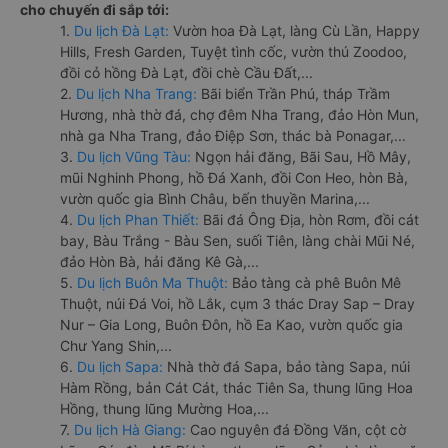
cho chuyến đi sắp tới:
1.
Du lịch Đà Lạt:
Vườn hoa Đà Lạt, làng Cù Lần, Happy
Hills, Fresh Garden, Tuyệt tình cốc, vườn thú Zoodoo,
đồi cỏ hồng Đà Lạt, đồi chè Cầu Đất,...
2.
Du lịch Nha Trang:
Bãi biển Trần Phú, tháp Trầm
Hương, nhà thờ đá, chợ đêm Nha Trang, đảo Hòn Mun,
nhà ga Nha Trang, đảo Điệp Sơn, thác bà Ponagar,...
3.
Du lịch Vũng Tàu:
Ngọn hải đăng, Bãi Sau, Hồ Mây,
mũi Nghinh Phong, hồ Đá Xanh, đồi Con Heo, hòn Bà,
vườn quốc gia Bình Châu, bến thuyền Marina,...
4.
Du lịch Phan Thiết:
Bãi đá Ông Địa, hòn Rơm, đồi cát
bay, Bàu Trắng - Bàu Sen, suối Tiên, làng chài Mũi Né,
đảo Hòn Bà, hải đăng Kê Gà,...
5.
Du lịch Buôn Ma Thuột:
Bảo tàng cà phê Buôn Mê
Thuột, núi Đá Voi, hồ Lắk, cụm 3 thác Dray Sap – Dray
Nur – Gia Long, Buôn Đôn, hồ Ea Kao, vườn quốc gia
Chư Yang Shin,...
6.
Du lịch Sapa:
Nhà thờ đá Sapa, bảo tàng Sapa, núi
Hàm Rồng, bản Cát Cát, thác Tiên Sa, thung lũng Hoa
Hồng, thung lũng Mường Hoa,...
7.
Du lịch Hà Giang:
Cao nguyên đá Đồng Văn, cột cờ