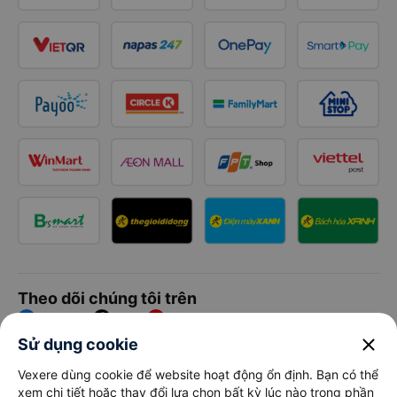
Theo dõi chúng tôi trên
Facebook
Tiktok
Youtube
close
Sử dụng cookie
Công ty TNHH Thương Mại Dịch Vụ Vexere
Vexere dùng cookie để website hoạt động ổn định. Bạn có thể
xem chi tiết hoặc thay đổi lựa chọn bất kỳ lúc nào trong phần