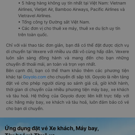
• 5 hãng hàng không uy tín nhất tại Việt Nam: Vietnam
Airlines, Vietjet Air, Bamboo Airways, Pacific Airlines và
Vietravel Airlines.
• Tổng công ty Đường sắt Việt Nam.
• Các đơn vị cho thuê xe máy, thuê xe du lịch uy tín
trên toàn quốc.
Chỉ với vài thao tác đơn giản, bạn đã có thể đặt được dịch vụ
di chuyển tại Vexere với nhiều ưu đãi vô cùng hấp dẫn. Vexere
luôn sẵn sàng đồng hành và mang đến cho bạn những
chuyến đi thoải mái, an toàn và trọn vẹn nhất.
Bên cạnh đó, bạn có thể tham khảo thêm các phương tiện
khác tại
Goyolo.com
cho chuyến đi sắp tới. Goyolo là nền tảng
đặt vé cho phép người dùng so sánh giá cả, giờ khởi hành,
thời gian di chuyển của nhiều phương tiện máy bay, xe khách
và tàu hoả. Hệ thống của Goyolo được liên kết trực tiếp với
các hãng máy bay, xe khách và tàu hoả, luôn đảm bảo có vé
cho bạn di chuyển.
Ứng dụng đặt vé Xe khách, Máy bay,