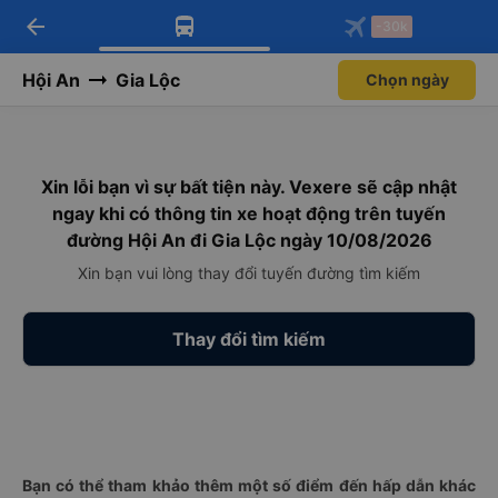
arrow_back
Tải app Vexere ngay!
Tải app Vexere
-30k
Mở app
Mở app
Nhận ưu đãi thành viên độc
-30k/ghế khi đặt vé máy bay qua
quyền
app
Hội An
Gia Lộc
Chọn ngày
Xin lỗi bạn vì sự bất tiện này. Vexere sẽ cập nhật
ngay khi có thông tin xe hoạt động trên tuyến
đường Hội An đi Gia Lộc ngày 10/08/2026
Xin bạn vui lòng thay đổi tuyến đường tìm kiếm
Thay đổi tìm kiếm
Bạn có thể tham khảo thêm một số điểm đến hấp dẫn khác