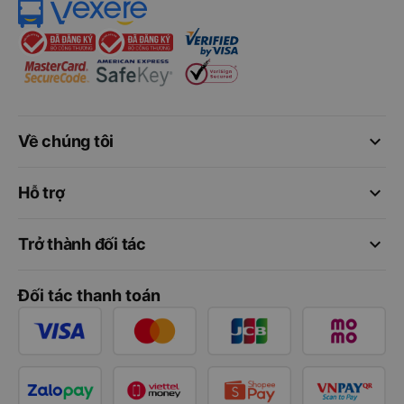
keyboard_arrow_down
Về chúng tôi
keyboard_arrow_down
Hỗ trợ
keyboard_arrow_down
Trở thành đối tác
Đối tác thanh toán