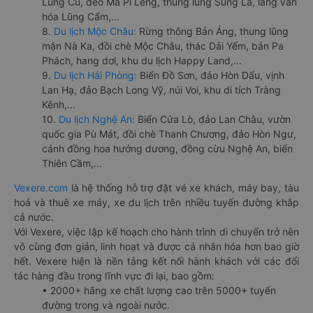
Lũng Cú, đèo Mã Pí Lèng, thung lũng Sủng Là, làng văn
hóa Lũng Cẩm,...
8.
Du lịch Mộc Châu:
Rừng thông Bản Áng, thung lũng
mận Nà Ka, đồi chè Mộc Châu, thác Dải Yếm, bản Pa
Phách, hang dơi, khu du lịch Happy Land,...
9.
Du lịch Hải Phòng:
Biển Đồ Sơn, đảo Hòn Dấu, vịnh
Lan Hạ, đảo Bạch Long Vỹ, núi Voi, khu di tích Tràng
Kênh,...
10.
Du lịch Nghệ An:
Biển Cửa Lò, đảo Lan Châu, vườn
quốc gia Pù Mát, đồi chè Thanh Chương, đảo Hòn Ngư,
cánh đồng hoa hướng dương, đồng cừu Nghệ An, biển
Thiên Cầm,...
Vexere.com
là hệ thống hỗ trợ đặt vé xe khách, máy bay, tàu
hoả và thuê xe máy, xe du lịch trên nhiều tuyến đường khắp
cả nước.
Với Vexere, việc lập kế hoạch cho hành trình di chuyển trở nên
vô cùng đơn giản, linh hoạt và được cá nhân hóa hơn bao giờ
hết. Vexere hiện là nền tảng kết nối hành khách với các đối
tác hàng đầu trong lĩnh vực đi lại, bao gồm:
• 2000+ hãng xe chất lượng cao trên 5000+ tuyến
đường trong và ngoài nước.