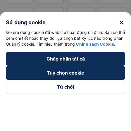
close
Sử dụng cookie
Vexere dùng cookie để website hoạt động ổn định. Bạn có thể
xem chi tiết hoặc thay đổi lựa chọn bất kỳ lúc nào trong phần
Quản lý cookie. Tìm hiểu thêm trong
Chính sách Cookie
.
Chấp nhận tất cả
Tùy chọn cookie
Từ chối
Theo dõi chúng tôi trên
Facebook
Tiktok
Youtube
Công ty TNHH Thương Mại Dịch Vụ Vexere