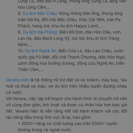
Lũng Cú, đèo Mã Pí Lèng, thung lũng Sủng Là, làng văn
hóa Lũng Cẩm,...
8.
Du lịch Mộc Châu:
Rừng thông Bản Áng, thung lũng
mận Nà Ka, đồi chè Mộc Châu, thác Dải Yếm, bản Pa
Phách, hang dơi, khu du lịch Happy Land,...
9.
Du lịch Hải Phòng:
Biển Đồ Sơn, đảo Hòn Dấu, vịnh
Lan Hạ, đảo Bạch Long Vỹ, núi Voi, khu di tích Tràng
Kênh,...
10.
Du lịch Nghệ An:
Biển Cửa Lò, đảo Lan Châu, vườn
quốc gia Pù Mát, đồi chè Thanh Chương, đảo Hòn Ngư,
cánh đồng hoa hướng dương, đồng cừu Nghệ An, biển
Thiên Cầm,...
Vexere.com
là hệ thống hỗ trợ đặt vé xe khách, máy bay, tàu
hoả và thuê xe máy, xe du lịch trên nhiều tuyến đường khắp
cả nước.
Với Vexere, việc lập kế hoạch cho hành trình di chuyển trở nên
vô cùng đơn giản, linh hoạt và được cá nhân hóa hơn bao giờ
hết. Vexere hiện là nền tảng kết nối hành khách với các đối
tác hàng đầu trong lĩnh vực đi lại, bao gồm:
• 2000+ hãng xe chất lượng cao trên 5000+ tuyến
đường trong và ngoài nước.