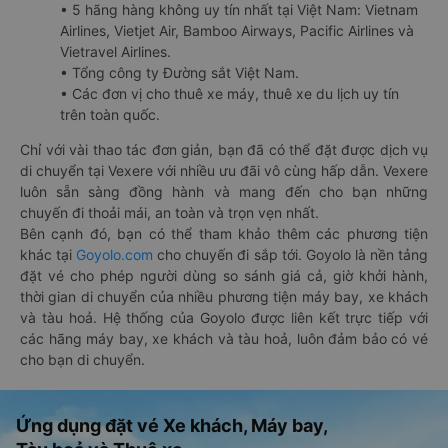
• 5 hãng hàng không uy tín nhất tại Việt Nam: Vietnam
Airlines, Vietjet Air, Bamboo Airways, Pacific Airlines và
Vietravel Airlines.
• Tổng công ty Đường sắt Việt Nam.
• Các đơn vị cho thuê xe máy, thuê xe du lịch uy tín
trên toàn quốc.
Chỉ với vài thao tác đơn giản, bạn đã có thể đặt được dịch vụ
di chuyển tại Vexere với nhiều ưu đãi vô cùng hấp dẫn. Vexere
luôn sẵn sàng đồng hành và mang đến cho bạn những
chuyến đi thoải mái, an toàn và trọn vẹn nhất.
Bên cạnh đó, bạn có thể tham khảo thêm các phương tiện
khác tại
Goyolo.com
cho chuyến đi sắp tới. Goyolo là nền tảng
đặt vé cho phép người dùng so sánh giá cả, giờ khởi hành,
thời gian di chuyển của nhiều phương tiện máy bay, xe khách
và tàu hoả. Hệ thống của Goyolo được liên kết trực tiếp với
các hãng máy bay, xe khách và tàu hoả, luôn đảm bảo có vé
cho bạn di chuyển.
Ứng dụng đặt vé Xe khách, Máy bay,