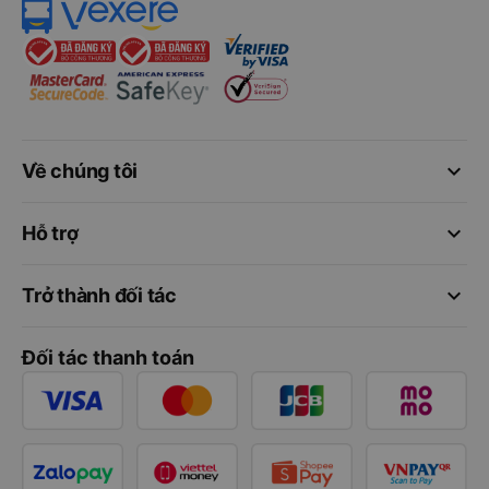
keyboard_arrow_down
Về chúng tôi
keyboard_arrow_down
Hỗ trợ
keyboard_arrow_down
Trở thành đối tác
Đối tác thanh toán