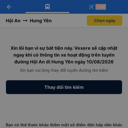
arrow_back
Tải app Vexere ngay!
Tải app Vexere
-30k
Mở app
Mở app
Nhận ưu đãi thành viên độc
-30k/ghế khi đặt vé máy bay qua
quyền
app
Hội An
Hưng Yên
Chọn ngày
Xin lỗi bạn vì sự bất tiện này. Vexere sẽ cập nhật
ngay khi có thông tin xe hoạt động trên tuyến
đường Hội An đi Hưng Yên ngày 10/08/2026
Xin bạn vui lòng thay đổi tuyến đường tìm kiếm
Thay đổi tìm kiếm
Bạn có thể tham khảo thêm một số điểm đến hấp dẫn khác