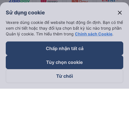
close
Sử dụng cookie
Vexere dùng cookie để website hoạt động ổn định. Bạn có thể
xem chi tiết hoặc thay đổi lựa chọn bất kỳ lúc nào trong phần
Quản lý cookie. Tìm hiểu thêm trong
Chính sách Cookie
.
Chấp nhận tất cả
Tùy chọn cookie
Từ chối
Theo dõi chúng tôi trên
Facebook
Tiktok
Youtube
Công ty TNHH Thương Mại Dịch Vụ Vexere