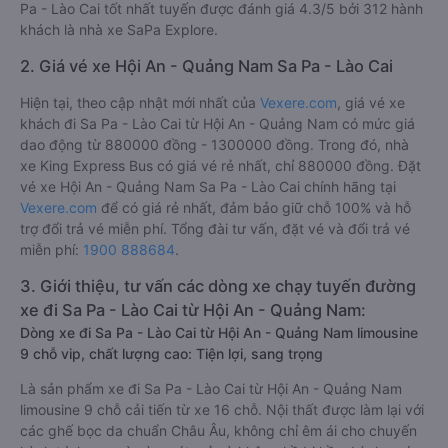
Pa - Lào Cai tốt nhất tuyến được đánh giá 4.3/5 bởi 312 hành
khách là nhà xe SaPa Explore.
2. Giá vé xe Hội An - Quảng Nam Sa Pa - Lào Cai
Hiện tại, theo cập nhật mới nhất của
Vexere.com
, giá vé xe
khách đi Sa Pa - Lào Cai từ Hội An - Quảng Nam có mức giá
dao động từ 880000 đồng - 1300000 đồng. Trong đó, nhà
xe King Express Bus có giá vé rẻ nhất, chỉ 880000 đồng. Đặt
vé xe Hội An - Quảng Nam Sa Pa - Lào Cai chính hãng tại
Vexere.com
để có giá rẻ nhất, đảm bảo giữ chỗ 100% và hỗ
trợ đổi trả vé miễn phí. Tổng đài tư vấn, đặt vé và đổi trả vé
miễn phí:
1900 888684
.
3. Giới thiệu, tư vấn các dòng xe chạy tuyến đường
xe đi Sa Pa - Lào Cai từ Hội An - Quảng Nam:
Dòng xe đi Sa Pa - Lào Cai từ Hội An - Quảng Nam limousine
9 chỗ vip, chất lượng cao: Tiện lợi, sang trọng
Là sản phẩm xe đi Sa Pa - Lào Cai từ Hội An - Quảng Nam
limousine 9 chỗ cải tiến từ xe 16 chỗ. Nội thất được làm lại với
các ghế bọc da chuẩn Châu Âu, không chỉ êm ái cho chuyến