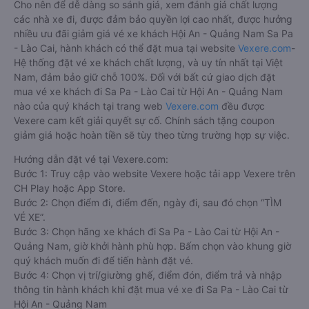
Cho nên để dễ dàng so sánh giá, xem đánh giá chất lượng
các nhà xe đi, được đảm bảo quyền lợi cao nhất, được hưởng
nhiều ưu đãi giảm giá vé xe khách Hội An - Quảng Nam Sa Pa
- Lào Cai, hành khách có thể đặt mua tại website
Vexere.com
-
Hệ thống đặt vé xe khách chất lượng, và uy tín nhất tại Việt
Nam, đảm bảo giữ chỗ 100%. Đối với bất cứ giao dịch đặt
mua vé xe khách đi Sa Pa - Lào Cai từ Hội An - Quảng Nam
nào của quý khách tại trang web
Vexere.com
đều được
Vexere cam kết giải quyết sự cố. Chính sách tặng coupon
giảm giá hoặc hoàn tiền sẽ tùy theo từng trường hợp sự việc.
Hướng dẫn đặt vé tại Vexere.com:
Bước 1: Truy cập vào website Vexere hoặc tải app Vexere trên
CH Play hoặc App Store.
Bước 2: Chọn điểm đi, điểm đến, ngày đi, sau đó chọn “TÌM
VÉ XE”.
Bước 3: Chọn hãng xe khách đi Sa Pa - Lào Cai từ Hội An -
Quảng Nam, giờ khởi hành phù hợp. Bấm chọn vào khung giờ
quý khách muốn đi để tiến hành đặt vé.
Bước 4: Chọn vị trí/giường ghế, điểm đón, điểm trả và nhập
thông tin hành khách khi đặt mua vé xe đi Sa Pa - Lào Cai từ
Hội An - Quảng Nam