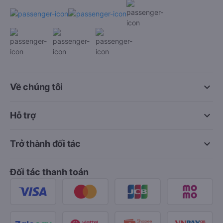
keyboard_arrow_down
Về chúng tôi
keyboard_arrow_down
Hỗ trợ
keyboard_arrow_down
Trở thành đối tác
Đối tác thanh toán