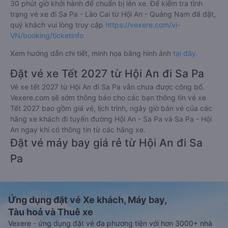
30 phút giờ khởi hành để chuẩn bị lên xe. Để kiểm tra tình
trạng vé xe đi Sa Pa - Lào Cai từ Hội An - Quảng Nam đã đặt,
quý khách vui lòng truy cập
https://vexere.com/vi-
VN/booking/ticketinfo
Xem hướng dẫn chi tiết, minh họa bằng hình ảnh
tại đây.
Đặt vé xe Tết 2027 từ Hội An đi Sa Pa
Vé xe tết 2027 từ Hội An đi Sa Pa vẫn chưa được công bố.
Vexere.com sẽ sớm thông báo cho các bạn thông tin vé xe
Tết 2027 bao gồm giá vé, lịch trình, ngày giờ bán vé của các
hãng xe khách đi tuyến đường Hội An - Sa Pa và Sa Pa - Hội
An ngay khi có thông tin từ các hãng xe.
Đặt vé máy bay giá rẻ từ Hội An đi Sa
Pa
Ứng dụng đặt vé Xe khách, Máy bay,
Tàu hoả và Thuê xe
Vexere - ứng dụng đặt vé đa phương tiện với hơn 3000+ nhà