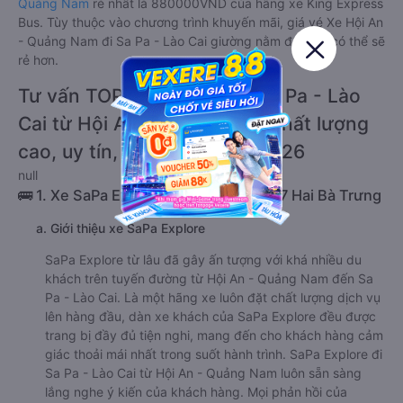
Quảng Nam
rẻ nhất là 880000VND của hãng xe King Express
Bus. Tùy thuộc vào chương trình khuyến mãi, giá vé Xe Hội An
- Quảng Nam đi Sa Pa - Lào Cai giường nằm đôi này có thể sẽ
rẻ hơn.
Tư vấn TOP 2 xe khách đi Sa Pa - Lào
Cai từ Hội An - Quảng Nam chất lượng
cao, uy tín, giá rẻ nhất 08/2026
null
🚌 1. Xe SaPa Explore khởi hành tại 497 Hai Bà Trưng
a. Giới thiệu xe SaPa Explore
SaPa Explore từ lâu đã gây ấn tượng với khá nhiều du
khách trên tuyến đường từ Hội An - Quảng Nam đến Sa
Pa - Lào Cai. Là một hãng xe luôn đặt chất lượng dịch vụ
lên hàng đầu, dàn xe khách của SaPa Explore đều được
trang bị đầy đủ tiện nghi, mang đến cho khách hàng cảm
giác thoải mái nhất trong suốt hành trình. SaPa Explore đi
Sa Pa - Lào Cai từ Hội An - Quảng Nam luôn sẵn sàng
lắng nghe ý kiến của khách hàng. Mọi phản hồi của