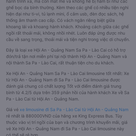
hành trình xa, mà còn mát mẻ và không hề bị hầm bí như các
ghế bọc da bình thường. Kèm theo các ghế có nhiều tiện nghi
hiện đại như ti-vi, tủ lạnh mini, ổ cắm usb, đèn đọc sách, hệ
thống âm thanh cao cấp. Có vách ngăn riêng biệt giữa
khoang lái và khoang hành khách. Khoảng cách giữa các ghế
ngồi rất thoải mái, không nhồi nhét. Luôn đáp ứng được nhu
cầu về sang trọng, thoải mái và tiện nghi trong việc di chuyển.
Đây là loại xe Hội An - Quảng Nam Sa Pa - Lào Cai có hỗ trợ
đón/trả tận nơi miễn phí tại nội thành Hội An - Quảng Nam và
nội thành Sa Pa - Lào Cai, rất thuận tiện cho du khách.
Xe Hội An - Quảng Nam Sa Pa - Lào Cai limousine tốt nhất: Xe
từ Hội An - Quảng Nam đi Sa Pa - Lào Cai limousine được
đánh giá chung có chất lượng Tốt với điểm đánh giá trung
bình từ 4.2/5 dựa trên 359 phản hồi của hành khách Xe về Sa
Pa - Lào Cai từ Hội An - Quảng Nam.
Giá vé
xe limousine đi Sa Pa - Lào Cai từ Hội An - Quảng Nam
rẻ nhất là 880000VND của hãng xe King Express Bus. Tùy
thuộc vào vị trí ngồi của bạn và chương trình khuyến mãi, giá
vé Xe Hội An - Quảng Nam đi Sa Pa - Lào Cai limousine này
có thể sẽ rẻ hơn