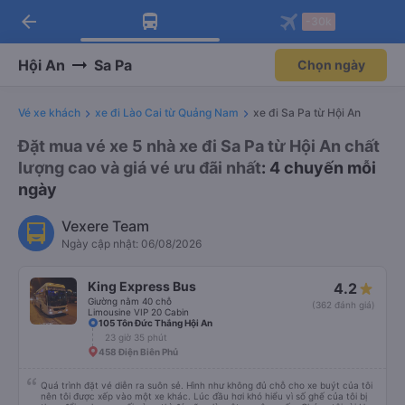
arrow_back
Tải app Vexere ngay!
Tải app Vexere
-30k
Mở app
Mở app
Nhận ưu đãi thành viên độc
-30k/ghế khi đặt vé máy bay qua
quyền
app
Hội An
Sa Pa
Chọn ngày
Vé xe khách
xe đi Lào Cai từ Quảng Nam
xe đi Sa Pa từ Hội An
Đặt mua vé xe 5 nhà xe đi Sa Pa từ Hội An chất
lượng cao và giá vé ưu đãi nhất
: 4 chuyến mỗi
ngày
Vexere Team
Ngày cập nhật: 06/08/2026
King Express Bus
4.2
Giường nằm 40 chỗ
(362 đánh giá)
Limousine VIP 20 Cabin
105 Tôn Đức Thắng Hội An
23 giờ 35 phút
458 Điện Biên Phủ
Quá trình đặt vé diễn ra suôn sẻ. Hình như không đủ chỗ cho xe buýt của tôi
nên tôi được xếp vào một xe khác. Lúc đầu hơi khó hiểu vì số ghế của tôi bị