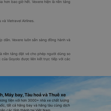
óa hơn bao giờ hết. Vexere hiện là nền tảng
 và Vietravel Airlines.
hấp dẫn. Vexere luôn sẵn sàng đồng hành và
 là nền tảng đặt vé cho phép người dùng so
 của Goyolo được liên kết trực tiếp với các
h, Máy bay, Tàu hoả và Thuê xe
ương tiện với hơn 3000+ nhà xe chất lượng
ốc, tất cả hãng bay và hãng tàu cùng dịch
hắp các tỉnh thành tại Việt Nam.