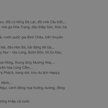
o, đồi cỏ hồng Đà Lạt, đồi chè Cầu Đất,...
 nhà ga Nha Trang, đảo Điệp Sơn, thác bà
à, vườn quốc gia Bình Châu, bến thuyền
 Né, đảo Hòn Bà, hải đăng Kê Gà,...
y Nur – Gia Long, Buôn Đôn, hồ Ea Kao,
Hoa Hồng, thung lũng Mường Hoa,...
văn hóa Lũng Cẩm,...
a Phách, hang dơi, khu du lịch Happy
 Kênh,...
n Ngư, cánh đồng hoa hướng dương, đồng
đường khắp cả nước.