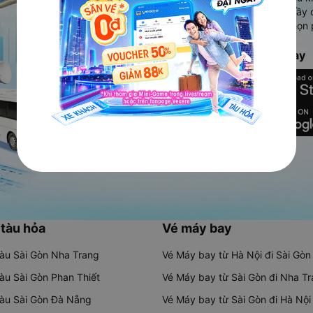
Ứng dụng hiển thị thông tin đầy 
người dùng so sánh và lựa chọn 
chóng và phù hợp nhất.
Tải ứng dụng Vexere ngay
 tàu hỏa
Vé máy bay
tàu Sài Gòn Nha Trang
Vé Máy bay từ Hà Nội đi Sài Gòn
tàu Sài Gòn Phan Thiết
Vé Máy bay từ Sài Gòn đi Nha T
tàu Sài Gòn Đà Nẵng
Vé Máy bay từ Sài Gòn đi Hà Nội