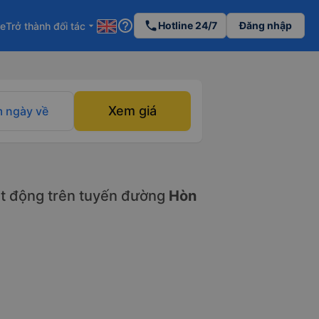
help_outline
phone
Hotline 24/7
Đăng nhập
re
Trở thành đối tác
arrow_drop_down
Xem giá
 ngày về
t động trên tuyến đường
Hòn