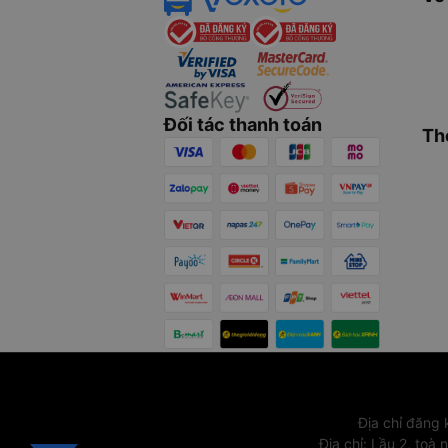
Đối tác thanh toán
Th
Địa chỉ đăng
Địa chỉ
:
Lầu 2, toà 