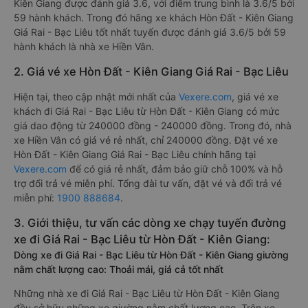
Kiên Giang được đánh giá 3.6, với điểm trung bình là 3.6/5 bởi
59 hành khách. Trong đó hãng xe khách Hòn Đất - Kiên Giang
Giá Rai - Bạc Liêu tốt nhất tuyến được đánh giá 3.6/5 bởi 59
hành khách là nhà xe Hiền Vân.
2. Giá vé xe Hòn Đất - Kiên Giang Giá Rai - Bạc Liêu
Hiện tại, theo cập nhật mới nhất của
Vexere.com
, giá vé xe
khách đi Giá Rai - Bạc Liêu từ Hòn Đất - Kiên Giang có mức
giá dao động từ 240000 đồng - 240000 đồng. Trong đó, nhà
xe Hiền Vân có giá vé rẻ nhất, chỉ 240000 đồng. Đặt vé xe
Hòn Đất - Kiên Giang Giá Rai - Bạc Liêu chính hãng tại
Vexere.com
để có giá rẻ nhất, đảm bảo giữ chỗ 100% và hỗ
trợ đổi trả vé miễn phí. Tổng đài tư vấn, đặt vé và đổi trả vé
miễn phí:
1900 888684
.
3. Giới thiệu, tư vấn các dòng xe chạy tuyến đường
xe đi Giá Rai - Bạc Liêu từ Hòn Đất - Kiên Giang:
Dòng xe đi Giá Rai - Bạc Liêu từ Hòn Đất - Kiên Giang giường
nằm chất lượng cao: Thoải mái, giá cả tốt nhất
Những nhà xe đi Giá Rai - Bạc Liêu từ Hòn Đất - Kiên Giang
đều sở hữu những xe giường nằm chất lượng cao. Trên xe