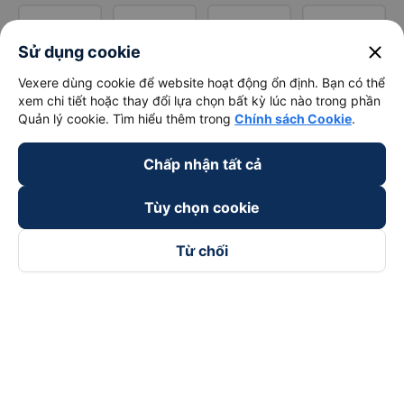
close
Sử dụng cookie
Vexere dùng cookie để website hoạt động ổn định. Bạn có thể
xem chi tiết hoặc thay đổi lựa chọn bất kỳ lúc nào trong phần
Quản lý cookie. Tìm hiểu thêm trong
Chính sách Cookie
.
Chấp nhận tất cả
Tùy chọn cookie
Từ chối
Theo dõi chúng tôi trên
Facebook
Tiktok
Youtube
Công ty TNHH Thương Mại Dịch Vụ Vexere
Địa chỉ đăng ký kinh doanh: 8C Chữ Đồng Tử, Phường Tân