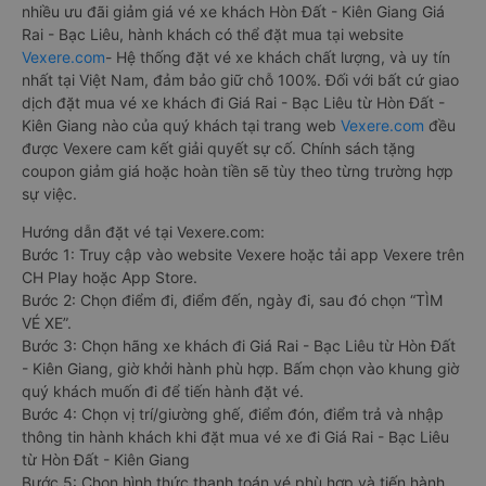
nhiều ưu đãi giảm giá vé xe khách Hòn Đất - Kiên Giang Giá
Rai - Bạc Liêu, hành khách có thể đặt mua tại website
Vexere.com
- Hệ thống đặt vé xe khách chất lượng, và uy tín
nhất tại Việt Nam, đảm bảo giữ chỗ 100%. Đối với bất cứ giao
dịch đặt mua vé xe khách đi Giá Rai - Bạc Liêu từ Hòn Đất -
Kiên Giang nào của quý khách tại trang web
Vexere.com
đều
được Vexere cam kết giải quyết sự cố. Chính sách tặng
coupon giảm giá hoặc hoàn tiền sẽ tùy theo từng trường hợp
sự việc.
Hướng dẫn đặt vé tại Vexere.com:
Bước 1: Truy cập vào website Vexere hoặc tải app Vexere trên
CH Play hoặc App Store.
Bước 2: Chọn điểm đi, điểm đến, ngày đi, sau đó chọn “TÌM
VÉ XE”.
Bước 3: Chọn hãng xe khách đi Giá Rai - Bạc Liêu từ Hòn Đất
- Kiên Giang, giờ khởi hành phù hợp. Bấm chọn vào khung giờ
quý khách muốn đi để tiến hành đặt vé.
Bước 4: Chọn vị trí/giường ghế, điểm đón, điểm trả và nhập
thông tin hành khách khi đặt mua vé xe đi Giá Rai - Bạc Liêu
từ Hòn Đất - Kiên Giang
Bước 5: Chọn hình thức thanh toán vé phù hợp và tiến hành