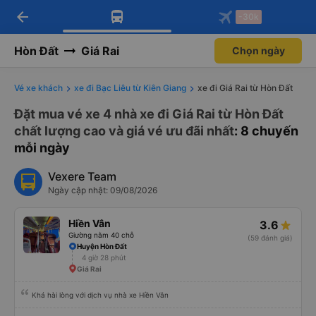
arrow_back
Tải app Vexere ngay!
Tải app Vexere
-30k
Mở app
Mở app
Nhận ưu đãi thành viên độc
-30k/ghế khi đặt vé máy bay qua
quyền
app
Hòn Đất
Giá Rai
Chọn ngày
Vé xe khách
xe đi Bạc Liêu từ Kiên Giang
xe đi Giá Rai từ Hòn Đất
Đặt mua vé xe 4 nhà xe đi Giá Rai từ Hòn Đất
chất lượng cao và giá vé ưu đãi nhất
: 8 chuyến
mỗi ngày
Vexere Team
Ngày cập nhật: 09/08/2026
Hiền Vân
3.6
Giường nằm 40 chỗ
(59 đánh giá)
Huyện Hòn Đất
4 giờ 28 phút
Giá Rai
Khá hài lòng với dịch vụ nhà xe Hiền Vân