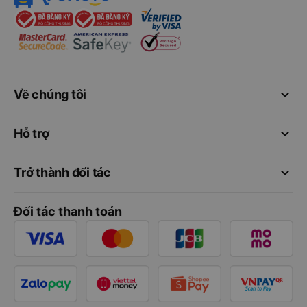
keyboard_arrow_down
Về chúng tôi
keyboard_arrow_down
Hỗ trợ
keyboard_arrow_down
Trở thành đối tác
Đối tác thanh toán