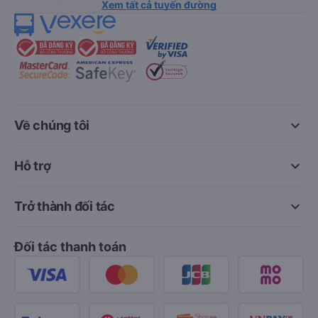
Xem tất cả tuyến đường
keyboard_arrow_down
Về chúng tôi
keyboard_arrow_down
Hỗ trợ
keyboard_arrow_down
Trở thành đối tác
Đối tác thanh toán