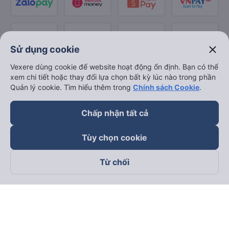
close
Sử dụng cookie
Vexere dùng cookie để website hoạt động ổn định. Bạn có thể
xem chi tiết hoặc thay đổi lựa chọn bất kỳ lúc nào trong phần
Quản lý cookie. Tìm hiểu thêm trong
Chính sách Cookie
.
Chấp nhận tất cả
Tùy chọn cookie
Từ chối
Theo dõi chúng tôi trên
Facebook
Tiktok
Youtube
Công ty TNHH Thương Mại Dịch Vụ Vexere