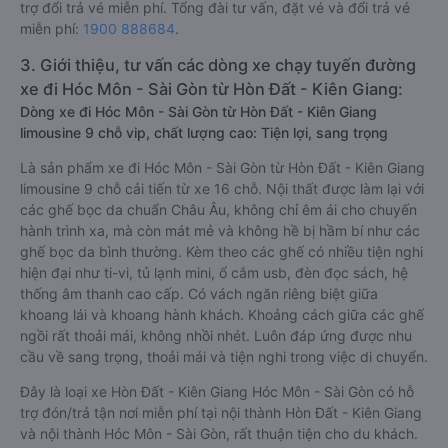
trợ đổi trả vé miễn phí. Tổng đài tư vấn, đặt vé và đổi trả vé
miễn phí:
1900 888684
.
3. Giới thiệu, tư vấn các dòng xe chạy tuyến đường
xe đi Hóc Môn - Sài Gòn từ Hòn Đất - Kiên Giang:
Dòng xe đi Hóc Môn - Sài Gòn từ Hòn Đất - Kiên Giang
limousine 9 chỗ vip, chất lượng cao: Tiện lợi, sang trọng
Là sản phẩm xe đi Hóc Môn - Sài Gòn từ Hòn Đất - Kiên Giang
limousine 9 chỗ cải tiến từ xe 16 chỗ. Nội thất được làm lại với
các ghế bọc da chuẩn Châu Âu, không chỉ êm ái cho chuyến
hành trình xa, mà còn mát mẻ và không hề bị hầm bí như các
ghế bọc da bình thường. Kèm theo các ghế có nhiều tiện nghi
hiện đại như ti-vi, tủ lạnh mini, ổ cắm usb, đèn đọc sách, hệ
thống âm thanh cao cấp. Có vách ngăn riêng biệt giữa
khoang lái và khoang hành khách. Khoảng cách giữa các ghế
ngồi rất thoải mái, không nhồi nhét. Luôn đáp ứng được nhu
cầu về sang trọng, thoải mái và tiện nghi trong việc di chuyển.
Đây là loại xe Hòn Đất - Kiên Giang Hóc Môn - Sài Gòn có hỗ
trợ đón/trả tận nơi miễn phí tại nội thành Hòn Đất - Kiên Giang
và nội thành Hóc Môn - Sài Gòn, rất thuận tiện cho du khách.