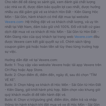
Cho nên để dễ dàng so sánh giá, xem đánh giá chất lượng
các nhà xe đi, được đảm bảo quyền lợi cao nhất, được hưởng
nhiều ưu đãi giảm giá vé xe khách Hòn Đất - Kiên Giang Hóc
Môn - Sài Gòn, hành khách có thể đặt mua tại website
Vexere.com
- Hệ thống đặt vé xe khách chất lượng, và uy tín
nhất tại Việt Nam, đảm bảo giữ chỗ 100%. Đối với bất cứ giao
dịch đặt mua vé xe khách đi Hóc Môn - Sài Gòn từ Hòn Đất -
Kiên Giang nào của quý khách tại trang web
Vexere.com
đều
được Vexere cam kết giải quyết sự cố. Chính sách tặng
coupon giảm giá hoặc hoàn tiền sẽ tùy theo từng trường hợp
sự việc.
Hướng dẫn đặt vé tại Vexere.com:
Bước 1: Truy cập vào website Vexere hoặc tải app Vexere trên
CH Play hoặc App Store.
Bước 2: Chọn điểm đi, điểm đến, ngày đi, sau đó chọn “TÌM
VÉ XE”.
Bước 3: Chọn hãng xe khách đi Hóc Môn - Sài Gòn từ Hòn Đất
- Kiên Giang, giờ khởi hành phù hợp. Bấm chọn vào khung giờ
quý khách muốn đi để tiến hành đặt vé.
Bước 4: Chọn vị trí/giường ghế, điểm đón, điểm trả và nhập
thông tin hành khách khi đặt mua vé xe đi Hóc Môn - Sài Gòn