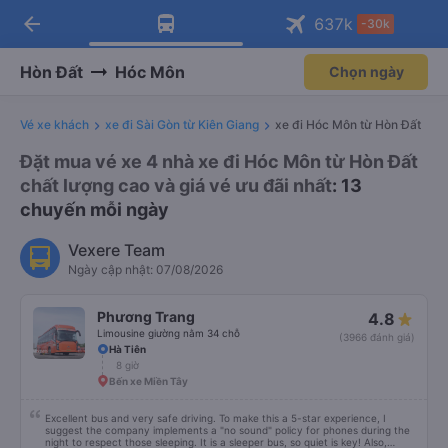
arrow_back
Tải app Vexere ngay!
Tải app Vexere
637
k
-30k
Mở app
Mở app
Nhận ưu đãi thành viên độc
-30k/ghế khi đặt vé máy bay qua
quyền
app
Hòn Đất
Hóc Môn
Chọn ngày
Vé xe khách
xe đi Sài Gòn từ Kiên Giang
xe đi Hóc Môn từ Hòn Đất
Đặt mua vé xe 4 nhà xe đi Hóc Môn từ Hòn Đất
chất lượng cao và giá vé ưu đãi nhất
: 13
chuyến mỗi ngày
Vexere Team
Ngày cập nhật: 07/08/2026
Phương Trang
4.8
Limousine giường nằm 34 chỗ
(3966 đánh giá)
Hà Tiên
8 giờ
Bến xe Miền Tây
Excellent bus and very safe driving. To make this a 5-star experience, I
suggest the company implements a "no sound" policy for phones during the
night to respect those sleeping. It is a sleeper bus, so quiet is key! Also,