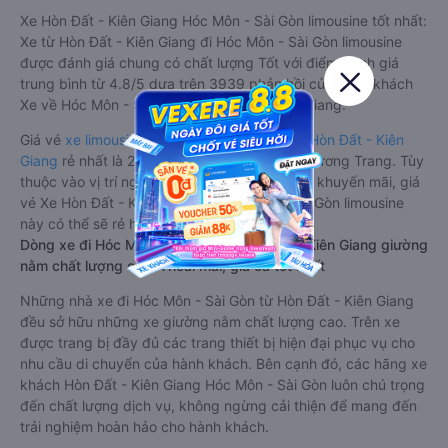
Xe Hòn Đất - Kiên Giang Hóc Môn - Sài Gòn limousine tốt nhất:
Xe từ Hòn Đất - Kiên Giang đi Hóc Môn - Sài Gòn limousine
được đánh giá chung có chất lượng Tốt với điểm đánh giá
trung bình từ 4.8/5 dựa trên 3939 phản hồi của hành khách
Xe về Hóc Môn - Sài Gòn từ Hòn Đất - Kiên Giang.
Giá vé
xe limousine đi Hóc Môn - Sài Gòn từ Hòn Đất - Kiên
Giang
rẻ nhất là 290000VND của hãng xe Phương Trang. Tùy
thuộc vào vị trí ngồi của bạn và chương trình khuyến mãi, giá
vé Xe Hòn Đất - Kiên Giang đi Hóc Môn - Sài Gòn limousine
này có thể sẽ rẻ hơn
Dòng xe đi Hóc Môn - Sài Gòn từ Hòn Đất - Kiên Giang giường
nằm chất lượng cao: Thoải mái, giá cả tốt nhất
Những nhà xe đi Hóc Môn - Sài Gòn từ Hòn Đất - Kiên Giang
đều sở hữu những xe giường nằm chất lượng cao. Trên xe
được trang bị đầy đủ các trang thiết bị hiện đại phục vụ cho
nhu cầu di chuyển của hành khách. Bên cạnh đó, các hãng xe
khách Hòn Đất - Kiên Giang Hóc Môn - Sài Gòn luôn chú trọng
đến chất lượng dịch vụ, không ngừng cải thiện để mang đến
trải nghiệm hoàn hảo cho hành khách.