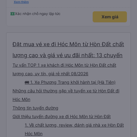
please display the Wi-Fi password clearly inside the cabin for convenience. I
Xem thêm
would definitely ride with them again! -------------- ​ Xe chất lượng tốt và
tài xế lái xe rất an toàn. Để dịch vụ hoàn hảo hơn, tôi góp ý nhà xe nên có
quy định rõ ràng về việc giữ im lặng (tắt âm thanh điện thoại) vào ban đêm
Xác nhận chỗ ngay lập tức
Xem giá
để tránh làm phiền hành khách khác ngủ. Ngoài ra, nhà xe nên dán sẵn mật
khẩu Wi-Fi trong xe để hành khách dễ dàng sử dụng. Tôi vẫn sẽ tiếp tục ủng
hộ nhà xe trong tương lai!
Đặt mua vé xe đi Hóc Môn từ Hòn Đất chất
lượng cao và giá vé ưu đãi nhất: 13 chuyến
Tư vấn TOP 1 xe khách đi Hóc Môn từ Hòn Đất chất
lượng cao, uy tín, giá rẻ nhất 08/2026
🚌 1. Xe Phương Trang khởi hành tại (Hà Tiên)
Những câu hỏi thường gặp về tuyến xe từ Hòn Đất đi
Hóc Môn
Thông tin tuyến đường
Giới thiệu tuyến đường xe đi Hóc Môn từ Hòn Đất
1. Về chất lượng, review, đánh giá nhà xe Hòn Đất
Hóc Môn