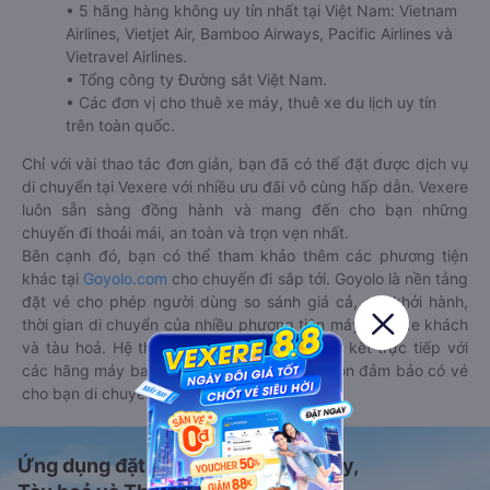
• 5 hãng hàng không uy tín nhất tại Việt Nam: Vietnam
Airlines, Vietjet Air, Bamboo Airways, Pacific Airlines và
Vietravel Airlines.
• Tổng công ty Đường sắt Việt Nam.
• Các đơn vị cho thuê xe máy, thuê xe du lịch uy tín
trên toàn quốc.
Chỉ với vài thao tác đơn giản, bạn đã có thể đặt được dịch vụ
di chuyển tại Vexere với nhiều ưu đãi vô cùng hấp dẫn. Vexere
luôn sẵn sàng đồng hành và mang đến cho bạn những
chuyến đi thoải mái, an toàn và trọn vẹn nhất.
Bên cạnh đó, bạn có thể tham khảo thêm các phương tiện
khác tại
Goyolo.com
cho chuyến đi sắp tới. Goyolo là nền tảng
đặt vé cho phép người dùng so sánh giá cả, giờ khởi hành,
thời gian di chuyển của nhiều phương tiện máy bay, xe khách
và tàu hoả. Hệ thống của Goyolo được liên kết trực tiếp với
các hãng máy bay, xe khách và tàu hoả, luôn đảm bảo có vé
cho bạn di chuyển.
Ứng dụng đặt vé Xe khách, Máy bay,