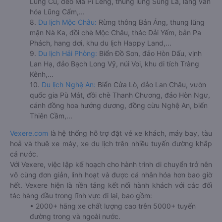
Lũng Cú, đèo Mã Pí Lèng, thung lũng Sủng Là, làng văn
hóa Lũng Cẩm,...
8.
Du lịch Mộc Châu:
Rừng thông Bản Áng, thung lũng
mận Nà Ka, đồi chè Mộc Châu, thác Dải Yếm, bản Pa
Phách, hang dơi, khu du lịch Happy Land,...
9.
Du lịch Hải Phòng:
Biển Đồ Sơn, đảo Hòn Dấu, vịnh
Lan Hạ, đảo Bạch Long Vỹ, núi Voi, khu di tích Tràng
Kênh,...
10.
Du lịch Nghệ An:
Biển Cửa Lò, đảo Lan Châu, vườn
quốc gia Pù Mát, đồi chè Thanh Chương, đảo Hòn Ngư,
cánh đồng hoa hướng dương, đồng cừu Nghệ An, biển
Thiên Cầm,...
Vexere.com
là hệ thống hỗ trợ đặt vé xe khách, máy bay, tàu
hoả và thuê xe máy, xe du lịch trên nhiều tuyến đường khắp
cả nước.
Với Vexere, việc lập kế hoạch cho hành trình di chuyển trở nên
vô cùng đơn giản, linh hoạt và được cá nhân hóa hơn bao giờ
hết. Vexere hiện là nền tảng kết nối hành khách với các đối
tác hàng đầu trong lĩnh vực đi lại, bao gồm:
• 2000+ hãng xe chất lượng cao trên 5000+ tuyến
đường trong và ngoài nước.