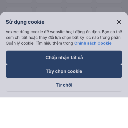
close
Sử dụng cookie
Vexere dùng cookie để website hoạt động ổn định. Bạn có thể
xem chi tiết hoặc thay đổi lựa chọn bất kỳ lúc nào trong phần
Quản lý cookie. Tìm hiểu thêm trong
Chính sách Cookie
.
Chấp nhận tất cả
Tùy chọn cookie
Từ chối
Theo dõi chúng tôi trên
Facebook
Tiktok
Youtube
Công ty TNHH Thương Mại Dịch Vụ Vexere