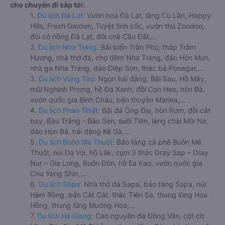
cho chuyến đi sắp tới:
1.
Du lịch Đà Lạt:
Vườn hoa Đà Lạt, làng Cù Lần, Happy
Hills, Fresh Garden, Tuyệt tình cốc, vườn thú Zoodoo,
đồi cỏ hồng Đà Lạt, đồi chè Cầu Đất,...
2.
Du lịch Nha Trang:
Bãi biển Trần Phú, tháp Trầm
Hương, nhà thờ đá, chợ đêm Nha Trang, đảo Hòn Mun,
nhà ga Nha Trang, đảo Điệp Sơn, thác bà Ponagar,...
3.
Du lịch Vũng Tàu:
Ngọn hải đăng, Bãi Sau, Hồ Mây,
mũi Nghinh Phong, hồ Đá Xanh, đồi Con Heo, hòn Bà,
vườn quốc gia Bình Châu, bến thuyền Marina,...
4.
Du lịch Phan Thiết:
Bãi đá Ông Địa, hòn Rơm, đồi cát
bay, Bàu Trắng - Bàu Sen, suối Tiên, làng chài Mũi Né,
đảo Hòn Bà, hải đăng Kê Gà,...
5.
Du lịch Buôn Ma Thuột:
Bảo tàng cà phê Buôn Mê
Thuột, núi Đá Voi, hồ Lắk, cụm 3 thác Dray Sap – Dray
Nur – Gia Long, Buôn Đôn, hồ Ea Kao, vườn quốc gia
Chư Yang Shin,...
6.
Du lịch Sapa:
Nhà thờ đá Sapa, bảo tàng Sapa, núi
Hàm Rồng, bản Cát Cát, thác Tiên Sa, thung lũng Hoa
Hồng, thung lũng Mường Hoa,...
7.
Du lịch Hà Giang:
Cao nguyên đá Đồng Văn, cột cờ