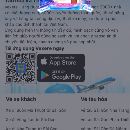
Tàu hoả và Thuê xe
Vexere - ứng dụng đặt vé đa phương tiện với hơn 3000+ nhà
xe chất lượng cao, 5000+ tuyến đường toàn quốc, tất cả hãng
bay và hãng tàu cùng dịch vụ thuê xe máy, xe du lịch phủ
khắp các tỉnh thành tại Việt Nam.
Ứng dụng hiển thị thông tin đầy đủ, minh bạch cùng vô vàn
tiện ích giúp người dùng so sánh và lựa chọn phương án di
chuyển tiết kiệm, nhanh chóng và phù hợp nhất.
Tải ứng dụng Vexere ngay
Vé xe khách
Vé tàu hỏa
Xe đi Buôn Mê Thuột từ Sài Gòn
Vé tàu Sài Gòn Nha Trang
Xe đi Vũng Tàu từ Sài Gòn
Vé tàu Sài Gòn Phan Thiết
Xe đi Nha Trang từ Sài Gòn
Vé tàu Sài Gòn Đà Nẵng