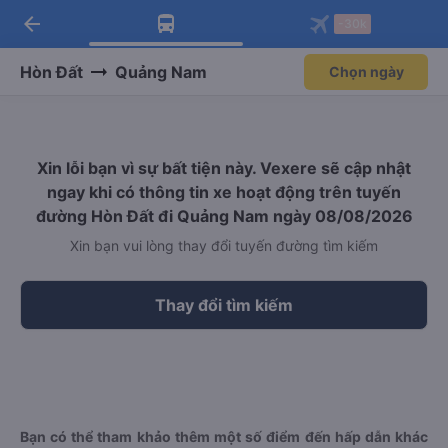
arrow_back
Tải app Vexere ngay!
Tải app Vexere
-30k
Mở app
Mở app
Nhận ưu đãi thành viên độc
-30k/ghế khi đặt vé máy bay qua
quyền
app
Hòn Đất
Quảng Nam
Chọn ngày
Xin lỗi bạn vì sự bất tiện này. Vexere sẽ cập nhật
ngay khi có thông tin xe hoạt động trên tuyến
đường Hòn Đất đi Quảng Nam ngày 08/08/2026
Xin bạn vui lòng thay đổi tuyến đường tìm kiếm
Thay đổi tìm kiếm
Bạn có thể tham khảo thêm một số điểm đến hấp dẫn khác