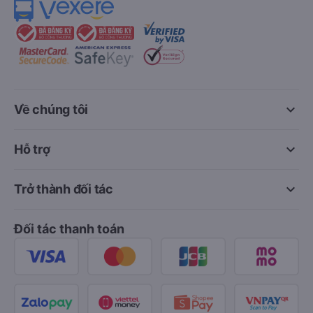
keyboard_arrow_down
Về chúng tôi
keyboard_arrow_down
Hỗ trợ
keyboard_arrow_down
Trở thành đối tác
Đối tác thanh toán