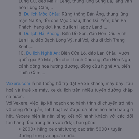
Lũng Cú, đèo Mã Pí Lèng, thung lũng Sủng Là, làng văn
hóa Lũng Cẩm,...
8.
Du lịch Mộc Châu:
Rừng thông Bản Áng, thung lũng
mận Nà Ka, đồi chè Mộc Châu, thác Dải Yếm, bản Pa
Phách, hang dơi, khu du lịch Happy Land,...
9.
Du lịch Hải Phòng:
Biển Đồ Sơn, đảo Hòn Dấu, vịnh
Lan Hạ, đảo Bạch Long Vỹ, núi Voi, khu di tích Tràng
Kênh,...
10.
Du lịch Nghệ An:
Biển Cửa Lò, đảo Lan Châu, vườn
quốc gia Pù Mát, đồi chè Thanh Chương, đảo Hòn Ngư,
cánh đồng hoa hướng dương, đồng cừu Nghệ An, biển
Thiên Cầm,...
Vexere.com
là hệ thống hỗ trợ đặt vé xe khách, máy bay, tàu
hoả và thuê xe máy, xe du lịch trên nhiều tuyến đường khắp
cả nước.
Với Vexere, việc lập kế hoạch cho hành trình di chuyển trở nên
vô cùng đơn giản, linh hoạt và được cá nhân hóa hơn bao giờ
hết. Vexere hiện là nền tảng kết nối hành khách với các đối
tác hàng đầu trong lĩnh vực đi lại, bao gồm:
• 2000+ hãng xe chất lượng cao trên 5000+ tuyến
đường trong và ngoài nước.