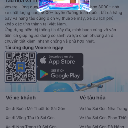
Tàu hoả và Thuê xe
Vexere - ứng dụng đặt vé đa phương tiện với hơn 3000+ nhà
xe chất lượng cao, 5000+ tuyến đường toàn quốc, tất cả hãng
bay và hãng tàu cùng dịch vụ thuê xe máy, xe du lịch phủ
khắp các tỉnh thành tại Việt Nam.
Ứng dụng hiển thị thông tin đầy đủ, minh bạch cùng vô vàn
tiện ích giúp người dùng so sánh và lựa chọn phương án di
chuyển tiết kiệm, nhanh chóng và phù hợp nhất.
Tải ứng dụng Vexere ngay
Vé xe khách
Vé tàu hỏa
Xe đi Buôn Mê Thuột từ Sài Gòn
Vé tàu Sài Gòn Nha Trang
Xe đi Vũng Tàu từ Sài Gòn
Vé tàu Sài Gòn Phan Thiết
Xe đi Nha Trang từ Sài Gòn
Vé tàu Sài Gòn Đà Nẵng