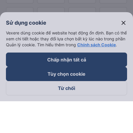
close
Sử dụng cookie
Vexere dùng cookie để website hoạt động ổn định. Bạn có thể
xem chi tiết hoặc thay đổi lựa chọn bất kỳ lúc nào trong phần
Quản lý cookie. Tìm hiểu thêm trong
Chính sách Cookie
.
Chấp nhận tất cả
Tùy chọn cookie
Từ chối
Theo dõi chúng tôi trên
Facebook
Tiktok
Youtube
Công ty TNHH Thương Mại Dịch Vụ Vexere