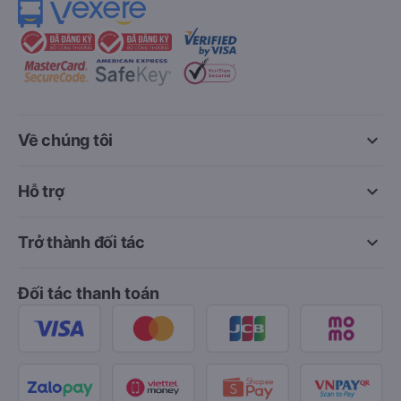
keyboard_arrow_down
Về chúng tôi
keyboard_arrow_down
Hỗ trợ
keyboard_arrow_down
Trở thành đối tác
Đối tác thanh toán