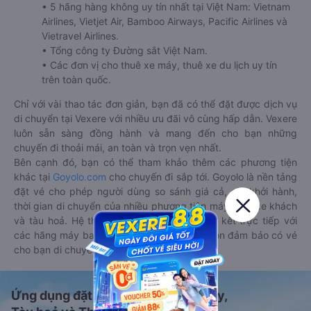
• 5 hãng hàng không uy tín nhất tại Việt Nam: Vietnam
Airlines, Vietjet Air, Bamboo Airways, Pacific Airlines và
Vietravel Airlines.
• Tổng công ty Đường sắt Việt Nam.
• Các đơn vị cho thuê xe máy, thuê xe du lịch uy tín
trên toàn quốc.
Chỉ với vài thao tác đơn giản, bạn đã có thể đặt được dịch vụ
di chuyển tại Vexere với nhiều ưu đãi vô cùng hấp dẫn. Vexere
luôn sẵn sàng đồng hành và mang đến cho bạn những
chuyến đi thoải mái, an toàn và trọn vẹn nhất.
Bên cạnh đó, bạn có thể tham khảo thêm các phương tiện
khác tại
Goyolo.com
cho chuyến đi sắp tới. Goyolo là nền tảng
đặt vé cho phép người dùng so sánh giá cả, giờ khởi hành,
thời gian di chuyển của nhiều phương tiện máy bay, xe khách
và tàu hoả. Hệ thống của Goyolo được liên kết trực tiếp với
các hãng máy bay, xe khách và tàu hoả, luôn đảm bảo có vé
cho bạn di chuyển.
Ứng dụng đặt vé Xe khách, Máy bay,