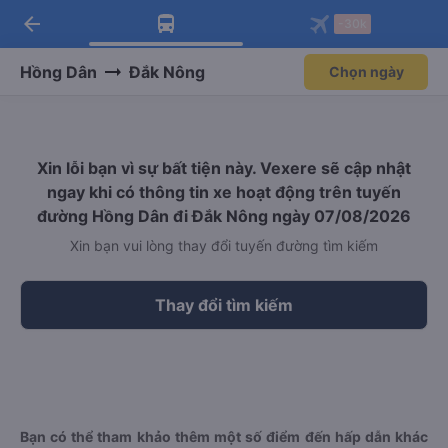
arrow_back
Tải app Vexere ngay!
Tải app Vexere
-30k
Mở app
Mở app
Nhận ưu đãi thành viên độc
-30k/ghế khi đặt vé máy bay qua
quyền
app
Hồng Dân
Đắk Nông
Chọn ngày
Xin lỗi bạn vì sự bất tiện này. Vexere sẽ cập nhật
ngay khi có thông tin xe hoạt động trên tuyến
đường Hồng Dân đi Đắk Nông ngày 07/08/2026
Xin bạn vui lòng thay đổi tuyến đường tìm kiếm
Thay đổi tìm kiếm
Bạn có thể tham khảo thêm một số điểm đến hấp dẫn khác