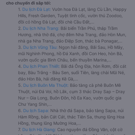
cho chuyến đi sắp tới:
1.
Du lịch Đà Lạt:
Vườn hoa Đà Lạt, làng Cù Lần, Happy
Hills, Fresh Garden, Tuyệt tình cốc, vườn thú Zoodoo,
đồi cỏ hồng Đà Lạt, đồi chè Cầu Đất,...
2.
Du lịch Nha Trang:
Bãi biển Trần Phú, tháp Trầm
Hương, nhà thờ đá, chợ đêm Nha Trang, đảo Hòn Mun,
nhà ga Nha Trang, đảo Điệp Sơn, thác bà Ponagar,...
3.
Du lịch Vũng Tàu:
Ngọn hải đăng, Bãi Sau, Hồ Mây,
mũi Nghinh Phong, hồ Đá Xanh, đồi Con Heo, hòn Bà,
vườn quốc gia Bình Châu, bến thuyền Marina,...
4.
Du lịch Phan Thiết:
Bãi đá Ông Địa, hòn Rơm, đồi cát
bay, Bàu Trắng - Bàu Sen, suối Tiên, làng chài Mũi Né,
đảo Hòn Bà, hải đăng Kê Gà,...
5.
Du lịch Buôn Ma Thuột:
Bảo tàng cà phê Buôn Mê
Thuột, núi Đá Voi, hồ Lắk, cụm 3 thác Dray Sap – Dray
Nur – Gia Long, Buôn Đôn, hồ Ea Kao, vườn quốc gia
Chư Yang Shin,...
6.
Du lịch Sapa:
Nhà thờ đá Sapa, bảo tàng Sapa, núi
Hàm Rồng, bản Cát Cát, thác Tiên Sa, thung lũng Hoa
Hồng, thung lũng Mường Hoa,...
7.
Du lịch Hà Giang:
Cao nguyên đá Đồng Văn, cột cờ