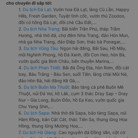
cho chuyến đi sắp tới:
1.
Du lịch Đà Lạt:
Vườn hoa Đà Lạt, làng Cù Lần, Happy
Hills, Fresh Garden, Tuyệt tình cốc, vườn thú Zoodoo,
đồi cỏ hồng Đà Lạt, đồi chè Cầu Đất,...
2.
Du lịch Nha Trang:
Bãi biển Trần Phú, tháp Trầm
Hương, nhà thờ đá, chợ đêm Nha Trang, đảo Hòn Mun,
nhà ga Nha Trang, đảo Điệp Sơn, thác bà Ponagar,...
3.
Du lịch Vũng Tàu:
Ngọn hải đăng, Bãi Sau, Hồ Mây,
mũi Nghinh Phong, hồ Đá Xanh, đồi Con Heo, hòn Bà,
vườn quốc gia Bình Châu, bến thuyền Marina,...
4.
Du lịch Phan Thiết:
Bãi đá Ông Địa, hòn Rơm, đồi cát
bay, Bàu Trắng - Bàu Sen, suối Tiên, làng chài Mũi Né,
đảo Hòn Bà, hải đăng Kê Gà,...
5.
Du lịch Buôn Ma Thuột:
Bảo tàng cà phê Buôn Mê
Thuột, núi Đá Voi, hồ Lắk, cụm 3 thác Dray Sap – Dray
Nur – Gia Long, Buôn Đôn, hồ Ea Kao, vườn quốc gia
Chư Yang Shin,...
6.
Du lịch Sapa:
Nhà thờ đá Sapa, bảo tàng Sapa, núi
Hàm Rồng, bản Cát Cát, thác Tiên Sa, thung lũng Hoa
Hồng, thung lũng Mường Hoa,...
7.
Du lịch Hà Giang:
Cao nguyên đá Đồng Văn, cột cờ