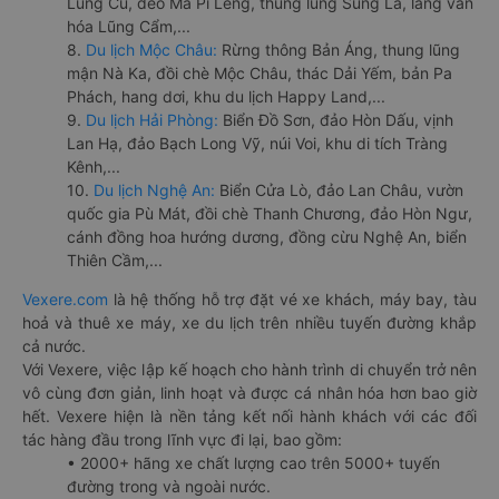
Lũng Cú, đèo Mã Pí Lèng, thung lũng Sủng Là, làng văn
hóa Lũng Cẩm,...
8.
Du lịch Mộc Châu:
Rừng thông Bản Áng, thung lũng
mận Nà Ka, đồi chè Mộc Châu, thác Dải Yếm, bản Pa
Phách, hang dơi, khu du lịch Happy Land,...
9.
Du lịch Hải Phòng:
Biển Đồ Sơn, đảo Hòn Dấu, vịnh
Lan Hạ, đảo Bạch Long Vỹ, núi Voi, khu di tích Tràng
Kênh,...
10.
Du lịch Nghệ An:
Biển Cửa Lò, đảo Lan Châu, vườn
quốc gia Pù Mát, đồi chè Thanh Chương, đảo Hòn Ngư,
cánh đồng hoa hướng dương, đồng cừu Nghệ An, biển
Thiên Cầm,...
Vexere.com
là hệ thống hỗ trợ đặt vé xe khách, máy bay, tàu
hoả và thuê xe máy, xe du lịch trên nhiều tuyến đường khắp
cả nước.
Với Vexere, việc lập kế hoạch cho hành trình di chuyển trở nên
vô cùng đơn giản, linh hoạt và được cá nhân hóa hơn bao giờ
hết. Vexere hiện là nền tảng kết nối hành khách với các đối
tác hàng đầu trong lĩnh vực đi lại, bao gồm:
• 2000+ hãng xe chất lượng cao trên 5000+ tuyến
đường trong và ngoài nước.