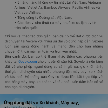
• 5 hãng hàng không uy tín nhất tại Việt Nam: Vietnam
Airlines, Vietjet Air, Bamboo Airways, Pacific Airlines và
Vietravel Airlines.
• Tổng công ty Đường sắt Việt Nam.
• Các đơn vị cho thuê xe máy, thuê xe du lịch uy tín
trên toàn quốc.
Chỉ với vài thao tác đơn giản, bạn đã có thể đặt được dịch vụ
di chuyển tại Vexere với nhiều ưu đãi vô cùng hấp dẫn. Vexere
luôn sẵn sàng đồng hành và mang đến cho bạn những
chuyến đi thoải mái, an toàn và trọn vẹn nhất.
Bên cạnh đó, bạn có thể tham khảo thêm các phương tiện
khác tại
Goyolo.com
cho chuyến đi sắp tới. Goyolo là nền tảng
đặt vé cho phép người dùng so sánh giá cả, giờ khởi hành,
thời gian di chuyển của nhiều phương tiện máy bay, xe khách
và tàu hoả. Hệ thống của Goyolo được liên kết trực tiếp với
các hãng máy bay, xe khách và tàu hoả, luôn đảm bảo có vé
cho bạn di chuyển.
Ứng dụng đặt vé Xe khách, Máy bay,