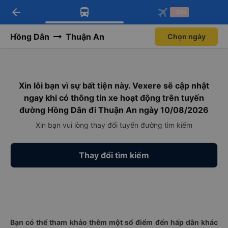
arrow_back
Tải app Vexere ngay!
Tải app Vexere
-30k
Mở app
Mở app
Nhận ưu đãi thành viên độc
-30k/ghế khi đặt vé máy bay qua
quyền
app
Hồng Dân
Thuận An
Chọn ngày
Xin lỗi bạn vì sự bất tiện này. Vexere sẽ cập nhật
ngay khi có thông tin xe hoạt động trên tuyến
đường Hồng Dân đi Thuận An ngày 10/08/2026
Xin bạn vui lòng thay đổi tuyến đường tìm kiếm
Thay đổi tìm kiếm
Bạn có thể tham khảo thêm một số điểm đến hấp dẫn khác