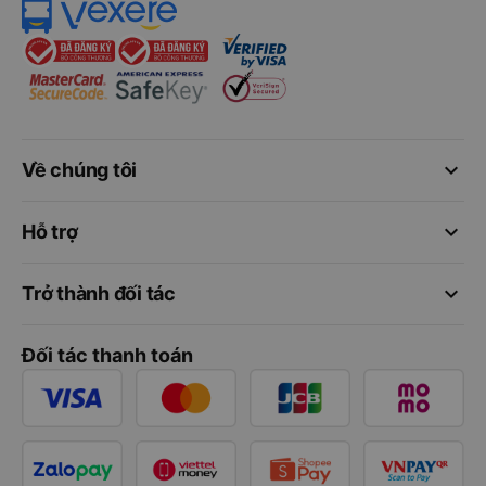
keyboard_arrow_down
Về chúng tôi
keyboard_arrow_down
Hỗ trợ
keyboard_arrow_down
Trở thành đối tác
Đối tác thanh toán