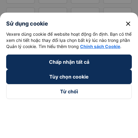
close
Sử dụng cookie
Vexere dùng cookie để website hoạt động ổn định. Bạn có thể
xem chi tiết hoặc thay đổi lựa chọn bất kỳ lúc nào trong phần
Quản lý cookie. Tìm hiểu thêm trong
Chính sách Cookie
.
Chấp nhận tất cả
Tùy chọn cookie
Từ chối
Theo dõi chúng tôi trên
Facebook
Tiktok
Youtube
Công ty TNHH Thương Mại Dịch Vụ Vexere