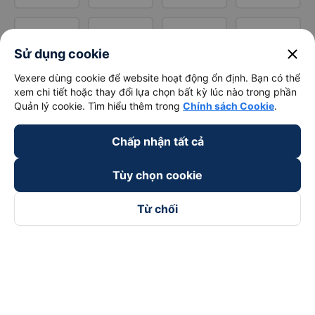
close
Sử dụng cookie
Vexere dùng cookie để website hoạt động ổn định. Bạn có thể
xem chi tiết hoặc thay đổi lựa chọn bất kỳ lúc nào trong phần
Quản lý cookie. Tìm hiểu thêm trong
Chính sách Cookie
.
Chấp nhận tất cả
Tùy chọn cookie
Từ chối
Theo dõi chúng tôi trên
Facebook
Tiktok
Youtube
Công ty TNHH Thương Mại Dịch Vụ Vexere