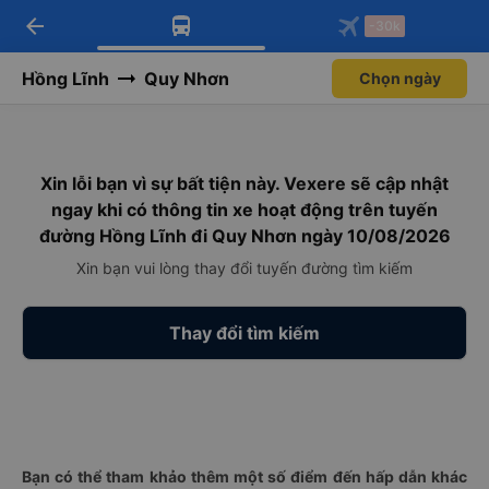
arrow_back
Tải app Vexere ngay!
Tải app Vexere
-30k
Mở app
Mở app
Nhận ưu đãi thành viên độc
-30k/ghế khi đặt vé máy bay qua
quyền
app
Hồng Lĩnh
Quy Nhơn
Chọn ngày
Xin lỗi bạn vì sự bất tiện này. Vexere sẽ cập nhật
ngay khi có thông tin xe hoạt động trên tuyến
đường Hồng Lĩnh đi Quy Nhơn ngày 10/08/2026
Xin bạn vui lòng thay đổi tuyến đường tìm kiếm
Thay đổi tìm kiếm
Bạn có thể tham khảo thêm một số điểm đến hấp dẫn khác