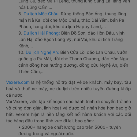
Lũng Cú, đèo Mã Pí Lèng, thung lũng Sủng Là, làng văn
hóa Lũng Cẩm,...
8.
Du lịch Mộc Châu:
Rừng thông Bản Áng, thung lũng
mận Nà Ka, đồi chè Mộc Châu, thác Dải Yếm, bản Pa
Phách, hang dơi, khu du lịch Happy Land,...
9.
Du lịch Hải Phòng:
Biển Đồ Sơn, đảo Hòn Dấu, vịnh
Lan Hạ, đảo Bạch Long Vỹ, núi Voi, khu di tích Tràng
Kênh,...
10.
Du lịch Nghệ An:
Biển Cửa Lò, đảo Lan Châu, vườn
quốc gia Pù Mát, đồi chè Thanh Chương, đảo Hòn Ngư,
cánh đồng hoa hướng dương, đồng cừu Nghệ An, biển
Thiên Cầm,...
Vexere.com
là hệ thống hỗ trợ đặt vé xe khách, máy bay, tàu
hoả và thuê xe máy, xe du lịch trên nhiều tuyến đường khắp
cả nước.
Với Vexere, việc lập kế hoạch cho hành trình di chuyển trở nên
vô cùng đơn giản, linh hoạt và được cá nhân hóa hơn bao giờ
hết. Vexere hiện là nền tảng kết nối hành khách với các đối
tác hàng đầu trong lĩnh vực đi lại, bao gồm:
• 2000+ hãng xe chất lượng cao trên 5000+ tuyến
đường trong và ngoài nước.