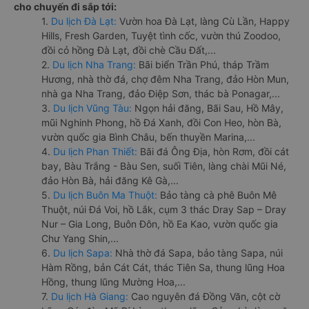
cho chuyến đi sắp tới:
1.
Du lịch Đà Lạt:
Vườn hoa Đà Lạt, làng Cù Lần, Happy
Hills, Fresh Garden, Tuyệt tình cốc, vườn thú Zoodoo,
đồi cỏ hồng Đà Lạt, đồi chè Cầu Đất,...
2.
Du lịch Nha Trang:
Bãi biển Trần Phú, tháp Trầm
Hương, nhà thờ đá, chợ đêm Nha Trang, đảo Hòn Mun,
nhà ga Nha Trang, đảo Điệp Sơn, thác bà Ponagar,...
3.
Du lịch Vũng Tàu:
Ngọn hải đăng, Bãi Sau, Hồ Mây,
mũi Nghinh Phong, hồ Đá Xanh, đồi Con Heo, hòn Bà,
vườn quốc gia Bình Châu, bến thuyền Marina,...
4.
Du lịch Phan Thiết:
Bãi đá Ông Địa, hòn Rơm, đồi cát
bay, Bàu Trắng - Bàu Sen, suối Tiên, làng chài Mũi Né,
đảo Hòn Bà, hải đăng Kê Gà,...
5.
Du lịch Buôn Ma Thuột:
Bảo tàng cà phê Buôn Mê
Thuột, núi Đá Voi, hồ Lắk, cụm 3 thác Dray Sap – Dray
Nur – Gia Long, Buôn Đôn, hồ Ea Kao, vườn quốc gia
Chư Yang Shin,...
6.
Du lịch Sapa:
Nhà thờ đá Sapa, bảo tàng Sapa, núi
Hàm Rồng, bản Cát Cát, thác Tiên Sa, thung lũng Hoa
Hồng, thung lũng Mường Hoa,...
7.
Du lịch Hà Giang:
Cao nguyên đá Đồng Văn, cột cờ