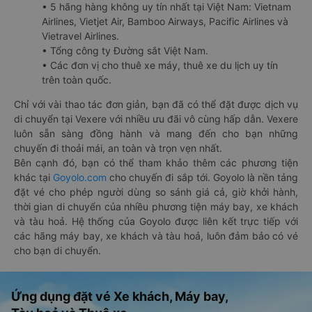
• 5 hãng hàng không uy tín nhất tại Việt Nam: Vietnam
Airlines, Vietjet Air, Bamboo Airways, Pacific Airlines và
Vietravel Airlines.
• Tổng công ty Đường sắt Việt Nam.
• Các đơn vị cho thuê xe máy, thuê xe du lịch uy tín
trên toàn quốc.
Chỉ với vài thao tác đơn giản, bạn đã có thể đặt được dịch vụ
di chuyển tại Vexere với nhiều ưu đãi vô cùng hấp dẫn. Vexere
luôn sẵn sàng đồng hành và mang đến cho bạn những
chuyến đi thoải mái, an toàn và trọn vẹn nhất.
Bên cạnh đó, bạn có thể tham khảo thêm các phương tiện
khác tại
Goyolo.com
cho chuyến đi sắp tới. Goyolo là nền tảng
đặt vé cho phép người dùng so sánh giá cả, giờ khởi hành,
thời gian di chuyển của nhiều phương tiện máy bay, xe khách
và tàu hoả. Hệ thống của Goyolo được liên kết trực tiếp với
các hãng máy bay, xe khách và tàu hoả, luôn đảm bảo có vé
cho bạn di chuyển.
Ứng dụng đặt vé Xe khách, Máy bay,