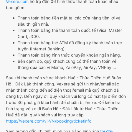
Vexere.com
hỗ trợ đến 06 hình thức thanh toán khác nhau
bao gồm:
Thanh toán bằng tiền mặt tại các cửa hàng tiện lợi và
siêu thị gần nhà.
Thanh toán bằng thẻ thanh toán quốc tế (Visa, Master
Card, JCB).
Thanh toán bằng thẻ ATM đã đăng ký thanh toán trực
tuyến (Internet Banking).
Thanh toán bằng hình thức chuyển khoản ngân hàng.
Bên cạnh đó, quý khách cũng có thể thanh toán vé
thông qua các ví Momo, ZaloPay, AirPay, VNPay,…
Sau khi thanh toán vé xe khách Huế - Thừa Thiên Huế Buôn
Hồ - Đắk Lắk thành công, Vexere sẽ gửi tin nhắn/email xác
nhận thành công đến số điện thoại/email mà quý khách đã
đăng ký. Đến ngày đi, quý khách vui lòng có mặt tại điểm đón
trước 30 phút giờ khởi hành để chuẩn bị lên xe. Để kiểm tra
tình trạng vé xe đi Buôn Hồ - Đắk Lắk từ Huế - Thừa Thiên
Huế đã đặt, quý khách vui lòng truy cập
https://vexere.com/vi-VN/booking/ticketinfo
Xem hướng dẫn chi tiết, minh họa bằng hình ảnh
tại đây.