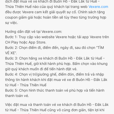
dịch đặt mua vé xe khách đi Buôn Hồ - Đắk Lắk từ Huế -
Thừa Thiên Huế nào của quý khách tại trang web
Vexere.com
đều được Vexere cam kết giải quyết sự cố. Chính sách tặng
coupon giảm giá hoặc hoàn tiền sẽ tùy theo từng trường hợp
sự việc.
Hướng dẫn đặt vé tại Vexere.com:
Bước 1: Truy cập vào website Vexere hoặc tải app Vexere trên
CH Play hoặc App Store.
Bước 2: Chọn điểm đi, điểm đến, ngày đi, sau đó chọn “TÌM
VÉ XE”.
Bước 3: Chọn hãng xe khách đi Buôn Hồ - Đắk Lắk từ Huế -
Thừa Thiên Huế, giờ khởi hành phù hợp. Bấm chọn vào khung
giờ quý khách muốn đi để tiến hành đặt vé.
Bước 4: Chọn vị trí/giường ghế, điểm đón, điểm trả và nhập
thông tin hành khách khi đặt mua vé xe đi Buôn Hồ - Đắk Lắk
từ Huế - Thừa Thiên Huế
Bước 5: Chọn hình thức thanh toán vé phù hợp và tiến hành
thanh toán vé.
Việc đặt mua và thanh toán vé xe khách đi Buôn Hồ - Đắk Lắk
từ Huế - Thừa Thiên Huế cũng vô cùng đơn giản, tiện lợi khi