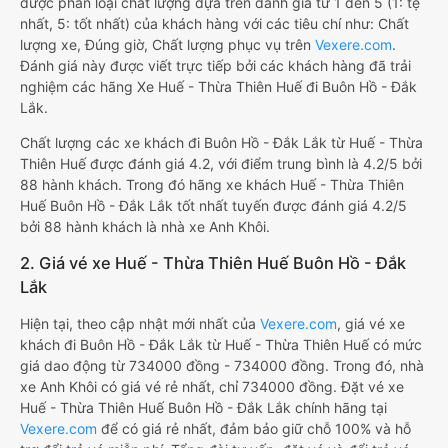
được phân loại chất lượng dựa trên đánh giá từ 1 đến 5 (1: tệ
nhất, 5: tốt nhất) của khách hàng với các tiêu chí như: Chất
lượng xe, Đúng giờ, Chất lượng phục vụ trên
Vexere.com
.
Đánh giá này được viết trực tiếp bởi các khách hàng đã trải
nghiệm các hãng Xe Huế - Thừa Thiên Huế đi Buôn Hồ - Đắk
Lắk.
Chất lượng các xe khách đi Buôn Hồ - Đắk Lắk từ Huế - Thừa
Thiên Huế được đánh giá 4.2, với điểm trung bình là 4.2/5 bởi
88 hành khách. Trong đó hãng xe khách Huế - Thừa Thiên
Huế Buôn Hồ - Đắk Lắk tốt nhất tuyến được đánh giá 4.2/5
bởi 88 hành khách là nhà xe Anh Khôi.
2. Giá vé xe Huế - Thừa Thiên Huế Buôn Hồ - Đắk
Lắk
Hiện tại, theo cập nhật mới nhất của
Vexere.com
, giá vé xe
khách đi Buôn Hồ - Đắk Lắk từ Huế - Thừa Thiên Huế có mức
giá dao động từ 734000 đồng - 734000 đồng. Trong đó, nhà
xe Anh Khôi có giá vé rẻ nhất, chỉ 734000 đồng. Đặt vé xe
Huế - Thừa Thiên Huế Buôn Hồ - Đắk Lắk chính hãng tại
Vexere.com
để có giá rẻ nhất, đảm bảo giữ chỗ 100% và hỗ