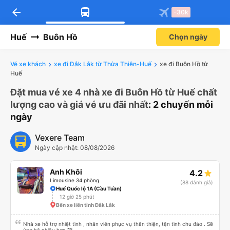
arrow_back
-30k
Huế
Buôn Hồ
Chọn ngày
Vé xe khách
xe đi Đắk Lắk từ Thừa Thiên-Huế
xe đi Buôn Hồ từ
Huế
Đặt mua vé xe 4 nhà xe đi Buôn Hồ từ Huế chất
lượng cao và giá vé ưu đãi nhất
: 2 chuyến mỗi
ngày
Vexere Team
Ngày cập nhật: 08/08/2026
Anh Khôi
4.2
Limousine 34 phòng
(88 đánh giá)
Huế Quốc lộ 1A (Cầu Tuần)
12 giờ 25 phút
Bến xe liên tỉnh Đắk Lắk
Nhà xe hỗ trợ nhiệt tình , nhân viên phục vụ thân thiện, tận tình chu đáo . Sẽ