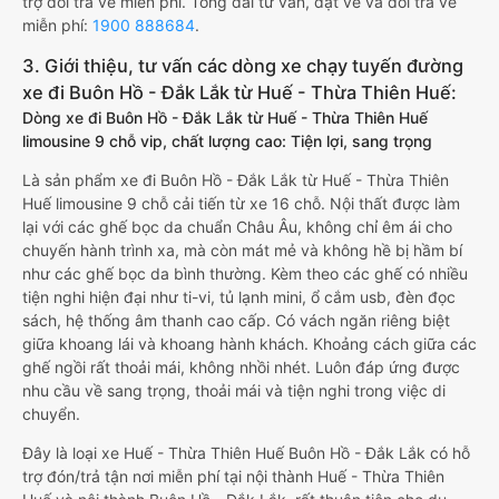
trợ đổi trả vé miễn phí. Tổng đài tư vấn, đặt vé và đổi trả vé
miễn phí:
1900 888684
.
3. Giới thiệu, tư vấn các dòng xe chạy tuyến đường
xe đi Buôn Hồ - Đắk Lắk từ Huế - Thừa Thiên Huế:
Dòng xe đi Buôn Hồ - Đắk Lắk từ Huế - Thừa Thiên Huế
limousine 9 chỗ vip, chất lượng cao: Tiện lợi, sang trọng
Là sản phẩm xe đi Buôn Hồ - Đắk Lắk từ Huế - Thừa Thiên
Huế limousine 9 chỗ cải tiến từ xe 16 chỗ. Nội thất được làm
lại với các ghế bọc da chuẩn Châu Âu, không chỉ êm ái cho
chuyến hành trình xa, mà còn mát mẻ và không hề bị hầm bí
như các ghế bọc da bình thường. Kèm theo các ghế có nhiều
tiện nghi hiện đại như ti-vi, tủ lạnh mini, ổ cắm usb, đèn đọc
sách, hệ thống âm thanh cao cấp. Có vách ngăn riêng biệt
giữa khoang lái và khoang hành khách. Khoảng cách giữa các
ghế ngồi rất thoải mái, không nhồi nhét. Luôn đáp ứng được
nhu cầu về sang trọng, thoải mái và tiện nghi trong việc di
chuyển.
Đây là loại xe Huế - Thừa Thiên Huế Buôn Hồ - Đắk Lắk có hỗ
trợ đón/trả tận nơi miễn phí tại nội thành Huế - Thừa Thiên