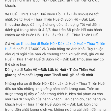
Huế và nội thành Buôn Hồ - Đắk Lắk, rất thuận tiện cho du
khách.
Xe Huế - Thừa Thiên Huế Buôn Hồ - Đắk Lắk limousine tốt
nhất: Xe từ Huế - Thừa Thiên Huế đi Buôn Hồ - Đắk Lắk
limousine được đánh giá chung có chất lượng Tốt với điểm
đánh giá trung bình từ 4.2/5 dựa trên 88 phản hồi của hành
khách Xe về Buôn Hồ - Đắk Lắk từ Huế - Thừa Thiên Huế.
Giá vé
xe limousine đi Buôn Hồ - Đắk Lắk từ Huế - Thừa Thiên
Huế
rẻ nhất là 734000VND của hãng xe Anh Khôi. Tùy thuộc
vào vị trí ngồi của bạn và chương trình khuyến mãi, giá vé Xe
Huế - Thừa Thiên Huế đi Buôn Hồ - Đắk Lắk limousine này có
thể sẽ rẻ hơn
Dòng xe đi Buôn Hồ - Đắk Lắk từ Huế - Thừa Thiên Huế
giường nằm chất lượng cao: Thoải mái, giá cả tốt nhất
Những nhà xe đi Buôn Hồ - Đắk Lắk từ Huế - Thừa Thiên Huế
đều sở hữu những xe giường nằm chất lượng cao. Trên xe
được trang bị đầy đủ các trang thiết bị hiện đại phục vụ cho
nhu cầu di chuyển của hành khách. Bên cạnh đó, các hãng xe
khách Huế - Thừa Thiên Huế Buôn Hồ - Đắk Lắk luôn chú
trọng đến chất lượng dịch vụ, không ngừng cải thiện để mang