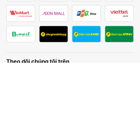
Theo dõi chúng tôi trên
Facebook
Tiktok
Youtube
Công ty TNHH Thương Mại Dịch Vụ Vexere
Địa chỉ đăng ký kinh doanh: 8C Chữ Đồng Tử, Phường Tân
Sơn Nhất, TP. Hồ Chí Minh, Việt Nam
Địa chỉ
:
Lầu 2, toà nhà H3 Circo Hoàng Diệu, 384 Hoàng Diệu,
Phường Khánh Hội, TP Hồ Chí Minh, Việt Nam
Tầng 3, toà nhà 101 Láng Hạ, 101 Láng Hạ, Phường Láng, TP.
Hà Nội, Việt Nam
Giấy chứng nhận ĐKKD số 0315133726 do Sở KH và ĐT TP.