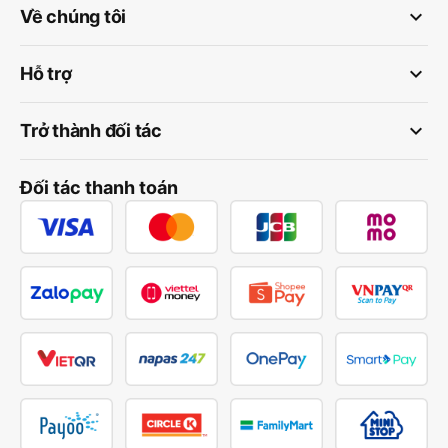
keyboard_arrow_down
Về chúng tôi
keyboard_arrow_down
Hỗ trợ
keyboard_arrow_down
Trở thành đối tác
Đối tác thanh toán