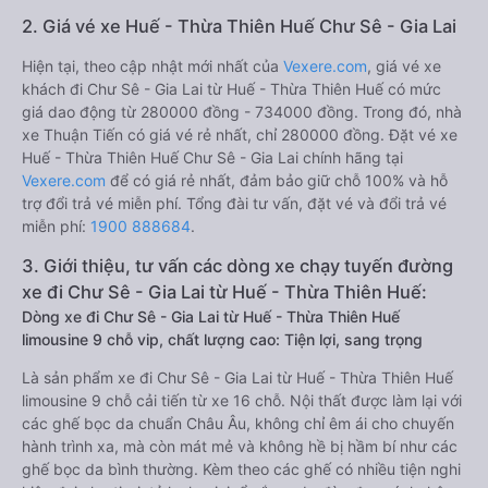
2. Giá vé xe Huế - Thừa Thiên Huế Chư Sê - Gia Lai
Hiện tại, theo cập nhật mới nhất của
Vexere.com
, giá vé xe
khách đi Chư Sê - Gia Lai từ Huế - Thừa Thiên Huế có mức
giá dao động từ 280000 đồng - 734000 đồng. Trong đó, nhà
xe Thuận Tiến có giá vé rẻ nhất, chỉ 280000 đồng. Đặt vé xe
Huế - Thừa Thiên Huế Chư Sê - Gia Lai chính hãng tại
Vexere.com
để có giá rẻ nhất, đảm bảo giữ chỗ 100% và hỗ
trợ đổi trả vé miễn phí. Tổng đài tư vấn, đặt vé và đổi trả vé
miễn phí:
1900 888684
.
3. Giới thiệu, tư vấn các dòng xe chạy tuyến đường
xe đi Chư Sê - Gia Lai từ Huế - Thừa Thiên Huế:
Dòng xe đi Chư Sê - Gia Lai từ Huế - Thừa Thiên Huế
limousine 9 chỗ vip, chất lượng cao: Tiện lợi, sang trọng
Là sản phẩm xe đi Chư Sê - Gia Lai từ Huế - Thừa Thiên Huế
limousine 9 chỗ cải tiến từ xe 16 chỗ. Nội thất được làm lại với
các ghế bọc da chuẩn Châu Âu, không chỉ êm ái cho chuyến
hành trình xa, mà còn mát mẻ và không hề bị hầm bí như các
ghế bọc da bình thường. Kèm theo các ghế có nhiều tiện nghi