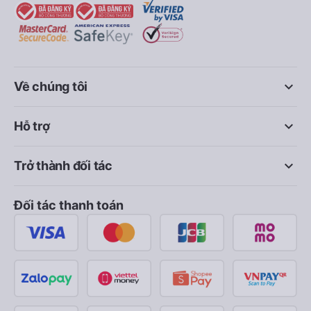
keyboard_arrow_down
Về chúng tôi
keyboard_arrow_down
Hỗ trợ
keyboard_arrow_down
Trở thành đối tác
Đối tác thanh toán