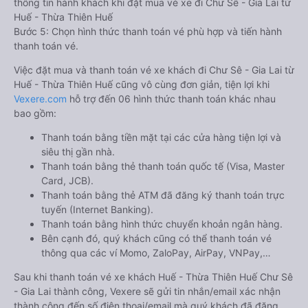
thông tin hành khách khi đặt mua vé xe đi Chư Sê - Gia Lai từ
Huế - Thừa Thiên Huế
Bước 5: Chọn hình thức thanh toán vé phù hợp và tiến hành
thanh toán vé.
Việc đặt mua và thanh toán vé xe khách đi Chư Sê - Gia Lai từ
Huế - Thừa Thiên Huế cũng vô cùng đơn giản, tiện lợi khi
Vexere.com
hỗ trợ đến 06 hình thức thanh toán khác nhau
bao gồm:
Thanh toán bằng tiền mặt tại các cửa hàng tiện lợi và
siêu thị gần nhà.
Thanh toán bằng thẻ thanh toán quốc tế (Visa, Master
Card, JCB).
Thanh toán bằng thẻ ATM đã đăng ký thanh toán trực
tuyến (Internet Banking).
Thanh toán bằng hình thức chuyển khoản ngân hàng.
Bên cạnh đó, quý khách cũng có thể thanh toán vé
thông qua các ví Momo, ZaloPay, AirPay, VNPay,…
Sau khi thanh toán vé xe khách Huế - Thừa Thiên Huế Chư Sê
- Gia Lai thành công, Vexere sẽ gửi tin nhắn/email xác nhận
thành công đến số điện thoại/email mà quý khách đã đăng