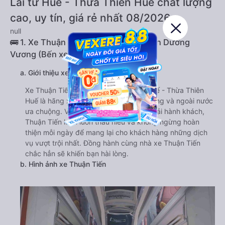
Lai từ Huế - Thừa Thiên Huế chất lượng
cao, uy tín, giá rẻ nhất 08/2026
null
🚌 1. Xe Thuận Tiến khởi hành tại 97 An Dương
Vương (Bến xe phía Nam Huế)
a. Giới thiệu xe Thuận Tiến
Xe Thuận Tiến đi Chư Sê - Gia Lai từ Huế - Thừa Thiên
Huế là hãng xe rất được hành khách trong và ngoài nước
ưa chuộng. Với nhiều năm phục vụ vận tải hành khách,
Thuận Tiến luôn luôn thấu hiểu và không ngừng hoàn
thiện mỗi ngày để mang lại cho khách hàng những dịch
vụ vượt trội nhất. Đồng hành cùng nhà xe Thuận Tiến
chắc hẳn sẽ khiến bạn hài lòng.
b. Hình ảnh xe Thuận Tiến