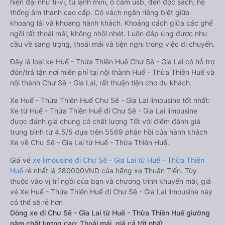
hiện đại như ti-vi, tủ lạnh mini, ổ cắm usb, đèn đọc sách, hệ
thống âm thanh cao cấp. Có vách ngăn riêng biệt giữa
khoang lái và khoang hành khách. Khoảng cách giữa các ghế
ngồi rất thoải mái, không nhồi nhét. Luôn đáp ứng được nhu
cầu về sang trọng, thoải mái và tiện nghi trong việc di chuyển.
Đây là loại xe Huế - Thừa Thiên Huế Chư Sê - Gia Lai có hỗ trợ
đón/trả tận nơi miễn phí tại nội thành Huế - Thừa Thiên Huế và
nội thành Chư Sê - Gia Lai, rất thuận tiện cho du khách.
Xe Huế - Thừa Thiên Huế Chư Sê - Gia Lai limousine tốt nhất:
Xe từ Huế - Thừa Thiên Huế đi Chư Sê - Gia Lai limousine
được đánh giá chung có chất lượng Tốt với điểm đánh giá
trung bình từ 4.5/5 dựa trên 5569 phản hồi của hành khách
Xe về Chư Sê - Gia Lai từ Huế - Thừa Thiên Huế.
Giá vé
xe limousine đi Chư Sê - Gia Lai từ Huế - Thừa Thiên
Huế
rẻ nhất là 280000VND của hãng xe Thuận Tiến. Tùy
thuộc vào vị trí ngồi của bạn và chương trình khuyến mãi, giá
vé Xe Huế - Thừa Thiên Huế đi Chư Sê - Gia Lai limousine này
có thể sẽ rẻ hơn
Dòng xe đi Chư Sê - Gia Lai từ Huế - Thừa Thiên Huế giường
nằm chất lượng cao: Thoải mái, giá cả tốt nhất