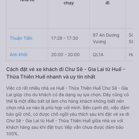
chạy
đi
97 An Dương
Số 8
Thuận Tiến
17:29 - 17:30
Vương
Sê, G
Anh Khôi
20:00 - 20:00
QL1A
Hoà 
Cách đặt vé xe khách đi Chư Sê - Gia Lai từ Huế -
Thừa Thiên Huế nhanh và uy tín nhất
Việc có rất nhiều nhà xe Huế - Thừa Thiên Huế Chư Sê - Gia
Lai giúp cho du khách có đa dạng sự lựa chọn. Đây cũng có
thể là một điều bất lợi làm cho hàng khách không biết nên
chọn nhà xe nào là phù hợp với mình. Bên cạnh đó, việc đảm
bảo giữ chỗ, có được chỗ ngồi yêu thích sau khi đặt vé xe đi
Chư Sê - Gia Lai từ Huế - Thừa Thiên Huế giữa nhà xe với
khách hàng sau khi đặt trực tiếp vẫn chưa được đảm bảo
100%.