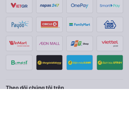
Theo dõi chúng tôi trên
Facebook
Tiktok
Youtube
Công ty TNHH Thương Mại Dịch Vụ Vexere
Địa chỉ đăng ký kinh doanh: 8C Chữ Đồng Tử, Phường Tân
Sơn Nhất, TP. Hồ Chí Minh, Việt Nam