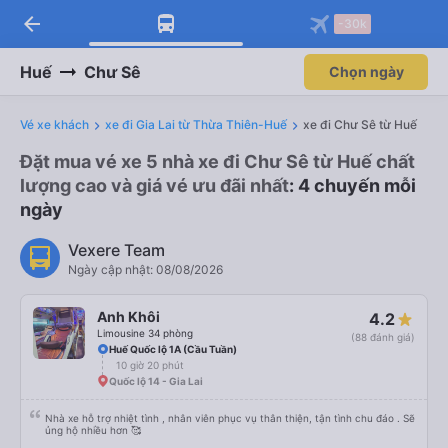
arrow_back
-30k
Huế
Chư Sê
Chọn ngày
Vé xe khách
xe đi Gia Lai từ Thừa Thiên-Huế
xe đi Chư Sê từ Huế
Đặt mua vé xe 5 nhà xe đi Chư Sê từ Huế chất
lượng cao và giá vé ưu đãi nhất
: 4 chuyến mỗi
ngày
Vexere Team
Ngày cập nhật: 08/08/2026
Anh Khôi
4.2
Limousine 34 phòng
(88 đánh giá)
Huế Quốc lộ 1A (Cầu Tuần)
10 giờ 20 phút
Quốc lộ 14 - Gia Lai
Nhà xe hỗ trợ nhiệt tình , nhân viên phục vụ thân thiện, tận tình chu đáo . Sẽ
ủng hộ nhiều hơn 🥰