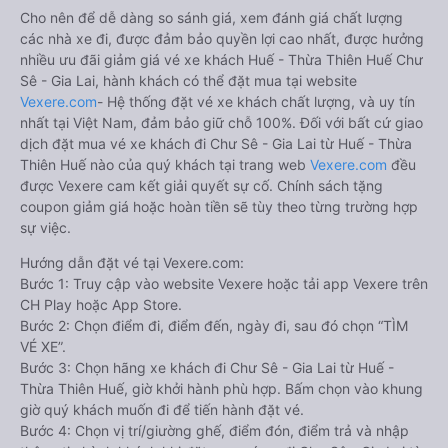
Cho nên để dễ dàng so sánh giá, xem đánh giá chất lượng
các nhà xe đi, được đảm bảo quyền lợi cao nhất, được hưởng
nhiều ưu đãi giảm giá vé xe khách Huế - Thừa Thiên Huế Chư
Sê - Gia Lai, hành khách có thể đặt mua tại website
Vexere.com
- Hệ thống đặt vé xe khách chất lượng, và uy tín
nhất tại Việt Nam, đảm bảo giữ chỗ 100%. Đối với bất cứ giao
dịch đặt mua vé xe khách đi Chư Sê - Gia Lai từ Huế - Thừa
Thiên Huế nào của quý khách tại trang web
Vexere.com
đều
được Vexere cam kết giải quyết sự cố. Chính sách tặng
coupon giảm giá hoặc hoàn tiền sẽ tùy theo từng trường hợp
sự việc.
Hướng dẫn đặt vé tại Vexere.com:
Bước 1: Truy cập vào website Vexere hoặc tải app Vexere trên
CH Play hoặc App Store.
Bước 2: Chọn điểm đi, điểm đến, ngày đi, sau đó chọn “TÌM
VÉ XE”.
Bước 3: Chọn hãng xe khách đi Chư Sê - Gia Lai từ Huế -
Thừa Thiên Huế, giờ khởi hành phù hợp. Bấm chọn vào khung
giờ quý khách muốn đi để tiến hành đặt vé.
Bước 4: Chọn vị trí/giường ghế, điểm đón, điểm trả và nhập