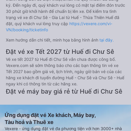
ký. Đến ngày đi, quý khách vui lòng có mặt tại điểm đón trước
30 phút giờ khởi hành để chuẩn bị lên xe. Để kiểm tra tình
trạng vé xe đi Chư Sê - Gia Lai từ Huế - Thừa Thiên Huế đã
đặt, quý khách vui lòng truy cập
https://vexere.com/vi-
VN/booking/ticketinfo
Xem hướng dẫn chi tiết, minh họa bằng hình ảnh
tại đây.
Đặt vé xe Tết 2027 từ Huế đi Chư Sê
Vé xe tết 2027 từ Huế đi Chư Sê vẫn chưa được công bố.
Vexere.com sẽ sớm thông báo cho các bạn thông tin vé xe
Tết 2027 bao gồm giá vé, lịch trình, ngày giờ bán vé của các
hãng xe khách đi tuyến đường Huế - Chư Sê và Chư Sê - Huế
ngay khi có thông tin từ các hãng xe.
Đặt vé máy bay giá rẻ từ Huế đi Chư Sê
Ứng dụng đặt vé Xe khách, Máy bay,
Tàu hoả và Thuê xe
Vexere - ứng dụng đặt vé đa phương tiện với hơn 3000+ nhà