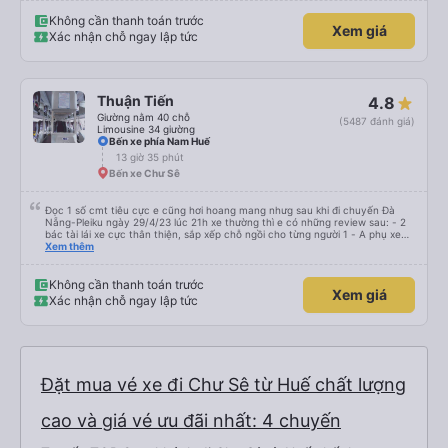
Không cần thanh toán trước
Xem giá
Xác nhận chỗ ngay lập tức
Thuận Tiến
4.8
Giường nằm 40 chỗ
(5487 đánh giá)
Limousine 34 giường
Bến xe phía Nam Huế
13 giờ 35 phút
Bến xe Chư Sê
Đọc 1 số cmt tiêu cực e cũng hơi hoang mang nhưg sau khi đi chuyến Đà
Nẵng-Pleiku ngày 29/4/23 lúc 21h xe thường thì e có những review sau: - 2
bác tài lái xe cực thân thiện, sắp xếp chỗ ngồi cho từng người 1 - A phụ xe
dui tính, chắc cùng tần số nên nói câu nào là cười câu đó - Xe xuất bến đúg
Xem thêm
giờ, trước giờ đi có nv điện thông báo trước, thái độ phục vụ tốt. - Cơ sở vật
chất bình thường, do đặt xe thường nên cũng k đòi hỏi gì nhìu hơn. Nhưng
nhìn chug khá ổn, có dừng lại để đi vệ sinh.
Không cần thanh toán trước
Xem giá
Xác nhận chỗ ngay lập tức
Đặt mua vé xe đi Chư Sê từ Huế chất lượng
cao và giá vé ưu đãi nhất: 4 chuyến