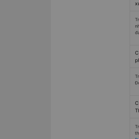
x
T
n
đ
C
p
T
Đo
C
T
T
t