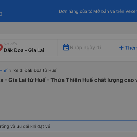
Đơn hàng của tôi
Mở bán vé trên Vexe
fo
Nơi đến
add
Nhập ngày đi
Thêm
xe đi Đăk Đoa từ Huế
-Huế
a - Gia Lai từ Huế - Thừa Thiên Huế chất lượng cao v
rống và ưu đãi khi đặt vé