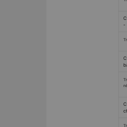
C
-
Tr
C
b
T
n
C
c
T