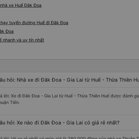
á nhà xe Huế Đăk Đoa
e chạy tuyến đường Huế đi Đăk Đoa
Đăk Đoa
 nhanh và uy tín nhất
âu hỏi: Nhà xe đi Đăk Đoa - Gia Lai từ Huế - Thừa Thiên H
rả lời: Xe đi Đăk Đoa - Gia Lai từ Huế - Thừa Thiên Huế được đánh gi
huận Tiến.
âu hỏi: Xe nào đi Đăk Đoa - Gia Lai có giá rẻ nhất?
rả lời: Vé xe rẻ nhất có mức giá là 280.000 đồng của nhà xe Thuận T