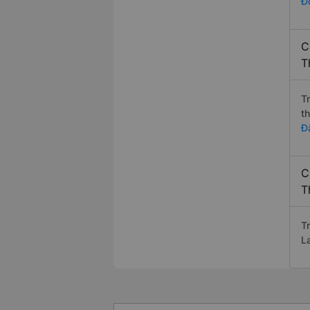
Đo
C
T
T
t
Đ
C
T
T
La