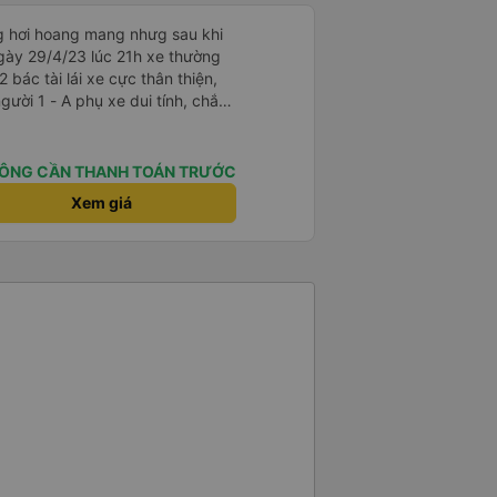
ng hơi hoang mang nhưg sau khi
gày 29/4/23 lúc 21h xe thường
2 bác tài lái xe cực thân thiện,
i tính, chắc
là cười câu đó - Xe xuất bến
điện thông báo trước, thái độ
ÔNG CẦN THANH TOÁN TRƯỚC
hơn. Nhưng nhìn chug khá ổn, có
Xem giá