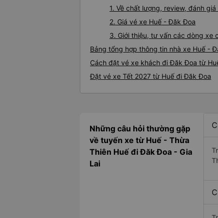
1. Về chất lượng, review, đánh gi
2. Giá vé xe Huế - Đăk Đoa
3. Giới thiệu, tư vấn các dòng x
Bảng tổng hợp thông tin nhà xe Huế - 
Cách đặt vé xe khách đi Đăk Đoa từ Huế
Đặt vé xe Tết 2027 từ Huế đi Đăk Đoa
C
Những câu hỏi thường gặp
về tuyến xe từ Huế - Thừa
T
Thiên Huế đi Đăk Đoa - Gia
T
Lai
C
T