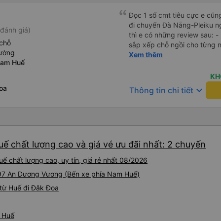
Đọc 1 số cmt tiêu cực e cũ
đi chuyến Đà Nẵng-Pleiku n
đánh giá)
thì e có những review sau: - 
chỗ
sắp xếp chỗ ngồi cho từng người 1 - A phụ xe du
iường
cùng tần số nên nói câu nào 
Xem thêm
Nam Huế
đúg giờ, trước giờ đi có nv 
phục vụ tốt. - Cơ sở vật chất bình thường, do đặt xe thường
KH
nên cũng k đòi hỏi gì nhìu 
oa
keyboard_arrow_down
Thông tin chi tiết
dừng lại để đi vệ sinh.
ế chất lượng cao và giá vé ưu đãi nhất: 2 chuyến
ế chất lượng cao, uy tín, giá rẻ nhất 08/2026
i 97 An Dương Vương (Bến xe phía Nam Huế)
từ Huế đi Đăk Đoa
ừ Huế