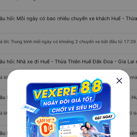
âu hỏi: Mỗi ngày có bao nhiêu chuyến xe khách Huế - Thừa
rả lời: Trung bình mỗi ngày có khoảng 2 chuyến xe bắt đầu từ 17:29
âu hỏi: Nhà xe đi Huế - Thừa Thiên Huế Đăk Đoa - Gia Lai
rả lời: Chuyến xe có giờ xuất phát sớm nhất vào lúc 17:29 là của nh
âu hỏi: Nhà xe đi Đăk Đoa - Gia Lai từ Huế - Thừa Thiên Hu
rả lời: Chuyến xe có giờ xuất phát trễ (muộn) nhất là vào lúc 17:30 l
âu hỏi: Review xe đi Đăk Đoa - Gia Lai từ Huế - Thừa Thiên