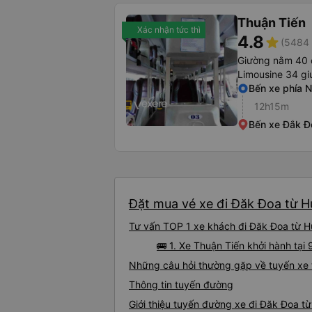
Thuận Tiến
Xác nhận tức thì
4.8
star
(5484 
Giường nằm 40 
Limousine 34 g
Bến xe phía 
12h15m
Bến xe Đắk Đ
Đặt mua vé xe đi Đăk Đoa từ Hu
Tư vấn TOP 1 xe khách đi Đăk Đoa từ Hu
🚌 1. Xe Thuận Tiến khởi hành tạ
Những câu hỏi thường gặp về tuyến xe 
Thông tin tuyến đường
Giới thiệu tuyến đường xe đi Đăk Đoa t