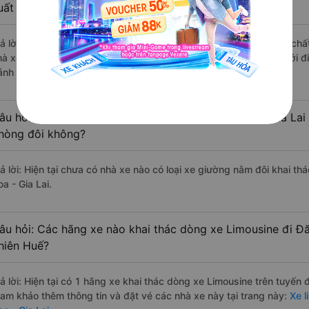
uất sắc, cao cấp nhất?
rả lời: Những hãng xe đi Huế - Thừa Thiên Huế Đăk Đoa - Gia Lai chất
hà xe Thuận Tiến đi Đăk Đoa - Gia Lai từ Huế - Thừa Thiên Huế với đ
ánh giá của khách hàng).
âu hỏi: Có loại xe Huế - Thừa Thiên Huế Đăk Đoa - Gia Lai
hòng đôi không?
rả lời: Hiện tại chưa có nhà xe nào có loại xe giường nằm đôi khai t
a - Gia Lai.
âu hỏi: Các hãng xe nào khai thác dòng xe Limousine đi Đă
hiên Huế?
rả lời: Hiện tại có 1 hãng xe khai thác dòng xe Limousine trên tuyến
ham khảo thêm thông tin và đặt vé các nhà xe này tại trang này:
Xe l