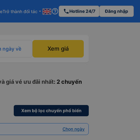
help_outline
phone
Hotline 24/7
Đăng nhập
re
Trở thành đối tác
arrow_drop_down
Xem giá
 ngày về
à giá vé ưu đãi nhất
: 2 chuyến
Xem bộ lọc chuyến phổ biến
Chọn ngày