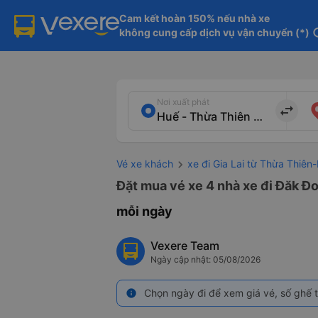
Cam kết hoàn 150% nếu nhà xe

không cung cấp dịch vụ vận chuyển (*)
in
Nơi xuất phát
import_export
Vé xe khách
xe đi Gia Lai từ Thừa Thiên
Đặt mua vé xe 4 nhà xe đi Đăk Đo
mỗi ngày
Vexere Team
Ngày cập nhật: 05/08/2026
Chọn ngày đi để xem giá vé, số ghế t
info