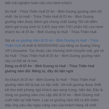
đến trải nghiệm hoàn hảo cho hành khách.
Xe Huế - Thừa Thiên Huế Dĩ An - Bình Dương giường nằm tốt
nhất: Xe từ Huế - Thừa Thiên Huế đi Dĩ An - Bình Dương
giường nằm được đánh giá chung chất lượng Tốt với điểm
đánh giá trung bình từ 3.8/5 dựa trên 1161 phản hồi của hành
khách Xe về Dĩ An - Bình Dương từ Huế - Thừa Thiên Huế.
Giá vé
xe giường nằm đi Dĩ An - Bình Dương từ Huế - Thừa
Thiên Huế
rẻ nhất là 800000VND của hãng xe Quang Dũng
VIP Limousine. Tùy thuộc vào chương trình khuyến mãi, giá vé
Xe Huế - Thừa Thiên Huế đi Dĩ An - Bình Dương giường nằm
này có thể sẽ rẻ hơn.
Dòng xe đi Dĩ An - Bình Dương từ Huế - Thừa Thiên Huế
giường nằm đôi: Riêng tư, đầy đủ tiện nghi
Xe khách đi Dĩ An - Bình Dương từ Huế - Thừa Thiên Huế
giường nằm đôi là loại xe đặc biệt. Với mỗi giường được thiết
kế như một phòng ngủ khách sạn sang trọng, hiện đại. Đây là
dòng xe giường nằm cho cặp đôi đi Dĩ An - Bình Dương mới
xuất hiện tại Việt Nam. Loại xe giường nằm đôi ra đời nhằm
đáp ứng yêu cầu ngày càng cao của khách hàng về chất