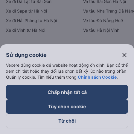
Xe đi Đà Lạt từ Sài Gòn
Vé tàu Sài Gòn Hà Nội
Xe đi Sapa từ Hà Nội
Vé tàu Nha Trang Đà Nẵn
Xe đi Hải Phòng từ Hà Nội
Vé tàu Đà Nẵng Huế
Xe đi Vinh từ Hà Nội
Vé tàu Hà Nội Vinh
Thuê xe
close
Sử dụng cookie
Hà Nội đi Ninh Bình
Vexere dùng cookie để website hoạt động ổn định. Bạn có thể
xem chi tiết hoặc thay đổi lựa chọn bất kỳ lúc nào trong phần
Hà Nội đi Hạ Long
Quản lý cookie. Tìm hiểu thêm trong
Chính sách Cookie
.
Hà Nội đi Sa Pa
Hà Nội đi Tam Đảo
Chấp nhận tất cả
Đà Nẵng đi Hội An
Tùy chọn cookie
Đà Nẵng đi Huế
Hải Phòng đi Hà Nội
Từ chối
Xem tất cả tuyến đường