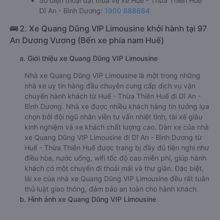
Số điện thoại đặt mua vé xe Huế - Thừa Thiên Huế
Dĩ An - Bình Dương:
1900 888684
🚌 2. Xe Quang Dũng VIP Limousine khởi hành tại 97
An Dương Vương (Bến xe phía nam Huế)
a. Giới thiệu xe Quang Dũng VIP Limousine
Nhà xe Quang Dũng VIP Limousine là một trong những
nhà xe uy tín hàng đầu chuyên cung cấp dịch vụ vận
chuyển hành khách từ Huế - Thừa Thiên Huế đi Dĩ An -
Bình Dương. Nhà xe được nhiều khách hàng tin tưởng lựa
chọn bởi đội ngũ nhân viên tư vấn nhiệt tình, tài xế giàu
kinh nghiệm và xe khách chất lượng cao. Dàn xe của nhà
xe Quang Dũng VIP Limousine đi Dĩ An - Bình Dương từ
Huế - Thừa Thiên Huế được trang bị đầy đủ tiện nghi như
điều hòa, nước uống, wifi tốc độ cao miễn phí, giúp hành
khách có một chuyến đi thoải mái và thư giãn. Đặc biệt,
lái xe của nhà xe Quang Dũng VIP Limousine đều rất tuân
thủ luật giao thông, đảm bảo an toàn cho hành khách.
b. Hình ảnh xe Quang Dũng VIP Limousine