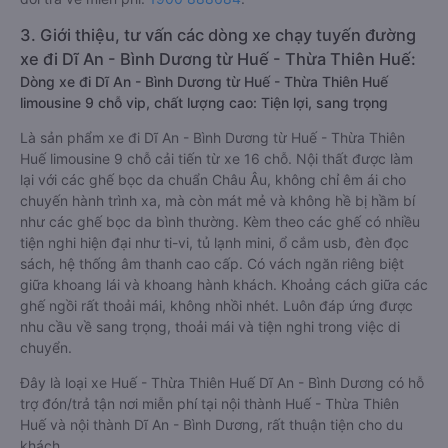
3. Giới thiệu, tư vấn các dòng xe chạy tuyến đường
xe đi Dĩ An - Bình Dương từ Huế - Thừa Thiên Huế:
Dòng xe đi Dĩ An - Bình Dương từ Huế - Thừa Thiên Huế
limousine 9 chỗ vip, chất lượng cao: Tiện lợi, sang trọng
Là sản phẩm xe đi Dĩ An - Bình Dương từ Huế - Thừa Thiên
Huế limousine 9 chỗ cải tiến từ xe 16 chỗ. Nội thất được làm
lại với các ghế bọc da chuẩn Châu Âu, không chỉ êm ái cho
chuyến hành trình xa, mà còn mát mẻ và không hề bị hầm bí
như các ghế bọc da bình thường. Kèm theo các ghế có nhiều
tiện nghi hiện đại như ti-vi, tủ lạnh mini, ổ cắm usb, đèn đọc
sách, hệ thống âm thanh cao cấp. Có vách ngăn riêng biệt
giữa khoang lái và khoang hành khách. Khoảng cách giữa các
ghế ngồi rất thoải mái, không nhồi nhét. Luôn đáp ứng được
nhu cầu về sang trọng, thoải mái và tiện nghi trong việc di
chuyển.
Đây là loại xe Huế - Thừa Thiên Huế Dĩ An - Bình Dương có hỗ
trợ đón/trả tận nơi miễn phí tại nội thành Huế - Thừa Thiên
Huế và nội thành Dĩ An - Bình Dương, rất thuận tiện cho du
khách.