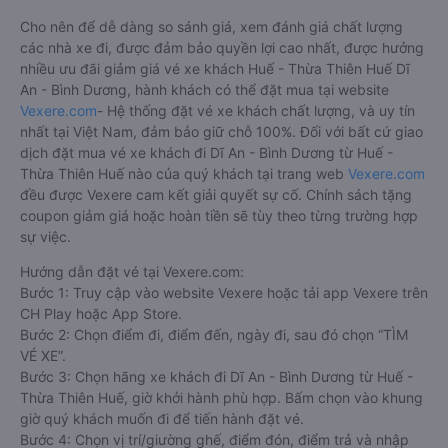
Cho nên để dễ dàng so sánh giá, xem đánh giá chất lượng
các nhà xe đi, được đảm bảo quyền lợi cao nhất, được hưởng
nhiều ưu đãi giảm giá vé xe khách Huế - Thừa Thiên Huế Dĩ
An - Bình Dương, hành khách có thể đặt mua tại website
Vexere.com
- Hệ thống đặt vé xe khách chất lượng, và uy tín
nhất tại Việt Nam, đảm bảo giữ chỗ 100%. Đối với bất cứ giao
dịch đặt mua vé xe khách đi Dĩ An - Bình Dương từ Huế -
Thừa Thiên Huế nào của quý khách tại trang web
Vexere.com
đều được Vexere cam kết giải quyết sự cố. Chính sách tặng
coupon giảm giá hoặc hoàn tiền sẽ tùy theo từng trường hợp
sự việc.
Hướng dẫn đặt vé tại Vexere.com:
Bước 1: Truy cập vào website Vexere hoặc tải app Vexere trên
CH Play hoặc App Store.
Bước 2: Chọn điểm đi, điểm đến, ngày đi, sau đó chọn “TÌM
VÉ XE”.
Bước 3: Chọn hãng xe khách đi Dĩ An - Bình Dương từ Huế -
Thừa Thiên Huế, giờ khởi hành phù hợp. Bấm chọn vào khung
giờ quý khách muốn đi để tiến hành đặt vé.
Bước 4: Chọn vị trí/giường ghế, điểm đón, điểm trả và nhập