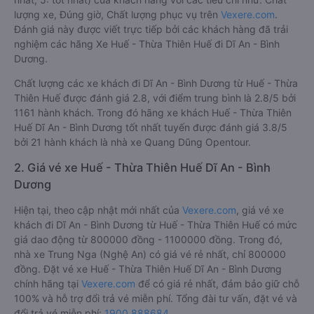
lượng xe, Đúng giờ, Chất lượng phục vụ trên
Vexere.com
.
Đánh giá này được viết trực tiếp bởi các khách hàng đã trải
nghiệm các hãng Xe Huế - Thừa Thiên Huế đi Dĩ An - Bình
Dương.
Chất lượng các xe khách đi Dĩ An - Bình Dương từ Huế - Thừa
Thiên Huế được đánh giá 2.8, với điểm trung bình là 2.8/5 bởi
1161 hành khách. Trong đó hãng xe khách Huế - Thừa Thiên
Huế Dĩ An - Bình Dương tốt nhất tuyến được đánh giá 3.8/5
bởi 21 hành khách là nhà xe Quang Dũng Opentour.
2. Giá vé xe Huế - Thừa Thiên Huế Dĩ An - Bình
Dương
Hiện tại, theo cập nhật mới nhất của
Vexere.com
, giá vé xe
khách đi Dĩ An - Bình Dương từ Huế - Thừa Thiên Huế có mức
giá dao động từ 800000 đồng - 1100000 đồng. Trong đó,
nhà xe Trung Nga (Nghệ An) có giá vé rẻ nhất, chỉ 800000
đồng. Đặt vé xe Huế - Thừa Thiên Huế Dĩ An - Bình Dương
chính hãng tại
Vexere.com
để có giá rẻ nhất, đảm bảo giữ chỗ
100% và hỗ trợ đổi trả vé miễn phí. Tổng đài tư vấn, đặt vé và
đổi trả vé miễn phí:
1900 888684
.