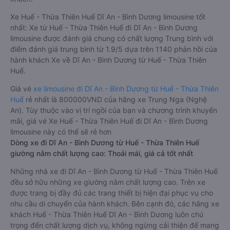
Xe Huế - Thừa Thiên Huế Dĩ An - Bình Dương limousine tốt
nhất: Xe từ Huế - Thừa Thiên Huế đi Dĩ An - Bình Dương
limousine được đánh giá chung có chất lượng Trung bình với
điểm đánh giá trung bình từ 1.9/5 dựa trên 1140 phản hồi của
hành khách Xe về Dĩ An - Bình Dương từ Huế - Thừa Thiên
Huế.
Giá vé
xe limousine đi Dĩ An - Bình Dương từ Huế - Thừa Thiên
Huế
rẻ nhất là 800000VND của hãng xe Trung Nga (Nghệ
An). Tùy thuộc vào vị trí ngồi của bạn và chương trình khuyến
mãi, giá vé Xe Huế - Thừa Thiên Huế đi Dĩ An - Bình Dương
limousine này có thể sẽ rẻ hơn
Dòng xe đi Dĩ An - Bình Dương từ Huế - Thừa Thiên Huế
giường nằm chất lượng cao: Thoải mái, giá cả tốt nhất
Những nhà xe đi Dĩ An - Bình Dương từ Huế - Thừa Thiên Huế
đều sở hữu những xe giường nằm chất lượng cao. Trên xe
được trang bị đầy đủ các trang thiết bị hiện đại phục vụ cho
nhu cầu di chuyển của hành khách. Bên cạnh đó, các hãng xe
khách Huế - Thừa Thiên Huế Dĩ An - Bình Dương luôn chú
trọng đến chất lượng dịch vụ, không ngừng cải thiện để mang