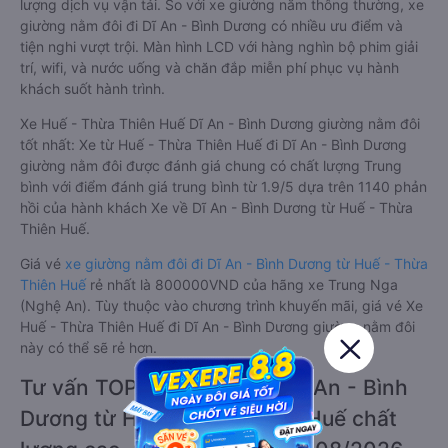
lượng dịch vụ vận tải. So với xe giường nằm thông thường, xe
giường nằm đôi đi Dĩ An - Bình Dương có nhiều ưu điểm và
tiện nghi vượt trội. Màn hình LCD với hàng nghìn bộ phim giải
trí, wifi, và nước uống và chăn đắp miễn phí phục vụ hành
khách suốt hành trình.
Xe Huế - Thừa Thiên Huế Dĩ An - Bình Dương giường nằm đôi
tốt nhất: Xe từ Huế - Thừa Thiên Huế đi Dĩ An - Bình Dương
giường nằm đôi được đánh giá chung có chất lượng Trung
bình với điểm đánh giá trung bình từ 1.9/5 dựa trên 1140 phản
hồi của hành khách Xe về Dĩ An - Bình Dương từ Huế - Thừa
Thiên Huế.
Giá vé
xe giường nằm đôi đi Dĩ An - Bình Dương từ Huế - Thừa
Thiên Huế
rẻ nhất là 800000VND của hãng xe Trung Nga
(Nghệ An). Tùy thuộc vào chương trình khuyến mãi, giá vé Xe
Huế - Thừa Thiên Huế đi Dĩ An - Bình Dương giường nằm đôi
này có thể sẽ rẻ hơn.
Tư vấn TOP 3 xe khách đi Dĩ An - Bình
Dương từ Huế - Thừa Thiên Huế chất