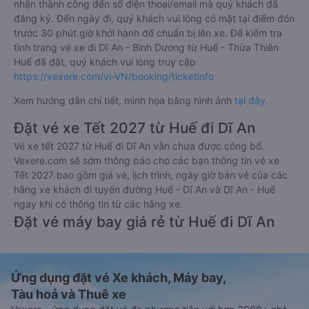
nhận thành công đến số điện thoại/email mà quý khách đã
đăng ký. Đến ngày đi, quý khách vui lòng có mặt tại điểm đón
trước 30 phút giờ khởi hành để chuẩn bị lên xe. Để kiểm tra
tình trạng vé xe đi Dĩ An - Bình Dương từ Huế - Thừa Thiên
Huế đã đặt, quý khách vui lòng truy cập
https://vexere.com/vi-VN/booking/ticketinfo
Xem hướng dẫn chi tiết, minh họa bằng hình ảnh
tại đây.
Đặt vé xe Tết 2027 từ Huế đi Dĩ An
Vé xe tết 2027 từ Huế đi Dĩ An vẫn chưa được công bố.
Vexere.com sẽ sớm thông báo cho các bạn thông tin vé xe
Tết 2027 bao gồm giá vé, lịch trình, ngày giờ bán vé của các
hãng xe khách đi tuyến đường Huế - Dĩ An và Dĩ An - Huế
ngay khi có thông tin từ các hãng xe.
Đặt vé máy bay giá rẻ từ Huế đi Dĩ An
Ứng dụng đặt vé Xe khách, Máy bay,
Tàu hoả và Thuê xe