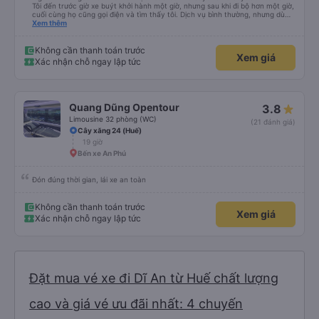
Tôi đến trước giờ xe buýt khởi hành một giờ, nhưng sau khi đi bộ hơn một giờ,
cuối cùng họ cũng gọi điện và tìm thấy tôi. Dịch vụ bình thường, nhưng dù
sao thì tôi ngủ ngon hơn ở khách sạn vì tôi rất thoải mái. Sẽ tuyệt hơn nếu
Xem thêm
tiếng còi xe bớt to hơn. Nhưng tôi thích nó nên tôi cho điểm tối đa. Cảm ơn
bạn rất nhiều.
Không cần thanh toán trước
Xem giá
Xác nhận chỗ ngay lập tức
Quang Dũng Opentour
3.8
Limousine 32 phòng (WC)
(21 đánh giá)
Cây xăng 24 (Huế)
19 giờ
Bến xe An Phú
Đón đúng thời gian, lái xe an toàn
Không cần thanh toán trước
Xem giá
Xác nhận chỗ ngay lập tức
Đặt mua vé xe đi Dĩ An từ Huế chất lượng
cao và giá vé ưu đãi nhất: 4 chuyến