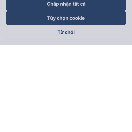
Chấp nhận tất cả
Tùy chọn cookie
Từ chối
Theo dõi chúng tôi trên
Facebook
Tiktok
Youtube
Công ty TNHH Thương Mại Dịch Vụ Vexere
Địa chỉ đăng ký kinh doanh: 8C Chữ Đồng Tử, Phường Tân
Sơn Nhất, TP. Hồ Chí Minh, Việt Nam
Địa chỉ
:
Lầu 2, toà nhà H3 Circo Hoàng Diệu, 384 Hoàng Diệu,
Phường Khánh Hội, TP Hồ Chí Minh, Việt Nam
Tầng 3, toà nhà 101 Láng Hạ, 101 Láng Hạ, Phường Láng, TP.
Hà Nội, Việt Nam
Giấy chứng nhận ĐKKD số 0315133726 do Sở KH và ĐT TP.
Hồ Chí Minh cấp lần đầu ngày 27/6/2018
Bản quyền © 2025 thuộc về Vexere.com