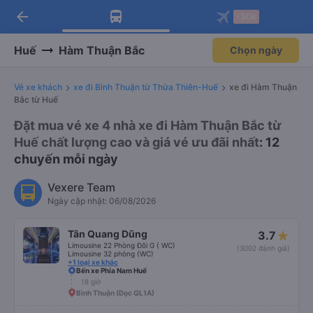
arrow_back
Tải app Vexere ngay!
Tải app Vexere
-30k
Mở app
Mở app
Nhận ưu đãi thành viên độc
-30k/ghế khi đặt vé máy bay qua
quyền
app
Huế
Hàm Thuận Bắc
Chọn ngày
Vé xe khách
xe đi Bình Thuận từ Thừa Thiên-Huế
xe đi Hàm Thuận
Bắc từ Huế
Đặt mua vé xe 4 nhà xe đi Hàm Thuận Bắc từ
Huế chất lượng cao và giá vé ưu đãi nhất
: 12
chuyến mỗi ngày
Vexere Team
Ngày cập nhật: 06/08/2026
Tân Quang Dũng
3.7
Limousine 22 Phòng Đôi G ( WC)
(3002 đánh giá)
Limousine 32 phòng (WC)
+1 loại xe khác
Bến xe Phía Nam Huế
18 giờ
Bình Thuận (Dọc QL1A)