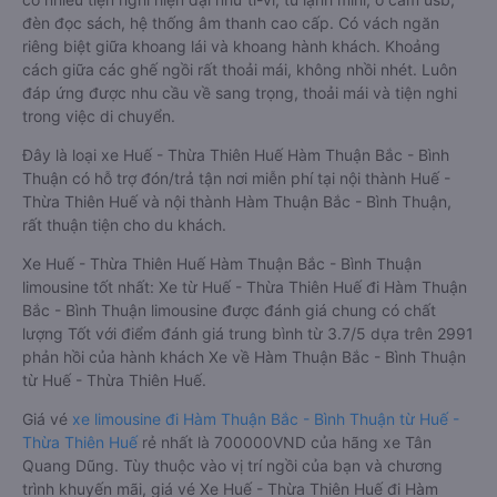
đèn đọc sách, hệ thống âm thanh cao cấp. Có vách ngăn
riêng biệt giữa khoang lái và khoang hành khách. Khoảng
cách giữa các ghế ngồi rất thoải mái, không nhồi nhét. Luôn
đáp ứng được nhu cầu về sang trọng, thoải mái và tiện nghi
trong việc di chuyển.
Đây là loại xe Huế - Thừa Thiên Huế Hàm Thuận Bắc - Bình
Thuận có hỗ trợ đón/trả tận nơi miễn phí tại nội thành Huế -
Thừa Thiên Huế và nội thành Hàm Thuận Bắc - Bình Thuận,
rất thuận tiện cho du khách.
Xe Huế - Thừa Thiên Huế Hàm Thuận Bắc - Bình Thuận
limousine tốt nhất: Xe từ Huế - Thừa Thiên Huế đi Hàm Thuận
Bắc - Bình Thuận limousine được đánh giá chung có chất
lượng Tốt với điểm đánh giá trung bình từ 3.7/5 dựa trên 2991
phản hồi của hành khách Xe về Hàm Thuận Bắc - Bình Thuận
từ Huế - Thừa Thiên Huế.
Giá vé
xe limousine đi Hàm Thuận Bắc - Bình Thuận từ Huế -
Thừa Thiên Huế
rẻ nhất là 700000VND của hãng xe Tân
Quang Dũng. Tùy thuộc vào vị trí ngồi của bạn và chương
trình khuyến mãi, giá vé Xe Huế - Thừa Thiên Huế đi Hàm