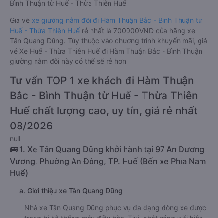
Bình Thuận từ Huế - Thừa Thiên Huế.
Giá vé
xe giường nằm đôi đi Hàm Thuận Bắc - Bình Thuận từ
Huế - Thừa Thiên Huế
rẻ nhất là 700000VND của hãng xe
Tân Quang Dũng. Tùy thuộc vào chương trình khuyến mãi, giá
vé Xe Huế - Thừa Thiên Huế đi Hàm Thuận Bắc - Bình Thuận
giường nằm đôi này có thể sẽ rẻ hơn.
Tư vấn TOP 1 xe khách đi Hàm Thuận
Bắc - Bình Thuận từ Huế - Thừa Thiên
Huế chất lượng cao, uy tín, giá rẻ nhất
08/2026
null
🚌 1. Xe Tân Quang Dũng khởi hành tại 97 An Dương
Vương, Phường An Đông, TP. Huế (Bến xe Phía Nam
Huế)
a. Giới thiệu xe Tân Quang Dũng
Nhà xe Tân Quang Dũng phục vụ đa dạng dòng xe được
trang bị hệ thống máy điều hòa, Tivi, phát sóng wifi hiện