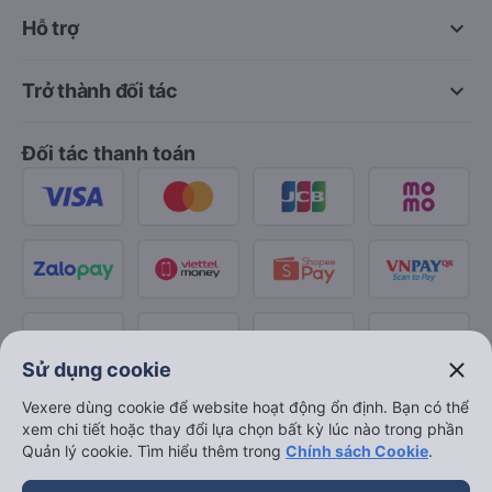
keyboard_arrow_down
Hỗ trợ
keyboard_arrow_down
Trở thành đối tác
Đối tác thanh toán
close
Sử dụng cookie
Vexere dùng cookie để website hoạt động ổn định. Bạn có thể
xem chi tiết hoặc thay đổi lựa chọn bất kỳ lúc nào trong phần
Quản lý cookie. Tìm hiểu thêm trong
Chính sách Cookie
.