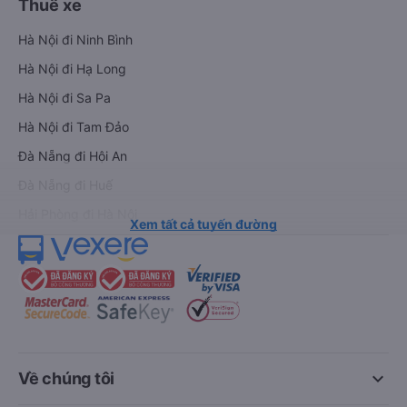
Thuê xe
Hà Nội đi Ninh Bình
Hà Nội đi Hạ Long
Hà Nội đi Sa Pa
Hà Nội đi Tam Đảo
Đà Nẵng đi Hội An
Đà Nẵng đi Huế
Hải Phòng đi Hà Nội
Xem tất cả tuyến đường
keyboard_arrow_down
Về chúng tôi