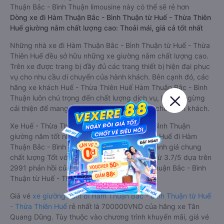
Thuận Bắc - Bình Thuận limousine này có thể sẽ rẻ hơn
Dòng xe đi Hàm Thuận Bắc - Bình Thuận từ Huế - Thừa Thiên
Huế giường nằm chất lượng cao: Thoải mái, giá cả tốt nhất
Những nhà xe đi Hàm Thuận Bắc - Bình Thuận từ Huế - Thừa
Thiên Huế đều sở hữu những xe giường nằm chất lượng cao.
Trên xe được trang bị đầy đủ các trang thiết bị hiện đại phục
vụ cho nhu cầu di chuyển của hành khách. Bên cạnh đó, các
hãng xe khách Huế - Thừa Thiên Huế Hàm Thuận Bắc - Bình
Thuận luôn chú trọng đến chất lượng dịch vụ, không ngừng
cải thiện để mang đến trải nghiệm hoàn hảo cho hành khách.
Xe Huế - Thừa Thiên Huế Hàm Thuận Bắc - Bình Thuận
giường nằm tốt nhất: Xe từ Huế - Thừa Thiên Huế đi Hàm
Thuận Bắc - Bình Thuận giường nằm được đánh giá chung
chất lượng Tốt với điểm đánh giá trung bình từ 3.7/5 dựa trên
2991 phản hồi của hành khách Xe về Hàm Thuận Bắc - Bình
Thuận từ Huế - Thừa Thiên Huế.
Giá vé
xe giường nằm đi Hàm Thuận Bắc - Bình Thuận từ Huế
- Thừa Thiên Huế
rẻ nhất là 700000VND của hãng xe Tân
Quang Dũng. Tùy thuộc vào chương trình khuyến mãi, giá vé