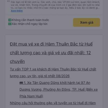
Các bạn nữ lễ tân xinh iu. Các anh, chú, bác VP ĐH vui tính, quan tâm khách,
vui vẻ, nhiệt tình. Trong chuyến đi của mình có 2 gia đình bác lớn tuổi nc khá
to, có bạn nv nhắc nhở thì 2 bác mắng lại bạn ấy. Nếu 2 bác ấy có đánh giá
xấu thì mình ngược lại nha. Bạn ấy nhắc nhở rất đúng. 2 bác nói rất to. To
Xem thêm
đến lỗi mình ngủ còn mơ được câu chuyện các bác nói với nhau xuất hiện
trong giấc mơ của mình luôn. Nên nếu bạn ấy bị phản ánh thì đừng trừ lương
bạn ấy nha. Nếu bạn ấy bị trừ thì bảo bạn ấy liên hệ sđt của mình, mình hỗ
Không cần thanh toán trước
Xem giá
trợ ạ. Số mình đuôi 666, chuyến ĐH-NT ngày 16/1. À các bạn nữ lễ tân xinh
Xác nhận chỗ ngay lập tức
iu còn đổi cho mình phòng đơn sang đôi xong còn note là (một mình) yêu
luôn. Nhưng phòng đôi mà nằm một thì mỗi lần xe rẽ 1 cái là ✈️ Ít đi xe khách
nhưng đủ để đánh giá 10/10.
Đặt mua vé xe đi Hàm Thuận Bắc từ Huế
chất lượng cao và giá vé ưu đãi nhất: 12
chuyến
Tư vấn TOP 1 xe khách đi Hàm Thuận Bắc từ Huế chất
lượng cao, uy tín, giá rẻ nhất 08/2026
🚌 1. Xe Tân Quang Dũng khởi hành tại 97 An
Dương Vương, Phường An Đông, TP. Huế (Bến xe
Phía Nam Huế)
Những câu hỏi thường gặp về tuyến xe từ Huế đi Hàm