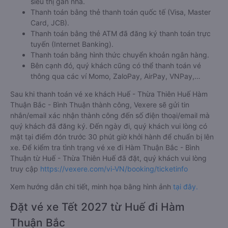
siêu thị gần nhà.
Thanh toán bằng thẻ thanh toán quốc tế (Visa, Master
Card, JCB).
Thanh toán bằng thẻ ATM đã đăng ký thanh toán trực
tuyến (Internet Banking).
Thanh toán bằng hình thức chuyển khoản ngân hàng.
Bên cạnh đó, quý khách cũng có thể thanh toán vé
thông qua các ví Momo, ZaloPay, AirPay, VNPay,…
Sau khi thanh toán vé xe khách Huế - Thừa Thiên Huế Hàm
Thuận Bắc - Bình Thuận thành công, Vexere sẽ gửi tin
nhắn/email xác nhận thành công đến số điện thoại/email mà
quý khách đã đăng ký. Đến ngày đi, quý khách vui lòng có
mặt tại điểm đón trước 30 phút giờ khởi hành để chuẩn bị lên
xe. Để kiểm tra tình trạng vé xe đi Hàm Thuận Bắc - Bình
Thuận từ Huế - Thừa Thiên Huế đã đặt, quý khách vui lòng
truy cập
https://vexere.com/vi-VN/booking/ticketinfo
Xem hướng dẫn chi tiết, minh họa bằng hình ảnh
tại đây.
Đặt vé xe Tết 2027 từ Huế đi Hàm
Thuận Bắc