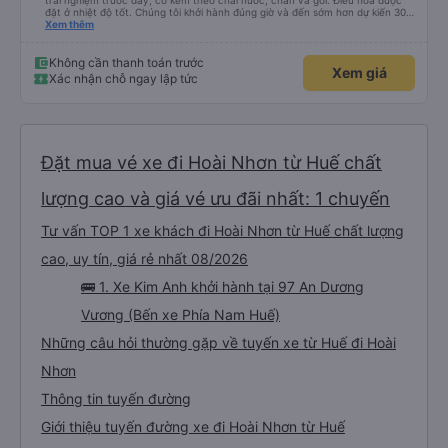
trải nghiệm trước đây, có kèm theo chai nước, chăn và gối. Điều hòa được
đặt ở nhiệt độ tốt. Chúng tôi khởi hành đúng giờ và đến sớm hơn dự kiến 30
phút. Tài xế rất tuyệt so với những tài xế khác ở Việt Nam! Không quá nhiều
Xem thêm
tiếng còi xe, không có nhạc lớn hoặc tiếng ồn khác và cảm giác lái xe an
toàn nên rất dễ ngủ. Tôi rất vui vì đã đặt qua Vexere và có vị trí xe buýt trên
GPS và biển số xe vì tôi phải tìm kiếm xung quanh bến xe để tìm thấy nó, đây
Không cần thanh toán trước
Xem giá
là vấn đề của bến xe Đà Lạt (không phải tất cả các xe buýt đều có bảng
Xác nhận chỗ ngay lập tức
thông tin), chứ không phải của công ty.
Đặt mua vé xe đi Hoài Nhơn từ Huế chất
lượng cao và giá vé ưu đãi nhất: 1 chuyến
Tư vấn TOP 1 xe khách đi Hoài Nhơn từ Huế chất lượng
cao, uy tín, giá rẻ nhất 08/2026
🚌 1. Xe Kim Anh khởi hành tại 97 An Dương
Vương (Bến xe Phía Nam Huế)
Những câu hỏi thường gặp về tuyến xe từ Huế đi Hoài
Nhơn
Thông tin tuyến đường
Giới thiệu tuyến đường xe đi Hoài Nhơn từ Huế