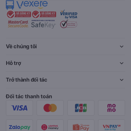
keyboard_arrow_down
Về chúng tôi
keyboard_arrow_down
Hỗ trợ
keyboard_arrow_down
Trở thành đối tác
Đối tác thanh toán