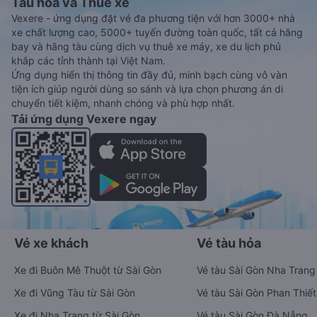
Tàu hoả và Thuê xe
Vexere - ứng dụng đặt vé đa phương tiện với hơn 3000+ nhà
xe chất lượng cao, 5000+ tuyến đường toàn quốc, tất cả hãng
bay và hãng tàu cùng dịch vụ thuê xe máy, xe du lịch phủ
khắp các tỉnh thành tại Việt Nam.
Ứng dụng hiển thị thông tin đầy đủ, minh bạch cùng vô vàn
tiện ích giúp người dùng so sánh và lựa chọn phương án di
chuyển tiết kiệm, nhanh chóng và phù hợp nhất.
Tải ứng dụng Vexere ngay
Vé xe khách
Vé tàu hỏa
Xe đi Buôn Mê Thuột từ Sài Gòn
Vé tàu Sài Gòn Nha Trang
Xe đi Vũng Tàu từ Sài Gòn
Vé tàu Sài Gòn Phan Thiết
Xe đi Nha Trang từ Sài Gòn
Vé tàu Sài Gòn Đà Nẵng