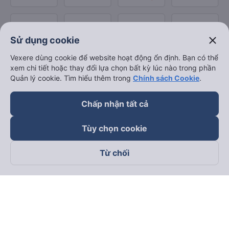
close
Sử dụng cookie
Vexere dùng cookie để website hoạt động ổn định. Bạn có thể
xem chi tiết hoặc thay đổi lựa chọn bất kỳ lúc nào trong phần
Quản lý cookie. Tìm hiểu thêm trong
Chính sách Cookie
.
Chấp nhận tất cả
Tùy chọn cookie
Từ chối
Theo dõi chúng tôi trên
Facebook
Tiktok
Youtube
Công ty TNHH Thương Mại Dịch Vụ Vexere