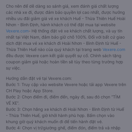
Cho nên để dễ dàng so sánh giá, xem đánh giá chất lượng
các nhà xe đi, được đảm bảo quyền lợi cao nhất, được hưởng
nhiều ưu đãi giảm giá vé xe khách Huế - Thừa Thiên Huế Hoài
Nhơn - Bình Định, hành khách có thể đặt mua tại website
Vexere.com
- Hệ thống đặt vé xe khách chất lượng, và uy tín
nhất tại Việt Nam, đảm bảo giữ chỗ 100%. Đối với bất cứ giao
dịch đặt mua vé xe khách đi Hoài Nhơn - Bình Định từ Huế -
Thừa Thiên Huế nào của quý khách tại trang web
Vexere.com
đều được Vexere cam kết giải quyết sự cố. Chính sách tặng
coupon giảm giá hoặc hoàn tiền sẽ tùy theo từng trường hợp
sự việc.
Hướng dẫn đặt vé tại Vexere.com:
Bước 1: Truy cập vào website Vexere hoặc tải app Vexere trên
CH Play hoặc App Store.
Bước 2: Chọn điểm đi, điểm đến, ngày đi, sau đó chọn “TÌM
VÉ XE”.
Bước 3: Chọn hãng xe khách đi Hoài Nhơn - Bình Định từ Huế
- Thừa Thiên Huế, giờ khởi hành phù hợp. Bấm chọn vào
khung giờ quý khách muốn đi để tiến hành đặt vé.
Bước 4: Chọn vị trí/giường ghế, điểm đón, điểm trả và nhập