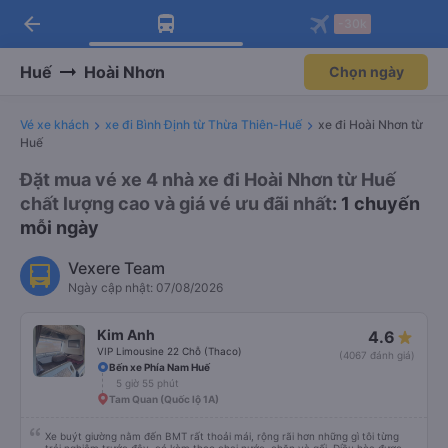
arrow_back
Tải app Vexere ngay!
Tải app Vexere
-30k
Mở app
Mở app
Nhận ưu đãi thành viên độc
-30k/ghế khi đặt vé máy bay qua
quyền
app
Huế
Hoài Nhơn
Chọn ngày
Vé xe khách
xe đi Bình Định từ Thừa Thiên-Huế
xe đi Hoài Nhơn từ
Huế
Đặt mua vé xe 4 nhà xe đi Hoài Nhơn từ Huế
chất lượng cao và giá vé ưu đãi nhất
: 1 chuyến
mỗi ngày
Vexere Team
Ngày cập nhật: 07/08/2026
Kim Anh
4.6
VIP Limousine 22 Chỗ (Thaco)
(4067 đánh giá)
Bến xe Phía Nam Huế
5 giờ 55 phút
Tam Quan (Quốc lộ 1A)
Xe buýt giường nằm đến BMT rất thoải mái, rộng rãi hơn những gì tôi từng