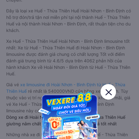
Đây là loại xe Huế - Thừa Thiên Huế Hoài Nhơn - Bình Định có
hỗ trợ đón/trả tận nơi miễn phí tại nội thành Huế - Thừa Thiên
Huế và nội thành Hoài Nhơn - Bình Định, rất thuận tiện cho du
khách.
Xe Huế - Thừa Thiên Huế Hoài Nhơn - Bình Định limousine tốt
nhất: Xe từ Huế - Thừa Thiên Huế đi Hoài Nhơn - Bình Định
limousine được đánh giá chung có chất lượng Tốt với điểm
đánh giá trung bình từ 4.6/5 dựa trên 4062 phản hồi của
hành khách Xe về Hoài Nhơn - Bình Định từ Huế - Thừa Thiên
Huế.
Giá vé
xe limousine đi Hoài Nhơn - Bình Định từ Huế - Thừa
Thiên Huế
rẻ nhất là 540000VND của hãng xe Kim Anh. Tùy
thuộc vào vị trí ngồi của bạn và chương trình khuyến mãi, giá
vé Xe Huế - Thừa Thiên Huế đi Hoài Nhơn - Bình Định
limousine này có thể sẽ rẻ hơn
Dòng xe đi Hoài Nhơn - Bình Định từ Huế - Thừa Thiên Huế
giường nằm chất lượng cao: Thoải mái, giá cả tốt nhất
Những nhà xe đi Hoài Nhơn - Bình Định từ Huế - Thừa Thiên