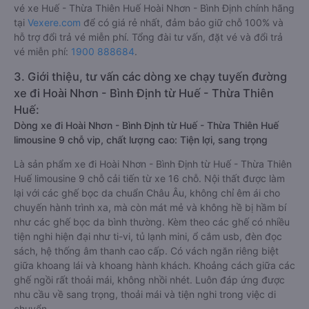
vé xe Huế - Thừa Thiên Huế Hoài Nhơn - Bình Định chính hãng
tại
Vexere.com
để có giá rẻ nhất, đảm bảo giữ chỗ 100% và
hỗ trợ đổi trả vé miễn phí. Tổng đài tư vấn, đặt vé và đổi trả
vé miễn phí:
1900 888684
.
3. Giới thiệu, tư vấn các dòng xe chạy tuyến đường
xe đi Hoài Nhơn - Bình Định từ Huế - Thừa Thiên
Huế:
Dòng xe đi Hoài Nhơn - Bình Định từ Huế - Thừa Thiên Huế
limousine 9 chỗ vip, chất lượng cao: Tiện lợi, sang trọng
Là sản phẩm xe đi Hoài Nhơn - Bình Định từ Huế - Thừa Thiên
Huế limousine 9 chỗ cải tiến từ xe 16 chỗ. Nội thất được làm
lại với các ghế bọc da chuẩn Châu Âu, không chỉ êm ái cho
chuyến hành trình xa, mà còn mát mẻ và không hề bị hầm bí
như các ghế bọc da bình thường. Kèm theo các ghế có nhiều
tiện nghi hiện đại như ti-vi, tủ lạnh mini, ổ cắm usb, đèn đọc
sách, hệ thống âm thanh cao cấp. Có vách ngăn riêng biệt
giữa khoang lái và khoang hành khách. Khoảng cách giữa các
ghế ngồi rất thoải mái, không nhồi nhét. Luôn đáp ứng được
nhu cầu về sang trọng, thoải mái và tiện nghi trong việc di
chuyển.