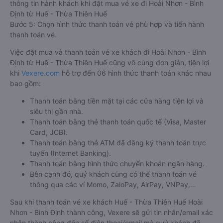
thông tin hành khách khi đặt mua vé xe đi Hoài Nhơn - Bình
Định từ Huế - Thừa Thiên Huế
Bước 5: Chọn hình thức thanh toán vé phù hợp và tiến hành
thanh toán vé.
Việc đặt mua và thanh toán vé xe khách đi Hoài Nhơn - Bình
Định từ Huế - Thừa Thiên Huế cũng vô cùng đơn giản, tiện lợi
khi
Vexere.com
hỗ trợ đến 06 hình thức thanh toán khác nhau
bao gồm:
Thanh toán bằng tiền mặt tại các cửa hàng tiện lợi và
siêu thị gần nhà.
Thanh toán bằng thẻ thanh toán quốc tế (Visa, Master
Card, JCB).
Thanh toán bằng thẻ ATM đã đăng ký thanh toán trực
tuyến (Internet Banking).
Thanh toán bằng hình thức chuyển khoản ngân hàng.
Bên cạnh đó, quý khách cũng có thể thanh toán vé
thông qua các ví Momo, ZaloPay, AirPay, VNPay,…
Sau khi thanh toán vé xe khách Huế - Thừa Thiên Huế Hoài
Nhơn - Bình Định thành công, Vexere sẽ gửi tin nhắn/email xác
nhận thành công đến số điện thoại/email mà quý khách đã