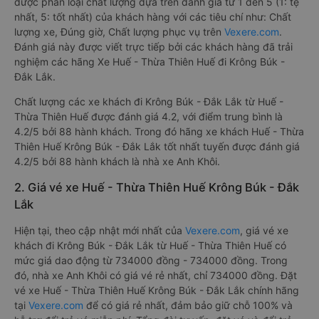
được phân loại chất lượng dựa trên đánh giá từ 1 đến 5 (1: tệ
nhất, 5: tốt nhất) của khách hàng với các tiêu chí như: Chất
lượng xe, Đúng giờ, Chất lượng phục vụ trên
Vexere.com
.
Đánh giá này được viết trực tiếp bởi các khách hàng đã trải
nghiệm các hãng Xe Huế - Thừa Thiên Huế đi Krông Búk -
Đắk Lắk.
Chất lượng các xe khách đi Krông Búk - Đắk Lắk từ Huế -
Thừa Thiên Huế được đánh giá 4.2, với điểm trung bình là
4.2/5 bởi 88 hành khách. Trong đó hãng xe khách Huế - Thừa
Thiên Huế Krông Búk - Đắk Lắk tốt nhất tuyến được đánh giá
4.2/5 bởi 88 hành khách là nhà xe Anh Khôi.
2. Giá vé xe Huế - Thừa Thiên Huế Krông Búk - Đắk
Lắk
Hiện tại, theo cập nhật mới nhất của
Vexere.com
, giá vé xe
khách đi Krông Búk - Đắk Lắk từ Huế - Thừa Thiên Huế có
mức giá dao động từ 734000 đồng - 734000 đồng. Trong
đó, nhà xe Anh Khôi có giá vé rẻ nhất, chỉ 734000 đồng. Đặt
vé xe Huế - Thừa Thiên Huế Krông Búk - Đắk Lắk chính hãng
tại
Vexere.com
để có giá rẻ nhất, đảm bảo giữ chỗ 100% và