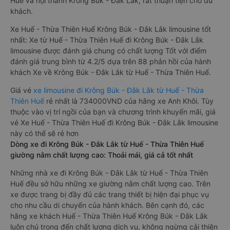
Huế và nội thành Krông Búk - Đắk Lắk, rất thuận tiện cho du
khách.
Xe Huế - Thừa Thiên Huế Krông Búk - Đắk Lắk limousine tốt
nhất: Xe từ Huế - Thừa Thiên Huế đi Krông Búk - Đắk Lắk
limousine được đánh giá chung có chất lượng Tốt với điểm
đánh giá trung bình từ 4.2/5 dựa trên 88 phản hồi của hành
khách Xe về Krông Búk - Đắk Lắk từ Huế - Thừa Thiên Huế.
Giá vé
xe limousine đi Krông Búk - Đắk Lắk từ Huế - Thừa
Thiên Huế
rẻ nhất là 734000VND của hãng xe Anh Khôi. Tùy
thuộc vào vị trí ngồi của bạn và chương trình khuyến mãi, giá
vé Xe Huế - Thừa Thiên Huế đi Krông Búk - Đắk Lắk limousine
này có thể sẽ rẻ hơn
Dòng xe đi Krông Búk - Đắk Lắk từ Huế - Thừa Thiên Huế
giường nằm chất lượng cao: Thoải mái, giá cả tốt nhất
Những nhà xe đi Krông Búk - Đắk Lắk từ Huế - Thừa Thiên
Huế đều sở hữu những xe giường nằm chất lượng cao. Trên
xe được trang bị đầy đủ các trang thiết bị hiện đại phục vụ
cho nhu cầu di chuyển của hành khách. Bên cạnh đó, các
hãng xe khách Huế - Thừa Thiên Huế Krông Búk - Đắk Lắk
luôn chú trọng đến chất lượng dịch vụ, không ngừng cải thiện