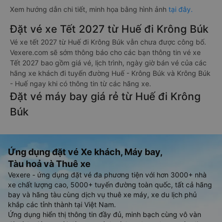
Xem hướng dẫn chi tiết, minh họa bằng hình ảnh
tại đây.
Đặt vé xe Tết 2027 từ Huế đi Krông Búk
Vé xe tết 2027 từ Huế đi Krông Búk vẫn chưa được công bố.
Vexere.com sẽ sớm thông báo cho các bạn thông tin vé xe
Tết 2027 bao gồm giá vé, lịch trình, ngày giờ bán vé của các
hãng xe khách đi tuyến đường Huế - Krông Búk và Krông Búk
- Huế ngay khi có thông tin từ các hãng xe.
Đặt vé máy bay giá rẻ từ Huế đi Krông
Búk
Ứng dụng đặt vé Xe khách, Máy bay,
Tàu hoả và Thuê xe
Vexere - ứng dụng đặt vé đa phương tiện với hơn 3000+ nhà
xe chất lượng cao, 5000+ tuyến đường toàn quốc, tất cả hãng
bay và hãng tàu cùng dịch vụ thuê xe máy, xe du lịch phủ
khắp các tỉnh thành tại Việt Nam.
Ứng dụng hiển thị thông tin đầy đủ, minh bạch cùng vô vàn