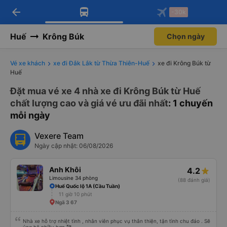
arrow_back
Tải app Vexere ngay!
Tải app Vexere
-30k
Mở app
Mở app
Nhận ưu đãi thành viên độc
-30k/ghế khi đặt vé máy bay qua
quyền
app
Huế
Krông Búk
Chọn ngày
Vé xe khách
xe đi Đắk Lắk từ Thừa Thiên-Huế
xe đi Krông Búk từ
Huế
Đặt mua vé xe 4 nhà xe đi Krông Búk từ Huế
chất lượng cao và giá vé ưu đãi nhất
: 1 chuyến
mỗi ngày
Vexere Team
Ngày cập nhật: 06/08/2026
Anh Khôi
4.2
Limousine 34 phòng
(88 đánh giá)
Huế Quốc lộ 1A (Cầu Tuần)
11 giờ 10 phút
Ngã 3 67
Nhà xe hỗ trợ nhiệt tình , nhân viên phục vụ thân thiện, tận tình chu đáo . Sẽ