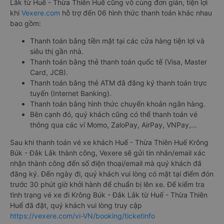
Lắk từ Huế - Thừa Thiên Huế cũng vô cùng đơn giản, tiện lợi
khi
Vexere.com
hỗ trợ đến 06 hình thức thanh toán khác nhau
bao gồm:
Thanh toán bằng tiền mặt tại các cửa hàng tiện lợi và
siêu thị gần nhà.
Thanh toán bằng thẻ thanh toán quốc tế (Visa, Master
Card, JCB).
Thanh toán bằng thẻ ATM đã đăng ký thanh toán trực
tuyến (Internet Banking).
Thanh toán bằng hình thức chuyển khoản ngân hàng.
Bên cạnh đó, quý khách cũng có thể thanh toán vé
thông qua các ví Momo, ZaloPay, AirPay, VNPay,…
Sau khi thanh toán vé xe khách Huế - Thừa Thiên Huế Krông
Búk - Đắk Lắk thành công, Vexere sẽ gửi tin nhắn/email xác
nhận thành công đến số điện thoại/email mà quý khách đã
đăng ký. Đến ngày đi, quý khách vui lòng có mặt tại điểm đón
trước 30 phút giờ khởi hành để chuẩn bị lên xe. Để kiểm tra
tình trạng vé xe đi Krông Búk - Đắk Lắk từ Huế - Thừa Thiên
Huế đã đặt, quý khách vui lòng truy cập
https://vexere.com/vi-VN/booking/ticketinfo