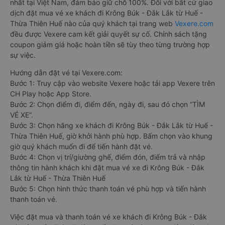
nhất tại Việt Nam, đảm bảo giữ chỗ 100%. Đối với bất cứ giao
dịch đặt mua vé xe khách đi Krông Búk - Đắk Lắk từ Huế -
Thừa Thiên Huế nào của quý khách tại trang web
Vexere.com
đều được Vexere cam kết giải quyết sự cố. Chính sách tặng
coupon giảm giá hoặc hoàn tiền sẽ tùy theo từng trường hợp
sự việc.
Hướng dẫn đặt vé tại Vexere.com:
Bước 1: Truy cập vào website Vexere hoặc tải app Vexere trên
CH Play hoặc App Store.
Bước 2: Chọn điểm đi, điểm đến, ngày đi, sau đó chọn “TÌM
VÉ XE”.
Bước 3: Chọn hãng xe khách đi Krông Búk - Đắk Lắk từ Huế -
Thừa Thiên Huế, giờ khởi hành phù hợp. Bấm chọn vào khung
giờ quý khách muốn đi để tiến hành đặt vé.
Bước 4: Chọn vị trí/giường ghế, điểm đón, điểm trả và nhập
thông tin hành khách khi đặt mua vé xe đi Krông Búk - Đắk
Lắk từ Huế - Thừa Thiên Huế
Bước 5: Chọn hình thức thanh toán vé phù hợp và tiến hành
thanh toán vé.
Việc đặt mua và thanh toán vé xe khách đi Krông Búk - Đắk