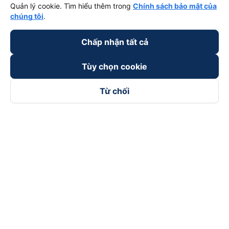
Quản lý cookie. Tìm hiểu thêm trong
Chính sách bảo mật của
chúng tôi
.
Chấp nhận tất cả
Tùy chọn cookie
Từ chối
Theo dõi chúng tôi trên
Facebook
Tiktok
Youtube
Công ty TNHH Thương Mại Dịch Vụ Vexere
Địa chỉ đăng ký kinh doanh: 8C Chữ Đồng Tử, Phường Tân
Sơn Nhất, TP. Hồ Chí Minh, Việt Nam
Địa chỉ
:
Lầu 2, toà nhà H3 Circo Hoàng Diệu, 384 Hoàng Diệu,
Phường Khánh Hội, TP Hồ Chí Minh, Việt Nam
Tầng 3, toà nhà 101 Láng Hạ, 101 Láng Hạ, Phường Láng, TP.
Hà Nội, Việt Nam