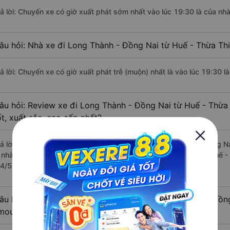
rả lời: Chuyến xe có giờ xuất phát sớm nhất vào lúc 19:30 là của n
âu hỏi: Nhà xe đi Long Thành - Đồng Nai từ Huế - Thừa Thi
rả lời: Chuyến xe có giờ xuất phát trễ (muộn) nhất là vào lúc 19:30 
âu hỏi: Review xe đi Long Thành - Đồng Nai từ Huế - Thừa
ốt, xuất sắc, cao cấp nhất?
rả lời: Những hãng xe đi Huế - Thừa Thiên Huế Long Thành - Đồng Nai
à nhà xe Xuân Quỳnh (Hải Dương) đi Long Thành - Đồng Nai từ Huế - 
.4/5 dựa trên 11 đánh giá của khách hàng).
âu hỏi: Có loại xe Huế - Thừa Thiên Huế Long Thành - Đồn
imousine phòng đôi không?