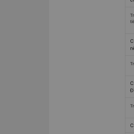
T
ti
C
n
T
C
Đ
T
C