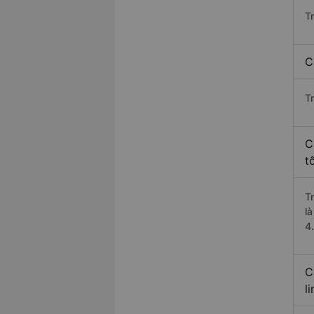
T
C
T
C
t
T
l
4
C
l