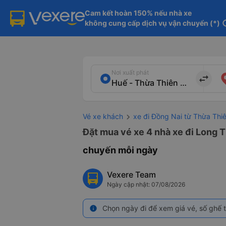
Cam kết hoàn 150% nếu nhà xe

không cung cấp dịch vụ vận chuyển (*)
in
Nơi xuất phát
import_export
Vé xe khách
xe đi Đồng Nai từ Thừa Thi
Đặt mua vé xe 4 nhà xe đi Long T
chuyến mỗi ngày
Vexere Team
Ngày cập nhật: 07/08/2026
Chọn ngày đi để xem giá vé, số ghế t
info