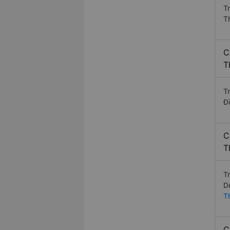
T
T
C
T
T
Đ
C
T
T
D
T
C