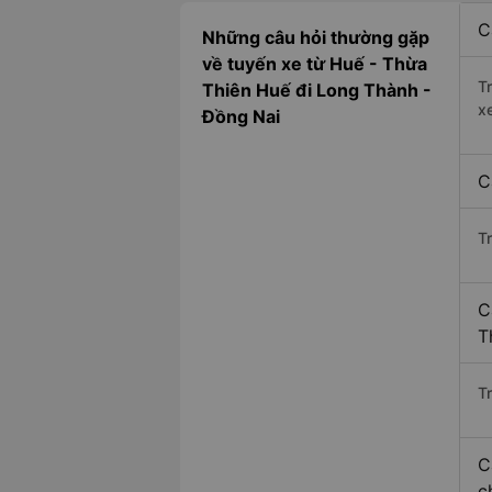
C
Những câu hỏi thường gặp
về tuyến xe từ Huế - Thừa
T
Thiên Huế đi Long Thành -
x
Đồng Nai
C
T
C
T
Tr
C
c