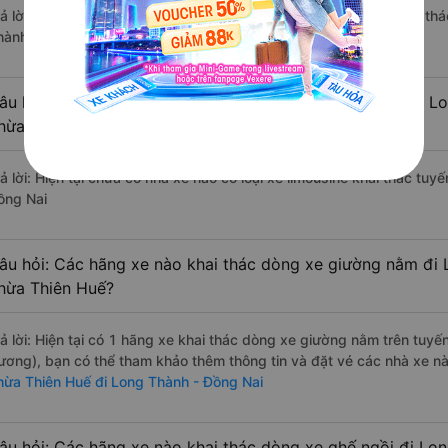
rả lời: Hiện tại chưa có nhà xe nào có loại xe giường nằm đôi khai t
hành - Đồng Nai.
âu hỏi: Các hãng xe nào khai thác dòng xe Limousine đi L
hừa Thiên Huế?
rả lời: Hiện tại chưa có nhà xe nào có loại xe limousine khai thác tu
ồng Nai
âu hỏi: Các hãng xe nào khai thác dòng xe giường nằm đi 
hừa Thiên Huế?
rả lời: Hiện tại có 1 hãng xe khai thác dòng xe giường nằm trên tuy
ương), bạn có thể tham khảo thêm thông tin và đặt vé các nhà xe này
hừa Thiên Huế đi Long Thành - Đồng Nai
âu hỏi: Các hãng xe nào khai thác dòng xe ghế ngồi đi Lo