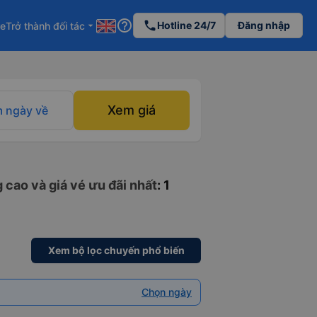
help_outline
phone
Hotline 24/7
Đăng nhập
re
Trở thành đối tác
arrow_drop_down
Xem giá
 ngày về
 cao và giá vé ưu đãi nhất
: 1
Xem bộ lọc chuyến phổ biến
Chọn ngày