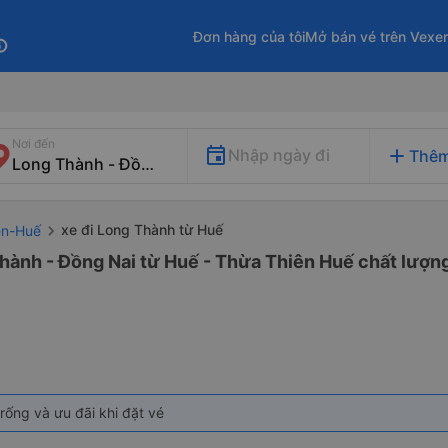
Đơn hàng của tôi
Mở bán vé trên Vexe
fo
Nơi đến
add
Nhập ngày đi
Thêm
xe đi Long Thành từ Huế
ên-Huế
hành - Đồng Nai từ Huế - Thừa Thiên Huế chất lượng
rống và ưu đãi khi đặt vé