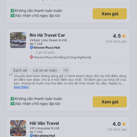
Không cần thanh toán trước
Xem giá
Xác nhận chỗ ngay lập tức
Rin Hà Travel Car
4.5
Vinfast Limo Green 6 chỗ
(244 đánh giá)
Xe 7 chỗ
Vincom Plaza Huế
2 giờ 30 phút
Vincom Plaza Đà Nẵng (Cổng Highland)
Sạch sẽ
Lái xe an toàn
+5
Chuyến khởi hành không đúng giờ vì hành khách được đón tại mỗi điểm dừng
khi điểm hẹn được cho là ở một điểm duy nhất. Tôi đánh giá cao lòng tốt của
bạn, nhưng tôi muốn mọi thứ diễn ra như đã thỏa thuận lúc đầu. Ngoài ra,
mọi thứ đều ổn. Chiếc xe thoải mái và tài xế lái xe rất tốt. Cảm ơn bạn rất
Xem thêm
nhiều.
Không cần thanh toán trước
Xem giá
Xác nhận chỗ ngay lập tức
Hải Vân Travel
4.0
VIP Limousine 9 chỗ
(53 đánh giá)
Xe 7 chỗ
Văn phòng Huế