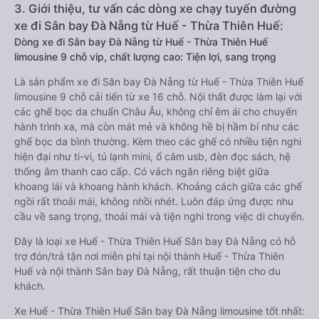
3. Giới thiệu, tư vấn các dòng xe chạy tuyến đường
xe đi Sân bay Đà Nẵng từ Huế - Thừa Thiên Huế:
Dòng xe đi Sân bay Đà Nẵng từ Huế - Thừa Thiên Huế
limousine 9 chỗ vip, chất lượng cao: Tiện lợi, sang trọng
Là sản phẩm xe đi Sân bay Đà Nẵng từ Huế - Thừa Thiên Huế
limousine 9 chỗ cải tiến từ xe 16 chỗ. Nội thất được làm lại với
các ghế bọc da chuẩn Châu Âu, không chỉ êm ái cho chuyến
hành trình xa, mà còn mát mẻ và không hề bị hầm bí như các
ghế bọc da bình thường. Kèm theo các ghế có nhiều tiện nghi
hiện đại như ti-vi, tủ lạnh mini, ổ cắm usb, đèn đọc sách, hệ
thống âm thanh cao cấp. Có vách ngăn riêng biệt giữa
khoang lái và khoang hành khách. Khoảng cách giữa các ghế
ngồi rất thoải mái, không nhồi nhét. Luôn đáp ứng được nhu
cầu về sang trọng, thoải mái và tiện nghi trong việc di chuyển.
Đây là loại xe Huế - Thừa Thiên Huế Sân bay Đà Nẵng có hỗ
trợ đón/trả tận nơi miễn phí tại nội thành Huế - Thừa Thiên
Huế và nội thành Sân bay Đà Nẵng, rất thuận tiện cho du
khách.
Xe Huế - Thừa Thiên Huế Sân bay Đà Nẵng limousine tốt nhất: