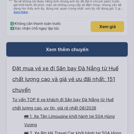
Tài xế không nói được tiếng Anh nhưng anh ấy đã đợi ở vincom platz trước
giờ khởi hành 30 phút. mặc dù không cung cấp số điện thoại, nhưng vẫn dễ
dàng tìm thấy anh ấy, đúng nơi. quan trọng nhất: anh ấy rất đúng giờ. 2 giờ
15 phút đến khách sạn của chúng tôi ở Đà Nẵng. tôi muốn boa tiền cho anh
Xem thêm
ấy nhưng ví của tôi lại ở trong hành lý, vì vậy tôi sẽ nói chúc mừng năm mới
ở đây, hy vọng anh ấy có thể nhìn thấy. Anh ấy là một tài xế rất giỏi!
Không cần thanh toán trước
Xem giá
Xác nhận chỗ ngay lập tức
Xem thêm chuyến
Đặt mua vé xe đi Sân bay Đà Nẵng từ Huế
chất lượng cao và giá vé ưu đãi nhất: 151
chuyến
Tư vấn TOP 6 xe khách đi Sân bay Đà Nẵng từ Huế
chất lượng cao, uy tín, giá rẻ nhất 08/2026
🚌 1. Xe Tân Limousine khởi hành tại 50A Hùng
Vương
🚌 2. Xe Rin Hà Travel Car khởi hành tại 50A Hùng