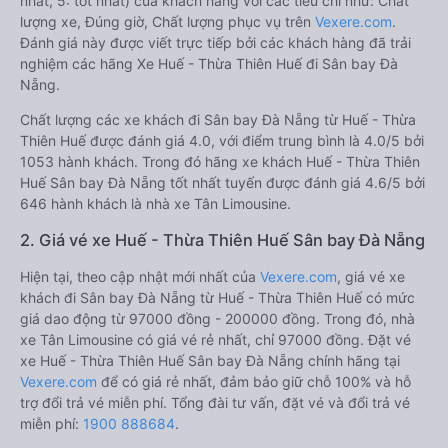
nhất, 5: tốt nhất) của khách hàng với các tiêu chí như: Chất
lượng xe, Đúng giờ, Chất lượng phục vụ trên
Vexere.com
.
Đánh giá này được viết trực tiếp bởi các khách hàng đã trải
nghiệm các hãng Xe Huế - Thừa Thiên Huế đi Sân bay Đà
Nẵng.
Chất lượng các xe khách đi Sân bay Đà Nẵng từ Huế - Thừa
Thiên Huế được đánh giá 4.0, với điểm trung bình là 4.0/5 bởi
1053 hành khách. Trong đó hãng xe khách Huế - Thừa Thiên
Huế Sân bay Đà Nẵng tốt nhất tuyến được đánh giá 4.6/5 bởi
646 hành khách là nhà xe Tân Limousine.
2. Giá vé xe Huế - Thừa Thiên Huế Sân bay Đà Nẵng
Hiện tại, theo cập nhật mới nhất của
Vexere.com
, giá vé xe
khách đi Sân bay Đà Nẵng từ Huế - Thừa Thiên Huế có mức
giá dao động từ 97000 đồng - 200000 đồng. Trong đó, nhà
xe Tân Limousine có giá vé rẻ nhất, chỉ 97000 đồng. Đặt vé
xe Huế - Thừa Thiên Huế Sân bay Đà Nẵng chính hãng tại
Vexere.com
để có giá rẻ nhất, đảm bảo giữ chỗ 100% và hỗ
trợ đổi trả vé miễn phí. Tổng đài tư vấn, đặt vé và đổi trả vé
miễn phí:
1900 888684
.