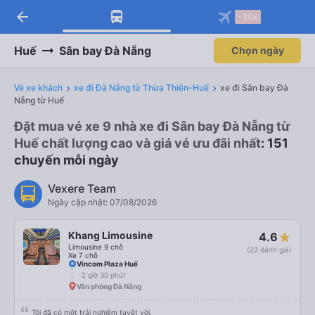
arrow_back
-30k
Huế
Sân bay Đà Nẵng
Chọn ngày
Vé xe khách
xe đi Đà Nẵng từ Thừa Thiên-Huế
xe đi Sân bay Đà
Nẵng từ Huế
Đặt mua vé xe 9 nhà xe đi Sân bay Đà Nẵng từ
Huế chất lượng cao và giá vé ưu đãi nhất
: 151
chuyến mỗi ngày
Vexere Team
Ngày cập nhật: 07/08/2026
Khang Limousine
4.6
Limousine 9 chỗ
(22 đánh giá)
Xe 7 chỗ
Vincom Plaza Huế
2 giờ 30 phút
Văn phòng Đà Nẵng
Tôi đã có một trải nghiệm tuyệt vời.