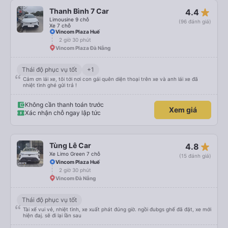
star_rate
Thanh Bình 7 Car
4.4
Limousine 9 chỗ
(96 đánh giá)
Xe 7 chỗ
Vincom Plaza Huế
2 giờ 30 phút
Vincom Plaza Đà Nẵng
Thái độ phục vụ tốt
+1
Cảm ơn lái xe, tôi tới nơi con gái quên diện thoại trên xe và anh lái xe đã
nhiệt tình ghé gửi trả !
Không cần thanh toán trước
Xem giá
Xác nhận chỗ ngay lập tức
star_rate
Tùng Lê Car
4.8
Xe Limo Green 7 chỗ
(15 đánh giá)
Vincom Plaza Huế
2 giờ 30 phút
Vincom Đà Nẵng
Thái độ phục vụ tốt
Tài xế vui vẻ, nhiệt tình, xe xuất phát đúng giờ. ngồi đubgs ghế đã đặt, xe mới
hiện đaj. sẽ đi lại lần sau