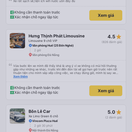
Xe rất sạch sẽ,tiện ích wifi nước uốn đầy đủ
Không cần thanh toán trước
Xem giá
Xác nhận chỗ ngay lập tức
star_rate
Hưng Thịnh Phát Limousine
4.5
Limousine 9 chỗ VIP
(826 đánh giá)
Văn phòng Huế (25 Bến Nghé)
2 giờ
Văn phòng Đà Nẵng
Vừa bước lên xe mình đã thấy khá là ưng ý vì xe không có mùi hôi thường
gặp như những xe khác, trước khi đến đón tài xế gọi hẹn giờ trước nên rất
thuận tiện cho mình sắp xếp công việc, xe chạy đúng giờ, mình bị say xe
nhưng khá là thoải mái trong chuyến xe này, tài xế dễ thương cực, Hưng
Xem thêm
Thịnh Phát sẽ là lựa chọn đầu tiên của mình mỗi khi di chuyển Huế - ĐN -
Huế
Không cần thanh toán trước
Xem giá
Xác nhận chỗ ngay lập tức
star_rate
Bôn Lê Car
5.0
Xe Limo Green 6 chỗ
(2 đánh giá)
Vincom Plaza Huế
2 giờ 30 phút
Nội thành Đà Nẵng