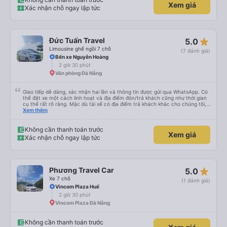
Xem giá
Xác nhận chỗ ngay lập tức
star_rate
Đức Tuấn Travel
5.0
Limousine ghế ngồi 7 chỗ
(7 đánh giá)
Bến xe Nguyễn Hoàng
2 giờ 30 phút
Văn phòng Đà Nẵng
Giao tiếp dễ dàng, xác nhận hai lần và thông tin được gửi qua WhatsApp. Có
thể đặt xe một cách linh hoạt và địa điểm đón/trả khách cũng như thời gian
cụ thể rất rõ ràng. Mặc dù tài xế có địa điểm trả khách khác cho chúng tôi,
nhưng chúng tôi vẫn có thể đến địa điểm mình muốn.
Xem thêm
Không cần thanh toán trước
Xem giá
Xác nhận chỗ ngay lập tức
star_rate
Phương Travel Car
5.0
Xe 7 chỗ
(1 đánh giá)
Vincom Plaza Huế
2 giờ 30 phút
Vincom Plaza Đà Nẵng
Không cần thanh toán trước