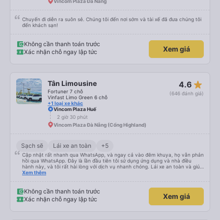
Vincom Plaza Đà Nẵng
Chuyến đi diễn ra suôn sẻ. Chúng tôi đến nơi sớm và tài xế đã đưa chúng tôi
đến khách sạn!
Không cần thanh toán trước
Xem giá
Xác nhận chỗ ngay lập tức
star_rate
Tân Limousine
4.6
Fortuner 7 chỗ
(646 đánh giá)
Vinfast Limo Green 6 chỗ
+1 loại xe khác
Vincom Plaza Huế
2 giờ 30 phút
Vincom Plaza Đà Nẵng (Cổng Highland)
Sạch sẽ
Lái xe an toàn
+5
Cập nhật rất nhanh qua WhatsApp, và ngay cả vào đêm khuya, họ vẫn phản
hồi qua WhatsApp. Đây là lần đầu tiên tôi sử dụng ứng dụng và nhà điều
hành này, và tôi rất hài lòng với dịch vụ nhanh chóng. Lái xe an toàn và giúp
tôi đến khách sạn ở Huế, mặc dù tôi không báo trước khi đặt xe và tài xế đã
Xem thêm
hỏi tôi muốn đi đâu. Tôi rất cảm kích vì họ đã đón tôi tại địa điểm tôi muốn,
không giống như các nhà điều hành khác. Tôi đã quyết định sử dụng dịch vụ
của họ một lần nữa cho chuyến trở về Đà Nẵng.
Không cần thanh toán trước
Xem giá
Xác nhận chỗ ngay lập tức