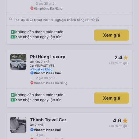
2 giờ 30 phút
Văn phòng Đà Nẵng
Thái độ lái xe tuyệt vời, trải nghiệm khách hàng rất tốt 👍
Không cần thanh toán trước
Xem giá
Xác nhận chỗ ngay lập tức
Phi Hùng Luxury
2.4
Xe KIA 7 chỗ
(13 đánh giá)
Xe VINFAST VF8
+1 loại xe khác
Vincom Plaza Huế
2 giờ 30 phút
Vincom Plaza Đà Nẵng
Không cần thanh toán trước
Xem giá
Xác nhận chỗ ngay lập tức
star_rate
Thành Travel Car
4.6
Xe 7 chỗ
(10 đánh giá)
Vincom Plaza Huế
3 giờ