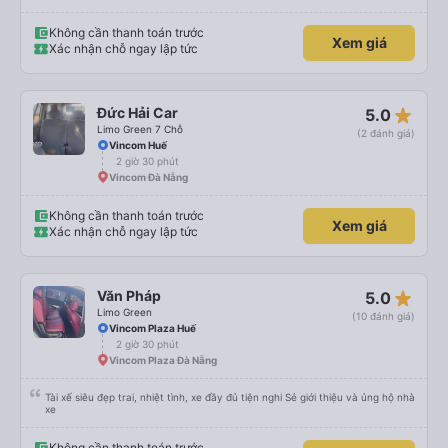
Không cần thanh toán trước
Xem giá
Xác nhận chỗ ngay lập tức
star_rate
Đức Hải Car
5.0
Limo Green 7 Chỗ
(2 đánh giá)
Vincom Huế
2 giờ 30 phút
Vincom Đà Nẵng
Không cần thanh toán trước
Xem giá
Xác nhận chỗ ngay lập tức
star_rate
Văn Pháp
5.0
Limo Green
(10 đánh giá)
Vincom Plaza Huế
2 giờ 30 phút
Vincom Plaza Đà Nẵng
Tài xế siêu đẹp trai, nhiệt tình, xe đầy đủ tiện nghi Sẻ giới thiệu và ủng hộ nhà
xe
Không cần thanh toán trước