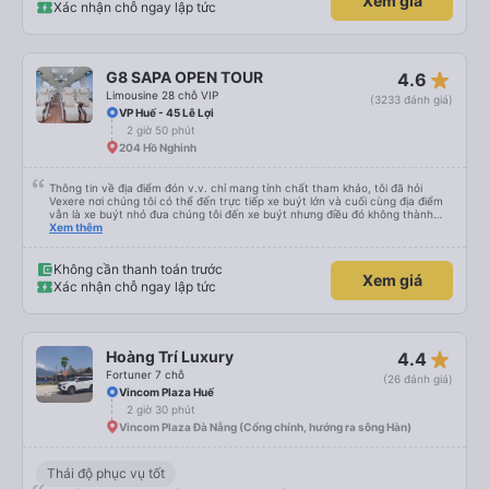
Xem giá
Xác nhận chỗ ngay lập tức
star_rate
G8 SAPA OPEN TOUR
4.6
Limousine 28 chỗ VIP
(3233 đánh giá)
VP Huế - 45 Lê Lợi
2 giờ 50 phút
204 Hồ Nghinh
Thông tin về địa điểm đón v.v. chỉ mang tính chất tham khảo, tôi đã hỏi
Vexere nơi chúng tôi có thể đến trực tiếp xe buýt lớn và cuối cùng địa điểm
vẫn là xe buýt nhỏ đưa chúng tôi đến xe buýt nhưng điều đó không thành
vấn đề. Chúng tôi khởi hành đúng giờ từ Hà Nội nhưng đã nghỉ rất lâu ở sân
Xem thêm
bay để đợi một số hành khách tôi đoán vậy và chỉ đến Sa Pa muộn 30 phút
nên rất tốt. Không có WC trên xe buýt nên hãy cân nhắc nhưng bạn sẽ nghỉ
30 phút hai lần ở khu vực đường cao tốc (3 nghìn đồng để sử dụng phòng
Không cần thanh toán trước
Xem giá
tắm và chúng rất sạch sẽ) và cũng có thể mua rất nhiều đồ ăn nhẹ và thức
Xác nhận chỗ ngay lập tức
ăn khác nhau. Ghế ngồi rất thoải mái! Hãy nhớ rằng đôi khi chất lượng đường
không được tốt nên có thể rất rung lắc. Chúng tôi đã đặt 2 ghế trên cùng ở
phía sau cùng của xe buýt và bạn có thể cảm thấy xe buýt rung rất nhiều,
những ghế dưới ngay trước những ghế này thoải mái hơn nhiều và chúng tôi
có thể sử dụng chúng vì chúng trống. Nhìn chung là một hành trình rất tốt :)
star_rate
Hoàng Trí Luxury
4.4
Fortuner 7 chỗ
(26 đánh giá)
Vincom Plaza Huế
2 giờ 30 phút
Vincom Plaza Đà Nẵng (Cổng chính, hướng ra sông Hàn)
Thái độ phục vụ tốt