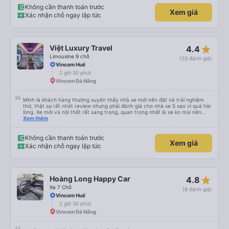
Không cần thanh toán trước
Xem giá
Xác nhận chỗ ngay lập tức
star_rate
Việt Luxury Travel
4.4
Limousine 9 chỗ
(33 đánh giá)
Vincom Huế
2 giờ 30 phút
Vincom Đà Nẵng
Mình là khách hàng thường xuyên thấy nhà xe mới nên đặt vé trải nghiệm
thử, thật sự rất nhát review nhưng phải đánh giá cho nhà xe 5 sao vì quá hài
lòng. Xe mới và nội thất rất sang trọng, quan trọng nhất là xe ko mùi nên
mình đỡ hẳn các triệu chứng say xe. Bác tài chạy rất êm, tốc độ đều, xe có
Xem thêm
ghế massage. Mình rất hài lòng về chuyến đi, nếu có nhu cầu thì đây sẽ là
nhà xe đầu tiên trong lựa chọn của mình.
Không cần thanh toán trước
Xem giá
Xác nhận chỗ ngay lập tức
star_rate
Hoàng Long Happy Car
4.8
Xe 7 Chỗ
(8 đánh giá)
Vincom Huế
2 giờ 30 phút
Vincom Đà Nẵng