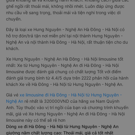
ghế ngồi rất thoải mái, không nhồi nhét. Luôn đáp ứng được
nhu cầu về sang trọng, thoải mái và tiện nghi trong việc di
chuyển.
Đây là loại xe Hưng Nguyên - Nghệ An Hà Đông - Hà Nội có
hỗ trợ đón/trả tận nơi miễn phí tại nội thành Hưng Nguyên -
Nghệ An và nội thành Hà Đông - Hà Nội, rất thuận tiện cho du
khách.
Xe Hưng Nguyên - Nghệ An Hà Đông - Hà Nội limousine tốt
nhất: Xe từ Hưng Nguyên - Nghệ An đi Hà Đông - Hà Nội
limousine được đánh giá chung có chất lượng Tốt với điểm
đánh giá trung bình từ 4.4/5 dựa trên 2222 phản hồi của hành
khách Xe về Hà Đông - Hà Nội từ Hưng Nguyên - Nghệ An.
Giá vé
xe limousine đi Hà Đông - Hà Nội từ Hưng Nguyên -
Nghệ An
rẻ nhất là 320000VND của hãng xe Nam Quỳnh
Anh. Tùy thuộc vào vị trí ngồi của bạn và chương trình khuyến
mãi, giá vé Xe Hưng Nguyên - Nghệ An đi Hà Đông - Hà Nội
limousine này có thể sẽ rẻ hơn
Dòng xe đi Hà Đông - Hà Nội từ Hưng Nguyên - Nghệ An
giường nằm chất lượng cao: Thoải mái, giá cả tốt nhất