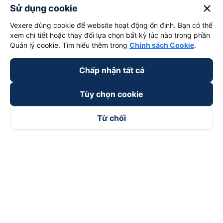
close
Sử dụng cookie
Vexere dùng cookie để website hoạt động ổn định. Bạn có thể
xem chi tiết hoặc thay đổi lựa chọn bất kỳ lúc nào trong phần
Quản lý cookie. Tìm hiểu thêm trong
Chính sách Cookie
.
Chấp nhận tất cả
Tùy chọn cookie
Từ chối
Theo dõi chúng tôi trên
Facebook
Tiktok
Youtube
Công ty TNHH Thương Mại Dịch Vụ Vexere
Địa chỉ đăng ký kinh doanh: 8C Chữ Đồng Tử, Phường Tân
Sơn Nhất, TP. Hồ Chí Minh, Việt Nam
Địa chỉ
:
Lầu 2, toà nhà H3 Circo Hoàng Diệu, 384 Hoàng Diệu,