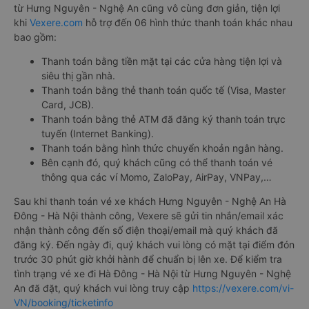
từ Hưng Nguyên - Nghệ An cũng vô cùng đơn giản, tiện lợi
khi
Vexere.com
hỗ trợ đến 06 hình thức thanh toán khác nhau
bao gồm:
Thanh toán bằng tiền mặt tại các cửa hàng tiện lợi và
siêu thị gần nhà.
Thanh toán bằng thẻ thanh toán quốc tế (Visa, Master
Card, JCB).
Thanh toán bằng thẻ ATM đã đăng ký thanh toán trực
tuyến (Internet Banking).
Thanh toán bằng hình thức chuyển khoản ngân hàng.
Bên cạnh đó, quý khách cũng có thể thanh toán vé
thông qua các ví Momo, ZaloPay, AirPay, VNPay,…
Sau khi thanh toán vé xe khách Hưng Nguyên - Nghệ An Hà
Đông - Hà Nội thành công, Vexere sẽ gửi tin nhắn/email xác
nhận thành công đến số điện thoại/email mà quý khách đã
đăng ký. Đến ngày đi, quý khách vui lòng có mặt tại điểm đón
trước 30 phút giờ khởi hành để chuẩn bị lên xe. Để kiểm tra
tình trạng vé xe đi Hà Đông - Hà Nội từ Hưng Nguyên - Nghệ
An đã đặt, quý khách vui lòng truy cập
https://vexere.com/vi-
VN/booking/ticketinfo