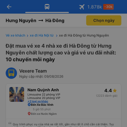
arrow_back
Tải app Vexere ngay!
Tải app Vexere
1.878
k
-30k
Mở app
Mở app
Nhận ưu đãi thành viên độc
-30k/ghế khi đặt vé máy bay qua
quyền
app
Hưng Nguyên
Hà Đông
Chọn ngày
Vé xe khách
xe đi Hà Nội từ
xe đi Hà Đông từ Hưng Nguyên
Đặt mua vé xe 4 nhà xe đi Hà Đông từ Hưng
Nguyên chất lượng cao và giá vé ưu đãi nhất
:
10 chuyến mỗi ngày
Vexere Team
Ngày cập nhật: 09/08/2026
Nam Quỳnh Anh
4.4
Limousine 22 phòng VIP
(2223 đánh giá)
Limousine 20 phòng VIP
+2 loại xe khác
Bến Xe Bắc Vinh
5 giờ 55 phút
Bến xe Nước Ngầm
Quy trình phục vụ của nhà xe rất tốt, gần như rất ít chỗ cần cải thiện. Tuy