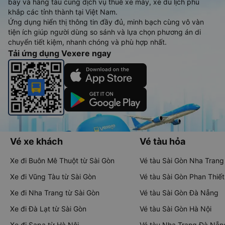
bay và hãng tàu cùng dịch vụ thuê xe máy, xe du lịch phủ
khắp các tỉnh thành tại Việt Nam.
Ứng dụng hiển thị thông tin đầy đủ, minh bạch cùng vô vàn
tiện ích giúp người dùng so sánh và lựa chọn phương án di
chuyển tiết kiệm, nhanh chóng và phù hợp nhất.
Tải ứng dụng Vexere ngay
Vé xe khách
Vé tàu hỏa
Xe đi Buôn Mê Thuột từ Sài Gòn
Vé tàu Sài Gòn Nha Trang
Xe đi Vũng Tàu từ Sài Gòn
Vé tàu Sài Gòn Phan Thiết
Xe đi Nha Trang từ Sài Gòn
Vé tàu Sài Gòn Đà Nẵng
Xe đi Đà Lạt từ Sài Gòn
Vé tàu Sài Gòn Hà Nội
Xe đi Sapa từ Hà Nội
Vé tàu Nha Trang Đà Nẵn