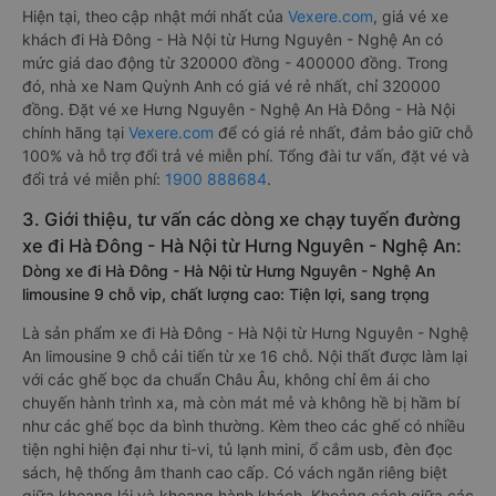
Hiện tại, theo cập nhật mới nhất của
Vexere.com
, giá vé xe
khách đi Hà Đông - Hà Nội từ Hưng Nguyên - Nghệ An có
mức giá dao động từ 320000 đồng - 400000 đồng. Trong
đó, nhà xe Nam Quỳnh Anh có giá vé rẻ nhất, chỉ 320000
đồng. Đặt vé xe Hưng Nguyên - Nghệ An Hà Đông - Hà Nội
chính hãng tại
Vexere.com
để có giá rẻ nhất, đảm bảo giữ chỗ
100% và hỗ trợ đổi trả vé miễn phí. Tổng đài tư vấn, đặt vé và
đổi trả vé miễn phí:
1900 888684
.
3. Giới thiệu, tư vấn các dòng xe chạy tuyến đường
xe đi Hà Đông - Hà Nội từ Hưng Nguyên - Nghệ An:
Dòng xe đi Hà Đông - Hà Nội từ Hưng Nguyên - Nghệ An
limousine 9 chỗ vip, chất lượng cao: Tiện lợi, sang trọng
Là sản phẩm xe đi Hà Đông - Hà Nội từ Hưng Nguyên - Nghệ
An limousine 9 chỗ cải tiến từ xe 16 chỗ. Nội thất được làm lại
với các ghế bọc da chuẩn Châu Âu, không chỉ êm ái cho
chuyến hành trình xa, mà còn mát mẻ và không hề bị hầm bí
như các ghế bọc da bình thường. Kèm theo các ghế có nhiều
tiện nghi hiện đại như ti-vi, tủ lạnh mini, ổ cắm usb, đèn đọc
sách, hệ thống âm thanh cao cấp. Có vách ngăn riêng biệt
giữa khoang lái và khoang hành khách. Khoảng cách giữa các