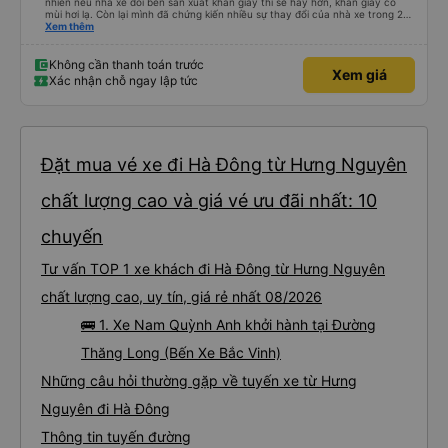
nhiên nếu nhà xe đổi bên sản xuất khăn giấy thì sẽ hay hơn, khăn giấy có
mùi hơi lạ. Còn lại mình đã chứng kiến nhiều sự thay đổi của nhà xe trong 2
tháng vừa rồi: tài xế và phụ xe ngày càng thân thiện, quy trình phục vụ rõ
Xem thêm
ràng và phục vụ nhanh chóng, đã giải quyết điểm nghẽn trung chuyển ở Hà
Nội khi đã phân vùng từng xe
Không cần thanh toán trước
Xem giá
Xác nhận chỗ ngay lập tức
Đặt mua vé xe đi Hà Đông từ Hưng Nguyên
chất lượng cao và giá vé ưu đãi nhất: 10
chuyến
Tư vấn TOP 1 xe khách đi Hà Đông từ Hưng Nguyên
chất lượng cao, uy tín, giá rẻ nhất 08/2026
🚌 1. Xe Nam Quỳnh Anh khởi hành tại Đường
Thăng Long (Bến Xe Bắc Vinh)
Những câu hỏi thường gặp về tuyến xe từ Hưng
Nguyên đi Hà Đông
Thông tin tuyến đường