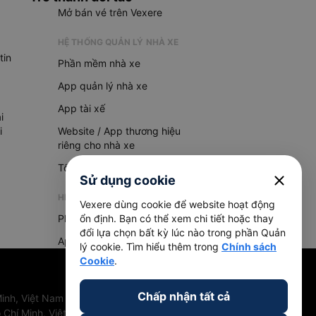
Mở bán vé trên Vexere
HỆ THỐNG QUẢN LÝ NHÀ XE
tin
Phần mềm nhà xe
App quản lý nhà xe
App tài xế
i
i
Website / App thương hiệu
riêng cho nhà xe
Tổng đài AI
close
Sử dụng cookie
HỆ THỐNG QUẢN LÝ HÀNG HOÁ
Vexere dùng cookie để website hoạt động
Phần mềm quản lý hàng hoá
ổn định. Bạn có thể xem chi tiết hoặc thay
đổi lựa chọn bất kỳ lúc nào trong phần Quản
App quản lý hàng hoá
lý cookie. Tìm hiểu thêm trong
Chính sách
Cookie
.
Chấp nhận tất cả
inh, Việt Nam
 Chí Minh, Việt Nam