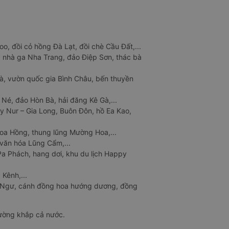
o, đồi cỏ hồng Đà Lạt, đồi chè Cầu Đất,...
 nhà ga Nha Trang, đảo Điệp Sơn, thác bà
à, vườn quốc gia Bình Châu, bến thuyền
 Né, đảo Hòn Bà, hải đăng Kê Gà,...
y Nur – Gia Long, Buôn Đôn, hồ Ea Kao,
Hoa Hồng, thung lũng Mường Hoa,...
văn hóa Lũng Cẩm,...
a Phách, hang dơi, khu du lịch Happy
 Kênh,...
n Ngư, cánh đồng hoa hướng dương, đồng
đường khắp cả nước.