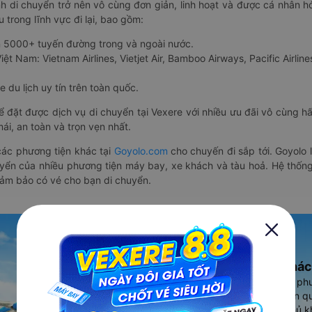
nh di chuyển trở nên vô cùng đơn giản, linh hoạt và được cá nhân h
 trong lĩnh vực đi lại, bao gồm:
n 5000+ tuyến đường trong và ngoài nước.
ệt Nam: Vietnam Airlines, Vietjet Air, Bamboo Airways, Pacific Airlines
 du lịch uy tín trên toàn quốc.
thể đặt được dịch vụ di chuyển tại Vexere với nhiều ưu đãi vô cùng 
i, an toàn và trọn vẹn nhất.
ác phương tiện khác tại
Goyolo.com
cho chuyến đi sắp tới. Goyolo
huyển của nhiều phương tiện máy bay, xe khách và tàu hoả. Hệ thống
đảm bảo có vé cho bạn di chuyển.
Ứng dụng đặt vé Xe khác
Vexere - ứng dụng đặt vé đa ph
cao, 5000+ tuyến đường toàn qu
vụ thuê xe máy, xe du lịch phủ k