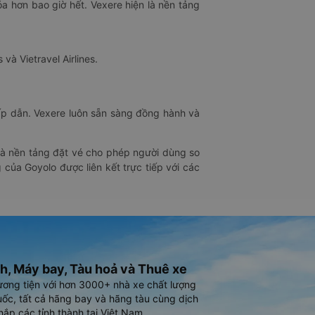
óa hơn bao giờ hết. Vexere hiện là nền tảng
 và Vietravel Airlines.
hấp dẫn. Vexere luôn sẵn sàng đồng hành và
 là nền tảng đặt vé cho phép người dùng so
 của Goyolo được liên kết trực tiếp với các
h, Máy bay, Tàu hoả và Thuê xe
ương tiện với hơn 3000+ nhà xe chất lượng
ốc, tất cả hãng bay và hãng tàu cùng dịch
hắp các tỉnh thành tại Việt Nam.