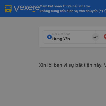
Cam kết hoàn 150% nếu nhà xe

không cung cấp dịch vụ vận chuyển (*)
in
Nơi xuất phát
import_export
Xin lỗi bạn vì sự bất tiện này.