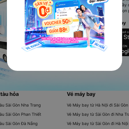
Ứng dụng hiển thị thông tin đầy 
người dùng so sánh và lựa chọn 
chóng và phù hợp nhất.
Tải ứng dụng Vexere ngay
 tàu hỏa
Vé máy bay
tàu Sài Gòn Nha Trang
Vé Máy bay từ Hà Nội đi Sài Gòn
tàu Sài Gòn Phan Thiết
Vé Máy bay từ Sài Gòn đi Nha T
tàu Sài Gòn Đà Nẵng
Vé Máy bay từ Sài Gòn đi Hà Nội