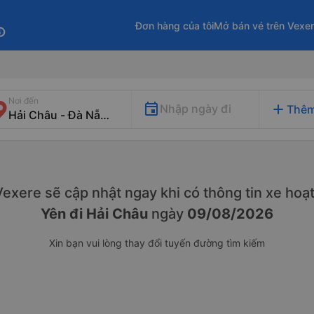
Đơn hàng của tôi
Mở bán vé trên Vexe
fo
Nơi đến
add
Nhập ngày đi
Thêm
 Vexere sẽ cập nhật ngay khi có thông tin xe
hoạt
Yên đi Hải Châu
ngày
09/08/2026
Xin bạn vui lòng thay đổi tuyến đường tìm kiếm