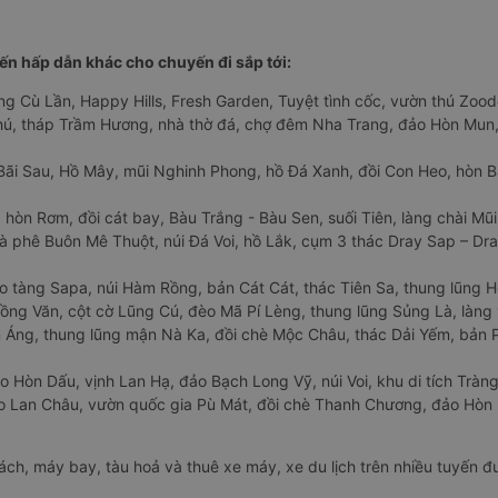
n hấp dẫn khác cho chuyến đi sắp tới:
ng Cù Lần, Happy Hills, Fresh Garden, Tuyệt tình cốc, vườn thú Zoodo
Phú, tháp Trầm Hương, nhà thờ đá, chợ đêm Nha Trang, đảo Hòn Mun,
Bãi Sau, Hồ Mây, mũi Nghinh Phong, hồ Đá Xanh, đồi Con Heo, hòn B
 hòn Rơm, đồi cát bay, Bàu Trắng - Bàu Sen, suối Tiên, làng chài Mũi
à phê Buôn Mê Thuột, núi Đá Voi, hồ Lắk, cụm 3 thác Dray Sap – Dra
o tàng Sapa, núi Hàm Rồng, bản Cát Cát, thác Tiên Sa, thung lũng 
ng Văn, cột cờ Lũng Cú, đèo Mã Pí Lèng, thung lũng Sủng Là, làng 
Áng, thung lũng mận Nà Ka, đồi chè Mộc Châu, thác Dải Yếm, bản P
o Hòn Dấu, vịnh Lan Hạ, đảo Bạch Long Vỹ, núi Voi, khu di tích Tràng
ảo Lan Châu, vườn quốc gia Pù Mát, đồi chè Thanh Chương, đảo Hò
hách, máy bay, tàu hoả và thuê xe máy, xe du lịch trên nhiều tuyến 