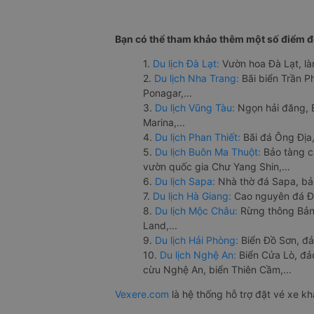
Bạn có thể tham khảo thêm một số điểm đế
1.
Du lịch Đà Lạt:
Vườn hoa Đà Lạt, là
2.
Du lịch Nha Trang:
Bãi biển Trần 
Ponagar,...
3.
Du lịch Vũng Tàu:
Ngọn hải đăng, 
Marina,...
4.
Du lịch Phan Thiết:
Bãi đá Ông Địa,
5.
Du lịch Buôn Ma Thuột:
Bảo tàng c
vườn quốc gia Chư Yang Shin,...
6.
Du lịch Sapa:
Nhà thờ đá Sapa, bả
7.
Du lịch Hà Giang:
Cao nguyên đá Đồ
8.
Du lịch Mộc Châu:
Rừng thông Bản 
Land,...
9.
Du lịch Hải Phòng:
Biển Đồ Sơn, đả
10.
Du lịch Nghệ An:
Biển Cửa Lò, đ
cừu Nghệ An, biển Thiên Cầm,...
Vexere.com
là hệ thống hỗ trợ đặt vé xe k