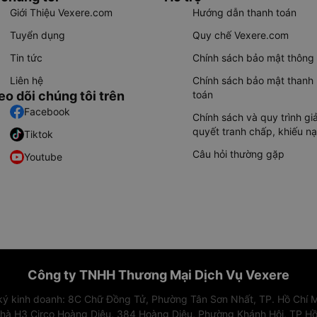
Giới Thiệu Vexere.com
Hướng dẫn thanh toán
Tuyển dụng
Quy chế Vexere.com
Tin tức
Chính sách bảo mật thông 
Liên hệ
Chính sách bảo mật thanh
eo dõi chúng tôi trên
toán
Facebook
Chính sách và quy trình giả
quyết tranh chấp, khiếu nạ
Tiktok
Câu hỏi thường gặp
Youtube
Công ty TNHH Thương Mại Dịch Vụ Vexere
 ký kinh doanh: 8C Chữ Đồng Tử, Phường Tân Sơn Nhất, TP. Hồ Chí M
nhà H3 Circo Hoàng Diệu, 384 Hoàng Diệu, Phường Khánh Hội, TP Hồ