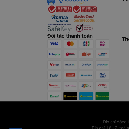
Đối tác thanh toán
Th
Địa chỉ đăng
Địa chỉ
:
Lầu 2, toà 