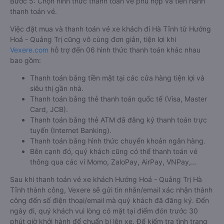
Bước 5: Chọn hình thức thanh toán vé phù hợp và tiến hành
thanh toán vé.
Việc đặt mua và thanh toán vé xe khách đi Hà Tĩnh từ Hướng
Hoá - Quảng Trị cũng vô cùng đơn giản, tiện lợi khi
Vexere.com
hỗ trợ đến 06 hình thức thanh toán khác nhau
bao gồm:
Thanh toán bằng tiền mặt tại các cửa hàng tiện lợi và
siêu thị gần nhà.
Thanh toán bằng thẻ thanh toán quốc tế (Visa, Master
Card, JCB).
Thanh toán bằng thẻ ATM đã đăng ký thanh toán trực
tuyến (Internet Banking).
Thanh toán bằng hình thức chuyển khoản ngân hàng.
Bên cạnh đó, quý khách cũng có thể thanh toán vé
thông qua các ví Momo, ZaloPay, AirPay, VNPay,…
Sau khi thanh toán vé xe khách Hướng Hoá - Quảng Trị Hà
Tĩnh thành công, Vexere sẽ gửi tin nhắn/email xác nhận thành
công đến số điện thoại/email mà quý khách đã đăng ký. Đến
ngày đi, quý khách vui lòng có mặt tại điểm đón trước 30
phút giờ khởi hành để chuẩn bị lên xe. Để kiểm tra tình trạng