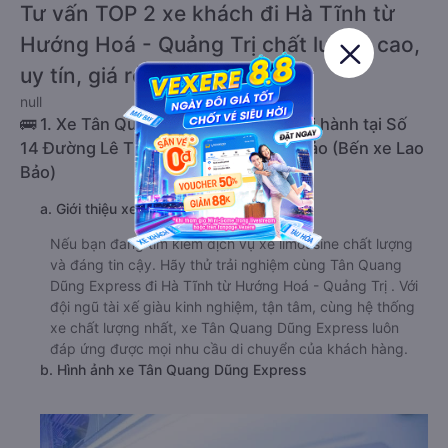
Tư vấn TOP 2 xe khách đi Hà Tĩnh từ
Hướng Hoá - Quảng Trị chất lượng cao,
uy tín, giá rẻ nhất 08/2026
null
🚌 1. Xe Tân Quang Dũng Express khởi hành tại Số
14 Đường Lê Thế Tiết, Thị Trấn Lao Bảo (Bến xe Lao
Bảo)
a. Giới thiệu xe Tân Quang Dũng Express
Nếu bạn đang tìm kiếm dịch vụ xe limousine chất lượng
và đáng tin cậy. Hãy thử trải nghiệm cùng Tân Quang
Dũng Express đi Hà Tĩnh từ Hướng Hoá - Quảng Trị . Với
đội ngũ tài xế giàu kinh nghiệm, tận tâm, cùng hệ thống
xe chất lượng nhất, xe Tân Quang Dũng Express luôn
đáp ứng được mọi nhu cầu di chuyển của khách hàng.
b. Hình ảnh xe Tân Quang Dũng Express