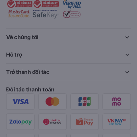
keyboard_arrow_down
Về chúng tôi
keyboard_arrow_down
Hỗ trợ
keyboard_arrow_down
Trở thành đối tác
Đối tác thanh toán