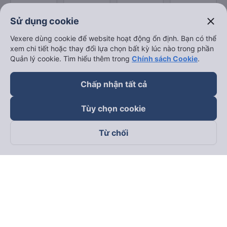
close
Sử dụng cookie
Vexere dùng cookie để website hoạt động ổn định. Bạn có thể
xem chi tiết hoặc thay đổi lựa chọn bất kỳ lúc nào trong phần
Quản lý cookie. Tìm hiểu thêm trong
Chính sách Cookie
.
Chấp nhận tất cả
Tùy chọn cookie
Từ chối
Theo dõi chúng tôi trên
Facebook
Tiktok
Youtube
Công ty TNHH Thương Mại Dịch Vụ Vexere
Địa chỉ đăng ký kinh doanh: 8C Chữ Đồng Tử, Phường Tân
Sơn Nhất, TP. Hồ Chí Minh, Việt Nam