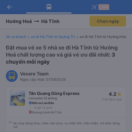
arrow_back
Tải app Vexere ngay!
Tải app Vexere
-30k
Mở app
Mở app
Nhận ưu đãi thành viên độc
-30k/ghế khi đặt vé máy bay qua
quyền
app
Hướng Hoá
Hà Tĩnh
Chọn ngày
Vé xe khách
xe đi Hà Tĩnh từ Quảng Trị
xe đi Hà Tĩnh từ Hướng Hóa
Đặt mua vé xe 5 nhà xe đi Hà Tĩnh từ Hướng
Hoá chất lượng cao và giá vé ưu đãi nhất
: 3
chuyến mỗi ngày
Vexere Team
Ngày cập nhật: 07/08/2026
Tân Quang Dũng Express
4.2
Limousine 22 phòng
(126 đánh giá)
Bến xe Lao Bảo
6 giờ 15 phút
Đường tránh Hà Tĩnh
Xe chạy đúng time, nhân viên phục vụ nhiệt tình, thân thiện, trả khác đúng
nơi