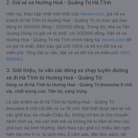
2. Giá vé xe Hướng Hoá - Quảng Trị Hà Tĩnh
Hiện tại, theo cập nhật mới nhất của
Vexere.com
, giá vé xe
khách đi Hà Tĩnh từ Hướng Hoá - Quảng Trị có mức giá dao
động từ 300000 đồng - 550000 đồng. Trong đó, nhà xe Tân
Quang Dũng có giá vé rẻ nhất, chỉ 300000 đồng. Đặt vé xe
Hướng Hoá - Quảng Trị Hà Tĩnh chính hãng tại
Vexere.com
để
có giá rẻ nhất, đảm bảo giữ chỗ 100% và hỗ trợ đổi trả vé
miễn phí. Tổng đài tư vấn, đặt vé và đổi trả vé miễn phí:
1900
888684
.
3. Giới thiệu, tư vấn các dòng xe chạy tuyến đường
xe đi Hà Tĩnh từ Hướng Hoá - Quảng Trị:
Dòng xe đi Hà Tĩnh từ Hướng Hoá - Quảng Trị limousine 9 chỗ
vip, chất lượng cao: Tiện lợi, sang trọng
Là sản phẩm xe đi Hà Tĩnh từ Hướng Hoá - Quảng Trị
limousine 9 chỗ cải tiến từ xe 16 chỗ. Nội thất được làm lại với
các ghế bọc da chuẩn Châu Âu, không chỉ êm ái cho chuyến
hành trình xa, mà còn mát mẻ và không hề bị hầm bí như các
ghế bọc da bình thường. Kèm theo các ghế có nhiều tiện nghi
hiện đại như ti-vi, tủ lạnh mini, ổ cắm usb, đèn đọc sách, hệ