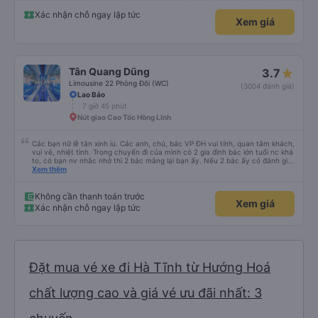
Xác nhận chỗ ngay lập tức
Xem giá
Tân Quang Dũng
3.7
Limousine 22 Phòng Đôi (WC)
(3004 đánh giá)
Lao Bảo
7 giờ 45 phút
Nút giao Cao Tốc Hồng Lĩnh
Các bạn nữ lễ tân xinh iu. Các anh, chú, bác VP ĐH vui tính, quan tâm khách,
vui vẻ, nhiệt tình. Trong chuyến đi của mình có 2 gia đình bác lớn tuổi nc khá
to, có bạn nv nhắc nhở thì 2 bác mắng lại bạn ấy. Nếu 2 bác ấy có đánh giá
xấu thì mình ngược lại nha. Bạn ấy nhắc nhở rất đúng. 2 bác nói rất to. To
Xem thêm
đến lỗi mình ngủ còn mơ được câu chuyện các bác nói với nhau xuất hiện
trong giấc mơ của mình luôn. Nên nếu bạn ấy bị phản ánh thì đừng trừ lương
bạn ấy nha. Nếu bạn ấy bị trừ thì bảo bạn ấy liên hệ sđt của mình, mình hỗ
Không cần thanh toán trước
Xem giá
trợ ạ. Số mình đuôi 666, chuyến ĐH-NT ngày 16/1. À các bạn nữ lễ tân xinh
Xác nhận chỗ ngay lập tức
iu còn đổi cho mình phòng đơn sang đôi xong còn note là (một mình) yêu
luôn. Nhưng phòng đôi mà nằm một thì mỗi lần xe rẽ 1 cái là ✈️ Ít đi xe khách
nhưng đủ để đánh giá 10/10.
Đặt mua vé xe đi Hà Tĩnh từ Hướng Hoá
chất lượng cao và giá vé ưu đãi nhất: 3