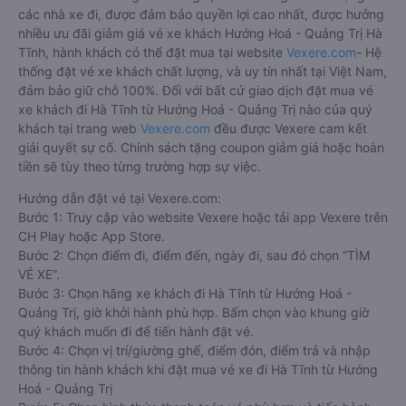
các nhà xe đi, được đảm bảo quyền lợi cao nhất, được hưởng
nhiều ưu đãi giảm giá vé xe khách Hướng Hoá - Quảng Trị Hà
Tĩnh, hành khách có thể đặt mua tại website
Vexere.com
- Hệ
thống đặt vé xe khách chất lượng, và uy tín nhất tại Việt Nam,
đảm bảo giữ chỗ 100%. Đối với bất cứ giao dịch đặt mua vé
xe khách đi Hà Tĩnh từ Hướng Hoá - Quảng Trị nào của quý
khách tại trang web
Vexere.com
đều được Vexere cam kết
giải quyết sự cố. Chính sách tặng coupon giảm giá hoặc hoàn
tiền sẽ tùy theo từng trường hợp sự việc.
Hướng dẫn đặt vé tại Vexere.com:
Bước 1: Truy cập vào website Vexere hoặc tải app Vexere trên
CH Play hoặc App Store.
Bước 2: Chọn điểm đi, điểm đến, ngày đi, sau đó chọn “TÌM
VÉ XE”.
Bước 3: Chọn hãng xe khách đi Hà Tĩnh từ Hướng Hoá -
Quảng Trị, giờ khởi hành phù hợp. Bấm chọn vào khung giờ
quý khách muốn đi để tiến hành đặt vé.
Bước 4: Chọn vị trí/giường ghế, điểm đón, điểm trả và nhập
thông tin hành khách khi đặt mua vé xe đi Hà Tĩnh từ Hướng
Hoá - Quảng Trị