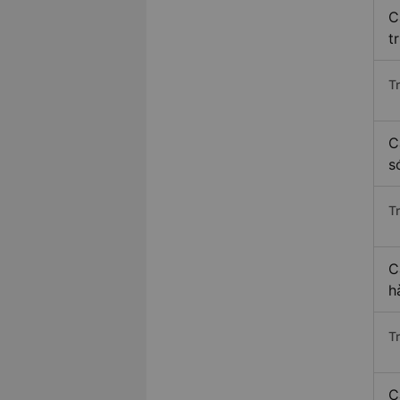
C
t
T
C
s
T
C
h
T
C