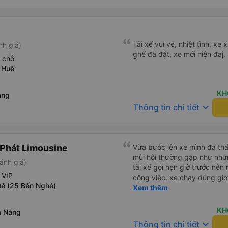
Tài xế vui vẻ, nhiệt tình, xe
nh giá)
ghế đã đặt, xe mới hiện đaj. s
 chỗ
 Huế
KH
ẵng
keyboard_arrow_down
Thông tin chi tiết
Phát Limousine
Vừa bước lên xe mình đã thấ
mùi hôi thường gặp như nhữ
ánh giá)
tài xế gọi hẹn giờ trước nên
 VIP
công việc, xe chạy đúng giờ
ế (25 Bến Nghé)
thoải mái trong chuyến xe n
Xem thêm
Thịnh Phát sẽ là lựa chọn đầ
chuyển Huế - ĐN - Huế
KH
à Nẵng
keyboard_arrow_down
Thông tin chi tiết