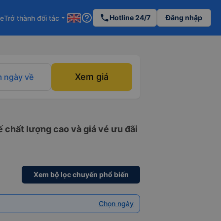
help_outline
phone
Hotline 24/7
Đăng nhập
re
Trở thành đối tác
arrow_drop_down
Xem giá
 ngày về
 chất lượng cao và giá vé ưu đãi
Xem bộ lọc chuyến phổ biến
Chọn ngày