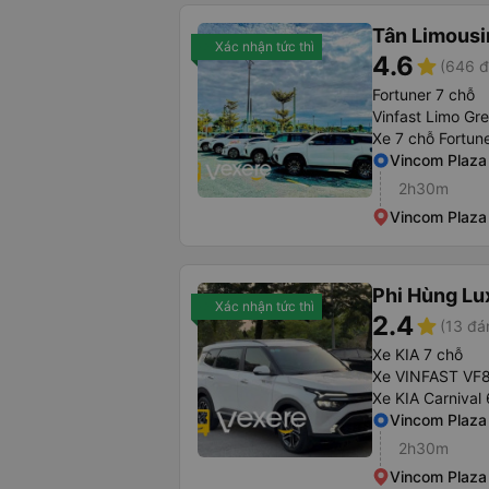
Tân Limousi
Xác nhận tức thì
4.6
star
(646 đ
Fortuner 7 chỗ
Vinfast Limo Gr
Xe 7 chỗ Fortun
Vincom Plaza
2h30m
Vincom Plaza
Phi Hùng Lu
Xác nhận tức thì
2.4
star
(13 đá
Xe KIA 7 chỗ
Xe VINFAST VF
Xe KIA Carnival
Vincom Plaza
2h30m
Vincom Plaza