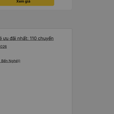
Xem giá
ghìn đồng để sử dụng phòng
à cũng có thể mua rất nhiều đồ
. Ghế ngồi rất thoải mái! Hãy
 đường không được tốt nên có
đã đặt 2 ghế trên cùng ở phía sau
thể cảm thấy xe buýt rung rất
 trước những ghế này thoải mái
 ưu đãi nhất: 110 chuyến
hể sử dụng chúng vì chúng trống.
rất tốt :)
2026
5 Bến Nghé))