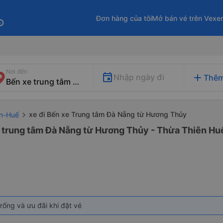
Đơn hàng của tôi
Mở bán vé trên Vexe
fo
Nơi đến
add
Nhập ngày đi
Thêm
xe đi Bến xe Trung tâm Đà Nẵng từ Hương Thủy
ên-Huế
e trung tâm Đà Nẵng từ Hương Thủy - Thừa Thiên Huế
rống và ưu đãi khi đặt vé