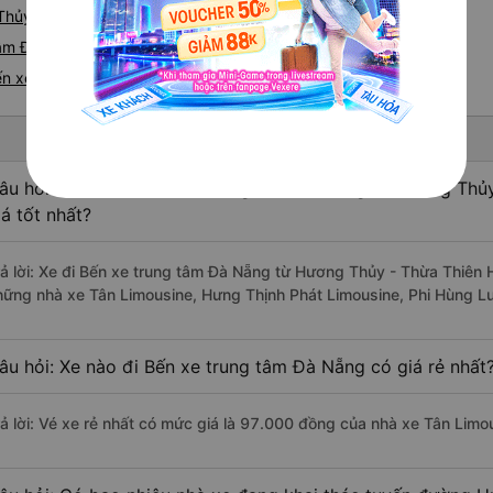
Thủy - Bến xe trung tâm Đà Nẵng
tâm Đà Nẵng từ Hương Thủy nhanh và uy tín nhất
ến xe trung tâm Đà Nẵng
âu hỏi: Nhà xe đi Bến xe trung tâm Đà Nẵng từ Hương Thủ
iá tốt nhất?
rả lời: Xe đi Bến xe trung tâm Đà Nẵng từ Hương Thủy - Thừa Thiên 
hững nhà xe Tân Limousine, Hưng Thịnh Phát Limousine, Phi Hùng L
âu hỏi: Xe nào đi Bến xe trung tâm Đà Nẵng có giá rẻ nhất
rả lời: Vé xe rẻ nhất có mức giá là 97.000 đồng của nhà xe Tân Limo