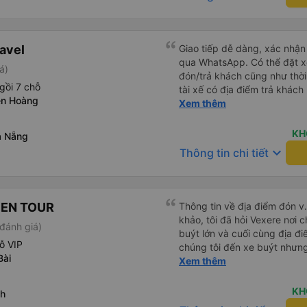
avel
Giao tiếp dễ dàng, xác nhận 
qua WhatsApp. Có thể đặt xe
á)
đón/trả khách cũng như thời 
gồi 7 chỗ
tài xế có địa điểm trả khác
ễn Hoàng
chúng tôi vẫn có thể đến đị
Xem thêm
KH
à Nẵng
keyboard_arrow_down
Thông tin chi tiết
PEN TOUR
Thông tin về địa điểm đón v
khảo, tôi đã hỏi Vexere nơi c
đánh giá)
buýt lớn và cuối cùng địa đ
ỗ VIP
chúng tôi đến xe buýt nhưn
Bài
Chúng tôi khởi hành đúng gi
Xem thêm
lâu ở sân bay để đợi một số
đến Sa Pa muộn 30 phút nên
KH
nh
buýt nên hãy cân nhắc nhưng