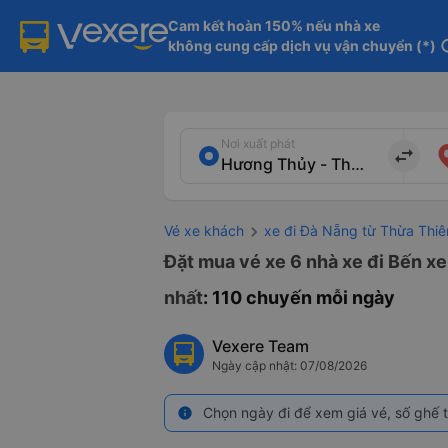
Cam kết hoàn 150% nếu nhà xe

không cung cấp dịch vụ vận chuyển (*)
in
Nơi xuất phát
import_export
Vé xe khách
xe đi Đà Nẵng từ Thừa Thi
Đặt mua vé xe 6 nhà xe đi Bến x
nhất
: 110 chuyến mỗi ngày
Vexere Team
Ngày cập nhật: 07/08/2026
Chọn ngày đi để xem giá vé, số ghế t
info