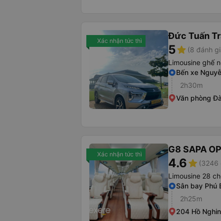
Đức Tuấn Tr
Xác nhận tức thì
5
star
(8 đánh gi
Limousine ghế n
Bến xe Nguy
2h30m
Văn phòng Đ
G8 SAPA O
Xác nhận tức thì
4.6
star
(3246 
Limousine 28 ch
Sân bay Phú 
2h25m
204 Hồ Nghi