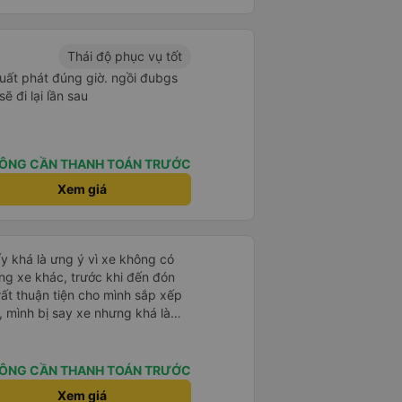
Thái độ phục vụ tốt
 xuất phát đúng giờ. ngồi đubgs
ẽ đi lại lần sau
ÔNG CẦN THANH TOÁN TRƯỚC
Xem giá
y khá là ưng ý vì xe không có
ng xe khác, trước khi đến đón
 rất thuận tiện cho mình sắp xếp
, mình bị say xe nhưng khá là
ày, tài xế dễ thương cực, Hưng
u tiên của mình mỗi khi di
ÔNG CẦN THANH TOÁN TRƯỚC
Xem giá