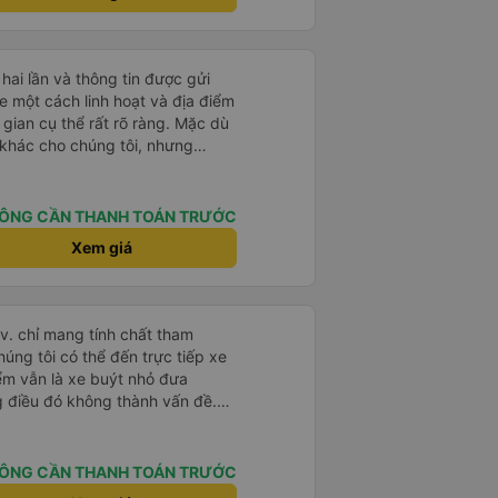
hai lần và thông tin được gửi
 một cách linh hoạt và địa điểm
gian cụ thể rất rõ ràng. Mặc dù
h khác cho chúng tôi, nhưng
a điểm mình muốn.
ÔNG CẦN THANH TOÁN TRƯỚC
Xem giá
.v. chỉ mang tính chất tham
húng tôi có thể đến trực tiếp xe
iểm vẫn là xe buýt nhỏ đưa
g điều đó không thành vấn đề.
ờ từ Hà Nội nhưng đã nghỉ rất
 hành khách tôi đoán vậy và chỉ
 rất tốt. Không có WC trên xe
ÔNG CẦN THANH TOÁN TRƯỚC
 bạn sẽ nghỉ 30 phút hai lần ở