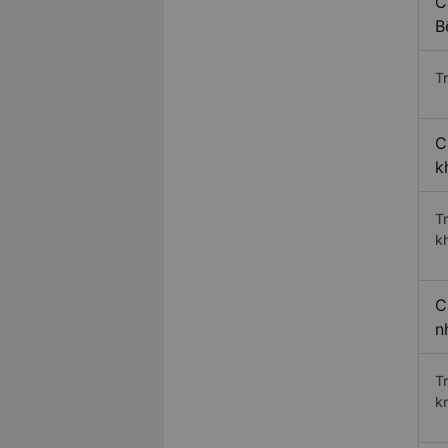
C
B
Tr
C
k
T
k
C
n
T
k