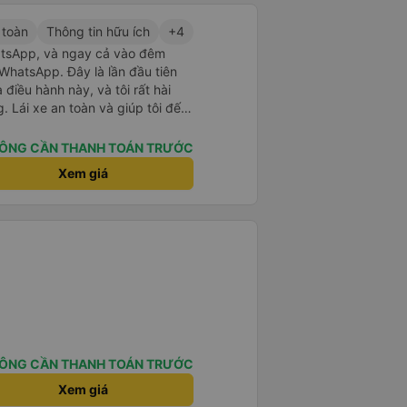
 toàn
Thông tin hữu ích
+4
atsApp, và ngay cả vào đêm
WhatsApp. Đây là lần đầu tiên
điều hành này, và tôi rất hài
. Lái xe an toàn và giúp tôi đến
 không báo trước khi đặt xe và
. Tôi rất cảm kích vì họ đã đón
ÔNG CẦN THANH TOÁN TRƯỚC
hông giống như các nhà điều hành
Xem giá
dụng dịch vụ của họ một lần nữa
ÔNG CẦN THANH TOÁN TRƯỚC
Xem giá