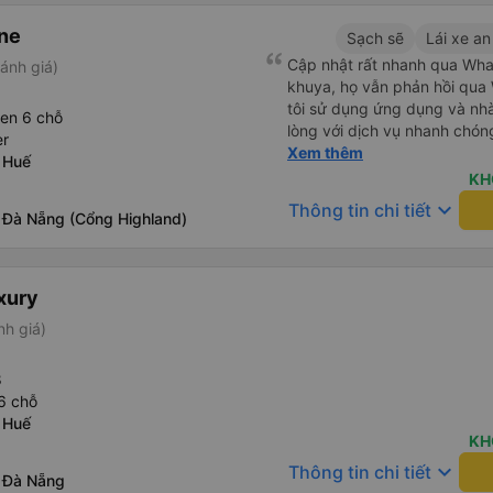
ne
Sạch sẽ
Lái xe an
Cập nhật rất nhanh qua Wh
ánh giá)
khuya, họ vẫn phản hồi qua 
tôi sử dụng ứng dụng và nhà 
een 6 chỗ
lòng với dịch vụ nhanh chóng
er
khách sạn ở Huế, mặc dù tôi
Xem thêm
 Huế
tài xế đã hỏi tôi muốn đi đâu
KH
tôi tại địa điểm tôi muốn, k
keyboard_arrow_down
Thông tin chi tiết
 Đà Nẵng (Cổng Highland)
khác. Tôi đã quyết định sử 
cho chuyến trở về Đà Nẵng.
xury
nh giá)
8
 6 chỗ
 Huế
KH
keyboard_arrow_down
Thông tin chi tiết
 Đà Nẵng