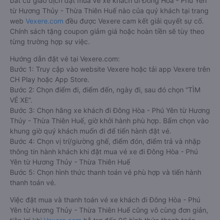
bất cứ giao dịch đặt mua vé xe khách đi Đông Hòa - Phú Yên
từ Hương Thủy - Thừa Thiên Huế nào của quý khách tại trang
web
Vexere.com
đều được Vexere cam kết giải quyết sự cố.
Chính sách tặng coupon giảm giá hoặc hoàn tiền sẽ tùy theo
từng trường hợp sự việc.
Hướng dẫn đặt vé tại Vexere.com:
Bước 1: Truy cập vào website Vexere hoặc tải app Vexere trên
CH Play hoặc App Store.
Bước 2: Chọn điểm đi, điểm đến, ngày đi, sau đó chọn “TÌM
VÉ XE”.
Bước 3: Chọn hãng xe khách đi Đông Hòa - Phú Yên từ Hương
Thủy - Thừa Thiên Huế, giờ khởi hành phù hợp. Bấm chọn vào
khung giờ quý khách muốn đi để tiến hành đặt vé.
Bước 4: Chọn vị trí/giường ghế, điểm đón, điểm trả và nhập
thông tin hành khách khi đặt mua vé xe đi Đông Hòa - Phú
Yên từ Hương Thủy - Thừa Thiên Huế
Bước 5: Chọn hình thức thanh toán vé phù hợp và tiến hành
thanh toán vé.
Việc đặt mua và thanh toán vé xe khách đi Đông Hòa - Phú
Yên từ Hương Thủy - Thừa Thiên Huế cũng vô cùng đơn giản,