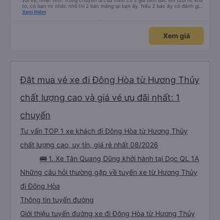
vui vẻ, nhiệt tình. Trong chuyến đi của mình có 2 gia đình bác lớn tuổi nc khá
to, có bạn nv nhắc nhở thì 2 bác mắng lại bạn ấy. Nếu 2 bác ấy có đánh giá
xấu thì mình ngược lại nha. Bạn ấy nhắc nhở rất đúng. 2 bác nói rất to. To
Xem thêm
đến lỗi mình ngủ còn mơ được câu chuyện các bác nói với nhau xuất hiện
trong giấc mơ của mình luôn. Nên nếu bạn ấy bị phản ánh thì đừng trừ lương
bạn ấy nha. Nếu bạn ấy bị trừ thì bảo bạn ấy liên hệ sđt của mình, mình hỗ
Xem giá
trợ ạ. Số mình đuôi 666, chuyến ĐH-NT ngày 16/1. À các bạn nữ lễ tân xinh
iu còn đổi cho mình phòng đơn sang đôi xong còn note là (một mình) yêu
luôn. Nhưng phòng đôi mà nằm một thì mỗi lần xe rẽ 1 cái là ✈️ Ít đi xe khách
nhưng đủ để đánh giá 10/10.
Đặt mua vé xe đi Đông Hòa từ Hương Thủy
chất lượng cao và giá vé ưu đãi nhất: 1
chuyến
Tư vấn TOP 1 xe khách đi Đông Hòa từ Hương Thủy
chất lượng cao, uy tín, giá rẻ nhất 08/2026
🚌 1. Xe Tân Quang Dũng khởi hành tại Dọc QL 1A
Những câu hỏi thường gặp về tuyến xe từ Hương Thủy
đi Đông Hòa
Thông tin tuyến đường
Giới thiệu tuyến đường xe đi Đông Hòa từ Hương Thủy