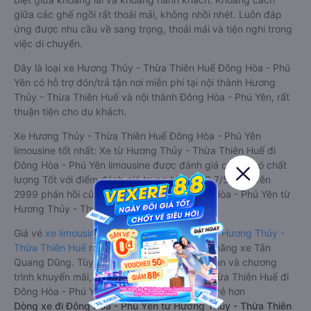
giữa các ghế ngồi rất thoải mái, không nhồi nhét. Luôn đáp
ứng được nhu cầu về sang trọng, thoải mái và tiện nghi trong
việc di chuyển.
Đây là loại xe Hương Thủy - Thừa Thiên Huế Đông Hòa - Phú
Yên có hỗ trợ đón/trả tận nơi miễn phí tại nội thành Hương
Thủy - Thừa Thiên Huế và nội thành Đông Hòa - Phú Yên, rất
thuận tiện cho du khách.
Xe Hương Thủy - Thừa Thiên Huế Đông Hòa - Phú Yên
limousine tốt nhất: Xe từ Hương Thủy - Thừa Thiên Huế đi
Đông Hòa - Phú Yên limousine được đánh giá chung có chất
lượng Tốt với điểm đánh giá trung bình từ 3.7/5 dựa trên
2999 phản hồi của hành khách Xe về Đông Hòa - Phú Yên từ
Hương Thủy - Thừa Thiên Huế.
Giá vé
xe limousine đi Đông Hòa - Phú Yên từ Hương Thủy -
Thừa Thiên Huế
rẻ nhất là 500000VND của hãng xe Tân
Quang Dũng. Tùy thuộc vào vị trí ngồi của bạn và chương
trình khuyến mãi, giá vé Xe Hương Thủy - Thừa Thiên Huế đi
Đông Hòa - Phú Yên limousine này có thể sẽ rẻ hơn
Dòng xe đi Đông Hòa - Phú Yên từ Hương Thủy - Thừa Thiên