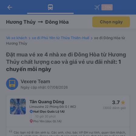
arrow_back
Tải app Vexere ngay!
Tải app Vexere
-30k
Mở app
Mở app
Nhận ưu đãi thành viên độc
-30k/ghế khi đặt vé máy bay qua
quyền
app
Hương Thủy
Đông Hòa
Chọn ngày
Vé xe khách
xe đi Phú Yên từ Thừa Thiên-Huế
xe đi Đông Hòa từ
Hương Thủy
Đặt mua vé xe 4 nhà xe đi Đông Hòa từ Hương
Thủy chất lượng cao và giá vé ưu đãi nhất
: 1
chuyến mỗi ngày
Vexere Team
Ngày cập nhật: 07/08/2026
Tân Quang Dũng
3.7
Limousine 22 Phòng Đôi G ( WC)
(3002 đánh giá)
Huế (Dọc Quốc Lộ 1A)
10 giờ 30 phút
Phú Yên (dọc QL1A)
Các bạn nữ lễ tân xinh iu. Các anh, chú, bác VP ĐH vui tính, quan tâm khách,