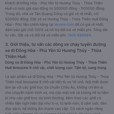
khách đi Đông Hòa - Phú Yên từ Hương Thủy - Thừa Thiên
Huế có mức giá dao động từ 500000 đồng - 500000 đồng.
Trong đó, nhà xe Tân Quang Dũng có giá vé rẻ nhất, chỉ
500000 đồng. Đặt vé xe Hương Thủy - Thừa Thiên Huế Đông
Hòa - Phú Yên chính hãng tại
Vexere.com
để có giá rẻ nhất,
đảm bảo giữ chỗ 100% và hỗ trợ đổi trả vé miễn phí. Tổng đài
tư vấn, đặt vé và đổi trả vé miễn phí:
1900 888684
.
3. Giới thiệu, tư vấn các dòng xe chạy tuyến đường
xe đi Đông Hòa - Phú Yên từ Hương Thủy - Thừa
Thiên Huế:
Dòng xe đi Đông Hòa - Phú Yên từ Hương Thủy - Thừa Thiên
Huế limousine 9 chỗ vip, chất lượng cao: Tiện lợi, sang trọng
Là sản phẩm xe đi Đông Hòa - Phú Yên từ Hương Thủy - Thừa
Thiên Huế limousine 9 chỗ cải tiến từ xe 16 chỗ. Nội thất được
làm lại với các ghế bọc da chuẩn Châu Âu, không chỉ êm ái
cho chuyến hành trình xa, mà còn mát mẻ và không hề bị hầm
bí như các ghế bọc da bình thường. Kèm theo các ghế có
nhiều tiện nghi hiện đại như ti-vi, tủ lạnh mini, ổ cắm usb, đèn
đọc sách, hệ thống âm thanh cao cấp. Có vách ngăn riêng
biệt giữa khoang lái và khoang hành khách. Khoảng cách