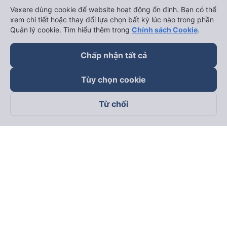
Vexere dùng cookie để website hoạt động ổn định. Bạn có thể
xem chi tiết hoặc thay đổi lựa chọn bất kỳ lúc nào trong phần
Quản lý cookie. Tìm hiểu thêm trong
Chính sách Cookie
.
Chấp nhận tất cả
Tùy chọn cookie
Từ chối
Theo dõi chúng tôi trên
Facebook
Tiktok
Youtube
Công ty TNHH Thương Mại Dịch Vụ Vexere
Địa chỉ đăng ký kinh doanh: 8C Chữ Đồng Tử, Phường Tân
Sơn Nhất, TP. Hồ Chí Minh, Việt Nam
Địa chỉ
:
Lầu 2, toà nhà H3 Circo Hoàng Diệu, 384 Hoàng Diệu,
Phường Khánh Hội, TP Hồ Chí Minh, Việt Nam
Tầng 3, toà nhà 101 Láng Hạ, 101 Láng Hạ, Phường Láng, TP.