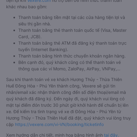
tiện lợi khi
Vexere.com
hỗ trợ đến 06 hình thức thanh toán
khác nhau bao gồm:
Thanh toán bằng tiền mặt tại các cửa hàng tiện lợi và
siêu thị gần nhà.
Thanh toán bằng thẻ thanh toán quốc tế (Visa, Master
Card, JCB).
Thanh toán bằng thẻ ATM đã đăng ký thanh toán trực
tuyến (Internet Banking).
Thanh toán bằng hình thức chuyển khoản ngân hàng.
Bên cạnh đó, quý khách cũng có thể thanh toán vé
thông qua các ví Momo, ZaloPay, AirPay, VNPay,…
Sau khi thanh toán vé xe khách Hương Thủy - Thừa Thiên
Huế Đông Hòa - Phú Yên thành công, Vexere sẽ gửi tin
nhắn/email xác nhận thành công đến số điện thoại/email mà
quý khách đã đăng ký. Đến ngày đi, quý khách vui lòng có
mặt tại điểm đón trước 30 phút giờ khởi hành để chuẩn bị lên
xe. Để kiểm tra tình trạng vé xe đi Đông Hòa - Phú Yên từ
Hương Thủy - Thừa Thiên Huế đã đặt, quý khách vui lòng truy
cập
https://vexere.com/vi-VN/booking/ticketinfo
Xem hướng dẫn chi tiết, minh họa bằng hình ảnh
tại đây.