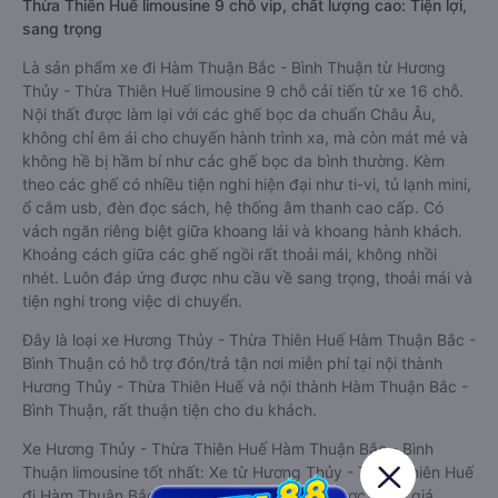
Thừa Thiên Huế limousine 9 chỗ vip, chất lượng cao: Tiện lợi,
sang trọng
Là sản phẩm xe đi Hàm Thuận Bắc - Bình Thuận từ Hương
Thủy - Thừa Thiên Huế limousine 9 chỗ cải tiến từ xe 16 chỗ.
Nội thất được làm lại với các ghế bọc da chuẩn Châu Âu,
không chỉ êm ái cho chuyến hành trình xa, mà còn mát mẻ và
không hề bị hầm bí như các ghế bọc da bình thường. Kèm
theo các ghế có nhiều tiện nghi hiện đại như ti-vi, tủ lạnh mini,
ổ cắm usb, đèn đọc sách, hệ thống âm thanh cao cấp. Có
vách ngăn riêng biệt giữa khoang lái và khoang hành khách.
Khoảng cách giữa các ghế ngồi rất thoải mái, không nhồi
nhét. Luôn đáp ứng được nhu cầu về sang trọng, thoải mái và
tiện nghi trong việc di chuyển.
Đây là loại xe Hương Thủy - Thừa Thiên Huế Hàm Thuận Bắc -
Bình Thuận có hỗ trợ đón/trả tận nơi miễn phí tại nội thành
Hương Thủy - Thừa Thiên Huế và nội thành Hàm Thuận Bắc -
Bình Thuận, rất thuận tiện cho du khách.
Xe Hương Thủy - Thừa Thiên Huế Hàm Thuận Bắc - Bình
Thuận limousine tốt nhất: Xe từ Hương Thủy - Thừa Thiên Huế
đi Hàm Thuận Bắc - Bình Thuận limousine được đánh giá