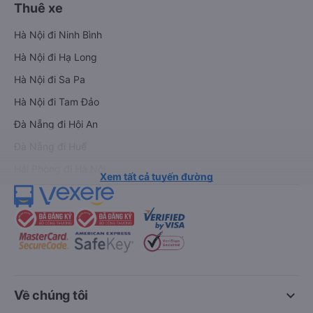
Thuê xe
Hà Nội đi Ninh Bình
Hà Nội đi Hạ Long
Hà Nội đi Sa Pa
Hà Nội đi Tam Đảo
Đà Nẵng đi Hội An
Đà Nẵng đi Huế
Hải Phòng đi Hà Nội
Xem tất cả tuyến đường
keyboard_arrow_down
Về chúng tôi