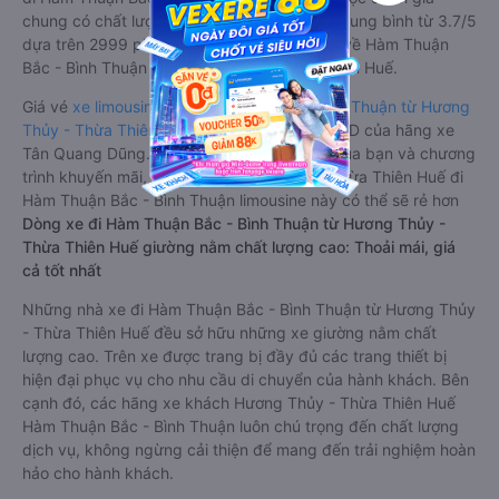
chung có chất lượng Tốt với điểm đánh giá trung bình từ 3.7/5
dựa trên 2999 phản hồi của hành khách Xe về Hàm Thuận
Bắc - Bình Thuận từ Hương Thủy - Thừa Thiên Huế.
Giá vé
xe limousine đi Hàm Thuận Bắc - Bình Thuận từ Hương
Thủy - Thừa Thiên Huế
rẻ nhất là 700000VND của hãng xe
Tân Quang Dũng. Tùy thuộc vào vị trí ngồi của bạn và chương
trình khuyến mãi, giá vé Xe Hương Thủy - Thừa Thiên Huế đi
Hàm Thuận Bắc - Bình Thuận limousine này có thể sẽ rẻ hơn
Dòng xe đi Hàm Thuận Bắc - Bình Thuận từ Hương Thủy -
Thừa Thiên Huế giường nằm chất lượng cao: Thoải mái, giá
cả tốt nhất
Những nhà xe đi Hàm Thuận Bắc - Bình Thuận từ Hương Thủy
- Thừa Thiên Huế đều sở hữu những xe giường nằm chất
lượng cao. Trên xe được trang bị đầy đủ các trang thiết bị
hiện đại phục vụ cho nhu cầu di chuyển của hành khách. Bên
cạnh đó, các hãng xe khách Hương Thủy - Thừa Thiên Huế
Hàm Thuận Bắc - Bình Thuận luôn chú trọng đến chất lượng
dịch vụ, không ngừng cải thiện để mang đến trải nghiệm hoàn
hảo cho hành khách.