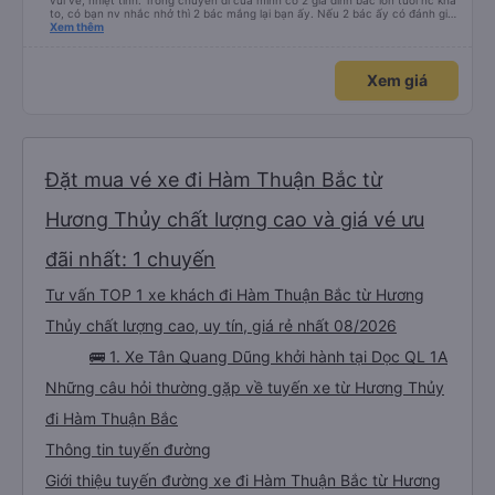
vui vẻ, nhiệt tình. Trong chuyến đi của mình có 2 gia đình bác lớn tuổi nc khá
to, có bạn nv nhắc nhở thì 2 bác mắng lại bạn ấy. Nếu 2 bác ấy có đánh giá
xấu thì mình ngược lại nha. Bạn ấy nhắc nhở rất đúng. 2 bác nói rất to. To
Xem thêm
đến lỗi mình ngủ còn mơ được câu chuyện các bác nói với nhau xuất hiện
trong giấc mơ của mình luôn. Nên nếu bạn ấy bị phản ánh thì đừng trừ lương
bạn ấy nha. Nếu bạn ấy bị trừ thì bảo bạn ấy liên hệ sđt của mình, mình hỗ
Xem giá
trợ ạ. Số mình đuôi 666, chuyến ĐH-NT ngày 16/1. À các bạn nữ lễ tân xinh
iu còn đổi cho mình phòng đơn sang đôi xong còn note là (một mình) yêu
luôn. Nhưng phòng đôi mà nằm một thì mỗi lần xe rẽ 1 cái là ✈️ Ít đi xe khách
nhưng đủ để đánh giá 10/10.
Đặt mua vé xe đi Hàm Thuận Bắc từ
Hương Thủy chất lượng cao và giá vé ưu
đãi nhất: 1 chuyến
Tư vấn TOP 1 xe khách đi Hàm Thuận Bắc từ Hương
Thủy chất lượng cao, uy tín, giá rẻ nhất 08/2026
🚌 1. Xe Tân Quang Dũng khởi hành tại Dọc QL 1A
Những câu hỏi thường gặp về tuyến xe từ Hương Thủy
đi Hàm Thuận Bắc
Thông tin tuyến đường
Giới thiệu tuyến đường xe đi Hàm Thuận Bắc từ Hương