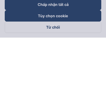
Chấp nhận tất cả
Tùy chọn cookie
Từ chối
Theo dõi chúng tôi trên
Facebook
Tiktok
Youtube
Công ty TNHH Thương Mại Dịch Vụ Vexere
Địa chỉ đăng ký kinh doanh: 8C Chữ Đồng Tử, Phường Tân
Sơn Nhất, TP. Hồ Chí Minh, Việt Nam
Địa chỉ
:
Lầu 2, toà nhà H3 Circo Hoàng Diệu, 384 Hoàng Diệu,
Phường Khánh Hội, TP Hồ Chí Minh, Việt Nam
Tầng 3, toà nhà 101 Láng Hạ, 101 Láng Hạ, Phường Láng, TP.
Hà Nội, Việt Nam
Giấy chứng nhận ĐKKD số 0315133726 do Sở KH và ĐT TP.
Hồ Chí Minh cấp lần đầu ngày 27/6/2018
Bản quyền © 2025 thuộc về Vexere.com