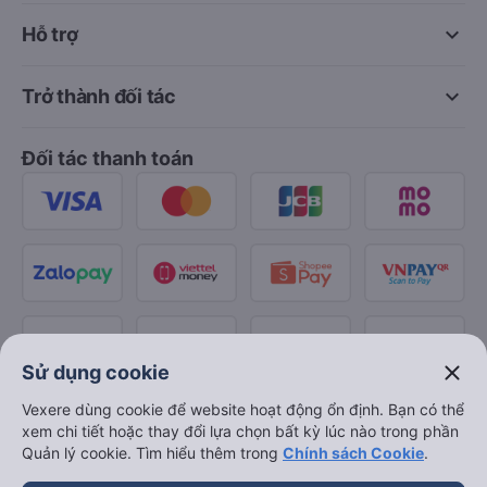
keyboard_arrow_down
Hỗ trợ
keyboard_arrow_down
Trở thành đối tác
Đối tác thanh toán
close
Sử dụng cookie
Vexere dùng cookie để website hoạt động ổn định. Bạn có thể
xem chi tiết hoặc thay đổi lựa chọn bất kỳ lúc nào trong phần
Quản lý cookie. Tìm hiểu thêm trong
Chính sách Cookie
.