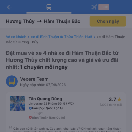
arrow_back
Tải app Vexere ngay!
Tải app Vexere
-30k
Mở app
Mở app
Nhận ưu đãi thành viên độc
-30k/ghế khi đặt vé máy bay qua
quyền
app
Hương Thủy
Hàm Thuận Bắc
Chọn ngày
Vé xe khách
xe đi Bình Thuận từ Thừa Thiên-Huế
xe đi Hàm Thuận
Bắc từ Hương Thủy
Đặt mua vé xe 4 nhà xe đi Hàm Thuận Bắc từ
Hương Thủy chất lượng cao và giá vé ưu đãi
nhất
: 1 chuyến mỗi ngày
Vexere Team
Ngày cập nhật: 07/08/2026
Tân Quang Dũng
3.7
Limousine 22 Phòng Đôi G ( WC)
(3002 đánh giá)
Huế (Dọc Quốc Lộ 1A)
18 giờ
Bình Thuận (Dọc QL1A)
Các bạn nữ lễ tân xinh iu. Các anh, chú, bác VP ĐH vui tính, quan tâm khách,