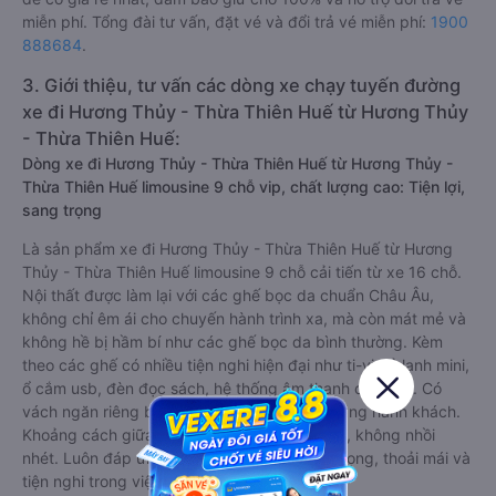
miễn phí. Tổng đài tư vấn, đặt vé và đổi trả vé miễn phí:
1900
888684
.
3. Giới thiệu, tư vấn các dòng xe chạy tuyến đường
xe đi Hương Thủy - Thừa Thiên Huế từ Hương Thủy
- Thừa Thiên Huế:
Dòng xe đi Hương Thủy - Thừa Thiên Huế từ Hương Thủy -
Thừa Thiên Huế limousine 9 chỗ vip, chất lượng cao: Tiện lợi,
sang trọng
Là sản phẩm xe đi Hương Thủy - Thừa Thiên Huế từ Hương
Thủy - Thừa Thiên Huế limousine 9 chỗ cải tiến từ xe 16 chỗ.
Nội thất được làm lại với các ghế bọc da chuẩn Châu Âu,
không chỉ êm ái cho chuyến hành trình xa, mà còn mát mẻ và
không hề bị hầm bí như các ghế bọc da bình thường. Kèm
theo các ghế có nhiều tiện nghi hiện đại như ti-vi, tủ lạnh mini,
ổ cắm usb, đèn đọc sách, hệ thống âm thanh cao cấp. Có
vách ngăn riêng biệt giữa khoang lái và khoang hành khách.
Khoảng cách giữa các ghế ngồi rất thoải mái, không nhồi
nhét. Luôn đáp ứng được nhu cầu về sang trọng, thoải mái và
tiện nghi trong việc di chuyển.