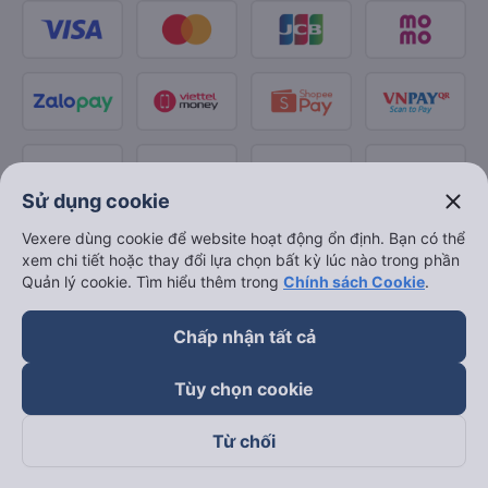
close
Sử dụng cookie
Vexere dùng cookie để website hoạt động ổn định. Bạn có thể
xem chi tiết hoặc thay đổi lựa chọn bất kỳ lúc nào trong phần
Quản lý cookie. Tìm hiểu thêm trong
Chính sách Cookie
.
Chấp nhận tất cả
Tùy chọn cookie
Từ chối
Theo dõi chúng tôi trên