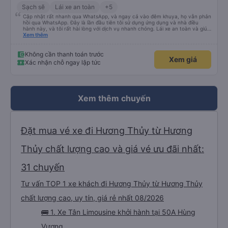
Sạch sẽ
Lái xe an toàn
+5
Cập nhật rất nhanh qua WhatsApp, và ngay cả vào đêm khuya, họ vẫn phản
hồi qua WhatsApp. Đây là lần đầu tiên tôi sử dụng ứng dụng và nhà điều
hành này, và tôi rất hài lòng với dịch vụ nhanh chóng. Lái xe an toàn và giúp
tôi đến khách sạn ở Huế, mặc dù tôi không báo trước khi đặt xe và tài xế đã
Xem thêm
hỏi tôi muốn đi đâu. Tôi rất cảm kích vì họ đã đón tôi tại địa điểm tôi muốn,
không giống như các nhà điều hành khác. Tôi đã quyết định sử dụng dịch vụ
của họ một lần nữa cho chuyến trở về Đà Nẵng.
Không cần thanh toán trước
Xem giá
Xác nhận chỗ ngay lập tức
Xem thêm chuyến
Đặt mua vé xe đi Hương Thủy từ Hương
Thủy chất lượng cao và giá vé ưu đãi nhất:
31 chuyến
Tư vấn TOP 1 xe khách đi Hương Thủy từ Hương Thủy
chất lượng cao, uy tín, giá rẻ nhất 08/2026
🚌 1. Xe Tân Limousine khởi hành tại 50A Hùng
Vương