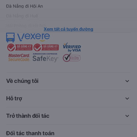
Đà Nẵng đi Hội An
Đà Nẵng đi Huế
Hải Phòng đi Hà Nội
Xem tất cả tuyến đường
keyboard_arrow_down
Về chúng tôi
keyboard_arrow_down
Hỗ trợ
keyboard_arrow_down
Trở thành đối tác
Đối tác thanh toán