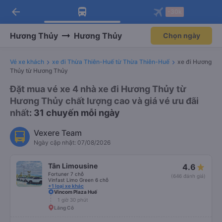
arrow_back
Tải app Vexere ngay!
Tải app Vexere
-30k
Mở app
Mở app
Nhận ưu đãi thành viên độc
-30k/ghế khi đặt vé máy bay qua
quyền
app
Hương Thủy
Hương Thủy
Chọn ngày
Vé xe khách
xe đi Thừa Thiên-Huế từ Thừa Thiên-Huế
xe đi Hương
Thủy từ Hương Thủy
Đặt mua vé xe 4 nhà xe đi Hương Thủy từ
Hương Thủy chất lượng cao và giá vé ưu đãi
nhất
: 31 chuyến mỗi ngày
Vexere Team
Ngày cập nhật: 07/08/2026
Tân Limousine
4.6
Fortuner 7 chỗ
(646 đánh giá)
Vinfast Limo Green 6 chỗ
+1 loại xe khác
Vincom Plaza Huế
1 giờ 30 phút
Lăng Cô