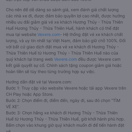
Cho nên để dễ dàng so sánh giá, xem đánh giá chất lượng
các nhà xe đi, được đảm bảo quyền lợi cao nhất, được hưởng
nhiều ưu đãi giảm giá vé xe khách Hương Thủy - Thừa Thiên
Huế Hương Thủy - Thừa Thiên Huế, hành khách có thể đặt
mua tại website
Vexere.com
- Hệ thống đặt vé xe khách chất
lượng, và uy tín nhất tại Việt Nam, đảm bảo giữ chỗ 100%. Đối
với bất cứ giao dịch đặt mua vé xe khách đi Hương Thủy -
Thừa Thiên Huế từ Hương Thủy - Thừa Thiên Huế nào của
quý khách tại trang web
Vexere.com
đều được Vexere cam
kết giải quyết sự cố. Chính sách tặng coupon giảm giá hoặc
hoàn tiền sẽ tùy theo từng trường hợp sự việc.
Hướng dẫn đặt vé tại Vexere.com:
Bước 1: Truy cập vào website Vexere hoặc tải app Vexere trên
CH Play hoặc App Store.
Bước 2: Chọn điểm đi, điểm đến, ngày đi, sau đó chọn “TÌM
VÉ XE”.
Bước 3: Chọn hãng xe khách đi Hương Thủy - Thừa Thiên
Huế từ Hương Thủy - Thừa Thiên Huế, giờ khởi hành phù hợp.
Bấm chọn vào khung giờ quý khách muốn đi để tiến hành đặt
vé.