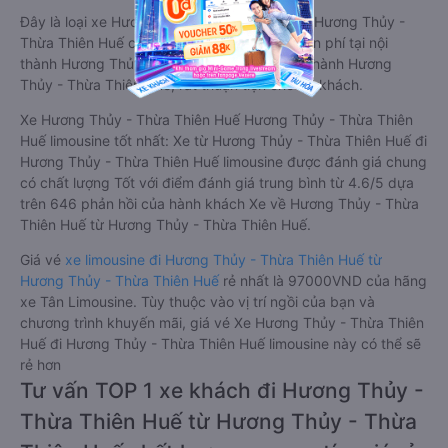
Đây là loại xe Hương Thủy - Thừa Thiên Huế Hương Thủy -
Thừa Thiên Huế có hỗ trợ đón/trả tận nơi miễn phí tại nội
thành Hương Thủy - Thừa Thiên Huế và nội thành Hương
Thủy - Thừa Thiên Huế, rất thuận tiện cho du khách.
Xe Hương Thủy - Thừa Thiên Huế Hương Thủy - Thừa Thiên
Huế limousine tốt nhất: Xe từ Hương Thủy - Thừa Thiên Huế đi
Hương Thủy - Thừa Thiên Huế limousine được đánh giá chung
có chất lượng Tốt với điểm đánh giá trung bình từ 4.6/5 dựa
trên 646 phản hồi của hành khách Xe về Hương Thủy - Thừa
Thiên Huế từ Hương Thủy - Thừa Thiên Huế.
Giá vé
xe limousine đi Hương Thủy - Thừa Thiên Huế từ
Hương Thủy - Thừa Thiên Huế
rẻ nhất là 97000VND của hãng
xe Tân Limousine. Tùy thuộc vào vị trí ngồi của bạn và
chương trình khuyến mãi, giá vé Xe Hương Thủy - Thừa Thiên
Huế đi Hương Thủy - Thừa Thiên Huế limousine này có thể sẽ
rẻ hơn
Tư vấn TOP 1 xe khách đi Hương Thủy -
Thừa Thiên Huế từ Hương Thủy - Thừa