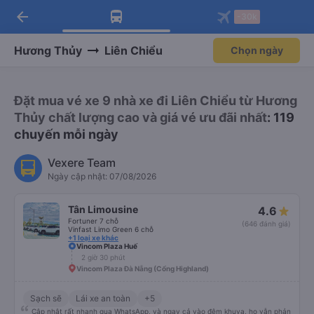
arrow_back
Tải app Vexere ngay!
Tải app Vexere
-30k
Mở app
Mở app
Nhận ưu đãi thành viên độc
-30k/ghế khi đặt vé máy bay qua
quyền
app
Hương Thủy
Liên Chiểu
Chọn ngày
Đặt mua vé xe 9 nhà xe đi Liên Chiểu từ Hương
Thủy chất lượng cao và giá vé ưu đãi nhất
: 119
chuyến mỗi ngày
Vexere Team
Ngày cập nhật: 07/08/2026
Tân Limousine
4.6
Fortuner 7 chỗ
(646 đánh giá)
Vinfast Limo Green 6 chỗ
+1 loại xe khác
Vincom Plaza Huế
2 giờ 30 phút
Vincom Plaza Đà Nẵng (Cổng Highland)
Sạch sẽ
Lái xe an toàn
+5
Cập nhật rất nhanh qua WhatsApp, và ngay cả vào đêm khuya, họ vẫn phản