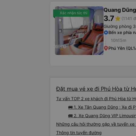
Quang Dũng
Xác nhận tức thì
3.7
star
(1141 đ
Giường phòng 3
Bến xe phía 
10h15m
Phú Yên (QL1
Đặt mua vé xe đi Phú Hòa từ H
Tư vấn TOP 2 xe khách đi Phú Hòa từ Hư
🚌 1. Xe Tân Quang Dũng : Xe đi 
🚌 2. Xe Quang Dũng VIP Limousi
Những câu hỏi thường gặp về tuyến xe
Thông tin tuyến đường