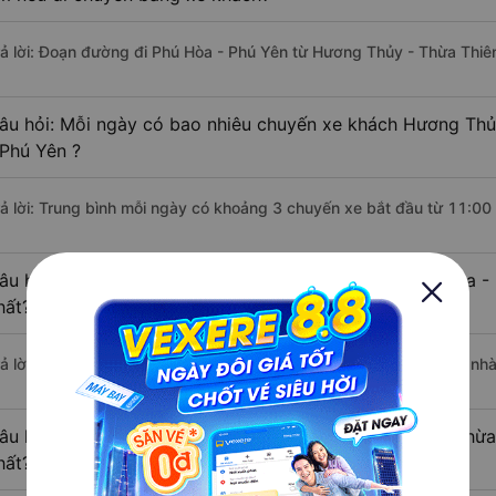
rả lời: Đoạn đường đi Phú Hòa - Phú Yên từ Hương Thủy - Thừa Thiê
âu hỏi: Mỗi ngày có bao nhiêu chuyến xe khách Hương Thủ
 Phú Yên ?
rả lời: Trung bình mỗi ngày có khoảng 3 chuyến xe bắt đầu từ 11:00
âu hỏi: Nhà xe đi Hương Thủy - Thừa Thiên Huế Phú Hòa -
hất?
rả lời: Chuyến xe có giờ xuất phát sớm nhất vào lúc 11:00 là của n
âu hỏi: Nhà xe đi Phú Hòa - Phú Yên từ Hương Thủy - Thừa
hất?