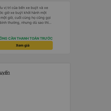
u vị trí của bến xe buýt và xe
ước giờ xe buýt khởi hành một
 một giờ, cuối cùng họ cũng gọi
ụ bình thường, nhưng dù sao thì
vì tôi rất thoải mái. Sẽ tuyệt
ơn. Nhưng tôi thích nó nên tôi
rất nhiều.
ÔNG CẦN THANH TOÁN TRƯỚC
Xem giá
huyến