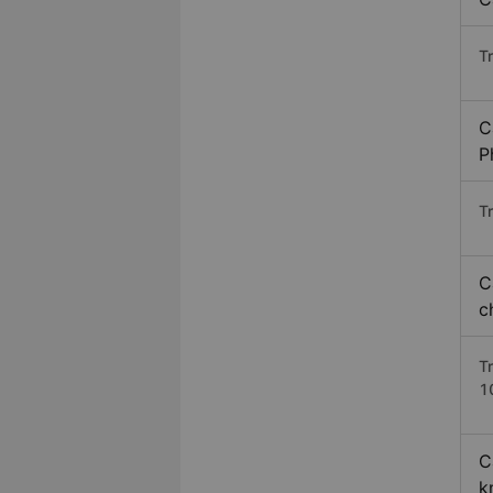
T
C
P
Tr
C
c
T
1
C
k