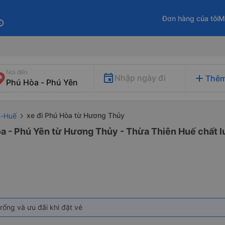
Đơn hàng của tôi
M
fo
Nơi đến
add
Nhập ngày đi
Thêm
xe đi Phú Hòa từ Hương Thủy
n-Huế
òa - Phú Yên từ Hương Thủy - Thừa Thiên Huế chất lư
rống và ưu đãi khi đặt vé