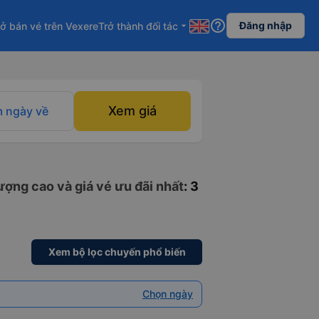
help_outline
Đăng nhập
ở bán vé trên Vexere
Trở thành đối tác
arrow_drop_down
Xem giá
 ngày về
ợng cao và giá vé ưu đãi nhất
: 3
Xem bộ lọc chuyến phổ biến
Chọn ngày