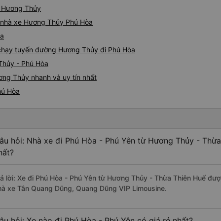
ừ Hương Thủy
iá nhà xe Hương Thủy Phú Hòa
òa
e chạy tuyến đường Hương Thủy đi Phú Hòa
Thủy - Phú Hòa
ơng Thủy nhanh và uy tín nhất
hú Hòa
âu hỏi: Nhà xe đi Phú Hòa - Phú Yên từ Hương Thủy - Thừa
hất?
rả lời: Xe đi Phú Hòa - Phú Yên từ Hương Thủy - Thừa Thiên Huế đượ
hà xe Tân Quang Dũng, Quang Dũng VIP Limousine.
âu hỏi: Xe nào đi Phú Hòa - Phú Yên có giá rẻ nhất?