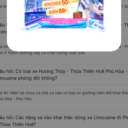
rả lời: Chuyến xe có giờ xuất phát trễ (muộn) nhất là vào lúc 15:51
âu hỏi: Review xe đi Phú Hòa - Phú Yên từ Hương Thủy - T
ượng tốt, xuất sắc, cao cấp nhất?
rả lời: Tạm thời chưa đủ review để đánh giá có nhà xe đi Phú Hòa -
ào ở tuyến đường này có chất lượng xuất sắc.
âu hỏi: Có loại xe Hương Thủy - Thừa Thiên Huế Phú Hòa -
imousine phòng đôi không?
rả lời: Hiện tại chưa có nhà xe nào có loại xe giường nằm đôi khai t
hú Hòa - Phú Yên.
âu hỏi: Các hãng xe nào khai thác dòng xe Limousine đi P
 Thừa Thiên Huế?