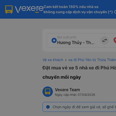
Cam kết hoàn 150% nếu nhà xe

không cung cấp dịch vụ vận chuyển (*)
in
Nơi xuất phát
import_export
Vé xe khách
xe đi Phú Yên từ Thừa Thiê
Đặt mua vé xe 5 nhà xe đi Phú H
chuyến mỗi ngày
Vexere Team
Ngày cập nhật: 07/08/2026
Chọn ngày đi để xem giá vé, số ghế t
info