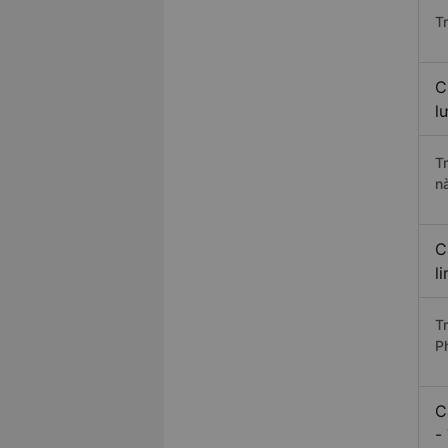
T
C
l
T
n
C
l
T
P
C
-