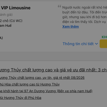
 VIP Limousine
Người nước ngoài rất khó hiể
buýt đến từ đâu. Tôi đến tr
ánh giá)
giờ, nhưng sau khi đi bộ hơn
2 chỗ (Có WC)
điện và tìm thấy tôi. Dịch v
nam Huế
tôi ngủ ngon hơn ở khách sạn 
Xem thêm
hơn nếu tiếng còi xe bớt to h
cho điểm tối đa. Cảm ơn bạn 
KH
A)
keyboard_arrow_down
Thông tin chi tiết
ương Thủy chất lượng cao và giá vé ưu đãi nhất: 3 c
ơng Thủy chất lượng cao, uy tín, giá rẻ nhất 08/2026
Phú Hòa chất lượng cao từ Hương Thủy
ne khởi hành tại 97 An Dương Vương (Bến xe phía nam Huế)
 từ Hương Thủy đi Phú Hòa