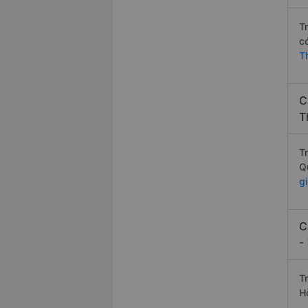
T
c
T
C
T
T
Q
g
C
-
T
H