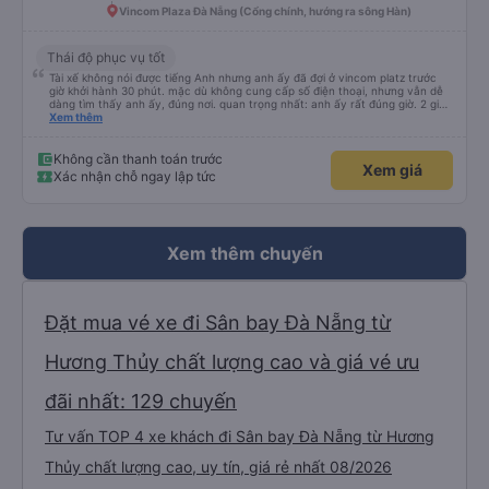
Vincom Plaza Đà Nẵng (Cổng chính, hướng ra sông Hàn)
Thái độ phục vụ tốt
Tài xế không nói được tiếng Anh nhưng anh ấy đã đợi ở vincom platz trước
giờ khởi hành 30 phút. mặc dù không cung cấp số điện thoại, nhưng vẫn dễ
dàng tìm thấy anh ấy, đúng nơi. quan trọng nhất: anh ấy rất đúng giờ. 2 giờ
15 phút đến khách sạn của chúng tôi ở Đà Nẵng. tôi muốn boa tiền cho anh
Xem thêm
ấy nhưng ví của tôi lại ở trong hành lý, vì vậy tôi sẽ nói chúc mừng năm mới
ở đây, hy vọng anh ấy có thể nhìn thấy. Anh ấy là một tài xế rất giỏi!
Không cần thanh toán trước
Xem giá
Xác nhận chỗ ngay lập tức
Xem thêm chuyến
Đặt mua vé xe đi Sân bay Đà Nẵng từ
Hương Thủy chất lượng cao và giá vé ưu
đãi nhất: 129 chuyến
Tư vấn TOP 4 xe khách đi Sân bay Đà Nẵng từ Hương
Thủy chất lượng cao, uy tín, giá rẻ nhất 08/2026