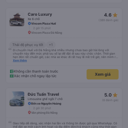
star_rate
Caro Luxury
4.6
Xe 6 chỗ
(389 đánh giá)
Vincom Plaza Huế
2 giờ 15 phút
Vincom Plaza Đà Nẵng
Thái độ phục vụ tốt
+1
Đi chuyến Huế với Đà Nẵng khá nhiều nhưng chưa bao giờ hài lòng với
chuyến này đến mức phải lưu số lại để đặt đi sau này chắc chắn. Thời gian
hẹn đón rất chuẩn giờ, các nhà xe khác đi rất hay lề mề trễ giờ, nên mình rất
bất ngờ với sự đúng giờ của xe. Xe ngồi sạch sẽ, chạy khá êm, thơm tho mùi
Xem thêm
tinh dầu ko có bị hôi hay dơ. Xe đời mới. Tài xế nay mình đi bạn ốm ốm sinh
năm 90, lái xe rất cứng và cực kỳ an toàn. Lần đầu tiên đi tuyến này mà
thấy tài xế chạy tuân thủ biến báo giới hạn tốc độ, ko sử dụng điện thoại khi
Không cần thanh toán trước
Xem giá
lái xe và rất tập trung, chuyển làn từ tốn và quan sát kỹ. Đón mình đi từ Đà
Xác nhận chỗ ngay lập tức
Nẵng 2:30 thì trả tại nhà lúc 5:00, trải nghiệm tốt nhất trong các nhà xe đã
từng đi.
star_rate
Đức Tuấn Travel
5.0
Limousine ghế ngồi 7 chỗ
(8 đánh giá)
Bến xe Nguyễn Hoàng
2 giờ 30 phút
Văn phòng Đà Nẵng
Giao tiếp dễ dàng, xác nhận hai lần và thông tin được gửi qua WhatsApp. Có
thể đặt xe một cách linh hoạt và địa điểm đón/trả khách cũng như thời gian