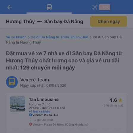
arrow_back
Tải app Vexere ngay!
Tải app Vexere
-30k
Mở app
Mở app
Nhận ưu đãi thành viên độc
-30k/ghế khi đặt vé máy bay qua
quyền
app
Hương Thủy
Sân bay Đà Nẵng
Chọn ngày
Vé xe khách
xe đi Đà Nẵng từ Thừa Thiên-Huế
xe đi Sân bay Đà
Nẵng từ Hương Thủy
Đặt mua vé xe 7 nhà xe đi Sân bay Đà Nẵng từ
Hương Thủy chất lượng cao và giá vé ưu đãi
nhất
: 129 chuyến mỗi ngày
Vexere Team
Ngày cập nhật: 08/08/2026
Tân Limousine
4.6
Fortuner 7 chỗ
(646 đánh giá)
Vinfast Limo Green 6 chỗ
+1 loại xe khác
Vincom Plaza Huế
2 giờ 30 phút
Vincom Plaza Đà Nẵng (Cổng Highland)