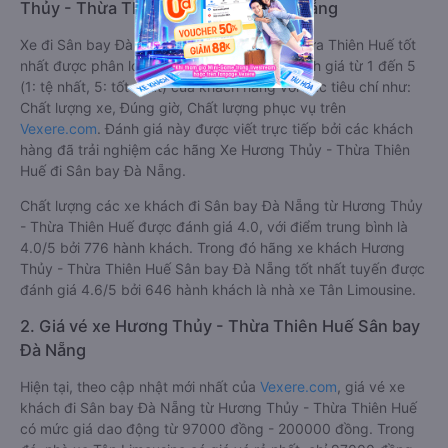
Thủy - Thừa Thiên Huế Sân bay Đà Nẵng
Xe đi Sân bay Đà Nẵng từ Hương Thủy - Thừa Thiên Huế tốt
nhất được phân loại chất lượng dựa trên đánh giá từ 1 đến 5
(1: tệ nhất, 5: tốt nhất) của khách hàng với các tiêu chí như:
Chất lượng xe, Đúng giờ, Chất lượng phục vụ trên
Vexere.com
. Đánh giá này được viết trực tiếp bởi các khách
hàng đã trải nghiệm các hãng Xe Hương Thủy - Thừa Thiên
Huế đi Sân bay Đà Nẵng.
Chất lượng các xe khách đi Sân bay Đà Nẵng từ Hương Thủy
- Thừa Thiên Huế được đánh giá 4.0, với điểm trung bình là
4.0/5 bởi 776 hành khách. Trong đó hãng xe khách Hương
Thủy - Thừa Thiên Huế Sân bay Đà Nẵng tốt nhất tuyến được
đánh giá 4.6/5 bởi 646 hành khách là nhà xe Tân Limousine.
2. Giá vé xe Hương Thủy - Thừa Thiên Huế Sân bay
Đà Nẵng
Hiện tại, theo cập nhật mới nhất của
Vexere.com
, giá vé xe
khách đi Sân bay Đà Nẵng từ Hương Thủy - Thừa Thiên Huế
có mức giá dao động từ 97000 đồng - 200000 đồng. Trong