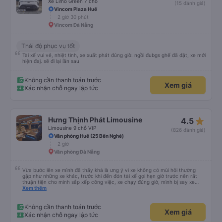
Xe Limo Green 7 chỗ
(15 đánh giá)
Vincom Plaza Huế
2 giờ 30 phút
Vincom Đà Nẵng
Thái độ phục vụ tốt
Tài xế vui vẻ, nhiệt tình, xe xuất phát đúng giờ. ngồi đubgs ghế đã đặt, xe mới
hiện đaj. sẽ đi lại lần sau
Không cần thanh toán trước
Xem giá
Xác nhận chỗ ngay lập tức
star_rate
Hưng Thịnh Phát Limousine
4.5
Limousine 9 chỗ VIP
(826 đánh giá)
Văn phòng Huế (25 Bến Nghé)
2 giờ
Văn phòng Đà Nẵng
Vừa bước lên xe mình đã thấy khá là ưng ý vì xe không có mùi hôi thường
gặp như những xe khác, trước khi đến đón tài xế gọi hẹn giờ trước nên rất
thuận tiện cho mình sắp xếp công việc, xe chạy đúng giờ, mình bị say xe
nhưng khá là thoải mái trong chuyến xe này, tài xế dễ thương cực, Hưng
Xem thêm
Thịnh Phát sẽ là lựa chọn đầu tiên của mình mỗi khi di chuyển Huế - ĐN -
Huế
Không cần thanh toán trước
Xem giá
Xác nhận chỗ ngay lập tức