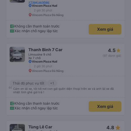
+1 loại xe khác
Vincom Plaza Huế
2 giờ 30 phút
Vincom Plaza Đà Nẵng
Không cần thanh toán trước
Xem giá
Xác nhận chỗ ngay lập tức
Thanh Bình 7 Car
4.5
Limousine 9 chỗ
(97 đánh giá)
Xe 7 chỗ
Vincom Plaza Huế
2 giờ 30 phút
Vincom Plaza Đà Nẵng
Thái độ phục vụ tốt
+1
Cảm ơn lái xe, tôi tới nơi con gái quên diện thoại trên xe và anh lái xe đã
nhiệt tình ghé gửi trả !
Không cần thanh toán trước
Xem giá
Xác nhận chỗ ngay lập tức
star_rate
Tùng Lê Car
4.8