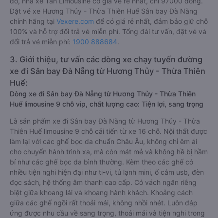
đó, nhà xe Tân Limousine có giá vé rẻ nhất, chỉ 97000 đồng.
Đặt vé xe Hương Thủy - Thừa Thiên Huế Sân bay Đà Nẵng
chính hãng tại
Vexere.com
để có giá rẻ nhất, đảm bảo giữ chỗ
100% và hỗ trợ đổi trả vé miễn phí. Tổng đài tư vấn, đặt vé và
đổi trả vé miễn phí:
1900 888684
.
3. Giới thiệu, tư vấn các dòng xe chạy tuyến đường
xe đi Sân bay Đà Nẵng từ Hương Thủy - Thừa Thiên
Huế:
Dòng xe đi Sân bay Đà Nẵng từ Hương Thủy - Thừa Thiên
Huế limousine 9 chỗ vip, chất lượng cao: Tiện lợi, sang trọng
Là sản phẩm xe đi Sân bay Đà Nẵng từ Hương Thủy - Thừa
Thiên Huế limousine 9 chỗ cải tiến từ xe 16 chỗ. Nội thất được
làm lại với các ghế bọc da chuẩn Châu Âu, không chỉ êm ái
cho chuyến hành trình xa, mà còn mát mẻ và không hề bị hầm
bí như các ghế bọc da bình thường. Kèm theo các ghế có
nhiều tiện nghi hiện đại như ti-vi, tủ lạnh mini, ổ cắm usb, đèn
đọc sách, hệ thống âm thanh cao cấp. Có vách ngăn riêng
biệt giữa khoang lái và khoang hành khách. Khoảng cách
giữa các ghế ngồi rất thoải mái, không nhồi nhét. Luôn đáp
ứng được nhu cầu về sang trọng, thoải mái và tiện nghi trong