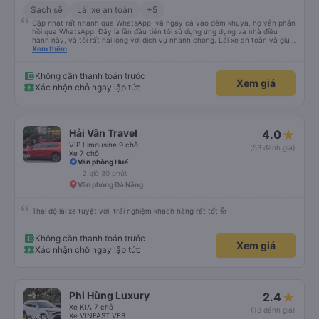
Sạch sẽ
Lái xe an toàn
+5
Cập nhật rất nhanh qua WhatsApp, và ngay cả vào đêm khuya, họ vẫn phản
hồi qua WhatsApp. Đây là lần đầu tiên tôi sử dụng ứng dụng và nhà điều
hành này, và tôi rất hài lòng với dịch vụ nhanh chóng. Lái xe an toàn và giúp
tôi đến khách sạn ở Huế, mặc dù tôi không báo trước khi đặt xe và tài xế đã
Xem thêm
hỏi tôi muốn đi đâu. Tôi rất cảm kích vì họ đã đón tôi tại địa điểm tôi muốn,
không giống như các nhà điều hành khác. Tôi đã quyết định sử dụng dịch vụ
của họ một lần nữa cho chuyến trở về Đà Nẵng.
Không cần thanh toán trước
Xem giá
Xác nhận chỗ ngay lập tức
Hải Vân Travel
4.0
VIP Limousine 9 chỗ
(53 đánh giá)
Xe 7 chỗ
Văn phòng Huế
2 giờ 30 phút
Văn phòng Đà Nẵng
Thái độ lái xe tuyệt vời, trải nghiệm khách hàng rất tốt 👍
Không cần thanh toán trước
Xem giá
Xác nhận chỗ ngay lập tức
Phi Hùng Luxury
2.4
Xe KIA 7 chỗ
(13 đánh giá)
Xe VINFAST VF8