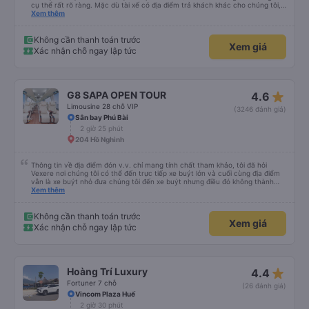
cụ thể rất rõ ràng. Mặc dù tài xế có địa điểm trả khách khác cho chúng tôi,
nhưng chúng tôi vẫn có thể đến địa điểm mình muốn.
Xem thêm
Không cần thanh toán trước
Xem giá
Xác nhận chỗ ngay lập tức
star_rate
G8 SAPA OPEN TOUR
4.6
Limousine 28 chỗ VIP
(3246 đánh giá)
Sân bay Phú Bài
2 giờ 25 phút
204 Hồ Nghinh
Thông tin về địa điểm đón v.v. chỉ mang tính chất tham khảo, tôi đã hỏi
Vexere nơi chúng tôi có thể đến trực tiếp xe buýt lớn và cuối cùng địa điểm
vẫn là xe buýt nhỏ đưa chúng tôi đến xe buýt nhưng điều đó không thành
vấn đề. Chúng tôi khởi hành đúng giờ từ Hà Nội nhưng đã nghỉ rất lâu ở sân
Xem thêm
bay để đợi một số hành khách tôi đoán vậy và chỉ đến Sa Pa muộn 30 phút
nên rất tốt. Không có WC trên xe buýt nên hãy cân nhắc nhưng bạn sẽ nghỉ
30 phút hai lần ở khu vực đường cao tốc (3 nghìn đồng để sử dụng phòng
Không cần thanh toán trước
Xem giá
tắm và chúng rất sạch sẽ) và cũng có thể mua rất nhiều đồ ăn nhẹ và thức
Xác nhận chỗ ngay lập tức
ăn khác nhau. Ghế ngồi rất thoải mái! Hãy nhớ rằng đôi khi chất lượng đường
không được tốt nên có thể rất rung lắc. Chúng tôi đã đặt 2 ghế trên cùng ở
phía sau cùng của xe buýt và bạn có thể cảm thấy xe buýt rung rất nhiều,
những ghế dưới ngay trước những ghế này thoải mái hơn nhiều và chúng tôi
có thể sử dụng chúng vì chúng trống. Nhìn chung là một hành trình rất tốt :)
star_rate
Hoàng Trí Luxury
4.4
Fortuner 7 chỗ
(26 đánh giá)
Vincom Plaza Huế
2 giờ 30 phút