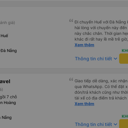
Đi chuyến Huế với Đà Nẵng 
ánh giá)
hài lòng với chuyến này đến 
này chắc chắn. Thời gian hẹn đón rất chuẩn giờ, các nhà xe
 Huế
khác đi rất hay lề mề trễ giờ
đúng giờ của xe. Xe ngồi sạch sẽ, chạy khá êm, thơm tho
Xem thêm
 Đà Nẵng
mùi tinh dầu ko có bị hôi hay dơ. Xe đờ
KH
đi bạn ốm ốm sinh năm 90, l
keyboard_arrow_down
Thông tin chi tiết
toàn. Lần đầu tiên đi tuyến 
biến báo giới hạn tốc độ, ko 
rất tập trung, chuyển làn từ tốn và
từ Đà Nẵng 2:30 thì trả tại n
avel
Giao tiếp dễ dàng, xác nhận 
trong các nhà xe đã từng đi.
qua WhatsApp. Có thể đặt xe
á)
đón/trả khách cũng như thời 
gồi 7 chỗ
tài xế có địa điểm trả khác
ễn Hoàng
chúng tôi vẫn có thể đến đị
Xem thêm
KH
à Nẵng
keyboard_arrow_down
Thông tin chi tiết