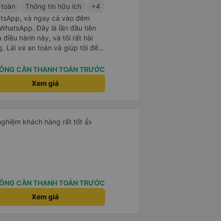
 toàn
Thông tin hữu ích
+4
atsApp, và ngay cả vào đêm
WhatsApp. Đây là lần đầu tiên
điều hành này, và tôi rất hài
. Lái xe an toàn và giúp tôi đến
 không báo trước khi đặt xe và
. Tôi rất cảm kích vì họ đã đón
ÔNG CẦN THANH TOÁN TRƯỚC
hông giống như các nhà điều hành
Xem giá
dụng dịch vụ của họ một lần nữa
i nghiệm khách hàng rất tốt 👍
ÔNG CẦN THANH TOÁN TRƯỚC
Xem giá