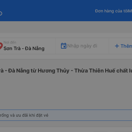
Đơn hàng của tôi
M
fo
Nơi đến
add
Nhập ngày đi
Thêm
rà - Đà Nẵng từ Hương Thủy - Thừa Thiên Huế chất l
rống và ưu đãi khi đặt vé