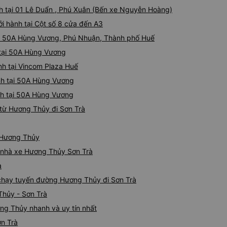
nh tại 01 Lê Duẩn , Phú Xuân (Bến xe Nguyễn Hoàng)
 hành tại Cột số 8 cửa đến A3
tại 50A Hùng Vương, Phú Nhuận, Thành phố Huế
 tại 50A Hùng Vương
nh tại Vincom Plaza Huế
ành tại 50A Hùng Vương
nh tại 50A Hùng Vương
từ Hương Thủy đi Sơn Trà
ừ Hương Thủy
iá nhà xe Hương Thủy Sơn Trà
à
e chạy tuyến đường Hương Thủy đi Sơn Trà
Thủy - Sơn Trà
ng Thủy nhanh và uy tín nhất
ơn Trà