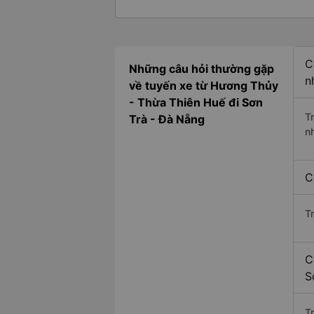
C
Những câu hỏi thường gặp
n
về tuyến xe từ Hương Thủy
- Thừa Thiên Huế đi Sơn
T
Trà - Đà Nẵng
n
C
T
C
S
Tr