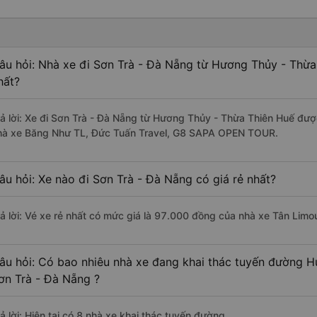
âu hỏi: Nhà xe đi Sơn Trà - Đà Nẵng từ Hương Thủy - Thừa
hất?
rả lời: Xe đi Sơn Trà - Đà Nẵng từ Hương Thủy - Thừa Thiên Huế đượ
hà xe Băng Như TL, Đức Tuấn Travel, G8 SAPA OPEN TOUR.
âu hỏi: Xe nào đi Sơn Trà - Đà Nẵng có giá rẻ nhất?
rả lời: Vé xe rẻ nhất có mức giá là 97.000 đồng của nhà xe Tân Limo
âu hỏi: Có bao nhiêu nhà xe đang khai thác tuyến đường H
ơn Trà - Đà Nẵng ?
ả lời: Hiện tại có 8 nhà xe khai thác tuyến đường.