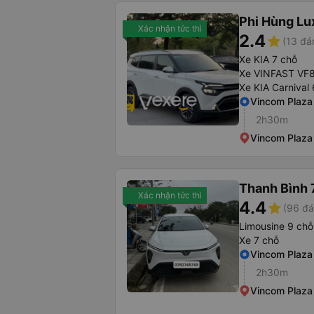
Phi Hùng Lu
Xác nhận tức thì
2.4
star
(13 đá
Xe KIA 7 chỗ
Xe VINFAST VF
Xe KIA Carnival
Vincom Plaza
2h30m
Vincom Plaza
Thanh Bình 
Xác nhận tức thì
4.4
star
(96 đá
Limousine 9 chỗ
Xe 7 chỗ
Vincom Plaza
2h30m
Vincom Plaza