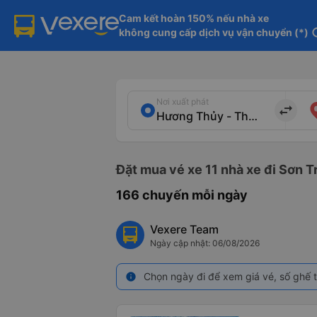
Cam kết hoàn 150% nếu nhà xe

không cung cấp dịch vụ vận chuyển (*)
in
Nơi xuất phát
import_export
Đặt mua vé xe 11 nhà xe đi Sơn T
166 chuyến mỗi ngày
Vexere Team
Ngày cập nhật: 06/08/2026
Chọn ngày đi để xem giá vé, số ghế t
info