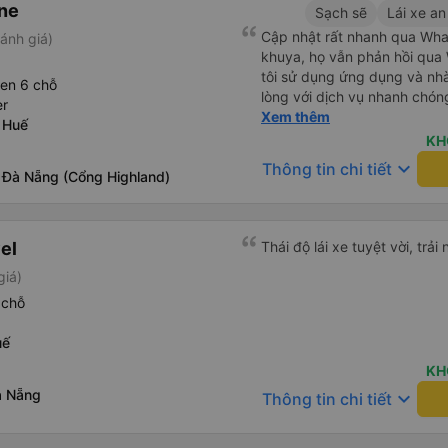
ne
Sạch sẽ
Lái xe an
Cập nhật rất nhanh qua Wh
ánh giá)
khuya, họ vẫn phản hồi qua 
tôi sử dụng ứng dụng và nhà 
een 6 chỗ
lòng với dịch vụ nhanh chóng
er
khách sạn ở Huế, mặc dù tôi
Xem thêm
 Huế
tài xế đã hỏi tôi muốn đi đâu
KH
tôi tại địa điểm tôi muốn, k
keyboard_arrow_down
Thông tin chi tiết
 Đà Nẵng (Cổng Highland)
khác. Tôi đã quyết định sử 
cho chuyến trở về Đà Nẵng.
el
Thái độ lái xe tuyệt vời, trả
giá)
 chỗ
uế
KH
à Nẵng
keyboard_arrow_down
Thông tin chi tiết