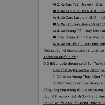
🚌 2. Xe Đức Tuấn Travel khởi hà
🚌 3. Xe G8 SAPA OPEN TOUR khởi
🚌 4. Xe Caro Luxury khởi hành 
🚌 5. Xe Tân Limousine khởi hành
🚌 6. Xe Hoàng Trí Luxury khởi hà
🚌 7. Xe Thanh Bình 7 Car khởi h
🚌 8. Xe Phi Hùng Luxury khởi hà
Những câu hỏi thường gặp về tuyến xe 
Thông tin tuyến đường
Giới thiệu tuyến đường xe đi Sơn Trà t
1. Về chất lượng, review, đánh g
2. Giá vé xe Hương Thủy - Sơn Tr
3. Giới thiệu, tư vấn các dòng x
Bảng tổng hợp thông tin nhà xe Hương 
Cách đặt vé xe khách đi Sơn Trà từ Hươ
Đặt vé xe Tết 2027 từ Hương Thủy đi S