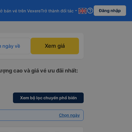
help_outline
Đăng nhập
ở bán vé trên Vexere
Trở thành đối tác
arrow_drop_down
Xem giá
 ngày về
ượng cao và giá vé ưu đãi nhất
:
Xem bộ lọc chuyến phổ biến
Chọn ngày