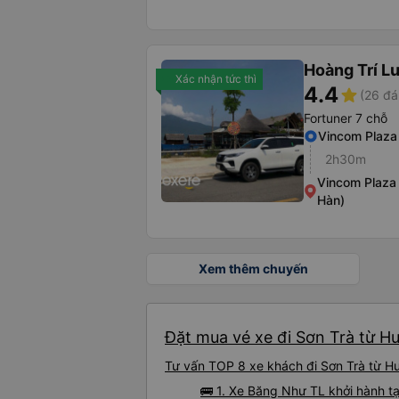
Hoàng Trí L
Xác nhận tức thì
4.4
star
(26 đá
Fortuner 7 chỗ
Vincom Plaza
2h30m
Vincom Plaza
Hàn)
Xem thêm chuyến
Đặt mua vé xe đi Sơn Trà từ H
Tư vấn TOP 8 xe khách đi Sơn Trà từ Hư
🚌 1. Xe Băng Như TL khởi hành 