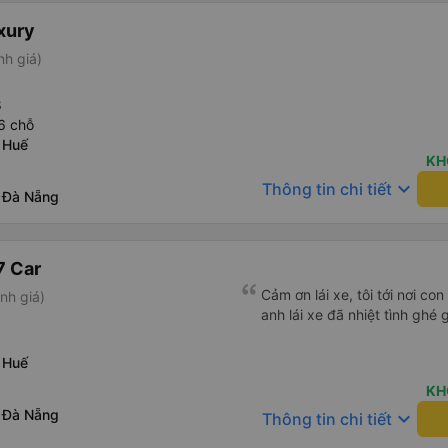
xury
nh giá)
8
 6 chỗ
 Huế
KH
keyboard_arrow_down
Thông tin chi tiết
 Đà Nẵng
7 Car
Cảm ơn lái xe, tôi tới nơi co
nh giá)
anh lái xe đã nhiệt tình ghé g
 Huế
KH
 Đà Nẵng
keyboard_arrow_down
Thông tin chi tiết