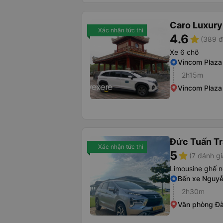
Caro Luxury
Xác nhận tức thì
4.6
star
(389 đ
Xe 6 chỗ
Vincom Plaza
2h15m
Vincom Plaza
Đức Tuấn Tr
Xác nhận tức thì
5
star
(7 đánh gi
Limousine ghế n
Bến xe Nguy
2h30m
Văn phòng Đ