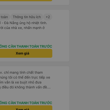
 toàn
Thông tin hữu ích
+2
- Đà Nẵng ủng hộ nhiệt tình.
ười của nhà xe, nhấn mạnh ở
ÔNG CẦN THANH TOÁN TRƯỚC
Xem giá
.v. chỉ mang tính chất tham
húng tôi có thể đến trực tiếp xe
iểm vẫn là xe buýt nhỏ đưa
g điều đó không thành vấn đề.
ờ từ Hà Nội nhưng đã nghỉ rất
 hành khách tôi đoán vậy và chỉ
 rất tốt. Không có WC trên xe
ÔNG CẦN THANH TOÁN TRƯỚC
 bạn sẽ nghỉ 30 phút hai lần ở
Xem giá