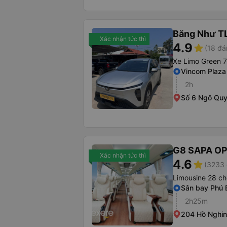
Băng Như T
Xác nhận tức thì
4.9
star
(18 đá
Xe Limo Green 7
Vincom Plaza
2h
Số 6 Ngô Qu
G8 SAPA O
Xác nhận tức thì
4.6
star
(3233 
Limousine 28 ch
Sân bay Phú 
2h25m
204 Hồ Nghi