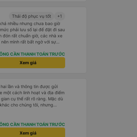
Thái độ phục vụ tốt
+1
khá nhiều nhưng chưa bao giờ
mức phải lưu số lại để đặt đi sau
, nên mình rất bất ngờ với sự
i mới. Tài xế nay mình
ÔNG CẦN THANH TOÁN TRƯỚC
ái xe rất cứng và cực kỳ an
Xem giá
này mà thấy tài xế chạy tuân thủ
sử dụng điện thoại khi lái xe và
 quan sát kỹ. Đón mình đi
hà lúc 5:00, trải nghiệm tốt nhất
hai lần và thông tin được gửi
 một cách linh hoạt và địa điểm
gian cụ thể rất rõ ràng. Mặc dù
h khác cho chúng tôi, nhưng
a điểm mình muốn.
ÔNG CẦN THANH TOÁN TRƯỚC
Xem giá