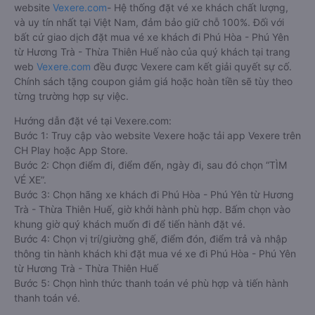
website
Vexere.com
- Hệ thống đặt vé xe khách chất lượng,
và uy tín nhất tại Việt Nam, đảm bảo giữ chỗ 100%. Đối với
bất cứ giao dịch đặt mua vé xe khách đi Phú Hòa - Phú Yên
từ Hương Trà - Thừa Thiên Huế nào của quý khách tại trang
web
Vexere.com
đều được Vexere cam kết giải quyết sự cố.
Chính sách tặng coupon giảm giá hoặc hoàn tiền sẽ tùy theo
từng trường hợp sự việc.
Hướng dẫn đặt vé tại Vexere.com:
Bước 1: Truy cập vào website Vexere hoặc tải app Vexere trên
CH Play hoặc App Store.
Bước 2: Chọn điểm đi, điểm đến, ngày đi, sau đó chọn “TÌM
VÉ XE”.
Bước 3: Chọn hãng xe khách đi Phú Hòa - Phú Yên từ Hương
Trà - Thừa Thiên Huế, giờ khởi hành phù hợp. Bấm chọn vào
khung giờ quý khách muốn đi để tiến hành đặt vé.
Bước 4: Chọn vị trí/giường ghế, điểm đón, điểm trả và nhập
thông tin hành khách khi đặt mua vé xe đi Phú Hòa - Phú Yên
từ Hương Trà - Thừa Thiên Huế
Bước 5: Chọn hình thức thanh toán vé phù hợp và tiến hành
thanh toán vé.