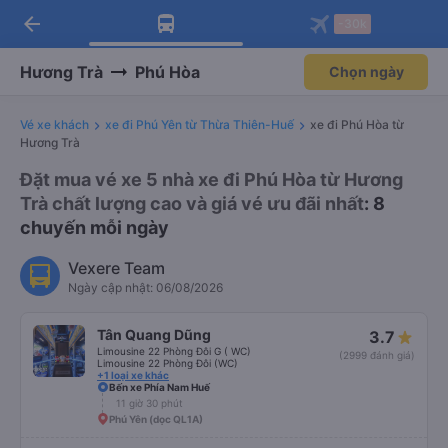
arrow_back
Tải app Vexere ngay!
Tải app Vexere
-30k
Mở app
Mở app
Nhận ưu đãi thành viên độc
-30k/ghế khi đặt vé máy bay qua
quyền
app
Hương Trà
Phú Hòa
Chọn ngày
Vé xe khách
xe đi Phú Yên từ Thừa Thiên-Huế
xe đi Phú Hòa từ
Hương Trà
Đặt mua vé xe 5 nhà xe đi Phú Hòa từ Hương
Trà chất lượng cao và giá vé ưu đãi nhất
: 8
chuyến mỗi ngày
Vexere Team
Ngày cập nhật: 06/08/2026
Tân Quang Dũng
3.7
Limousine 22 Phòng Đôi G ( WC)
(2999 đánh giá)
Limousine 22 Phòng Đôi (WC)
+1 loại xe khác
Bến xe Phía Nam Huế
11 giờ 30 phút
Phú Yên (dọc QL1A)