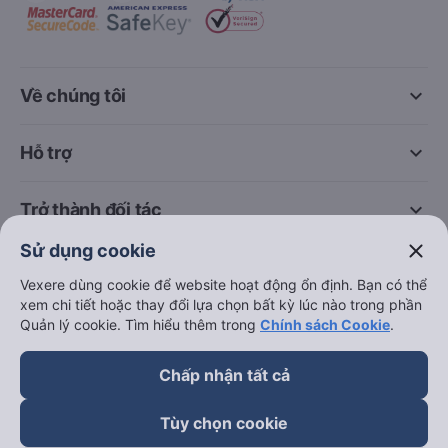
keyboard_arrow_down
Về chúng tôi
keyboard_arrow_down
Hỗ trợ
keyboard_arrow_down
Trở thành đối tác
close
Sử dụng cookie
Đối tác thanh toán
Vexere dùng cookie để website hoạt động ổn định. Bạn có thể
xem chi tiết hoặc thay đổi lựa chọn bất kỳ lúc nào trong phần
Quản lý cookie. Tìm hiểu thêm trong
Chính sách Cookie
.
Chấp nhận tất cả
Tùy chọn cookie