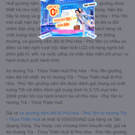
Huế giường nằm đôi là loại xe đặc biệt. Với mỗi giường được
thiết kế như một phòng ngủ khách sạn sang trọng, hiện đại.
Đây là dòng xe giường nằm cho cặp đôi đi Phú Hòa - Phú Yên
mới xuất hiện tại Việt Nam. Loại xe giường nằm đôi ra đời
nhằm đáp ứng yêu cầu ngày càng cao của khách hàng về
chất lượng dịch vụ vận tải. So với xe giường nằm thông
thường, xe giường nằm đôi đi Phú Hòa - Phú Yên có nhiều ưu
điểm và tiện nghi vượt trội. Màn hình LCD với hàng nghìn bộ
phim giải trí, wifi, và nước uống và chăn đắp miễn phí phục vụ
hành khách suốt hành trình.
Xe Hương Trà - Thừa Thiên Huế Phú Hòa - Phú Yên giường
nằm đôi tốt nhất: Xe từ Hương Trà - Thừa Thiên Huế đi Phú
Hòa - Phú Yên giường nằm đôi được đánh giá chung có chất
lượng Tốt với điểm đánh giá trung bình từ 3.7/5 dựa trên
2999 phản hồi của hành khách Xe về Phú Hòa - Phú Yên từ
Hương Trà - Thừa Thiên Huế.
Giá vé
xe giường nằm đôi đi Phú Hòa - Phú Yên từ Hương Trà
- Thừa Thiên Huế
rẻ nhất là 500000VND của hãng xe Tân
Quang Dũng. Tùy thuộc vào chương trình khuyến mãi, giá vé
Xe Hương Trà - Thừa Thiên Huế đi Phú Hòa - Phú Yên giường