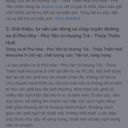
đồng. Đặt vé xe Hương Trà - Thừa Thiên Huế Phú Hòa - Phú
Yên chính hãng tại
Vexere.com
để có giá rẻ nhất, đảm bảo giữ
chỗ 100% và hỗ trợ đổi trả vé miễn phí. Tổng đài tư vấn, đặt
vé và đổi trả vé miễn phí:
1900 888684
.
3. Giới thiệu, tư vấn các dòng xe chạy tuyến đường
xe đi Phú Hòa - Phú Yên từ Hương Trà - Thừa Thiên
Huế:
Dòng xe đi Phú Hòa - Phú Yên từ Hương Trà - Thừa Thiên Huế
limousine 9 chỗ vip, chất lượng cao: Tiện lợi, sang trọng
Là sản phẩm xe đi Phú Hòa - Phú Yên từ Hương Trà - Thừa
Thiên Huế limousine 9 chỗ cải tiến từ xe 16 chỗ. Nội thất được
làm lại với các ghế bọc da chuẩn Châu Âu, không chỉ êm ái
cho chuyến hành trình xa, mà còn mát mẻ và không hề bị hầm
bí như các ghế bọc da bình thường. Kèm theo các ghế có
nhiều tiện nghi hiện đại như ti-vi, tủ lạnh mini, ổ cắm usb, đèn
đọc sách, hệ thống âm thanh cao cấp. Có vách ngăn riêng
biệt giữa khoang lái và khoang hành khách. Khoảng cách
giữa các ghế ngồi rất thoải mái, không nhồi nhét. Luôn đáp
ứng được nhu cầu về sang trọng, thoải mái và tiện nghi trong
việc di chuyển.