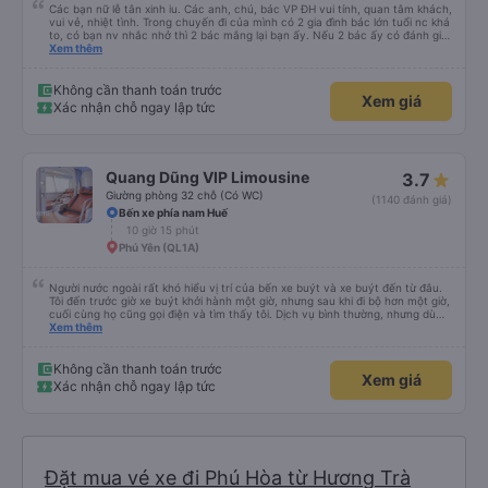
Các bạn nữ lễ tân xinh iu. Các anh, chú, bác VP ĐH vui tính, quan tâm khách,
vui vẻ, nhiệt tình. Trong chuyến đi của mình có 2 gia đình bác lớn tuổi nc khá
to, có bạn nv nhắc nhở thì 2 bác mắng lại bạn ấy. Nếu 2 bác ấy có đánh giá
xấu thì mình ngược lại nha. Bạn ấy nhắc nhở rất đúng. 2 bác nói rất to. To
Xem thêm
đến lỗi mình ngủ còn mơ được câu chuyện các bác nói với nhau xuất hiện
trong giấc mơ của mình luôn. Nên nếu bạn ấy bị phản ánh thì đừng trừ lương
bạn ấy nha. Nếu bạn ấy bị trừ thì bảo bạn ấy liên hệ sđt của mình, mình hỗ
Không cần thanh toán trước
Xem giá
trợ ạ. Số mình đuôi 666, chuyến ĐH-NT ngày 16/1. À các bạn nữ lễ tân xinh
Xác nhận chỗ ngay lập tức
iu còn đổi cho mình phòng đơn sang đôi xong còn note là (một mình) yêu
luôn. Nhưng phòng đôi mà nằm một thì mỗi lần xe rẽ 1 cái là ✈️ Ít đi xe khách
nhưng đủ để đánh giá 10/10.
Quang Dũng VIP Limousine
3.7
Giường phòng 32 chỗ (Có WC)
(1140 đánh giá)
Bến xe phía nam Huế
10 giờ 15 phút
Phú Yên (QL1A)
Người nước ngoài rất khó hiểu vị trí của bến xe buýt và xe buýt đến từ đâu.
Tôi đến trước giờ xe buýt khởi hành một giờ, nhưng sau khi đi bộ hơn một giờ,
cuối cùng họ cũng gọi điện và tìm thấy tôi. Dịch vụ bình thường, nhưng dù
sao thì tôi ngủ ngon hơn ở khách sạn vì tôi rất thoải mái. Sẽ tuyệt hơn nếu
Xem thêm
tiếng còi xe bớt to hơn. Nhưng tôi thích nó nên tôi cho điểm tối đa. Cảm ơn
bạn rất nhiều.
Không cần thanh toán trước
Xem giá
Xác nhận chỗ ngay lập tức
Đặt mua vé xe đi Phú Hòa từ Hương Trà