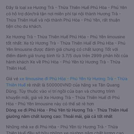
Đây là loại xe Hương Trà - Thừa Thiên Huế Phú Hòa - Phú Yên
có hỗ trợ đón/trả tận nơi miễn phí tại nội thành Hương Trà -
Thừa Thiên Huế và nội thành Phú Hòa - Phú Yên, rất thuận
tiện cho du khách.
Xe Hương Trà - Thừa Thiên Huế Phú Hòa - Phú Yên limousine
tốt nhất: Xe từ Hương Trà - Thừa Thiên Huế đi Phú Hòa - Phú
Yên limousine được đánh giá chung có chất lượng Tốt với
điểm đánh giá trung bình từ 3.7/5 dựa trên 2999 phản hồi của
hành khách Xe về Phú Hòa - Phú Yên từ Hương Trà - Thừa
Thiên Huế.
Giá vé
xe limousine đi Phú Hòa - Phú Yên từ Hương Trà - Thừa
Thiên Huế
rẻ nhất là 500000VND của hãng xe Tân Quang
Dũng. Tùy thuộc vào vị trí ngồi của bạn và chương trình
khuyến mãi, giá vé Xe Hương Trà - Thừa Thiên Huế đi Phú
Hòa - Phú Yên limousine này có thể sẽ rẻ hơn
Dòng xe đi Phú Hòa - Phú Yên từ Hương Trà - Thừa Thiên Huế
giường nằm chất lượng cao: Thoải mái, giá cả tốt nhất
Những nhà xe đi Phú Hòa - Phú Yên từ Hương Trà - Thừa
Thiên Huế đều sở hữu những xe giường nằm chất lượng cao.