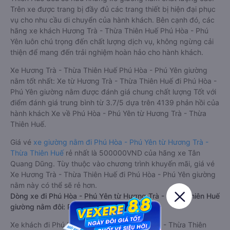
Trên xe được trang bị đầy đủ các trang thiết bị hiện đại phục
vụ cho nhu cầu di chuyển của hành khách. Bên cạnh đó, các
hãng xe khách Hương Trà - Thừa Thiên Huế Phú Hòa - Phú
Yên luôn chú trọng đến chất lượng dịch vụ, không ngừng cải
thiện để mang đến trải nghiệm hoàn hảo cho hành khách.
Xe Hương Trà - Thừa Thiên Huế Phú Hòa - Phú Yên giường
nằm tốt nhất: Xe từ Hương Trà - Thừa Thiên Huế đi Phú Hòa -
Phú Yên giường nằm được đánh giá chung chất lượng Tốt với
điểm đánh giá trung bình từ 3.7/5 dựa trên 4139 phản hồi của
hành khách Xe về Phú Hòa - Phú Yên từ Hương Trà - Thừa
Thiên Huế.
Giá vé
xe giường nằm đi Phú Hòa - Phú Yên từ Hương Trà -
Thừa Thiên Huế
rẻ nhất là 500000VND của hãng xe Tân
Quang Dũng. Tùy thuộc vào chương trình khuyến mãi, giá vé
Xe Hương Trà - Thừa Thiên Huế đi Phú Hòa - Phú Yên giường
nằm này có thể sẽ rẻ hơn.
Dòng xe đi Phú Hòa - Phú Yên từ Hương Trà - Thừa Thiên Huế
giường nằm đôi: Riêng tư, đầy đủ tiện nghi
Xe khách đi Phú Hòa - Phú Yên từ Hương Trà - Thừa Thiên