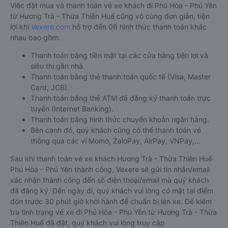
Việc đặt mua và thanh toán vé xe khách đi Phú Hòa - Phú Yên
từ Hương Trà - Thừa Thiên Huế cũng vô cùng đơn giản, tiện
lợi khi
Vexere.com
hỗ trợ đến 06 hình thức thanh toán khác
nhau bao gồm:
Thanh toán bằng tiền mặt tại các cửa hàng tiện lợi và
siêu thị gần nhà.
Thanh toán bằng thẻ thanh toán quốc tế (Visa, Master
Card, JCB).
Thanh toán bằng thẻ ATM đã đăng ký thanh toán trực
tuyến (Internet Banking).
Thanh toán bằng hình thức chuyển khoản ngân hàng.
Bên cạnh đó, quý khách cũng có thể thanh toán vé
thông qua các ví Momo, ZaloPay, AirPay, VNPay,…
Sau khi thanh toán vé xe khách Hương Trà - Thừa Thiên Huế
Phú Hòa - Phú Yên thành công, Vexere sẽ gửi tin nhắn/email
xác nhận thành công đến số điện thoại/email mà quý khách
đã đăng ký. Đến ngày đi, quý khách vui lòng có mặt tại điểm
đón trước 30 phút giờ khởi hành để chuẩn bị lên xe. Để kiểm
tra tình trạng vé xe đi Phú Hòa - Phú Yên từ Hương Trà - Thừa
Thiên Huế đã đặt, quý khách vui lòng truy cập