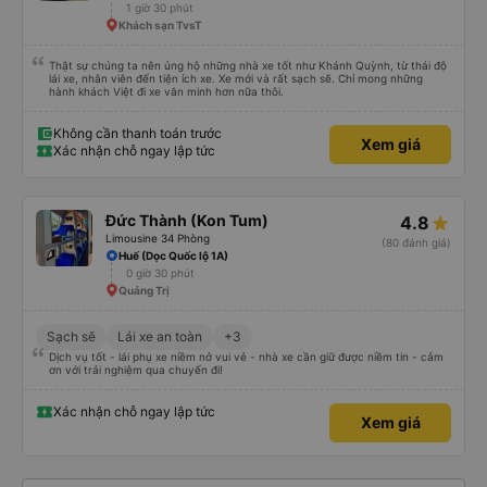
1 giờ 30 phút
Khách sạn TvsT
Thật sự chúng ta nên ủng hộ những nhà xe tốt như Khánh Quỳnh, từ thái độ
lái xe, nhân viên đến tiện ích xe. Xe mới và rất sạch sẽ. Chỉ mong những
hành khách Việt đi xe văn minh hơn nữa thôi.
Không cần thanh toán trước
Xem giá
Xác nhận chỗ ngay lập tức
Đức Thành (Kon Tum)
4.8
Limousine 34 Phòng
(80 đánh giá)
Huế (Dọc Quốc lộ 1A)
0 giờ 30 phút
Quảng Trị
Sạch sẽ
Lái xe an toàn
+3
Dịch vụ tốt - lái phụ xe niềm nở vui vẻ - nhà xe cần giữ được niềm tin - cảm
ơn với trải nghiệm qua chuyến đi!
Xác nhận chỗ ngay lập tức
Xem giá