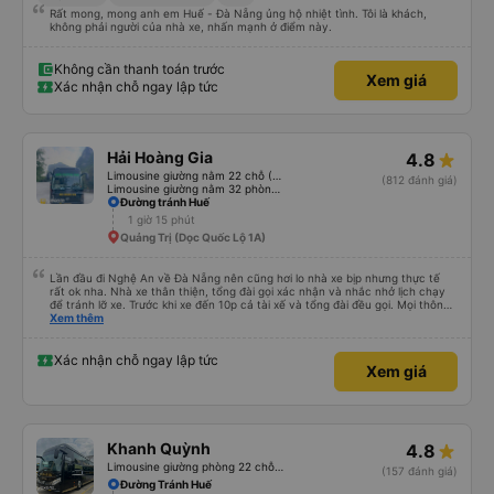
Rất mong, mong anh em Huế - Đà Nẵng ủng hộ nhiệt tình. Tôi là khách,
không phải người của nhà xe, nhấn mạnh ở điểm này.
Không cần thanh toán trước
Xem giá
Xác nhận chỗ ngay lập tức
Hải Hoàng Gia
4.8
Limousine giường nằm 22 chỗ (WC)
(812 đánh giá)
Limousine giường nằm 32 phòng (WC)
Đường tránh Huế
1 giờ 15 phút
Quảng Trị (Dọc Quốc Lộ 1A)
Lần đầu đi Nghệ An về Đà Nẵng nên cũng hơi lo nhà xe bịp nhưng thực tế
rất ok nha. Nhà xe thân thiện, tổng đài gọi xác nhận và nhắc nhở lịch chạy
để tránh lỡ xe. Trước khi xe đến 10p cả tài xế và tổng đài đều gọi. Mọi thông
tin về biển số xe và số điện thoại tài xế đều trùng khớp trong email nhận
Xem thêm
được. Mình đặt ghế nào thì giữ nguyên ghế đó cho mình. Chỗ nằm rộng rãi,
thoải mái, xe chạy êm và không có mùi, về đến ĐN sớm gần 1 tiếng so với
thời gian dự kiến. 10 điểm, lần sau có nhu cầu sẽ chọn nhà xe này để đi Vinh
Xác nhận chỗ ngay lập tức
Xem giá
<-> Đà Nẵng
Khanh Quỳnh
4.8
Limousine giường phòng 22 chỗ (WC)
(157 đánh giá)
Đường Tránh Huế