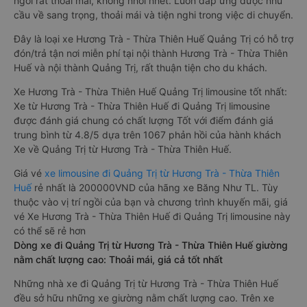
ngồi rất thoải mái, không nhồi nhét. Luôn đáp ứng được nhu
cầu về sang trọng, thoải mái và tiện nghi trong việc di chuyển.
Đây là loại xe Hương Trà - Thừa Thiên Huế Quảng Trị có hỗ trợ
đón/trả tận nơi miễn phí tại nội thành Hương Trà - Thừa Thiên
Huế và nội thành Quảng Trị, rất thuận tiện cho du khách.
Xe Hương Trà - Thừa Thiên Huế Quảng Trị limousine tốt nhất:
Xe từ Hương Trà - Thừa Thiên Huế đi Quảng Trị limousine
được đánh giá chung có chất lượng Tốt với điểm đánh giá
trung bình từ 4.8/5 dựa trên 1067 phản hồi của hành khách
Xe về Quảng Trị từ Hương Trà - Thừa Thiên Huế.
Giá vé
xe limousine đi Quảng Trị từ Hương Trà - Thừa Thiên
Huế
rẻ nhất là 200000VND của hãng xe Băng Như TL. Tùy
thuộc vào vị trí ngồi của bạn và chương trình khuyến mãi, giá
vé Xe Hương Trà - Thừa Thiên Huế đi Quảng Trị limousine này
có thể sẽ rẻ hơn
Dòng xe đi Quảng Trị từ Hương Trà - Thừa Thiên Huế giường
nằm chất lượng cao: Thoải mái, giá cả tốt nhất
Những nhà xe đi Quảng Trị từ Hương Trà - Thừa Thiên Huế
đều sở hữu những xe giường nằm chất lượng cao. Trên xe