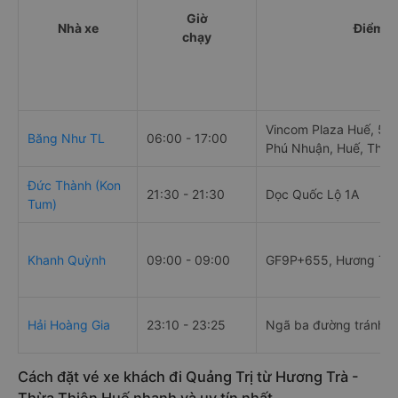
Giờ
Nhà xe
Điểm đ
chạy
Vincom Plaza Huế, 50
Băng Như TL
06:00 - 17:00
Phú Nhuận, Huế, Thừa
Đức Thành (Kon
21:30 - 21:30
Dọc Quốc Lộ 1A
Tum)
Khanh Quỳnh
09:00 - 09:00
GF9P+655, Hương Trà,
Hải Hoàng Gia
23:10 - 23:25
Ngã ba đường tránh T
Cách đặt vé xe khách đi Quảng Trị từ Hương Trà -
Thừa Thiên Huế nhanh và uy tín nhất