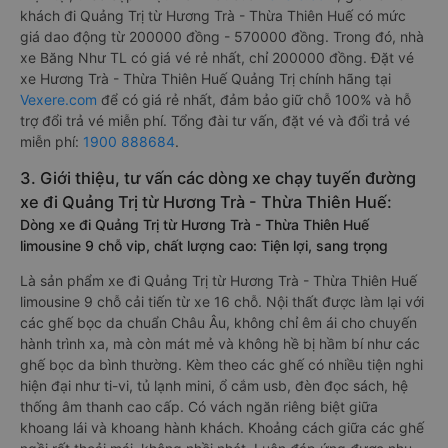
khách đi Quảng Trị từ Hương Trà - Thừa Thiên Huế có mức
giá dao động từ 200000 đồng - 570000 đồng. Trong đó, nhà
xe Băng Như TL có giá vé rẻ nhất, chỉ 200000 đồng. Đặt vé
xe Hương Trà - Thừa Thiên Huế Quảng Trị chính hãng tại
Vexere.com
để có giá rẻ nhất, đảm bảo giữ chỗ 100% và hỗ
trợ đổi trả vé miễn phí. Tổng đài tư vấn, đặt vé và đổi trả vé
miễn phí:
1900 888684
.
3. Giới thiệu, tư vấn các dòng xe chạy tuyến đường
xe đi Quảng Trị từ Hương Trà - Thừa Thiên Huế:
Dòng xe đi Quảng Trị từ Hương Trà - Thừa Thiên Huế
limousine 9 chỗ vip, chất lượng cao: Tiện lợi, sang trọng
Là sản phẩm xe đi Quảng Trị từ Hương Trà - Thừa Thiên Huế
limousine 9 chỗ cải tiến từ xe 16 chỗ. Nội thất được làm lại với
các ghế bọc da chuẩn Châu Âu, không chỉ êm ái cho chuyến
hành trình xa, mà còn mát mẻ và không hề bị hầm bí như các
ghế bọc da bình thường. Kèm theo các ghế có nhiều tiện nghi
hiện đại như ti-vi, tủ lạnh mini, ổ cắm usb, đèn đọc sách, hệ
thống âm thanh cao cấp. Có vách ngăn riêng biệt giữa
khoang lái và khoang hành khách. Khoảng cách giữa các ghế