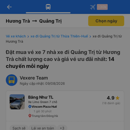
arrow_back
Tải app Vexere ngay!
Tải app Vexere
-30k
Mở app
Mở app
Nhận ưu đãi thành viên độc
-30k/ghế khi đặt vé máy bay qua
quyền
app
Hương Trà
Quảng Trị
Chọn ngày
Vé xe khách
xe đi Quảng Trị từ Thừa Thiên-Huế
xe đi Quảng Trị từ
Hương Trà
Đặt mua vé xe 7 nhà xe đi Quảng Trị từ Hương
Trà chất lượng cao và giá vé ưu đãi nhất
: 14
chuyến mỗi ngày
Vexere Team
Ngày cập nhật: 09/08/2026
Băng Như TL
4.9
Xe Limo Green 7 chỗ
(18 đánh giá)
Vincom Plaza Huế
1 giờ 30 phút
Trung tâm Đông Hà
Sạch sẽ
Lái xe an toàn
+3