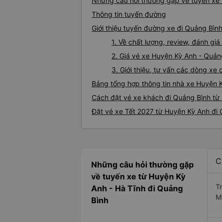
Những câu hỏi thường gặp về tuyến xe 
Thông tin tuyến đường
Giới thiệu tuyến đường xe đi Quảng Bìn
1. Về chất lượng, review, đánh g
2. Giá vé xe Huyện Kỳ Anh - Quản
3. Giới thiệu, tư vấn các dòng x
Bảng tổng hợp thông tin nhà xe Huyện 
Cách đặt vé xe khách đi Quảng Bình từ 
Đặt vé xe Tết 2027 từ Huyện Kỳ Anh đi
C
Những câu hỏi thường gặp
về tuyến xe từ Huyện Kỳ
T
Anh - Hà Tĩnh đi Quảng
M
Bình