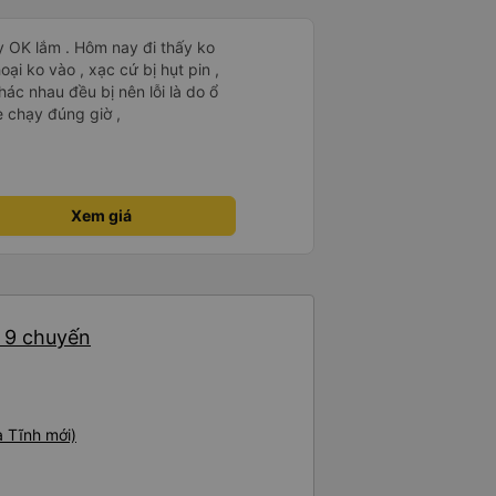
y OK lắm . Hôm nay đi thấy ko
ại ko vào , xạc cứ bị hụt pin ,
ác nhau đều bị nên lỗi là do ổ
 chạy đúng giờ ,
Xem giá
: 9 chuyến
 Tĩnh mới)