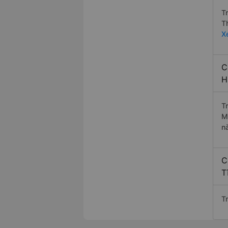
T
T
X
C
H
T
M
n
C
T
T