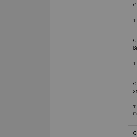
C
T
C
B
Tr
C
x
T
m
C