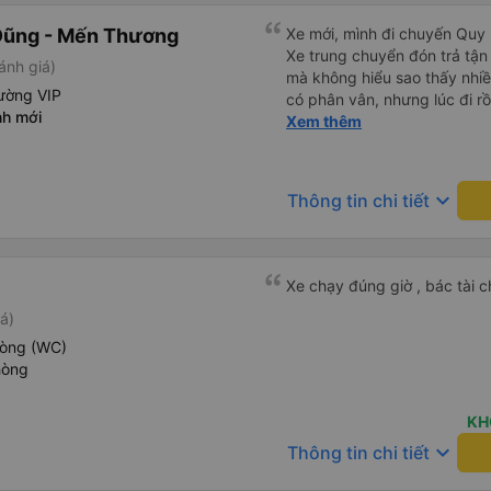
Dũng - Mến Thương
Xe mới, mình đi chuyến Quy 
Xe trung chuyển đón trả tận
ánh giá)
mà không hiểu sao thấy nhiề
ường VIP
có phân vân, nhưng lúc đi rồ
nh mới
viên đều thân thiện, nhiệt tình. Nhắn tin cho anh phụ lá
Xem thêm
muốn đi vệ sinh và ảnh vui 
để nhà mình xuống đi!! Mấy 
nhẹ rồi :) Xe mới, điều hoà 
keyboard_arrow_down
Thông tin chi tiết
nhiều đánh giá thấp? Mọi ng
Nhơn về Đà Nẵng mà cả xe c
Tân Quang Dũng thành công
Xe chạy đúng giờ , bác tài c
á)
hòng (WC)
hòng
KH
keyboard_arrow_down
Thông tin chi tiết