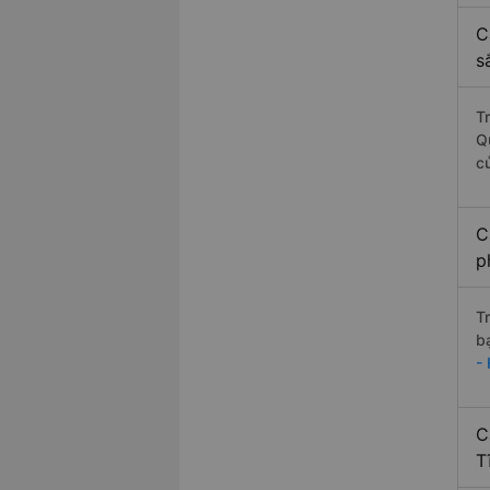
C
s
T
Q
c
C
p
T
b
-
C
T