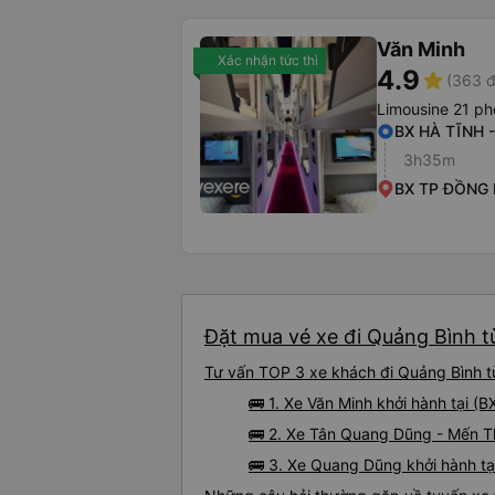
Văn Minh
Xác nhận tức thì
4.9
star
(363 đ
Limousine 21 p
BX HÀ TĨNH 
3h35m
BX TP ĐỒNG 
Đặt mua vé xe đi Quảng Bình t
Tư vấn TOP 3 xe khách đi Quảng Bình từ
🚌 1. Xe Văn Minh khởi hành tại (
🚌 2. Xe Tân Quang Dũng - Mến T
🚌 3. Xe Quang Dũng khởi hành tạ