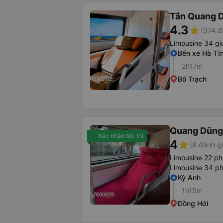
Tân Quang 
4.3
star
(374 đ
Limousine 34 gi
Bến xe Hà Tĩ
2h17m
Bố Trạch
Quang Dũng
Xác nhận tức thì
4
star
(8 đánh gi
Limousine 22 p
Limousine 34 p
Kỳ Anh
1h15m
Đồng Hới