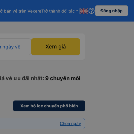
help_outline
Đăng nhập
ở bán vé trên Vexere
Trở thành đối tác
arrow_drop_down
Xem giá
 ngày về
iá vé ưu đãi nhất
: 9 chuyến mỗi
Xem bộ lọc chuyến phổ biến
Chọn ngày