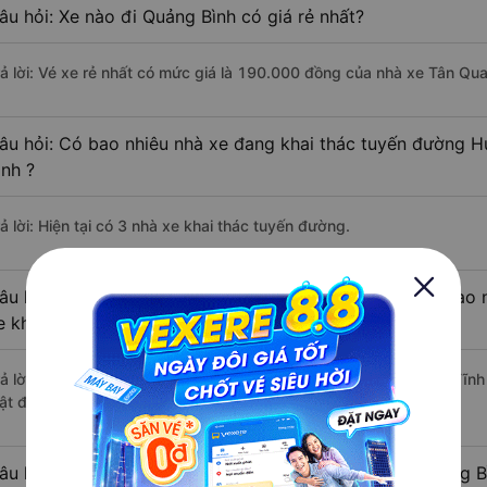
âu hỏi: Xe nào đi Quảng Bình có giá rẻ nhất?
rả lời: Vé xe rẻ nhất có mức giá là 190.000 đồng của nhà xe Tân Q
âu hỏi: Có bao nhiêu nhà xe đang khai thác tuyến đường H
ình ?
ả lời: Hiện tại có 3 nhà xe khai thác tuyến đường.
âu hỏi: Từ Huyện Kỳ Anh - Hà Tĩnh đi Quảng Bình mất bao n
e khách?
rả lời: Thời gian di chuyển bằng xe khách từ Huyện Kỳ Anh - Hà Tĩnh
ật độ giao thông thuận lợi.
âu hỏi: Khoảng cách từ Huyện Kỳ Anh - Hà Tĩnh đi Quảng Bì