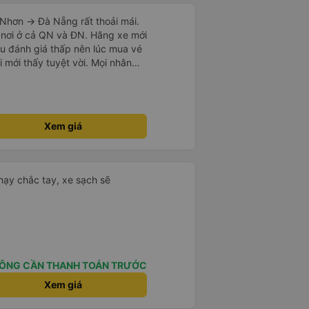
Nhơn -> Đà Nẵng rất thoải mái.
 nơi ở cả QN và ĐN. Hãng xe mới
u đánh giá thấp nên lúc mua vé
i mới thấy tuyệt vời. Mọi nhân
i nếu
vẻ dừng xe ở trạm xăng gần nhất
xe khác có khi nhăn nhó và chửi
mạnh, sạch sẽ. Không hiểu sao
Xem giá
ười ủng hộ nhé, mình đi Quy
ó 7 khách, nhìn thương. Chúc
.
hạy chắc tay, xe sạch sẽ
ÔNG CẦN THANH TOÁN TRƯỚC
Xem giá