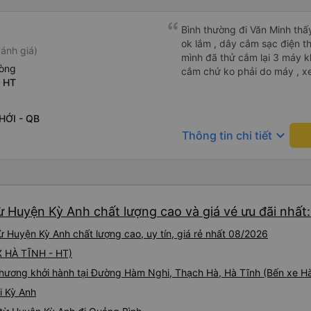
Bình thường đi Văn Minh thấ
ok lắm , dây cắm sạc điện tho
ánh giá)
mình đã thử cắm lại 3 máy kh
hòng
cắm chứ ko phải do máy , xe
- HT
HỚI - QB
keyboard_arrow_down
Thông tin chi tiết
ừ Huyện Kỳ Anh chất lượng cao và giá vé ưu đãi nhất
 Huyện Kỳ Anh chất lượng cao, uy tín, giá rẻ nhất 08/2026
BX HÀ TĨNH - HT)
hương khởi hành tại Đường Hàm Nghi, Thạch Hà, Hà Tĩnh (Bến xe Hà
i Kỳ Anh