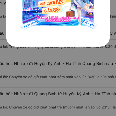
huyển bằng xe khách?
rả lời: Đoạn đường đi Quảng Bình từ Huyện Kỳ Anh - Hà Tĩnh có chi
âu hỏi: Mỗi ngày có bao nhiêu chuyến xe khách Huyện Kỳ A
rả lời: Trung bình mỗi ngày có khoảng 9 chuyến xe bắt đầu từ 8:30 
âu hỏi: Nhà xe đi Huyện Kỳ Anh - Hà Tĩnh Quảng Bình nào 
rả lời: Chuyến xe có giờ xuất phát sớm nhất vào lúc 8:30 là của nh
âu hỏi: Nhà xe đi Quảng Bình từ Huyện Kỳ Anh - Hà Tĩnh nà
rả lời: Chuyến xe có giờ xuất phát trễ (muộn) nhất là vào lúc 23:31 