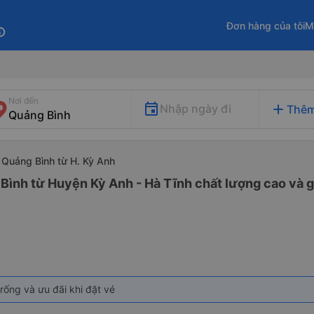
Đơn hàng của tôi
M
fo
Nơi đến
add
Nhập ngày đi
Thêm
i Quảng Bình từ H. Kỳ Anh
Bình từ Huyện Kỳ Anh - Hà Tĩnh chất lượng cao và g
rống và ưu đãi khi đặt vé