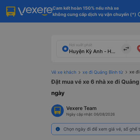
Cam kết hoàn 150% nếu nhà xe

không cung cấp dịch vụ vận chuyển (*)
in
Nơi xuất phát
import_export
xe đ
Vé xe khách
xe đi Quảng Bình từ
Đặt mua vé xe 6 nhà xe đi Quảng 
ngày
Vexere Team
Ngày cập nhật: 06/08/2026
Chọn ngày đi để xem giá vé, số ghế t
info