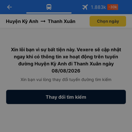
arrow_back
Tải app Vexere ngay!
Tải app Vexere
1.883
k
-30k
Mở app
Mở app
Nhận ưu đãi thành viên độc
-30k/ghế khi đặt vé máy bay qua
quyền
app
Huyện Kỳ Anh
Thanh Xuân
Chọn ngày
Xin lỗi bạn vì sự bất tiện này. Vexere sẽ cập nhật
ngay khi có thông tin xe hoạt động trên tuyến
đường Huyện Kỳ Anh đi Thanh Xuân ngày
08/08/2026
Xin bạn vui lòng thay đổi tuyến đường tìm kiếm
Thay đổi tìm kiếm