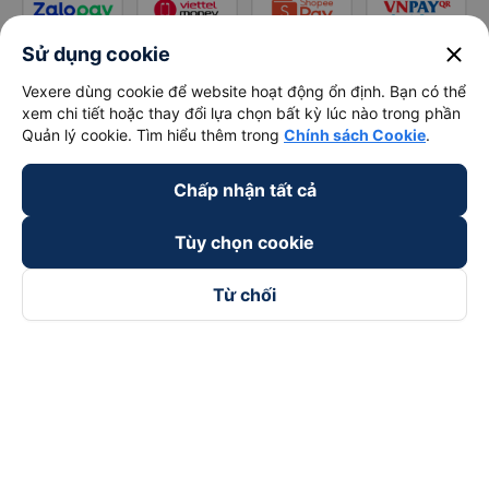
close
Sử dụng cookie
Vexere dùng cookie để website hoạt động ổn định. Bạn có thể
xem chi tiết hoặc thay đổi lựa chọn bất kỳ lúc nào trong phần
Quản lý cookie. Tìm hiểu thêm trong
Chính sách Cookie
.
Chấp nhận tất cả
Tùy chọn cookie
Từ chối
Theo dõi chúng tôi trên
Facebook
Tiktok
Youtube
Công ty TNHH Thương Mại Dịch Vụ Vexere