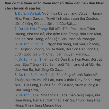
Bạn có thể tham khảo thêm một số điểm đến hấp dẫn khác
cho chuyến đi sắp tới:
1.
Du lịch Đà Lạt:
Vườn hoa Đà Lạt, làng Cù Lần, Happy
Hills, Fresh Garden, Tuyệt tình cốc, vườn thú Zoodoo,
đồi cỏ hồng Đà Lạt, đồi chè Cầu Đất,...
2.
Du lịch Nha Trang:
Bãi biển Trần Phú, tháp Trầm
Hương, nhà thờ đá, chợ đêm Nha Trang, đảo Hòn Mun,
nhà ga Nha Trang, đảo Điệp Sơn, thác bà Ponagar,...
3.
Du lịch Vũng Tàu:
Ngọn hải đăng, Bãi Sau, Hồ Mây,
mũi Nghinh Phong, hồ Đá Xanh, đồi Con Heo, hòn Bà,
vườn quốc gia Bình Châu, bến thuyền Marina,...
4.
Du lịch Phan Thiết:
Bãi đá Ông Địa, hòn Rơm, đồi cát
bay, Bàu Trắng - Bàu Sen, suối Tiên, làng chài Mũi Né,
đảo Hòn Bà, hải đăng Kê Gà,...
5.
Du lịch Buôn Ma Thuột:
Bảo tàng cà phê Buôn Mê
Thuột, núi Đá Voi, hồ Lắk, cụm 3 thác Dray Sap – Dray
Nur – Gia Long, Buôn Đôn, hồ Ea Kao, vườn quốc gia
Chư Yang Shin,...
6.
Du lịch Sapa:
Nhà thờ đá Sapa, bảo tàng Sapa, núi
Hàm Rồng, bản Cát Cát, thác Tiên Sa, thung lũng Hoa
Hồng, thung lũng Mường Hoa,...