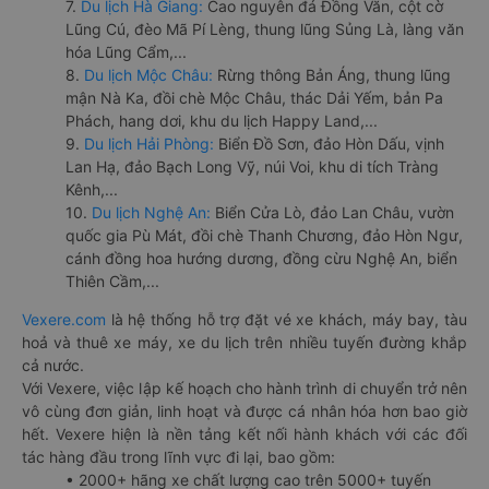
7.
Du lịch Hà Giang:
Cao nguyên đá Đồng Văn, cột cờ
Lũng Cú, đèo Mã Pí Lèng, thung lũng Sủng Là, làng văn
hóa Lũng Cẩm,...
8.
Du lịch Mộc Châu:
Rừng thông Bản Áng, thung lũng
mận Nà Ka, đồi chè Mộc Châu, thác Dải Yếm, bản Pa
Phách, hang dơi, khu du lịch Happy Land,...
9.
Du lịch Hải Phòng:
Biển Đồ Sơn, đảo Hòn Dấu, vịnh
Lan Hạ, đảo Bạch Long Vỹ, núi Voi, khu di tích Tràng
Kênh,...
10.
Du lịch Nghệ An:
Biển Cửa Lò, đảo Lan Châu, vườn
quốc gia Pù Mát, đồi chè Thanh Chương, đảo Hòn Ngư,
cánh đồng hoa hướng dương, đồng cừu Nghệ An, biển
Thiên Cầm,...
Vexere.com
là hệ thống hỗ trợ đặt vé xe khách, máy bay, tàu
hoả và thuê xe máy, xe du lịch trên nhiều tuyến đường khắp
cả nước.
Với Vexere, việc lập kế hoạch cho hành trình di chuyển trở nên
vô cùng đơn giản, linh hoạt và được cá nhân hóa hơn bao giờ
hết. Vexere hiện là nền tảng kết nối hành khách với các đối
tác hàng đầu trong lĩnh vực đi lại, bao gồm:
• 2000+ hãng xe chất lượng cao trên 5000+ tuyến