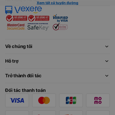
Xem tất cả tuyến đường
keyboard_arrow_down
Về chúng tôi
keyboard_arrow_down
Hỗ trợ
keyboard_arrow_down
Trở thành đối tác
Đối tác thanh toán