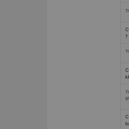
T
C
?
Tr
C
k
T
gi
C
b