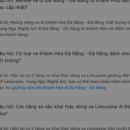
âu hỏi: Review xe đi Đà Nẵng - Đà Nẵng từ Khánh Hòa nào c
ao cấp nhất?
rả lời: Những hãng xe đi Khánh Hòa Đà Nẵng - Đà Nẵng chất lượng tốt
rung Nga (Nghệ An) đi Đà Nẵng - Đà Nẵng từ Khánh Hòa với điểm chấ
ủa khách hàng).
âu hỏi: Có loại xe Khánh Hòa Đà Nẵng - Đà Nẵng dành cho 
ôi không?
rả lời: Hiện tại có 2 hãng xe khai thác dòng xe Limousine giường đô
IP Limousine, Trung Nga (Nghệ An), bạn có thể tham khảo thêm thông
ày:
Xe giường nằm đôi Khánh Hòa đi Đà Nẵng - Đà Nẵng
âu hỏi: Các hãng xe nào khai thác dòng xe Limousine đi Đ
òa?
rả lời: Hiện tại có 2 hãng xe khai thác dòng xe Limousine trên tuyế