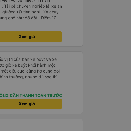
viên vui vẻ nhiệt tình hành
. Tài xế chuyên nghiệp lái xe an
i giường rất tiện nghi . Xe chạy
úng chỗ như đã đặt . Điểm 10
Xem giá
u vị trí của bến xe buýt và xe
ước giờ xe buýt khởi hành một
 một giờ, cuối cùng họ cũng gọi
ụ bình thường, nhưng dù sao thì
vì tôi rất thoải mái. Sẽ tuyệt
ơn. Nhưng tôi thích nó nên tôi
rất nhiều.
ÔNG CẦN THANH TOÁN TRƯỚC
Xem giá