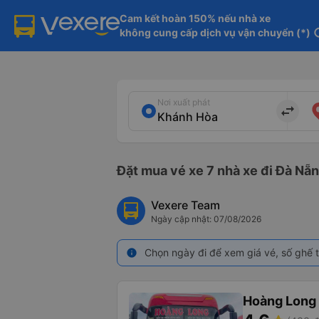
Cam kết hoàn 150% nếu nhà xe

không cung cấp dịch vụ vận chuyển (*)
in
Nơi xuất phát
import_export
Đặt mua vé xe 7 nhà xe đi Đà Nẵn
Vexere Team
Ngày cập nhật: 07/08/2026
Chọn ngày đi để xem giá vé, số ghế t
info
Hoàng Long 