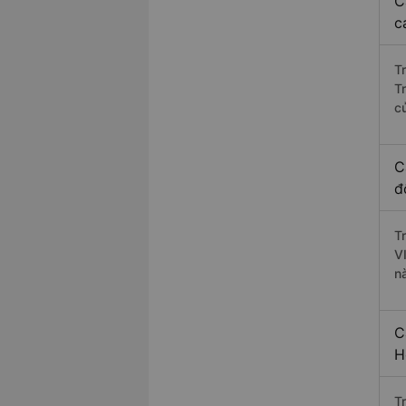
C
c
T
T
c
C
đ
T
V
n
C
H
T