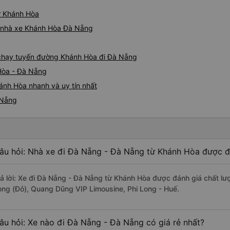
ừ Khánh Hòa
iá nhà xe Khánh Hòa Đà Nẵng
g
e chạy tuyến đường Khánh Hòa đi Đà Nẵng
Hòa - Đà Nẵng
ánh Hòa nhanh và uy tín nhất
 Nẵng
âu hỏi: Nhà xe đi Đà Nẵng - Đà Nẵng từ Khánh Hòa được đá
rả lời: Xe đi Đà Nẵng - Đà Nẵng từ Khánh Hòa được đánh giá chất lư
ong (Đỏ), Quang Dũng VIP Limousine, Phi Long - Huế.
âu hỏi: Xe nào đi Đà Nẵng - Đà Nẵng có giá rẻ nhất?