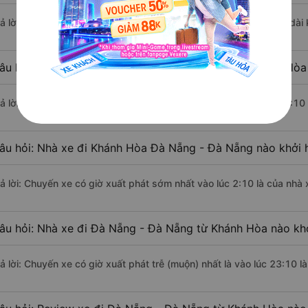
rả lời: Đoạn đường đi Đà Nẵng - Đà Nẵng từ Khánh Hòa có chiều dà
âu hỏi: Mỗi ngày có bao nhiêu chuyến xe khách Khánh Hòa
rả lời: Trung bình mỗi ngày có khoảng 16 chuyến xe bắt đầu từ 2:10
âu hỏi: Nhà xe đi Khánh Hòa Đà Nẵng - Đà Nẵng nào khởi 
rả lời: Chuyến xe có giờ xuất phát sớm nhất vào lúc 2:10 là của nhà
âu hỏi: Nhà xe đi Đà Nẵng - Đà Nẵng từ Khánh Hòa nào khở
rả lời: Chuyến xe có giờ xuất phát trễ (muộn) nhất là vào lúc 23:10 