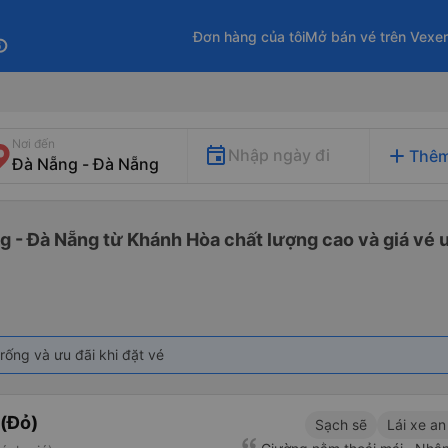
Đơn hàng của tôi
Mở bán vé trên Vexe
fo
Nơi đến
add
Nhập ngày đi
Thêm
g - Đà Nẵng từ Khánh Hòa chất lượng cao và giá vé ư
rống và ưu đãi khi đặt vé
(Đỏ)
Sạch sẽ
Lái xe an