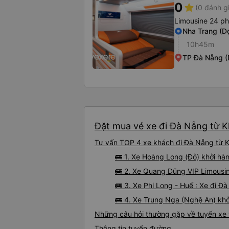
0
star
(0 đánh g
Limousine 24 p
Nha Trang (Dọ
10h45m
TP Đà Nẵng (
Đặt mua vé xe đi Đà Nẵng từ K
Tư vấn TOP 4 xe khách đi Đà Nẵng từ Kh
🚌 1. Xe Hoàng Long (Đỏ) khởi hà
🚌 2. Xe Quang Dũng VIP Limousi
🚌 3. Xe Phi Long - Huế : Xe đi 
🚌 4. Xe Trung Nga (Nghệ An) khở
Những câu hỏi thường gặp về tuyến xe
Thông tin tuyến đường