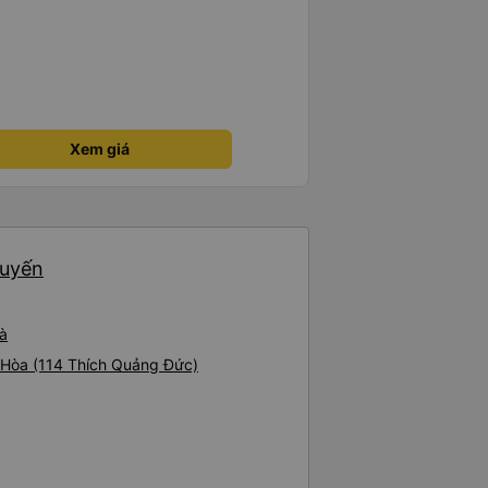
Xem giá
huyến
oà
h Hòa (114 Thích Quảng Đức)