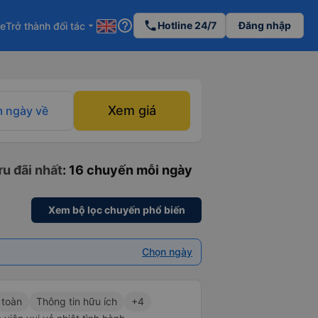
help_outline
phone
Hotline 24/7
Đăng nhập
re
Trở thành đối tác
arrow_drop_down
Xem giá
 ngày về
u đãi nhất
: 16 chuyến mỗi ngày
Xem bộ lọc chuyến phổ biến
Chọn ngày
 toàn
Thông tin hữu ích
+4