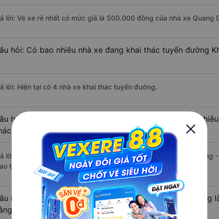
rả lời: Vé xe rẻ nhất có mức giá là 500.000 đồng của nhà xe Quang 
âu hỏi: Có bao nhiêu nhà xe đang khai thác tuyến đường 
ả lời: Hiện tại có 4 nhà xe khai thác tuyến đường.
âu hỏi: Từ Khánh Hòa đi Đà Nẵng - Đà Nẵng mất bao nhiêu 
hách?
rả lời: Thời gian di chuyển bằng xe khách từ Khánh Hòa đi Đà Nẵng 
ao thông thuận lợi.
âu hỏi: Khoảng cách từ Khánh Hòa đi Đà Nẵng - Đà Nẵng l
ằng xe khách?