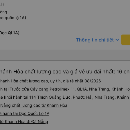
iá)
hòng
c quốc lộ 1A)
Dọc QL1A)
keyboard_arrow_down
Thông tin chi tiết
hánh Hòa chất lượng cao và giá vé ưu đãi nhất: 16 c
ánh Hòa chất lượng cao, uy tín, giá rẻ nhất 08/2026
nh tại Trước cửa Cây xăng Petrolimex 11, QL1A, Nha Trang, Khánh H
ne khởi hành tại 114 Thích Quảng Đức, Phước Hải, Nha Trang, Khán
Đà Nẵng chất lượng cao từ Khánh Hòa
i hành tại Dọc Quốc Lộ 1A
 từ Khánh Hòa đi Đà Nẵng