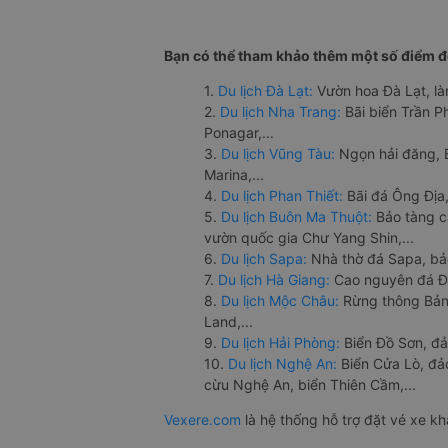
Bạn có thể tham khảo thêm một số điểm đế
1.
Du lịch Đà Lạt:
Vườn hoa Đà Lạt, là
2.
Du lịch Nha Trang:
Bãi biển Trần 
Ponagar,...
3.
Du lịch Vũng Tàu:
Ngọn hải đăng, 
Marina,...
4.
Du lịch Phan Thiết:
Bãi đá Ông Địa,
5.
Du lịch Buôn Ma Thuột:
Bảo tàng c
vườn quốc gia Chư Yang Shin,...
6.
Du lịch Sapa:
Nhà thờ đá Sapa, bả
7.
Du lịch Hà Giang:
Cao nguyên đá Đồ
8.
Du lịch Mộc Châu:
Rừng thông Bản 
Land,...
9.
Du lịch Hải Phòng:
Biển Đồ Sơn, đả
10.
Du lịch Nghệ An:
Biển Cửa Lò, đ
cừu Nghệ An, biển Thiên Cầm,...
Vexere.com
là hệ thống hỗ trợ đặt vé xe k