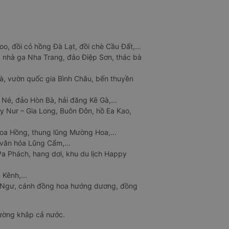
o, đồi cỏ hồng Đà Lạt, đồi chè Cầu Đất,...
 nhà ga Nha Trang, đảo Điệp Sơn, thác bà
à, vườn quốc gia Bình Châu, bến thuyền
 Né, đảo Hòn Bà, hải đăng Kê Gà,...
y Nur – Gia Long, Buôn Đôn, hồ Ea Kao,
Hoa Hồng, thung lũng Mường Hoa,...
văn hóa Lũng Cẩm,...
a Phách, hang dơi, khu du lịch Happy
 Kênh,...
n Ngư, cánh đồng hoa hướng dương, đồng
đường khắp cả nước.