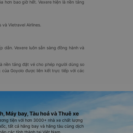
óa hơn bao giờ hết. Vexere hiện là nền tảng
 và Vietravel Airlines.
hấp dẫn. Vexere luôn sẵn sàng đồng hành và
 là nền tảng đặt vé cho phép người dùng so
 của Goyolo được liên kết trực tiếp với các
h, Máy bay, Tàu hoả và Thuê xe
ương tiện với hơn 3000+ nhà xe chất lượng
ốc, tất cả hãng bay và hãng tàu cùng dịch
hắp các tỉnh thành tại Việt Nam.