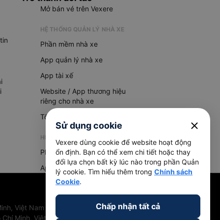
Mở bán vé trên Vexere
HỆ THỐNG QUẢN LÝ NHÀ XE
tin
Phần mềm nhà xe
App quản lý nhà xe
App tài xế
i
i
Website / App thương hiệu
riêng cho nhà xe
Tổng đài AI
close
Sử dụng cookie
HỆ THỐNG QUẢN LÝ HÀNG HOÁ
Vexere dùng cookie để website hoạt động
Phần mềm quản lý hàng hoá
ổn định. Bạn có thể xem chi tiết hoặc thay
đổi lựa chọn bất kỳ lúc nào trong phần Quản
App quản lý hàng hoá
lý cookie. Tìm hiểu thêm trong
Chính sách
Cookie
.
Chấp nhận tất cả
inh, Việt Nam
 Chí Minh, Việt Nam