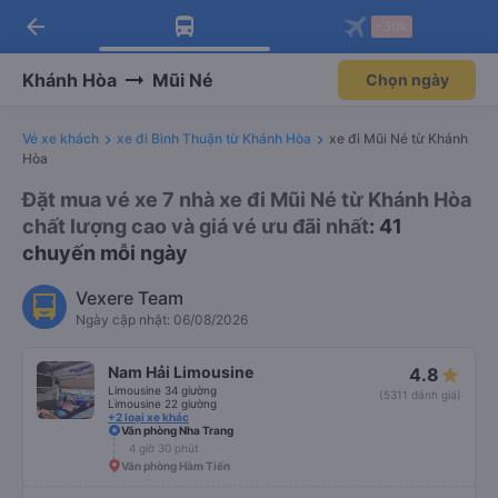
arrow_back
Tải app Vexere ngay!
Tải app Vexere
-30k
Mở app
Mở app
Nhận ưu đãi thành viên độc
-30k/ghế khi đặt vé máy bay qua
quyền
app
Khánh Hòa
Mũi Né
Chọn ngày
Vé xe khách
xe đi Bình Thuận từ Khánh Hòa
xe đi Mũi Né từ Khánh
Hòa
Đặt mua vé xe 7 nhà xe đi Mũi Né từ Khánh Hòa
chất lượng cao và giá vé ưu đãi nhất
: 41
chuyến mỗi ngày
Vexere Team
Ngày cập nhật: 06/08/2026
Nam Hải Limousine
4.8
Limousine 34 giường
(5311 đánh giá)
Limousine 22 giường
+2 loại xe khác
Văn phòng Nha Trang
4 giờ 30 phút
Văn phòng Hàm Tiến