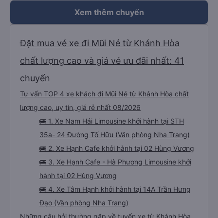
giác nguy hiểm (lái xe nguy hiểm và không thoải mái cho hành khách, xe bảo
trì kém và nhân viên cực kỳ không thân thiện), tôi đánh giá cao Han Café.
Xem thêm chuyến
Tôi không thể tham gia các chuyến đi qua đêm của họ vì đã hết chỗ, có lẽ
do nhu cầu quá cao! Đừng chần chừ nhé! 👍
Đặt mua vé xe đi Mũi Né từ Khánh Hòa
chất lượng cao và giá vé ưu đãi nhất: 41
chuyến
Tư vấn TOP 4 xe khách đi Mũi Né từ Khánh Hòa chất
lượng cao, uy tín, giá rẻ nhất 08/2026
🚌 1. Xe Nam Hải Limousine khởi hành tại STH
35a- 24 Đường Tố Hữu (Văn phòng Nha Trang)
🚌 2. Xe Hạnh Cafe khởi hành tại 02 Hùng Vương
🚌 3. Xe Hạnh Cafe - Hà Phương Limousine khởi
hành tại 02 Hùng Vương
🚌 4. Xe Tâm Hạnh khởi hành tại 14A Trần Hưng
Đạo (Văn phòng Nha Trang)
Những câu hỏi thường gặp về tuyến xe từ Khánh Hòa