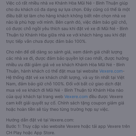
Việc có rất nhiều nhà xe Khánh Hòa Mũi Né - Bình Thuận giúp
cho du khách có đa dạng sự lựa chọn. Đây cũng có thể là một
điều bất lợi làm cho hàng khách không biết nên chọn nhà xe
nào là phù hợp với mình. Bên cạnh đó, việc đảm bảo giữ chỗ,
có được chỗ ngồi yêu thích sau khi đặt vé xe đi Mũi Né - Bình
Thuận từ Khánh Hòa giữa nhà xe với khách hàng sau khi đặt
trực tiếp vẫn chưa được đảm bảo 100%.
Cho nên để dễ dàng so sánh giá, xem đánh giá chất lượng
các nhà xe đi, được đảm bảo quyền lợi cao nhất, được hưởng
nhiều ưu đãi giảm giá vé xe khách Khánh Hòa Mũi Né - Bình
Thuận, hành khách có thể đặt mua tại website
Vexere.com
-
Hệ thống đặt vé xe khách chất lượng, và uy tín nhất tại Việt
Nam, đảm bảo giữ chỗ 100%. Đối với bất cứ giao dịch đặt
mua vé xe khách đi Mũi Né - Bình Thuận từ Khánh Hòa nào
của quý khách tại trang web
Vexere.com
đều được Vexere
cam kết giải quyết sự cố. Chính sách tặng coupon giảm giá
hoặc hoàn tiền sẽ tùy theo từng trường hợp sự việc.
Hướng dẫn đặt vé tại Vexere.com:
Bước 1: Truy cập vào website Vexere hoặc tải app Vexere trên
CH Play hoặc App Store.