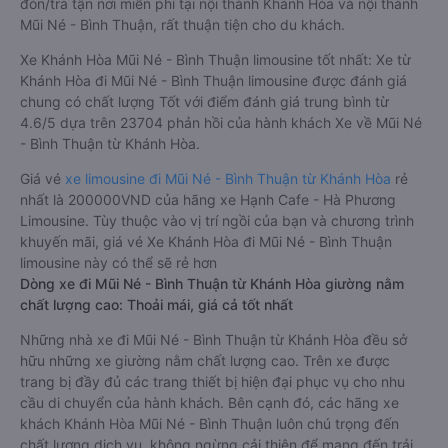
đón/trả tận nơi miễn phí tại nội thành Khánh Hòa và nội thành
Mũi Né - Bình Thuận, rất thuận tiện cho du khách.
Xe Khánh Hòa Mũi Né - Bình Thuận limousine tốt nhất: Xe từ
Khánh Hòa đi Mũi Né - Bình Thuận limousine được đánh giá
chung có chất lượng Tốt với điểm đánh giá trung bình từ
4.6/5 dựa trên 23704 phản hồi của hành khách Xe về Mũi Né
- Bình Thuận từ Khánh Hòa.
Giá vé
xe limousine đi Mũi Né - Bình Thuận từ Khánh Hòa
rẻ
nhất là 200000VND của hãng xe Hạnh Cafe - Hà Phương
Limousine. Tùy thuộc vào vị trí ngồi của bạn và chương trình
khuyến mãi, giá vé Xe Khánh Hòa đi Mũi Né - Bình Thuận
limousine này có thể sẽ rẻ hơn
Dòng xe đi Mũi Né - Bình Thuận từ Khánh Hòa giường nằm
chất lượng cao: Thoải mái, giá cả tốt nhất
Những nhà xe đi Mũi Né - Bình Thuận từ Khánh Hòa đều sở
hữu những xe giường nằm chất lượng cao. Trên xe được
trang bị đầy đủ các trang thiết bị hiện đại phục vụ cho nhu
cầu di chuyển của hành khách. Bên cạnh đó, các hãng xe
khách Khánh Hòa Mũi Né - Bình Thuận luôn chú trọng đến
chất lượng dịch vụ, không ngừng cải thiện để mang đến trải