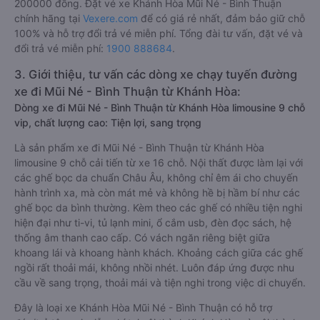
200000 đồng. Đặt vé xe Khánh Hòa Mũi Né - Bình Thuận
chính hãng tại
Vexere.com
để có giá rẻ nhất, đảm bảo giữ chỗ
100% và hỗ trợ đổi trả vé miễn phí. Tổng đài tư vấn, đặt vé và
đổi trả vé miễn phí:
1900 888684
.
3. Giới thiệu, tư vấn các dòng xe chạy tuyến đường
xe đi Mũi Né - Bình Thuận từ Khánh Hòa:
Dòng xe đi Mũi Né - Bình Thuận từ Khánh Hòa limousine 9 chỗ
vip, chất lượng cao: Tiện lợi, sang trọng
Là sản phẩm xe đi Mũi Né - Bình Thuận từ Khánh Hòa
limousine 9 chỗ cải tiến từ xe 16 chỗ. Nội thất được làm lại với
các ghế bọc da chuẩn Châu Âu, không chỉ êm ái cho chuyến
hành trình xa, mà còn mát mẻ và không hề bị hầm bí như các
ghế bọc da bình thường. Kèm theo các ghế có nhiều tiện nghi
hiện đại như ti-vi, tủ lạnh mini, ổ cắm usb, đèn đọc sách, hệ
thống âm thanh cao cấp. Có vách ngăn riêng biệt giữa
khoang lái và khoang hành khách. Khoảng cách giữa các ghế
ngồi rất thoải mái, không nhồi nhét. Luôn đáp ứng được nhu
cầu về sang trọng, thoải mái và tiện nghi trong việc di chuyển.
Đây là loại xe Khánh Hòa Mũi Né - Bình Thuận có hỗ trợ