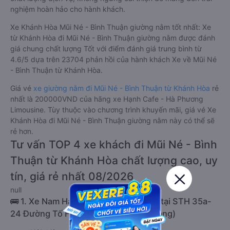
nghiệm hoàn hảo cho hành khách.
Xe Khánh Hòa Mũi Né - Bình Thuận giường nằm tốt nhất: Xe
từ Khánh Hòa đi Mũi Né - Bình Thuận giường nằm được đánh
giá chung chất lượng Tốt với điểm đánh giá trung bình từ
4.6/5 dựa trên 23704 phản hồi của hành khách Xe về Mũi Né
- Bình Thuận từ Khánh Hòa.
Giá vé
xe giường nằm đi Mũi Né - Bình Thuận từ Khánh Hòa
rẻ
nhất là 200000VND của hãng xe Hạnh Cafe - Hà Phương
Limousine. Tùy thuộc vào chương trình khuyến mãi, giá vé Xe
Khánh Hòa đi Mũi Né - Bình Thuận giường nằm này có thể sẽ
rẻ hơn.
Tư vấn TOP 4 xe khách đi Mũi Né - Bình
Thuận từ Khánh Hòa chất lượng cao, uy
tín, giá rẻ nhất 08/2026
null
🚌 1. Xe Nam Hải Limousine khởi hành tại STH 35a-
24 Đường Tố Hữu (Văn phòng Nha Trang)