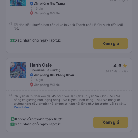
do nhu cầu quá cao! Đừng chần chừ nhé! 👍
Văn phòng Nha Trang
5 giờ
Văn phòng Mũi Né
Tôi đặc biệt khuyên bạn nên đi xe buýt từ Thành phố Hồ Chí Minh đến Mũi
Né.
Xác nhận chỗ ngay lập tức
Xem giá
Hạnh Cafe
4.6
Limousine 34 Giường
(9222 đánh giá)
Văn phòng 106 Phong Châu
4 giờ
Văn phòng Mũi Né
Chuyến đi thứ hai kéo dài 45 phút với Han Café (tuyến Sài Gòn - Mũi Né
bằng xe giường nằm hạng sang - và tuyến Phan Rang - Mũi Né bằng xe
giường nằm tiêu chuẩn) và chúng tôi vẫn hài lòng như lần trước. Lái xe rất
chuyên nghiệp, nhân viên vô cùng chu đáo (họ kiểm tra xem mọi thứ ở chỗ
Xem thêm
ngồi của bạn có ổn không, luôn tươi cười và chào đón nồng nhiệt cùng cung
cấp thông tin hữu ích tại điểm đón). Xe sạch sẽ và thoải mái, và việc liên lạc
rất hoàn hảo (họ gửi tin nhắn WhatsApp nhắc nhở chúng tôi về chuyến đi và
Không cần thanh toán trước
Xem giá
điểm đón). Điểm đón ở Phan Rang rất thuận tiện (nhà vệ sinh sạch sẽ, có đồ
Xác nhận chỗ ngay lập tức
uống để mua và việc lên xe rất dễ dàng). Họ thậm chí còn sắp xếp điểm
xuống xe cho chúng tôi vì chúng tôi đã đến nhầm địa điểm. Xe giường nằm
tiêu chuẩn của họ vẫn rất thoải mái và có một số điểm dừng thuận tiện. So
với một công ty &quot;cabin VIP&quot; khác mà tôi từng trải nghiệm cảm