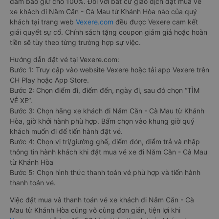
đảm bảo giữ chỗ 100%. Đối với bất cứ giao dịch đặt mua vé
xe khách đi Năm Căn - Cà Mau từ Khánh Hòa nào của quý
khách tại trang web
Vexere.com
đều được Vexere cam kết
giải quyết sự cố. Chính sách tặng coupon giảm giá hoặc hoàn
tiền sẽ tùy theo từng trường hợp sự việc.
Hướng dẫn đặt vé tại Vexere.com:
Bước 1: Truy cập vào website Vexere hoặc tải app Vexere trên
CH Play hoặc App Store.
Bước 2: Chọn điểm đi, điểm đến, ngày đi, sau đó chọn “TÌM
VÉ XE”.
Bước 3: Chọn hãng xe khách đi Năm Căn - Cà Mau từ Khánh
Hòa, giờ khởi hành phù hợp. Bấm chọn vào khung giờ quý
khách muốn đi để tiến hành đặt vé.
Bước 4: Chọn vị trí/giường ghế, điểm đón, điểm trả và nhập
thông tin hành khách khi đặt mua vé xe đi Năm Căn - Cà Mau
từ Khánh Hòa
Bước 5: Chọn hình thức thanh toán vé phù hợp và tiến hành
thanh toán vé.
Việc đặt mua và thanh toán vé xe khách đi Năm Căn - Cà
Mau từ Khánh Hòa cũng vô cùng đơn giản, tiện lợi khi