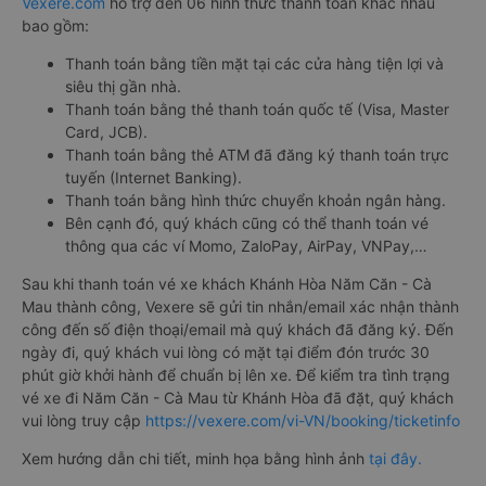
Vexere.com
hỗ trợ đến 06 hình thức thanh toán khác nhau
bao gồm:
Thanh toán bằng tiền mặt tại các cửa hàng tiện lợi và
siêu thị gần nhà.
Thanh toán bằng thẻ thanh toán quốc tế (Visa, Master
Card, JCB).
Thanh toán bằng thẻ ATM đã đăng ký thanh toán trực
tuyến (Internet Banking).
Thanh toán bằng hình thức chuyển khoản ngân hàng.
Bên cạnh đó, quý khách cũng có thể thanh toán vé
thông qua các ví Momo, ZaloPay, AirPay, VNPay,…
Sau khi thanh toán vé xe khách Khánh Hòa Năm Căn - Cà
Mau thành công, Vexere sẽ gửi tin nhắn/email xác nhận thành
công đến số điện thoại/email mà quý khách đã đăng ký. Đến
ngày đi, quý khách vui lòng có mặt tại điểm đón trước 30
phút giờ khởi hành để chuẩn bị lên xe. Để kiểm tra tình trạng
vé xe đi Năm Căn - Cà Mau từ Khánh Hòa đã đặt, quý khách
vui lòng truy cập
https://vexere.com/vi-VN/booking/ticketinfo
Xem hướng dẫn chi tiết, minh họa bằng hình ảnh
tại đây.