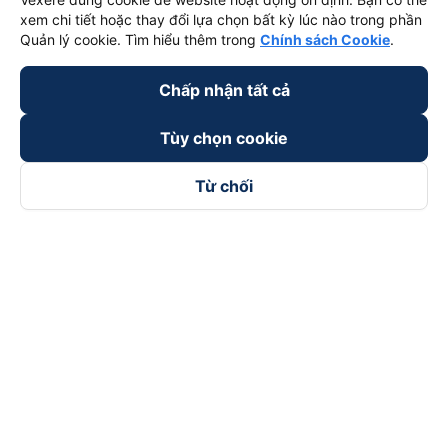
xem chi tiết hoặc thay đổi lựa chọn bất kỳ lúc nào trong phần
Quản lý cookie. Tìm hiểu thêm trong
Chính sách Cookie
.
Chấp nhận tất cả
Tùy chọn cookie
Từ chối
Theo dõi chúng tôi trên
Facebook
Tiktok
Youtube
Công ty TNHH Thương Mại Dịch Vụ Vexere
Địa chỉ đăng ký kinh doanh: 8C Chữ Đồng Tử, Phường Tân
Sơn Nhất, TP. Hồ Chí Minh, Việt Nam
Địa chỉ
:
Lầu 2, toà nhà H3 Circo Hoàng Diệu, 384 Hoàng Diệu,
Phường Khánh Hội, TP Hồ Chí Minh, Việt Nam
Tầng 3, toà nhà 101 Láng Hạ, 101 Láng Hạ, Phường Láng, TP.
Hà Nội, Việt Nam