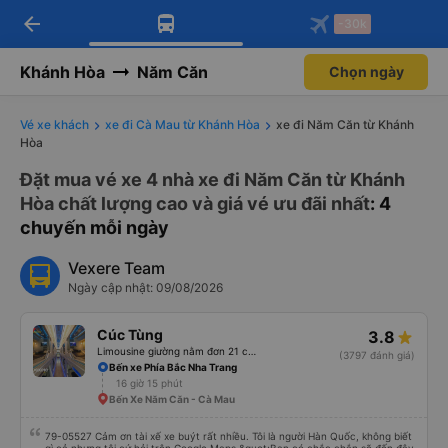
arrow_back
Tải app Vexere ngay!
Tải app Vexere
-30k
Mở app
Mở app
Nhận ưu đãi thành viên độc
-30k/ghế khi đặt vé máy bay qua
quyền
app
Khánh Hòa
Năm Căn
Chọn ngày
Vé xe khách
xe đi Cà Mau từ Khánh Hòa
xe đi Năm Căn từ Khánh
Hòa
Đặt mua vé xe 4 nhà xe đi Năm Căn từ Khánh
Hòa chất lượng cao và giá vé ưu đãi nhất
: 4
chuyến mỗi ngày
Vexere Team
Ngày cập nhật: 09/08/2026
Cúc Tùng
3.8
Limousine giường nằm đơn 21 chỗ (WC)
(3797 đánh giá)
Bến xe Phía Bắc Nha Trang
16 giờ 15 phút
Bến Xe Năm Căn - Cà Mau
79-05527 Cảm ơn tài xế xe buýt rất nhiều. Tôi là người Hàn Quốc, không biết