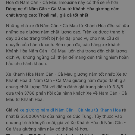
Hòa đi Năm Căn - Cà Mau limousine này có thể sẽ rẻ hơn
Dòng xe đi Năm Căn - Cà Mau từ Khánh Hòa giường nằm
chất lượng cao: Thoải mái, giá cả tốt nhất
Những nhà xe đi Năm Căn - Cà Mau từ Khánh Hòa đều sở hữu
những xe giường nằm chất lượng cao. Trên xe được trang bị
đầy đủ các trang thiết bị hiện đại phục vụ cho nhu cầu di
chuyển của hành khách. Bên cạnh đó, các hãng xe khách
Khánh Hòa Năm Căn - Cà Mau luôn chú trọng đến chất lượng
dịch vụ, không ngừng cải thiện để mang đến trải nghiệm hoàn
hảo cho hành khách.
Xe Khánh Hòa Năm Căn - Cà Mau giường nằm tốt nhất: Xe từ
Khánh Hòa đi Năm Căn - Cà Mau giường nằm được đánh giá
chung chất lượng Tốt với điểm đánh giá trung bình từ 3.8/5
dựa trên 3788 phản hồi của hành khách Xe về Năm Căn - Cà
Mau từ Khánh Hòa.
Giá vé
xe giường nằm đi Năm Căn - Cà Mau từ Khánh Hòa
rẻ
nhất là 550000VND của hãng xe Cúc Tùng. Tùy thuộc vào
chương trình khuyến mãi, giá vé Xe Khánh Hòa đi Năm Căn -
Cà Mau giường nằm này có thể sẽ rẻ hơn.