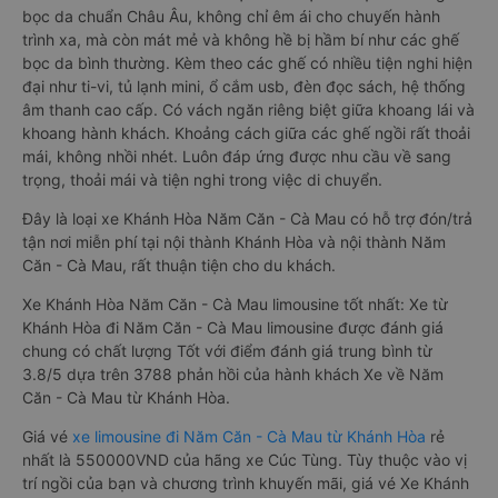
bọc da chuẩn Châu Âu, không chỉ êm ái cho chuyến hành
trình xa, mà còn mát mẻ và không hề bị hầm bí như các ghế
bọc da bình thường. Kèm theo các ghế có nhiều tiện nghi hiện
đại như ti-vi, tủ lạnh mini, ổ cắm usb, đèn đọc sách, hệ thống
âm thanh cao cấp. Có vách ngăn riêng biệt giữa khoang lái và
khoang hành khách. Khoảng cách giữa các ghế ngồi rất thoải
mái, không nhồi nhét. Luôn đáp ứng được nhu cầu về sang
trọng, thoải mái và tiện nghi trong việc di chuyển.
Đây là loại xe Khánh Hòa Năm Căn - Cà Mau có hỗ trợ đón/trả
tận nơi miễn phí tại nội thành Khánh Hòa và nội thành Năm
Căn - Cà Mau, rất thuận tiện cho du khách.
Xe Khánh Hòa Năm Căn - Cà Mau limousine tốt nhất: Xe từ
Khánh Hòa đi Năm Căn - Cà Mau limousine được đánh giá
chung có chất lượng Tốt với điểm đánh giá trung bình từ
3.8/5 dựa trên 3788 phản hồi của hành khách Xe về Năm
Căn - Cà Mau từ Khánh Hòa.
Giá vé
xe limousine đi Năm Căn - Cà Mau từ Khánh Hòa
rẻ
nhất là 550000VND của hãng xe Cúc Tùng. Tùy thuộc vào vị
trí ngồi của bạn và chương trình khuyến mãi, giá vé Xe Khánh