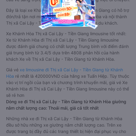
Đây là loại xe Khánh Hòa Thị xã Cai Lậy - Tiền Giang có hỗ trợ
đón/trả tận nơi miễn phí tại nội thành Khánh Hòa và nội thành
Thị xã Cai Lậy - Tiền Giang, rất thuận tiện cho du khách.
Xe Khánh Hòa Thị xã Cai Lậy - Tiền Giang limousine tốt nhất:
Xe từ Khánh Hòa đi Thị xã Cai Lậy - Tiền Giang limousine
được đánh giá chung có chất lượng Trung bình với điểm đánh
giá trung bình từ 3.4/5 dựa trên 4808 phản hồi của hành
khách Xe về Thị xã Cai Lậy - Tiền Giang từ Khánh Hòa.
Giá vé
xe limousine đi Thị xã Cai Lậy - Tiền Giang từ Khánh
Hòa
rẻ nhất là 420000VND của hãng xe Tuấn Hiệp. Tùy thuộc
vào vị trí ngồi của bạn và chương trình khuyến mãi, giá vé Xe
Khánh Hòa đi Thị xã Cai Lậy - Tiền Giang limousine này có thể
sẽ rẻ hơn
Dòng xe đi Thị xã Cai Lậy - Tiền Giang từ Khánh Hòa giường
nằm chất lượng cao: Thoải mái, giá cả tốt nhất
Những nhà xe đi Thị xã Cai Lậy - Tiền Giang từ Khánh Hòa
đều sở hữu những xe giường nằm chất lượng cao. Trên xe
được trang bị đầy đủ các trang thiết bị hiện đại phục vụ cho