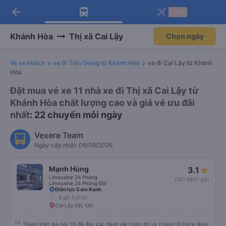
arrow_back
Tải app Vexere ngay!
Tải app Vexere
-30k
Mở app
Mở app
Nhận ưu đãi thành viên độc
-30k/ghế khi đặt vé máy bay qua
quyền
app
Khánh Hòa
Thị xã Cai Lậy
Chọn ngày
Vé xe khách
xe đi Tiền Giang từ Khánh Hòa
xe đi Cai Lậy từ Khánh
Hòa
Đặt mua vé xe 11 nhà xe đi Thị xã Cai Lậy từ
Khánh Hòa chất lượng cao và giá vé ưu đãi
nhất
: 22 chuyến mỗi ngày
Vexere Team
Ngày cập nhật: 06/08/2026
Mạnh Hùng
3.1
Limousine 24 Phòng
(381 đánh giá)
Limousine 24 Phòng Đôi
Điện lực Cam Ranh
8 giờ 5 phút
Cai Lậy (QL 1A)
Thành thật mà nói, tôi đã đọc các đánh giá trước đó và chúng tôi hơi lo lắng.