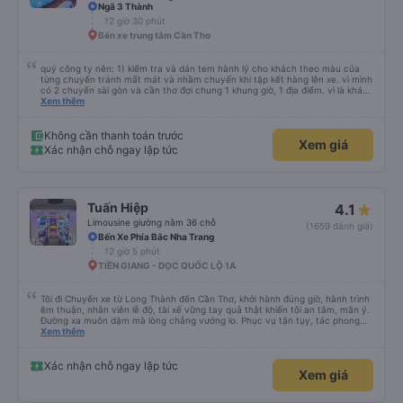
Ngã 3 Thành
12 giờ 30 phút
Bến xe trung tâm Cần Thơ
quý công ty nên: 1) kiểm tra và dán tem hành lý cho khách theo màu của
từng chuyến tránh mất mát và nhầm chuyến khi tập kết hàng lên xe. vì mình
có 2 chuyến sài gòn và cần thơ đợi chung 1 khung giờ, 1 địa điểm. vì là khách
thân thiết của quý công ty nên rất hài lòng và tin tưởng. tuy nhiên rất mong
Xem thêm
muốn đội ngũ nhân viên anh chị em nhà xe cùng nhau cải thiện ngày một
phát triển. 2) đồng nhất về cách giao tiếp và CSKH nhẹ nhàng, chu đáo nữa
thì chắc chắn quy công ty là nhà xe được yêu thích và lựa chọn số 1 quy
Không cần thanh toán trước
Xem giá
nhơn. rất cảm ơn quý anh chị em cty cũng như chị Thảo đã lắng nghe và
Xác nhận chỗ ngay lập tức
tiếp nhận. " khách hàng thân thiết nhiều năm của nhà xe từ thời sinh viên"
Tuấn Hiệp
4.1
Limousine giường nằm 36 chỗ
(1659 đánh giá)
Bến Xe Phía Bắc Nha Trang
12 giờ 5 phút
TIỀN GIANG - DỌC QUỐC LỘ 1A
Tôi đi Chuyến xe từ Long Thành đến Cần Thơ, khởi hành đúng giờ, hành trình
êm thuận, nhân viên lễ độ, tài xế vững tay quả thật khiến tôi an tâm, mãn ý.
Đường xa muôn dặm mà lòng chẳng vướng lo. Phục vụ tận tụy, tác phong
nghiêm cẩn, hiếm thấy giữa thời buổi kim tiền vội vã. Xã hội loạn đạo. Xin gửi
Xem thêm
lời tán dương chân thành, kính chúc nhà xe ngày một hưng thịnh, vạn lộ bình
an.”
Xác nhận chỗ ngay lập tức
Xem giá