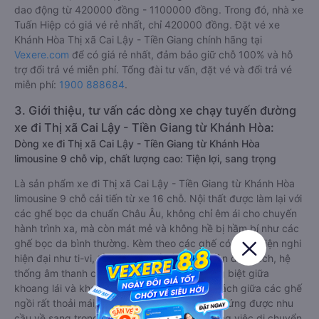
dao động từ 420000 đồng - 1100000 đồng. Trong đó, nhà xe
Tuấn Hiệp có giá vé rẻ nhất, chỉ 420000 đồng. Đặt vé xe
Khánh Hòa Thị xã Cai Lậy - Tiền Giang chính hãng tại
Vexere.com
để có giá rẻ nhất, đảm bảo giữ chỗ 100% và hỗ
trợ đổi trả vé miễn phí. Tổng đài tư vấn, đặt vé và đổi trả vé
miễn phí:
1900 888684
.
3. Giới thiệu, tư vấn các dòng xe chạy tuyến đường
xe đi Thị xã Cai Lậy - Tiền Giang từ Khánh Hòa:
Dòng xe đi Thị xã Cai Lậy - Tiền Giang từ Khánh Hòa
limousine 9 chỗ vip, chất lượng cao: Tiện lợi, sang trọng
Là sản phẩm xe đi Thị xã Cai Lậy - Tiền Giang từ Khánh Hòa
limousine 9 chỗ cải tiến từ xe 16 chỗ. Nội thất được làm lại với
các ghế bọc da chuẩn Châu Âu, không chỉ êm ái cho chuyến
hành trình xa, mà còn mát mẻ và không hề bị hầm bí như các
ghế bọc da bình thường. Kèm theo các ghế có nhiều tiện nghi
hiện đại như ti-vi, tủ lạnh mini, ổ cắm usb, đèn đọc sách, hệ
thống âm thanh cao cấp. Có vách ngăn riêng biệt giữa
khoang lái và khoang hành khách. Khoảng cách giữa các ghế
ngồi rất thoải mái, không nhồi nhét. Luôn đáp ứng được nhu
cầu về sang trọng, thoải mái và tiện nghi trong việc di chuyển.