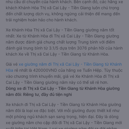
nhu cầu di chuyển của hành khách. Bên cạnh đó, các hãng xe
khách Khánh Hòa Thị xã Cai Lậy - Tiền Giang luôn chú trọng
đến chất lượng dịch vụ, không ngừng cải thiện để mang đến
trải nghiệm hoàn hảo cho hành khách.
Xe Khánh Hòa Thị xã Cai Lậy - Tiền Giang giường nằm tốt
nhất: Xe từ Khánh Hòa đi Thị xã Cai Lậy - Tiền Giang giường
nằm được đánh giá chung chất lượng Trung bình với điểm
đánh giá trung bình từ 3.1/5 dựa trên 3076 phản hồi của hành
khách Xe về Thị xã Cai Lậy - Tiền Giang từ Khánh Hòa.
Giá vé
xe giường nằm đi Thị xã Cai Lậy - Tiền Giang từ Khánh
Hòa
rẻ nhất là 420000VND của hãng xe Tuấn Hiệp. Tùy thuộc
vào chương trình khuyến mãi, giá vé Xe Khánh Hòa đi Thị xã
Cai Lậy - Tiền Giang giường nằm này có thể sẽ rẻ hơn.
Dòng xe đi Thị xã Cai Lậy - Tiền Giang từ Khánh Hòa giường
nằm đôi: Riêng tư, đầy đủ tiện nghi
Xe khách đi Thị xã Cai Lậy - Tiền Giang từ Khánh Hòa giường
nằm đôi là loại xe đặc biệt. Với mỗi giường được thiết kế như
một phòng ngủ khách sạn sang trọng, hiện đại. Đây là dòng
xe giường nằm cho cặp đôi đi Thị xã Cai Lậy - Tiền Giang mới
xuất hiện tại Việt Nam. Loại xe giường nằm đôi ra đời nhằm