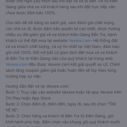
được chỗ ngồi yêu thích sau khi đặt vé xe đi Bến Tre từ Kiên
Giang giữa nhà xe với khách hàng sau khi đặt trực tiếp vẫn
chưa được đảm bảo 100%.
Cho nên để dễ dàng so sánh giá, xem đánh giá chất lượng
các nhà xe đi, được đảm bảo quyền lợi cao nhất, được hưởng
nhiều ưu đãi giảm giá vé xe khách Kiên Giang Bến Tre, hành
khách có thể đặt mua tại website
Vexere.com
- Hệ thống đặt
vé xe khách chất lượng, và uy tín nhất tại Việt Nam, đảm bảo
giữ chỗ 100%. Đối với bất cứ giao dịch đặt mua vé xe khách
đi Bến Tre từ Kiên Giang nào của quý khách tại trang web
Vexere.com
đều được Vexere cam kết giải quyết sự cố. Chính
sách tặng coupon giảm giá hoặc hoàn tiền sẽ tùy theo từng
trường hợp sự việc.
Hướng dẫn đặt vé tại Vexere.com:
Bước 1: Truy cập vào website Vexere hoặc tải app Vexere trên
CH Play hoặc App Store.
Bước 2: Chọn điểm đi, điểm đến, ngày đi, sau đó chọn “TÌM
VÉ XE”.
Bước 3: Chọn hãng xe khách đi Bến Tre từ Kiên Giang, giờ
khởi hành phù hợp. Bấm chọn vào khung giờ quý khách muốn