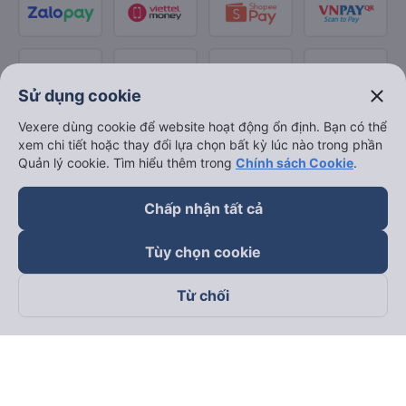
close
Sử dụng cookie
Vexere dùng cookie để website hoạt động ổn định. Bạn có thể
xem chi tiết hoặc thay đổi lựa chọn bất kỳ lúc nào trong phần
Quản lý cookie. Tìm hiểu thêm trong
Chính sách Cookie
.
Chấp nhận tất cả
Tùy chọn cookie
Từ chối
Theo dõi chúng tôi trên
Facebook
Tiktok
Youtube
Công ty TNHH Thương Mại Dịch Vụ Vexere