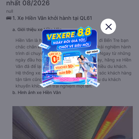
nhất 08/2026
null
🚌 1. Xe Hiền Vân khởi hành tại QL61
a. Giới thiệu xe Hiền Vân
Hiền Vân là hãng xe khách từ Kiên Giang đi Bến Tre bạn
chắc chắn không nên bỏ qua nếu muốn trải nghiệm hành
trình di chuyển an toàn và tiện nghi nhất. Ngay từ những
ngày đầu hoạt động trên tuyến đường này, hãng xe Hiền
Vân đã để lại rất nhiều ấn tượng tốt với nhiều du khách.
Hệ thống xe chất lượng và dịch vụ chăm sóc khách hàng
tận tâm cũng là điểm cộng được rất nhiều du khách
khuyến khích nên trải nghiệm một lần.
b. Hình ảnh xe Hiền Vân