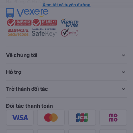
Hải Phòng đi Hà Nội
Xem tất cả tuyến đường
keyboard_arrow_down
Về chúng tôi
keyboard_arrow_down
Hỗ trợ
keyboard_arrow_down
Trở thành đối tác
Đối tác thanh toán