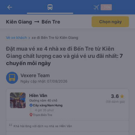
arrow_back
Tải app Vexere ngay!
Tải app Vexere
-30k
Mở app
Mở app
Nhận ưu đãi thành viên độc
-30k/ghế khi đặt vé máy bay qua
quyền
app
Kiên Giang
Bến Tre
Chọn ngày
Vé xe khách
xe đi Bến Tre từ Kiên Giang
Đặt mua vé xe 4 nhà xe đi Bến Tre từ Kiên
Giang chất lượng cao và giá vé ưu đãi nhất
: 7
chuyến mỗi ngày
Vexere Team
Ngày cập nhật: 07/08/2026
Hiền Vân
3.6
Giường nằm 40 chỗ
(59 đánh giá)
Cây xăng Nam Hưng
4 giờ 35 phút
Trạm Bến Tre
Khá hài lòng với dịch vụ nhà xe Hiền Vân