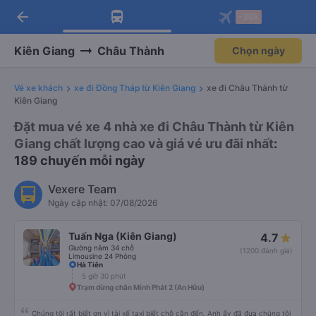
arrow_back
Tải app Vexere ngay!
Tải app Vexere
-30k
Mở app
Mở app
Nhận ưu đãi thành viên độc
-30k/ghế khi đặt vé máy bay qua
quyền
app
Kiên Giang
Châu Thành
Chọn ngày
Vé xe khách
xe đi Đồng Tháp từ Kiên Giang
xe đi Châu Thành từ
Kiên Giang
Đặt mua vé xe 4 nhà xe đi Châu Thành từ Kiên
Giang chất lượng cao và giá vé ưu đãi nhất
:
189 chuyến mỗi ngày
Vexere Team
Ngày cập nhật: 07/08/2026
Tuấn Nga (Kiên Giang)
4.7
Giường nằm 34 chỗ
(1200 đánh giá)
Limousine 24 Phòng
Hà Tiên
5 giờ 30 phút
Trạm dừng chân Minh Phát 2 (An Hữu)
Chúng tôi rất biết ơn vì tài xế taxi biết chỗ cần đến. Anh ấy đã đưa chúng tôi