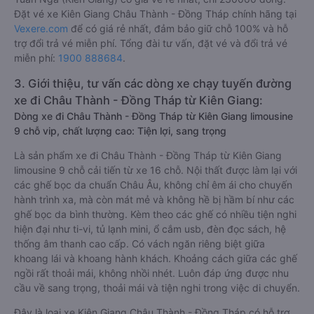
Đặt vé xe Kiên Giang Châu Thành - Đồng Tháp chính hãng tại
Vexere.com
để có giá rẻ nhất, đảm bảo giữ chỗ 100% và hỗ
trợ đổi trả vé miễn phí. Tổng đài tư vấn, đặt vé và đổi trả vé
miễn phí:
1900 888684
.
3. Giới thiệu, tư vấn các dòng xe chạy tuyến đường
xe đi Châu Thành - Đồng Tháp từ Kiên Giang:
Dòng xe đi Châu Thành - Đồng Tháp từ Kiên Giang limousine
9 chỗ vip, chất lượng cao: Tiện lợi, sang trọng
Là sản phẩm xe đi Châu Thành - Đồng Tháp từ Kiên Giang
limousine 9 chỗ cải tiến từ xe 16 chỗ. Nội thất được làm lại với
các ghế bọc da chuẩn Châu Âu, không chỉ êm ái cho chuyến
hành trình xa, mà còn mát mẻ và không hề bị hầm bí như các
ghế bọc da bình thường. Kèm theo các ghế có nhiều tiện nghi
hiện đại như ti-vi, tủ lạnh mini, ổ cắm usb, đèn đọc sách, hệ
thống âm thanh cao cấp. Có vách ngăn riêng biệt giữa
khoang lái và khoang hành khách. Khoảng cách giữa các ghế
ngồi rất thoải mái, không nhồi nhét. Luôn đáp ứng được nhu
cầu về sang trọng, thoải mái và tiện nghi trong việc di chuyển.
Đây là loại xe Kiên Giang Châu Thành - Đồng Tháp có hỗ trợ