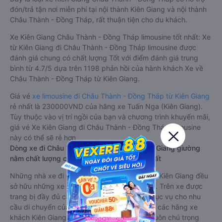
đón/trả tận nơi miễn phí tại nội thành Kiên Giang và nội thành
Châu Thành - Đồng Tháp, rất thuận tiện cho du khách.
Xe Kiên Giang Châu Thành - Đồng Tháp limousine tốt nhất: Xe
từ Kiên Giang đi Châu Thành - Đồng Tháp limousine được
đánh giá chung có chất lượng Tốt với điểm đánh giá trung
bình từ 4.7/5 dựa trên 1198 phản hồi của hành khách Xe về
Châu Thành - Đồng Tháp từ Kiên Giang.
Giá vé
xe limousine đi Châu Thành - Đồng Tháp từ Kiên Giang
rẻ nhất là 230000VND của hãng xe Tuấn Nga (Kiên Giang).
Tùy thuộc vào vị trí ngồi của bạn và chương trình khuyến mãi,
giá vé Xe Kiên Giang đi Châu Thành - Đồng Tháp limousine
này có thể sẽ rẻ hơn
Dòng xe đi Châu Thành - Đồng Tháp từ Kiên Giang giường
nằm chất lượng cao: Thoải mái, giá cả tốt nhất
Những nhà xe đi Châu Thành - Đồng Tháp từ Kiên Giang đều
sở hữu những xe giường nằm chất lượng cao. Trên xe được
trang bị đầy đủ các trang thiết bị hiện đại phục vụ cho nhu
cầu di chuyển của hành khách. Bên cạnh đó, các hãng xe
khách Kiên Giang Châu Thành - Đồng Tháp luôn chú trọng