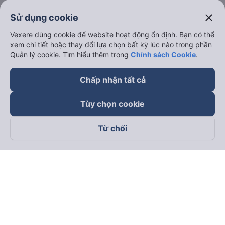
close
Sử dụng cookie
Vexere dùng cookie để website hoạt động ổn định. Bạn có thể
xem chi tiết hoặc thay đổi lựa chọn bất kỳ lúc nào trong phần
Quản lý cookie. Tìm hiểu thêm trong
Chính sách Cookie
.
Chấp nhận tất cả
Tùy chọn cookie
Từ chối
Theo dõi chúng tôi trên
Facebook
Tiktok
Youtube
Công ty TNHH Thương Mại Dịch Vụ Vexere
Địa chỉ đăng ký kinh doanh: 8C Chữ Đồng Tử, Phường Tân
Sơn Nhất, TP. Hồ Chí Minh, Việt Nam