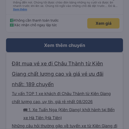
thẳng đến nơi. Chúng tôi được chào đón bằng những nụ cười và được ăn
nhanh trước khi lên xe. Chúng tôi ngồi vào những chỗ đã đặt trước... Đó là
bốn chỗ ngồi ở phía sau cùng của xe... Các con tôi gọi đó là &quot;xe xóc
Xem thêm
nảy&quot; vì chuyến đi rất rất gập ghềnh. Tài xế của chúng tôi là một người
lái xe Việt Nam điển hình. Chuyến đi rất đẹp với những con kênh và những
ngôi nhà ven kênh.
Không cần thanh toán trước
Xem giá
Xác nhận chỗ ngay lập tức
Xem thêm chuyến
Đặt mua vé xe đi Châu Thành từ Kiên
Giang chất lượng cao và giá vé ưu đãi
nhất: 189 chuyến
Tư vấn TOP 1 xe khách đi Châu Thành từ Kiên Giang
chất lượng cao, uy tín, giá rẻ nhất 08/2026
🚌 1. Xe Tuấn Nga (Kiên Giang) khởi hành tại Bến
xe Hà Tiên (Hà Tiên)
Những câu hỏi thường gặp về tuyến xe từ Kiên Giang đi