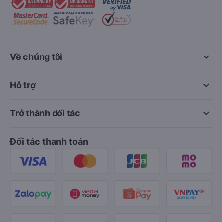
keyboard_arrow_down
Về chúng tôi
keyboard_arrow_down
Hỗ trợ
keyboard_arrow_down
Trở thành đối tác
Đối tác thanh toán