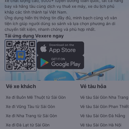
xe chất lượng cao, 5000+ tuyến đường toàn quốc, tất cả hãng
bay và hãng tàu cùng dịch vụ thuê xe máy, xe du lịch phủ
khắp các tỉnh thành tại Việt Nam.
Ứng dụng hiển thị thông tin đầy đủ, minh bạch cùng vô vàn
tiện ích giúp người dùng so sánh và lựa chọn phương án di
chuyển tiết kiệm, nhanh chóng và phù hợp nhất.
Tải ứng dụng Vexere ngay
Vé xe khách
Vé tàu hỏa
Xe đi Buôn Mê Thuột từ Sài Gòn
Vé tàu Sài Gòn Nha Trang
Xe đi Vũng Tàu từ Sài Gòn
Vé tàu Sài Gòn Phan Thiết
Xe đi Nha Trang từ Sài Gòn
Vé tàu Sài Gòn Đà Nẵng
Xe đi Đà Lạt từ Sài Gòn
Vé tàu Sài Gòn Hà Nội