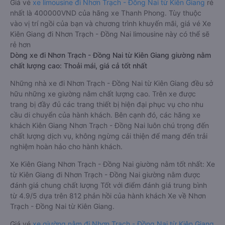
Giá vé
xe limousine đi Nhơn Trạch - Đồng Nai từ Kiên Giang
rẻ
nhất là 400000VND của hãng xe Thanh Phong. Tùy thuộc
vào vị trí ngồi của bạn và chương trình khuyến mãi, giá vé Xe
Kiên Giang đi Nhơn Trạch - Đồng Nai limousine này có thể sẽ
rẻ hơn
Dòng xe đi Nhơn Trạch - Đồng Nai từ Kiên Giang giường nằm
chất lượng cao: Thoải mái, giá cả tốt nhất
Những nhà xe đi Nhơn Trạch - Đồng Nai từ Kiên Giang đều sở
hữu những xe giường nằm chất lượng cao. Trên xe được
trang bị đầy đủ các trang thiết bị hiện đại phục vụ cho nhu
cầu di chuyển của hành khách. Bên cạnh đó, các hãng xe
khách Kiên Giang Nhơn Trạch - Đồng Nai luôn chú trọng đến
chất lượng dịch vụ, không ngừng cải thiện để mang đến trải
nghiệm hoàn hảo cho hành khách.
Xe Kiên Giang Nhơn Trạch - Đồng Nai giường nằm tốt nhất: Xe
từ Kiên Giang đi Nhơn Trạch - Đồng Nai giường nằm được
đánh giá chung chất lượng Tốt với điểm đánh giá trung bình
từ 4.9/5 dựa trên 812 phản hồi của hành khách Xe về Nhơn
Trạch - Đồng Nai từ Kiên Giang.
Giá vé
xe giường nằm đi Nhơn Trạch - Đồng Nai từ Kiên Giang