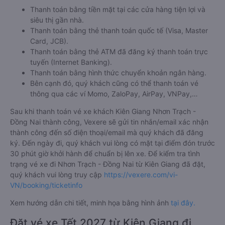
Thanh toán bằng tiền mặt tại các cửa hàng tiện lợi và
siêu thị gần nhà.
Thanh toán bằng thẻ thanh toán quốc tế (Visa, Master
Card, JCB).
Thanh toán bằng thẻ ATM đã đăng ký thanh toán trực
tuyến (Internet Banking).
Thanh toán bằng hình thức chuyển khoản ngân hàng.
Bên cạnh đó, quý khách cũng có thể thanh toán vé
thông qua các ví Momo, ZaloPay, AirPay, VNPay,…
Sau khi thanh toán vé xe khách Kiên Giang Nhơn Trạch -
Đồng Nai thành công, Vexere sẽ gửi tin nhắn/email xác nhận
thành công đến số điện thoại/email mà quý khách đã đăng
ký. Đến ngày đi, quý khách vui lòng có mặt tại điểm đón trước
30 phút giờ khởi hành để chuẩn bị lên xe. Để kiểm tra tình
trạng vé xe đi Nhơn Trạch - Đồng Nai từ Kiên Giang đã đặt,
quý khách vui lòng truy cập
https://vexere.com/vi-
VN/booking/ticketinfo
Xem hướng dẫn chi tiết, minh họa bằng hình ảnh
tại đây.
Đặt vé xe Tết 2027 từ Kiên Giang đi