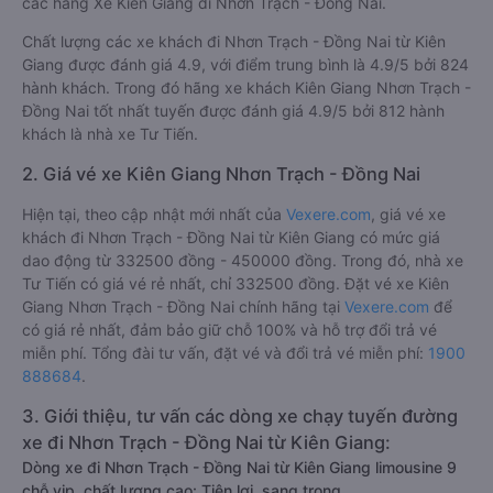
các hãng Xe Kiên Giang đi Nhơn Trạch - Đồng Nai.
Chất lượng các xe khách đi Nhơn Trạch - Đồng Nai từ Kiên
Giang được đánh giá 4.9, với điểm trung bình là 4.9/5 bởi 824
hành khách. Trong đó hãng xe khách Kiên Giang Nhơn Trạch -
Đồng Nai tốt nhất tuyến được đánh giá 4.9/5 bởi 812 hành
khách là nhà xe Tư Tiến.
2. Giá vé xe Kiên Giang Nhơn Trạch - Đồng Nai
Hiện tại, theo cập nhật mới nhất của
Vexere.com
, giá vé xe
khách đi Nhơn Trạch - Đồng Nai từ Kiên Giang có mức giá
dao động từ 332500 đồng - 450000 đồng. Trong đó, nhà xe
Tư Tiến có giá vé rẻ nhất, chỉ 332500 đồng. Đặt vé xe Kiên
Giang Nhơn Trạch - Đồng Nai chính hãng tại
Vexere.com
để
có giá rẻ nhất, đảm bảo giữ chỗ 100% và hỗ trợ đổi trả vé
miễn phí. Tổng đài tư vấn, đặt vé và đổi trả vé miễn phí:
1900
888684
.
3. Giới thiệu, tư vấn các dòng xe chạy tuyến đường
xe đi Nhơn Trạch - Đồng Nai từ Kiên Giang:
Dòng xe đi Nhơn Trạch - Đồng Nai từ Kiên Giang limousine 9
chỗ vip, chất lượng cao: Tiện lợi, sang trọng