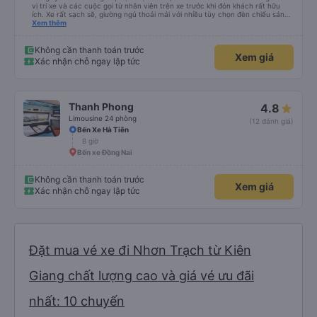
vị trí xe và các cuộc gọi từ nhân viên trên xe trước khi đón khách rất hữu
ích. Xe rất sạch sẽ, giường ngủ thoải mái với nhiều tùy chọn đèn chiếu sáng
và cổng USB được đặt ở vị trí thuận tiện. Nhân viên rất lịch sự và xe đến
Xem thêm
điểm đến sớm hơn dự kiến. Cảm ơn!
Không cần thanh toán trước
Xem giá
Xác nhận chỗ ngay lập tức
Thanh Phong
4.8
Limousine 24 phòng
(12 đánh giá)
Bến Xe Hà Tiên
8 giờ
Bến xe Đồng Nai
Không cần thanh toán trước
Xem giá
Xác nhận chỗ ngay lập tức
Đặt mua vé xe đi Nhơn Trạch từ Kiên
Giang chất lượng cao và giá vé ưu đãi
nhất: 10 chuyến