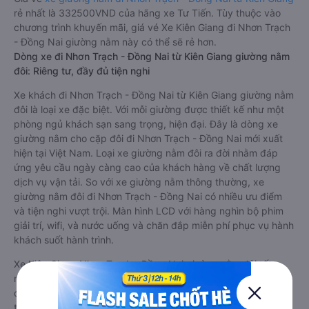
rẻ nhất là 332500VND của hãng xe Tư Tiến. Tùy thuộc vào
chương trình khuyến mãi, giá vé Xe Kiên Giang đi Nhơn Trạch
- Đồng Nai giường nằm này có thể sẽ rẻ hơn.
Dòng xe đi Nhơn Trạch - Đồng Nai từ Kiên Giang giường nằm
đôi: Riêng tư, đầy đủ tiện nghi
Xe khách đi Nhơn Trạch - Đồng Nai từ Kiên Giang giường nằm
đôi là loại xe đặc biệt. Với mỗi giường được thiết kế như một
phòng ngủ khách sạn sang trọng, hiện đại. Đây là dòng xe
giường nằm cho cặp đôi đi Nhơn Trạch - Đồng Nai mới xuất
hiện tại Việt Nam. Loại xe giường nằm đôi ra đời nhằm đáp
ứng yêu cầu ngày càng cao của khách hàng về chất lượng
dịch vụ vận tải. So với xe giường nằm thông thường, xe
giường nằm đôi đi Nhơn Trạch - Đồng Nai có nhiều ưu điểm
và tiện nghi vượt trội. Màn hình LCD với hàng nghìn bộ phim
giải trí, wifi, và nước uống và chăn đắp miễn phí phục vụ hành
khách suốt hành trình.
Xe Kiên Giang Nhơn Trạch - Đồng Nai giường nằm đôi tốt
nhất: Xe từ Kiên Giang đi Nhơn Trạch - Đồng Nai giường nằm
đôi được đánh giá chung có chất lượng Tốt với điểm đánh giá
trung bình từ 4.8/5 dựa trên 12 phản hồi của hành khách Xe