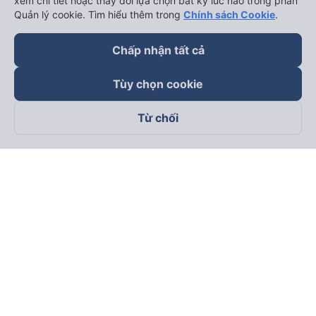
xem chi tiết hoặc thay đổi lựa chọn bất kỳ lúc nào trong phần
Quản lý cookie. Tìm hiểu thêm trong
Chính sách Cookie
.
Chấp nhận tất cả
Tùy chọn cookie
Từ chối
Theo dõi chúng tôi trên
Facebook
Tiktok
Youtube
Công ty TNHH Thương Mại Dịch Vụ Vexere
Địa chỉ đăng ký kinh doanh: 8C Chữ Đồng Tử, Phường Tân
Sơn Nhất, TP. Hồ Chí Minh, Việt Nam
Địa chỉ
:
Lầu 2, toà nhà H3 Circo Hoàng Diệu, 384 Hoàng Diệu,
Phường Khánh Hội, TP Hồ Chí Minh, Việt Nam
Tầng 3, toà nhà 101 Láng Hạ, 101 Láng Hạ, Phường Láng, TP.
Hà Nội, Việt Nam
Giấy chứng nhận ĐKKD số 0315133726 do Sở KH và ĐT TP.