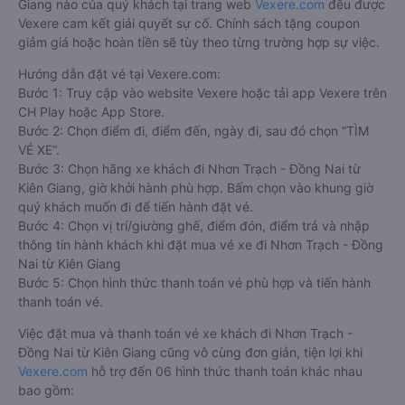
Giang nào của quý khách tại trang web
Vexere.com
đều được
Vexere cam kết giải quyết sự cố. Chính sách tặng coupon
giảm giá hoặc hoàn tiền sẽ tùy theo từng trường hợp sự việc.
Hướng dẫn đặt vé tại Vexere.com:
Bước 1: Truy cập vào website Vexere hoặc tải app Vexere trên
CH Play hoặc App Store.
Bước 2: Chọn điểm đi, điểm đến, ngày đi, sau đó chọn “TÌM
VÉ XE”.
Bước 3: Chọn hãng xe khách đi Nhơn Trạch - Đồng Nai từ
Kiên Giang, giờ khởi hành phù hợp. Bấm chọn vào khung giờ
quý khách muốn đi để tiến hành đặt vé.
Bước 4: Chọn vị trí/giường ghế, điểm đón, điểm trả và nhập
thông tin hành khách khi đặt mua vé xe đi Nhơn Trạch - Đồng
Nai từ Kiên Giang
Bước 5: Chọn hình thức thanh toán vé phù hợp và tiến hành
thanh toán vé.
Việc đặt mua và thanh toán vé xe khách đi Nhơn Trạch -
Đồng Nai từ Kiên Giang cũng vô cùng đơn giản, tiện lợi khi
Vexere.com
hỗ trợ đến 06 hình thức thanh toán khác nhau
bao gồm: