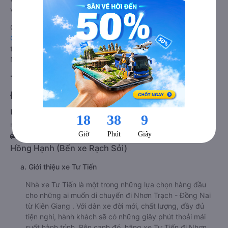
về Nhơn Trạch - Đồng Nai từ Kiên Giang.
Giá vé
xe giường nằm đôi đi Nhơn Trạch - Đồng Nai từ Kiên
Giang
rẻ nhất là 400000VND của hãng xe Thanh Phong. Tùy
thuộc vào chương trình khuyến mãi, giá vé Xe Kiên Giang đi
Nhơn Trạch - Đồng Nai giường nằm đôi này có thể sẽ rẻ hơn.
Tư vấn TOP 2 xe khách đi Nhơn Trạch -
Đồng Nai từ Kiên Giang chất lượng cao,
uy tín, giá rẻ nhất 08/2026
null
🚌 1. Xe Tư Tiến khởi hành tại 168, Đường Mai Thị
Hồng Hạnh (Bến xe Rạch Sỏi)
a. Giới thiệu xe Tư Tiến
Nhà xe Tư Tiến là một trong những lựa chọn hàng đầu
cho những ai muốn di chuyển đi Nhơn Trạch - Đồng Nai
từ Kiên Giang . Với dàn xe đời mới, chất lượng, đầy đủ
tiện nghi, hành khách sẽ có những giây phút thoải mái
suốt hành trình. Bên cạnh đó, hãng xe Tư Tiến đi Nhơn