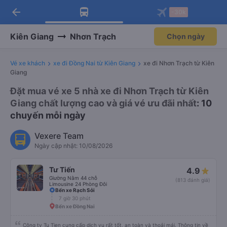
arrow_back
Tải app Vexere ngay!
Tải app Vexere
-30k
Mở app
Mở app
Nhận ưu đãi thành viên độc
-30k/ghế khi đặt vé máy bay qua
quyền
app
Kiên Giang
Nhơn Trạch
Chọn ngày
Vé xe khách
xe đi Đồng Nai từ Kiên Giang
xe đi Nhơn Trạch từ Kiên
Giang
Đặt mua vé xe 5 nhà xe đi Nhơn Trạch từ Kiên
Giang chất lượng cao và giá vé ưu đãi nhất
: 10
chuyến mỗi ngày
Vexere Team
Ngày cập nhật: 10/08/2026
Tư Tiến
4.9
Giường Nằm 44 chỗ
(813 đánh giá)
Limousine 24 Phòng Đôi
Bến xe Rạch Sỏi
7 giờ 30 phút
Bến xe Đồng Nai
Công ty Tu Tien cung cấp dịch vụ rất tốt, an toàn và thoải mái. Thông tin về