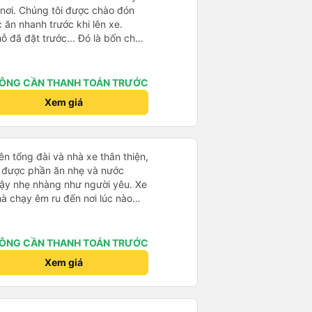
nơi. Chúng tôi được chào đón
ăn nhanh trước khi lên xe.
ỗ đã đặt trước... Đó là bốn chỗ
.. Các con tôi gọi đó là &quot;xe
ất rất gập ghềnh. Tài xế của
e Việt Nam điển hình. Chuyến đi
ÔNG CẦN THANH TOÁN TRƯỚC
 và những ngôi nhà ven kênh.
Xem giá
ên tổng đài và nhà xe thân thiện,
ạy được phần ăn nhẹ và nước
dậy nhẹ nhàng như người yêu. Xe
hà chạy êm ru đến nơi lúc nào
dly and helpful. Before getting on
ght meals and drinks. When the
ÔNG CẦN THANH TOÁN TRƯỚC
woke us up as they were waking
Xem giá
e foreigners and planning to take
te as the seats are big and
to sleep on.