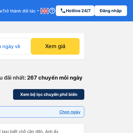
help_outline
phone
Hotline 24/7
Đăng nhập
re
Trở thành đối tác
arrow_drop_down
Xem giá
 ngày về
u đãi nhất
: 267 chuyến mỗi ngày
Xem bộ lọc chuyến phổ biến
Chọn ngày
xế taxi biết chỗ cần đến. Anh ấy