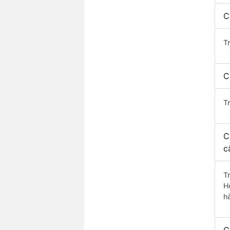
C
T
C
T
C
c
T
H
h