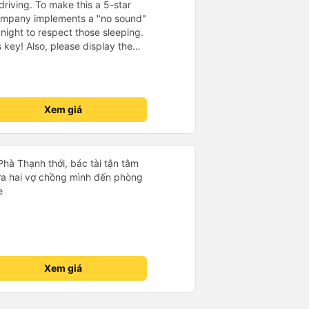
driving. To make this a 5-star
company implements a "no sound"
 night to respect those sleeping.
is key! Also, please display the
e the cabin for convenience. I
------ ​ Xe chất
t an toàn. Để dịch vụ hoàn hảo
 quy định rõ ràng về việc giữ im
Xem giá
ại) vào ban đêm để tránh làm
 Ngoài ra, nhà xe nên dán sẵn
 hành khách dễ dàng sử dụng.
à xe trong tương lai!
Phà Thạnh thới, bác tài tận tâm
a hai vợ chồng mình đến phòng
e
Xem giá