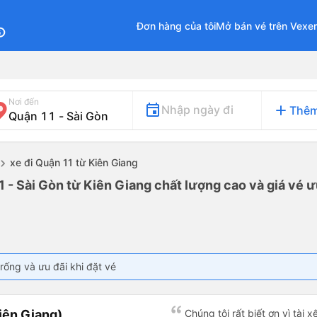
Đơn hàng của tôi
Mở bán vé trên Vexe
fo
Nơi đến
add
Nhập ngày đi
Thêm
xe đi Quận 11 từ Kiên Giang
1 - Sài Gòn từ Kiên Giang chất lượng cao và giá vé ư
rống và ưu đãi khi đặt vé
iên Giang)
Chúng tôi rất biết ơn vì tài 