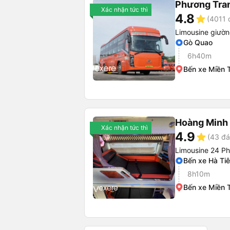
Phương Tra
Xác nhận tức thì
4.8
star
(4011 
Limousine giườ
Gò Quao
6h40m
Bến xe Miền 
Hoàng Minh
Xác nhận tức thì
4.9
star
(43 đá
Limousine 24 P
Bến xe Hà Ti
8h10m
Bến xe Miền 