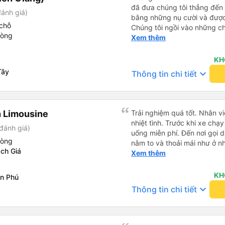
đã đưa chúng tôi thẳng đến 
đánh giá)
bằng những nụ cười và được 
chỗ
Chúng tôi ngồi vào những ch
hòng
ngồi ở phía sau cùng của xe.
Xem thêm
xóc nảy&quot; vì chuyến đi r
chúng tôi là một người lái x
KH
rất đẹp với những con kênh
Tây
keyboard_arrow_down
Thông tin chi tiết
 Limousine
Trải nghiệm quá tốt. Nhân vi
nhiệt tình. Trước khi xe ch
đánh giá)
uống miễn phí. Đến nơi gọi 
hòng
nằm to và thoải mái như ở n
ch Giá
không hay luôn. I had very good experience with this bus
Xem thêm
operator. The staff are frien
the bus, we were offered li
KH
n Phú
bus has arrived, the staff 
keyboard_arrow_down
Thông tin chi tiết
up up their lovers. If you ar
this bus, please don’t hesita
comfortable enough for you 