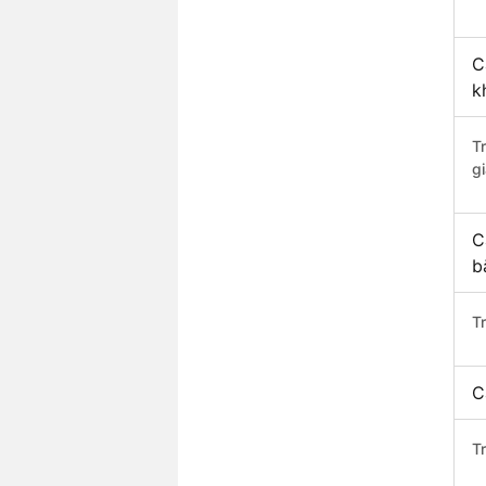
C
k
T
gi
C
b
T
C
T