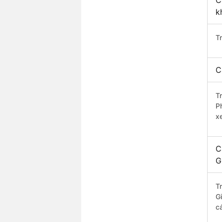
C
k
T
C
T
P
xe
C
G
T
G
c