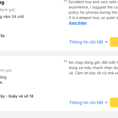
ng
Excellent bus and very safe 
experience, I suggest the 
đánh giá)
policy for phones during the
ng nằm 34 chỗ
It is a sleeper bus, so quiet 
Wi-Fi password clearly insid
Xem thêm
would definitely ride with them again! --------
lượng tốt và tài xế lái xe rấ
Tây
hơn, tôi góp ý nhà xe nên có
keyboard_arrow_down
Thông tin chi tiết
lặng (tắt âm thanh điện tho
phiền hành khách khác ngủ.
mật khẩu Wi-Fi trong xe để
Tôi vẫn sẽ tiếp tục ủng hộ nh
Xe chsjy đúng giờ, đến bến 
dùng xe máy nhanh nhẹn đư
nh giá)
vé. Cảm ơn bác tài và nhà x
hòng
ên
Tây - Quầy vé số 18
keyboard_arrow_down
Thông tin chi tiết