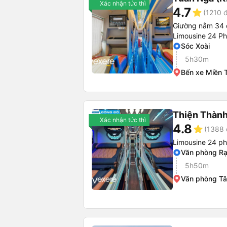
Xác nhận tức thì
4.7
star
(1210 
Giường nằm 34 
Limousine 24 P
Sóc Xoài
5h30m
Bến xe Miền 
Thiện Thành
Xác nhận tức thì
4.8
star
(1388 
Limousine 24 p
Văn phòng Rạ
5h50m
Văn phòng Tâ