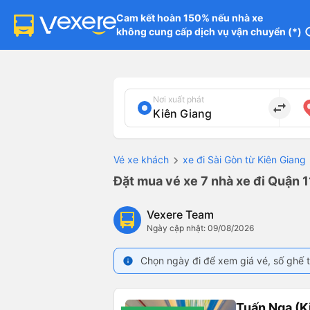
Cam kết hoàn 150% nếu nhà xe

không cung cấp dịch vụ vận chuyển (*)
in
Nơi xuất phát
import_export
Vé xe khách
xe đi Sài Gòn từ Kiên Giang
Đặt mua vé xe 7 nhà xe đi Quận 1
Vexere Team
Ngày cập nhật: 09/08/2026
Chọn ngày đi để xem giá vé, số ghế t
info
Tuấn Nga (K