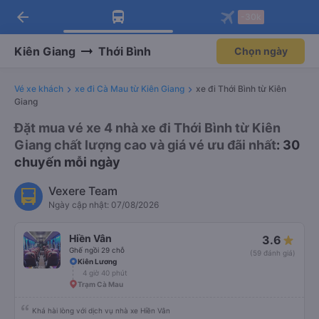
arrow_back
Tải app Vexere ngay!
Tải app Vexere
-30k
Mở app
Mở app
Nhận ưu đãi thành viên độc
-30k/ghế khi đặt vé máy bay qua
quyền
app
Kiên Giang
Thới Bình
Chọn ngày
Vé xe khách
xe đi Cà Mau từ Kiên Giang
xe đi Thới Bình từ Kiên
Giang
Đặt mua vé xe 4 nhà xe đi Thới Bình từ Kiên
Giang chất lượng cao và giá vé ưu đãi nhất
: 30
chuyến mỗi ngày
Vexere Team
Ngày cập nhật: 07/08/2026
Hiền Vân
3.6
Ghế ngồi 29 chỗ
(59 đánh giá)
Kiên Lương
4 giờ 40 phút
Trạm Cà Mau
Khá hài lòng với dịch vụ nhà xe Hiền Vân