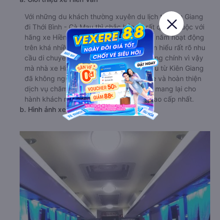
Với những du khách thường xuyên du lịch từ Kiên Giang
đi Thới Bình - Cà Mau thì chắc hẳn sẽ rất quen thuộc với
hãng xe Hiền Vân. Với kinh nghiệm nhiều năm hoạt động
trên khá nhiều tuyến đường nên Hiền Vân hiểu rất rõ nhu
cầu di chuyển của nhiều hành khách. Cũng chính vì vậy
mà nhà xe Hiền Vân đi Thới Bình - Cà Mau từ Kiên Giang
đã không ngừng nâng cao chất lượng xe và hoàn thiện
dịch vụ chăm sóc khách hàng, đảm bảo mang lại cho
hành khách những trải nghiệm dịch vụ cao cấp nhất.
b. Hình ảnh xe Hiền Vân