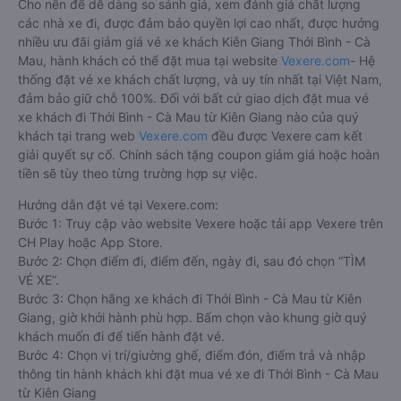
Cho nên để dễ dàng so sánh giá, xem đánh giá chất lượng
các nhà xe đi, được đảm bảo quyền lợi cao nhất, được hưởng
nhiều ưu đãi giảm giá vé xe khách Kiên Giang Thới Bình - Cà
Mau, hành khách có thể đặt mua tại website
Vexere.com
- Hệ
thống đặt vé xe khách chất lượng, và uy tín nhất tại Việt Nam,
đảm bảo giữ chỗ 100%. Đối với bất cứ giao dịch đặt mua vé
xe khách đi Thới Bình - Cà Mau từ Kiên Giang nào của quý
khách tại trang web
Vexere.com
đều được Vexere cam kết
giải quyết sự cố. Chính sách tặng coupon giảm giá hoặc hoàn
tiền sẽ tùy theo từng trường hợp sự việc.
Hướng dẫn đặt vé tại Vexere.com:
Bước 1: Truy cập vào website Vexere hoặc tải app Vexere trên
CH Play hoặc App Store.
Bước 2: Chọn điểm đi, điểm đến, ngày đi, sau đó chọn “TÌM
VÉ XE”.
Bước 3: Chọn hãng xe khách đi Thới Bình - Cà Mau từ Kiên
Giang, giờ khởi hành phù hợp. Bấm chọn vào khung giờ quý
khách muốn đi để tiến hành đặt vé.
Bước 4: Chọn vị trí/giường ghế, điểm đón, điểm trả và nhập
thông tin hành khách khi đặt mua vé xe đi Thới Bình - Cà Mau
từ Kiên Giang