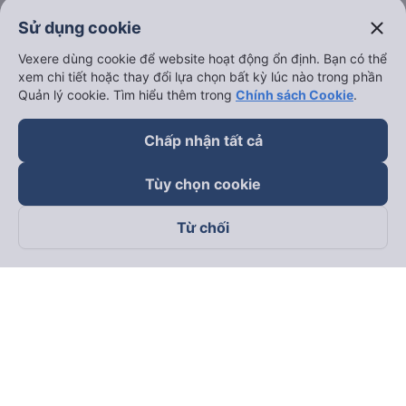
close
Sử dụng cookie
Vexere dùng cookie để website hoạt động ổn định. Bạn có thể
xem chi tiết hoặc thay đổi lựa chọn bất kỳ lúc nào trong phần
Quản lý cookie. Tìm hiểu thêm trong
Chính sách Cookie
.
Chấp nhận tất cả
Tùy chọn cookie
Từ chối
Theo dõi chúng tôi trên
Facebook
Tiktok
Youtube
Công ty TNHH Thương Mại Dịch Vụ Vexere
Địa chỉ đăng ký kinh doanh: 8C Chữ Đồng Tử, Phường Tân
Sơn Nhất, TP. Hồ Chí Minh, Việt Nam
Địa chỉ
:
Lầu 2, toà nhà H3 Circo Hoàng Diệu, 384 Hoàng Diệu,