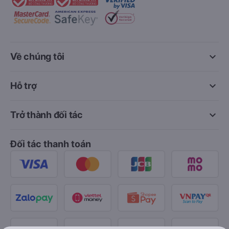
keyboard_arrow_down
Về chúng tôi
keyboard_arrow_down
Hỗ trợ
keyboard_arrow_down
Trở thành đối tác
Đối tác thanh toán