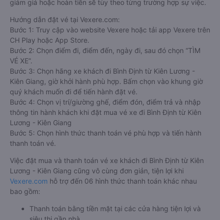
dịch đặt mua vé xe khách đi Bình Định từ Kiên Lương - Kiên
Giang nào của quý khách tại trang web
Vexere.com
đều được
Vexere cam kết giải quyết sự cố. Chính sách tặng coupon
giảm giá hoặc hoàn tiền sẽ tùy theo từng trường hợp sự việc.
Hướng dẫn đặt vé tại Vexere.com:
Bước 1: Truy cập vào website Vexere hoặc tải app Vexere trên
CH Play hoặc App Store.
Bước 2: Chọn điểm đi, điểm đến, ngày đi, sau đó chọn “TÌM
VÉ XE”.
Bước 3: Chọn hãng xe khách đi Bình Định từ Kiên Lương -
Kiên Giang, giờ khởi hành phù hợp. Bấm chọn vào khung giờ
quý khách muốn đi để tiến hành đặt vé.
Bước 4: Chọn vị trí/giường ghế, điểm đón, điểm trả và nhập
thông tin hành khách khi đặt mua vé xe đi Bình Định từ Kiên
Lương - Kiên Giang
Bước 5: Chọn hình thức thanh toán vé phù hợp và tiến hành
thanh toán vé.
Việc đặt mua và thanh toán vé xe khách đi Bình Định từ Kiên
Lương - Kiên Giang cũng vô cùng đơn giản, tiện lợi khi
Vexere.com
hỗ trợ đến 06 hình thức thanh toán khác nhau