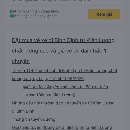
18 giờ 30 phút
Quy Nhơn dọc QL1A
mấy anh lơ xe vui vẻ nhiệt tình , mình đi trễ nhưng xe vẫn đợi chứ không bỏ
như những xe khác . Sẽ ủng hộ nhà xe vào các dịp khác
Không cần thanh toán trước
Xem giá
Xác nhận chỗ ngay lập tức
Đặt mua vé xe đi Bình Định từ Kiên Lương
chất lượng cao và giá vé ưu đãi nhất: 1
chuyến
Tư vấn TOP 1 xe khách đi Bình Định từ Kiên Lương chất
lượng cao, uy tín, giá rẻ nhất 08/2026
🚌 1. Xe Mai Quyên khởi hành tại Bến xe Kiên
Lương (Bến xe Kiên Lương)
Những câu hỏi thường gặp về tuyến xe từ Kiên Lương