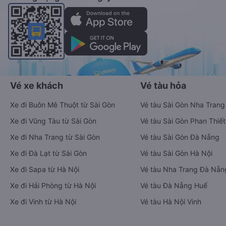
Ứng dụng hiển thị thông tin đầy đủ, minh bạch cùng vô vàn
tiện ích giúp người dùng so sánh và lựa chọn phương án di
chuyển tiết kiệm, nhanh chóng và phù hợp nhất.
Tải ứng dụng Vexere ngay
Vé xe khách
Vé tàu hỏa
Xe đi Buôn Mê Thuột từ Sài Gòn
Vé tàu Sài Gòn Nha Trang
Xe đi Vũng Tàu từ Sài Gòn
Vé tàu Sài Gòn Phan Thiết
Xe đi Nha Trang từ Sài Gòn
Vé tàu Sài Gòn Đà Nẵng
Xe đi Đà Lạt từ Sài Gòn
Vé tàu Sài Gòn Hà Nội
Xe đi Sapa từ Hà Nội
Vé tàu Nha Trang Đà Nẵn
Xe đi Hải Phòng từ Hà Nội
Vé tàu Đà Nẵng Huế