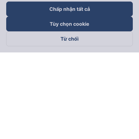
Chấp nhận tất cả
Tùy chọn cookie
Từ chối
Theo dõi chúng tôi trên
Facebook
Tiktok
Youtube
Công ty TNHH Thương Mại Dịch Vụ Vexere
Địa chỉ đăng ký kinh doanh: 8C Chữ Đồng Tử, Phường Tân
Sơn Nhất, TP. Hồ Chí Minh, Việt Nam
Địa chỉ
:
Lầu 2, toà nhà H3 Circo Hoàng Diệu, 384 Hoàng Diệu,
Phường Khánh Hội, TP Hồ Chí Minh, Việt Nam