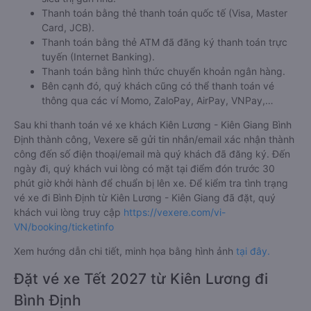
bao gồm:
Thanh toán bằng tiền mặt tại các cửa hàng tiện lợi và
siêu thị gần nhà.
Thanh toán bằng thẻ thanh toán quốc tế (Visa, Master
Card, JCB).
Thanh toán bằng thẻ ATM đã đăng ký thanh toán trực
tuyến (Internet Banking).
Thanh toán bằng hình thức chuyển khoản ngân hàng.
Bên cạnh đó, quý khách cũng có thể thanh toán vé
thông qua các ví Momo, ZaloPay, AirPay, VNPay,…
Sau khi thanh toán vé xe khách Kiên Lương - Kiên Giang Bình
Định thành công, Vexere sẽ gửi tin nhắn/email xác nhận thành
công đến số điện thoại/email mà quý khách đã đăng ký. Đến
ngày đi, quý khách vui lòng có mặt tại điểm đón trước 30
phút giờ khởi hành để chuẩn bị lên xe. Để kiểm tra tình trạng
vé xe đi Bình Định từ Kiên Lương - Kiên Giang đã đặt, quý
khách vui lòng truy cập
https://vexere.com/vi-
VN/booking/ticketinfo
Xem hướng dẫn chi tiết, minh họa bằng hình ảnh
tại đây.