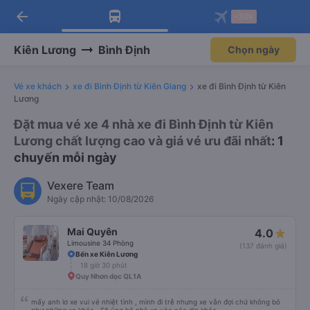
Tải app Vexere ngay!
Mở app
Nhận ưu đãi thành viên độc
quyền
arrow_back
Tải app Vexere
-30k
Mở app
-30k/ghế khi đặt vé máy bay qua
app
Kiên Lương
Bình Định
Chọn ngày
Vé xe khách
xe đi Bình Định từ Kiên Giang
xe đi Bình Định từ Kiên
Lương
Đặt mua vé xe 4 nhà xe đi Bình Định từ Kiên
Lương chất lượng cao và giá vé ưu đãi nhất
: 1
chuyến mỗi ngày
Vexere Team
Ngày cập nhật: 10/08/2026
Mai Quyên
4.0
Limousine 34 Phòng
(137 đánh giá)
Bến xe Kiên Lương