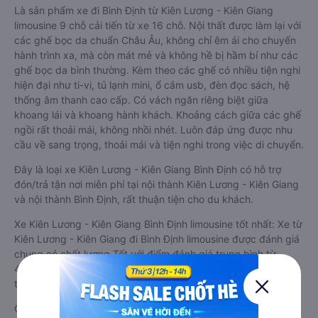
xe đi Bình Định từ Kiên Lương - Kiên Giang:
Dòng xe đi Bình Định từ Kiên Lương - Kiên Giang limousine 9
chỗ vip, chất lượng cao: Tiện lợi, sang trọng
Là sản phẩm xe đi Bình Định từ Kiên Lương - Kiên Giang
limousine 9 chỗ cải tiến từ xe 16 chỗ. Nội thất được làm lại với
các ghế bọc da chuẩn Châu Âu, không chỉ êm ái cho chuyến
hành trình xa, mà còn mát mẻ và không hề bị hầm bí như các
ghế bọc da bình thường. Kèm theo các ghế có nhiều tiện nghi
hiện đại như ti-vi, tủ lạnh mini, ổ cắm usb, đèn đọc sách, hệ
thống âm thanh cao cấp. Có vách ngăn riêng biệt giữa
khoang lái và khoang hành khách. Khoảng cách giữa các ghế
ngồi rất thoải mái, không nhồi nhét. Luôn đáp ứng được nhu
cầu về sang trọng, thoải mái và tiện nghi trong việc di chuyển.
Đây là loại xe Kiên Lương - Kiên Giang Bình Định có hỗ trợ
đón/trả tận nơi miễn phí tại nội thành Kiên Lương - Kiên Giang
và nội thành Bình Định, rất thuận tiện cho du khách.
Xe Kiên Lương - Kiên Giang Bình Định limousine tốt nhất: Xe từ
Kiên Lương - Kiên Giang đi Bình Định limousine được đánh giá
chung có chất lượng Tốt với điểm đánh giá trung bình từ