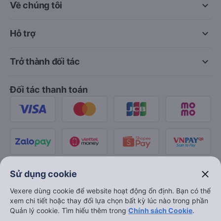
keyboard_arrow_down
Về chúng tôi
keyboard_arrow_down
Hỗ trợ
keyboard_arrow_down
Trở thành đối tác
Đối tác thanh toán
close
Sử dụng cookie
Vexere dùng cookie để website hoạt động ổn định. Bạn có thể
xem chi tiết hoặc thay đổi lựa chọn bất kỳ lúc nào trong phần
Quản lý cookie. Tìm hiểu thêm trong
Chính sách Cookie
.