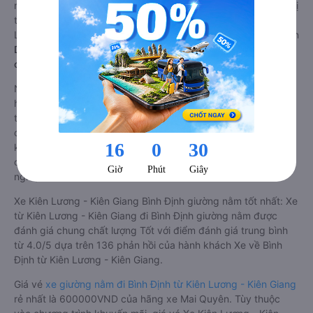
4.0/5 dựa trên 136 phản hồi của hành khách Xe về Bình Định
từ Kiên Lương - Kiên Giang.
Giá vé
xe limousine đi Bình Định từ Kiên Lương - Kiên Giang
rẻ
nhất là 600000VND của hãng xe Mai Quyên. Tùy thuộc vào vị
trí ngồi của bạn và chương trình khuyến mãi, giá vé Xe Kiên
Lương - Kiên Giang đi Bình Định limousine này có thể sẽ rẻ hơn
Dòng xe đi Bình Định từ Kiên Lương - Kiên Giang giường nằm
chất lượng cao: Thoải mái, giá cả tốt nhất
Những nhà xe đi Bình Định từ Kiên Lương - Kiên Giang đều sở
hữu những xe giường nằm chất lượng cao. Trên xe được
trang bị đầy đủ các trang thiết bị hiện đại phục vụ cho nhu
cầu di chuyển của hành khách. Bên cạnh đó, các hãng xe
khách Kiên Lương - Kiên Giang Bình Định luôn chú trọng đến
chất lượng dịch vụ, không ngừng cải thiện để mang đến trải
nghiệm hoàn hảo cho hành khách.
Xe Kiên Lương - Kiên Giang Bình Định giường nằm tốt nhất: Xe
từ Kiên Lương - Kiên Giang đi Bình Định giường nằm được
đánh giá chung chất lượng Tốt với điểm đánh giá trung bình
từ 4.0/5 dựa trên 136 phản hồi của hành khách Xe về Bình
Định từ Kiên Lương - Kiên Giang.