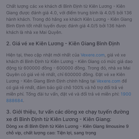
Đúng giờ, Chất lượng phục vụ trên
Vexere.com
. Đánh giá này
được viết trực tiếp bởi các khách hàng đã trải nghiệm các
hãng Xe Kiên Lương - Kiên Giang đi Bình Định.
Chất lượng các xe khách đi Bình Định từ Kiên Lương - Kiên
Giang được đánh giá 4.0, với điểm trung bình là 4.0/5 bởi 136
hành khách. Trong đó hãng xe khách Kiên Lương - Kiên Giang
Bình Định tốt nhất tuyến được đánh giá 4.0/5 bởi 136 hành
khách là nhà xe Mai Quyên.
2. Giá vé xe Kiên Lương - Kiên Giang Bình Định
Hiện tại, theo cập nhật mới nhất của
Vexere.com
, giá vé xe
khách đi Bình Định từ Kiên Lương - Kiên Giang có mức giá dao
động từ 600000 đồng - 600000 đồng. Trong đó, nhà xe Mai
Quyên có giá vé rẻ nhất, chỉ 600000 đồng. Đặt vé xe Kiên
Lương - Kiên Giang Bình Định chính hãng tại
Vexere.com
để
có giá rẻ nhất, đảm bảo giữ chỗ 100% và hỗ trợ đổi trả vé
miễn phí. Tổng đài tư vấn, đặt vé và đổi trả vé miễn phí:
1900
888684
.
3. Giới thiệu, tư vấn các dòng xe chạy tuyến đường