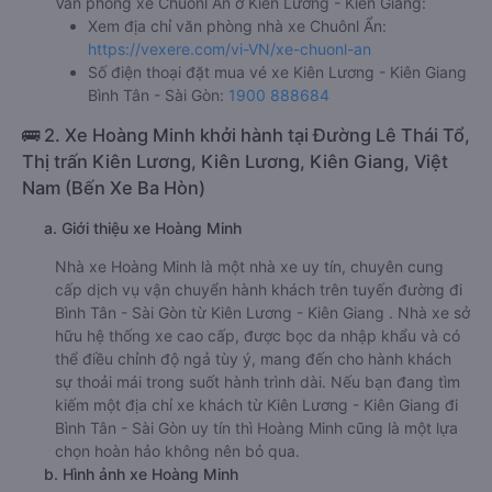
Văn phòng xe Chuônl Ẩn ở Kiên Lương - Kiên Giang:
Xem địa chỉ văn phòng nhà xe Chuônl Ẩn:
https://vexere.com/vi-VN/xe-chuonl-an
Số điện thoại đặt mua vé xe Kiên Lương - Kiên Giang
Bình Tân - Sài Gòn:
1900 888684
🚌 2. Xe Hoàng Minh khởi hành tại Đường Lê Thái Tổ,
Thị trấn Kiên Lương, Kiên Lương, Kiên Giang, Việt
Nam (Bến Xe Ba Hòn)
a. Giới thiệu xe Hoàng Minh
Nhà xe Hoàng Minh là một nhà xe uy tín, chuyên cung
cấp dịch vụ vận chuyển hành khách trên tuyến đường đi
Bình Tân - Sài Gòn từ Kiên Lương - Kiên Giang . Nhà xe sở
hữu hệ thống xe cao cấp, được bọc da nhập khẩu và có
thể điều chỉnh độ ngả tùy ý, mang đến cho hành khách
sự thoải mái trong suốt hành trình dài. Nếu bạn đang tìm
kiếm một địa chỉ xe khách từ Kiên Lương - Kiên Giang đi
Bình Tân - Sài Gòn uy tín thì Hoàng Minh cũng là một lựa
chọn hoàn hảo không nên bỏ qua.
b. Hình ảnh xe Hoàng Minh