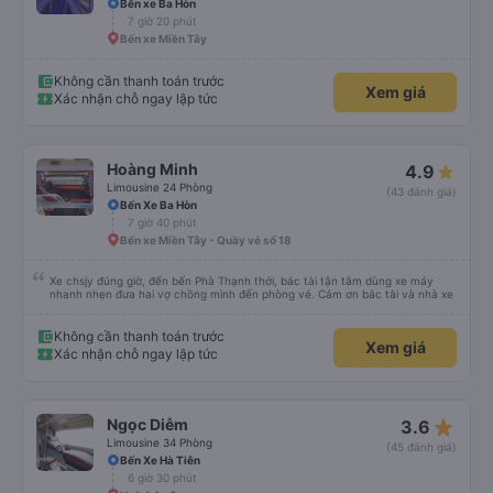
Bến xe Ba Hòn
7 giờ 20 phút
Bến xe Miền Tây
Không cần thanh toán trước
Xem giá
Xác nhận chỗ ngay lập tức
Hoàng Minh
4.9
Limousine 24 Phòng
(43 đánh giá)
Bến Xe Ba Hòn
7 giờ 40 phút
Bến xe Miền Tây - Quầy vé số 18
Xe chsjy đúng giờ, đến bến Phà Thạnh thới, bác tài tận tâm dùng xe máy
nhanh nhẹn đưa hai vợ chồng mình đến phòng vé. Cảm ơn bác tài và nhà xe
Không cần thanh toán trước
Xem giá
Xác nhận chỗ ngay lập tức
star_rate
Ngọc Diễm
3.6
Limousine 34 Phòng
(45 đánh giá)
Bến Xe Hà Tiên
6 giờ 30 phút