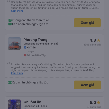
Chúng tôi rất biết ơn vì tài xế taxi biết chỗ cần đến. Anh ấy đã đưa chúng tôi
thẳng đến nơi. Chúng tôi được chào đón bằng những nụ cười và được ăn
nhanh trước khi lên xe. Chúng tôi ngồi vào những chỗ đã đặt trước... Đó là
bốn chỗ ngồi ở phía sau cùng của xe... Các con tôi gọi đó là &quot;xe xóc
Xem thêm
nảy&quot; vì chuyến đi rất rất gập ghềnh. Tài xế của chúng tôi là một người
lái xe Việt Nam điển hình. Chuyến đi rất đẹp với những con kênh và những
ngôi nhà ven kênh.
Không cần thanh toán trước
Xem giá
Xác nhận chỗ ngay lập tức
Phương Trang
4.8
Limousine giường nằm 34 chỗ
(3966 đánh giá)
Hà Tiên
8 giờ
Bến xe Miền Tây
Excellent bus and very safe driving. To make this a 5-star experience, I
suggest the company implements a "no sound" policy for phones during the
night to respect those sleeping. It is a sleeper bus, so quiet is key! Also,
please display the Wi-Fi password clearly inside the cabin for convenience. I
Xem thêm
would definitely ride with them again! -------------- ​ Xe chất lượng tốt và
tài xế lái xe rất an toàn. Để dịch vụ hoàn hảo hơn, tôi góp ý nhà xe nên có
quy định rõ ràng về việc giữ im lặng (tắt âm thanh điện thoại) vào ban đêm
Xác nhận chỗ ngay lập tức
Xem giá
để tránh làm phiền hành khách khác ngủ. Ngoài ra, nhà xe nên dán sẵn mật
khẩu Wi-Fi trong xe để hành khách dễ dàng sử dụng. Tôi vẫn sẽ tiếp tục ủng
hộ nhà xe trong tương lai!
Chuônl Ẩn
5.0
Limousine 24 Phòng
(3 đánh giá)