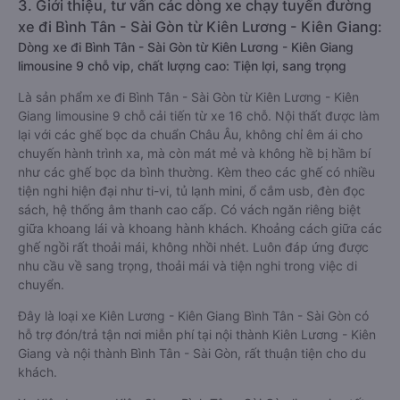
3. Giới thiệu, tư vấn các dòng xe chạy tuyến đường
xe đi Bình Tân - Sài Gòn từ Kiên Lương - Kiên Giang:
Dòng xe đi Bình Tân - Sài Gòn từ Kiên Lương - Kiên Giang
limousine 9 chỗ vip, chất lượng cao: Tiện lợi, sang trọng
Là sản phẩm xe đi Bình Tân - Sài Gòn từ Kiên Lương - Kiên
Giang limousine 9 chỗ cải tiến từ xe 16 chỗ. Nội thất được làm
lại với các ghế bọc da chuẩn Châu Âu, không chỉ êm ái cho
chuyến hành trình xa, mà còn mát mẻ và không hề bị hầm bí
như các ghế bọc da bình thường. Kèm theo các ghế có nhiều
tiện nghi hiện đại như ti-vi, tủ lạnh mini, ổ cắm usb, đèn đọc
sách, hệ thống âm thanh cao cấp. Có vách ngăn riêng biệt
giữa khoang lái và khoang hành khách. Khoảng cách giữa các
ghế ngồi rất thoải mái, không nhồi nhét. Luôn đáp ứng được
nhu cầu về sang trọng, thoải mái và tiện nghi trong việc di
chuyển.
Đây là loại xe Kiên Lương - Kiên Giang Bình Tân - Sài Gòn có
hỗ trợ đón/trả tận nơi miễn phí tại nội thành Kiên Lương - Kiên
Giang và nội thành Bình Tân - Sài Gòn, rất thuận tiện cho du
khách.