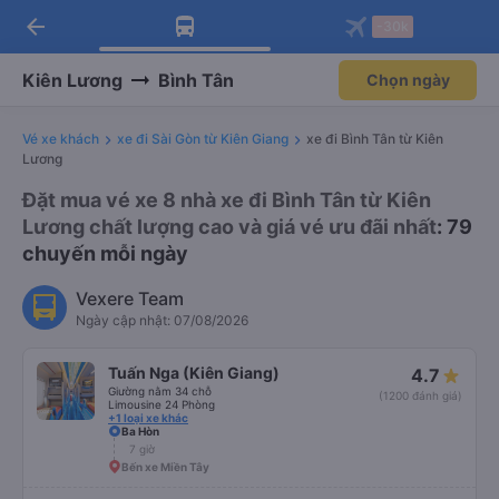
arrow_back
Tải app Vexere ngay!
Tải app Vexere
-30k
Mở app
Mở app
Nhận ưu đãi thành viên độc
-30k/ghế khi đặt vé máy bay qua
quyền
app
Kiên Lương
Bình Tân
Chọn ngày
Vé xe khách
xe đi Sài Gòn từ Kiên Giang
xe đi Bình Tân từ Kiên
Lương
Đặt mua vé xe 8 nhà xe đi Bình Tân từ Kiên
Lương chất lượng cao và giá vé ưu đãi nhất
: 79
chuyến mỗi ngày
Vexere Team
Ngày cập nhật: 07/08/2026
Tuấn Nga (Kiên Giang)
4.7
Giường nằm 34 chỗ
(1200 đánh giá)
Limousine 24 Phòng
+1 loại xe khác
Ba Hòn
7 giờ
Bến xe Miền Tây