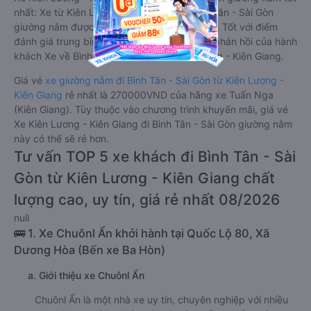
nhất: Xe từ Kiên Lương - Kiên Giang đi Bình Tân - Sài Gòn
giường nằm được đánh giá chung chất lượng Tốt với điểm
đánh giá trung bình từ 4.6/5 dựa trên 5257 phản hồi của hành
khách Xe về Bình Tân - Sài Gòn từ Kiên Lương - Kiên Giang.
Giá vé
xe giường nằm đi Bình Tân - Sài Gòn từ Kiên Lương -
Kiên Giang
rẻ nhất là 270000VND của hãng xe Tuấn Nga
(Kiên Giang). Tùy thuộc vào chương trình khuyến mãi, giá vé
Xe Kiên Lương - Kiên Giang đi Bình Tân - Sài Gòn giường nằm
này có thể sẽ rẻ hơn.
Tư vấn TOP 5 xe khách đi Bình Tân - Sài
Gòn từ Kiên Lương - Kiên Giang chất
lượng cao, uy tín, giá rẻ nhất 08/2026
null
🚌 1. Xe Chuônl Ẩn khởi hành tại Quốc Lộ 80, Xã
Dương Hòa (Bến xe Ba Hòn)
a. Giới thiệu xe Chuônl Ẩn
Chuônl Ẩn là một nhà xe uy tín, chuyên nghiệp với nhiều