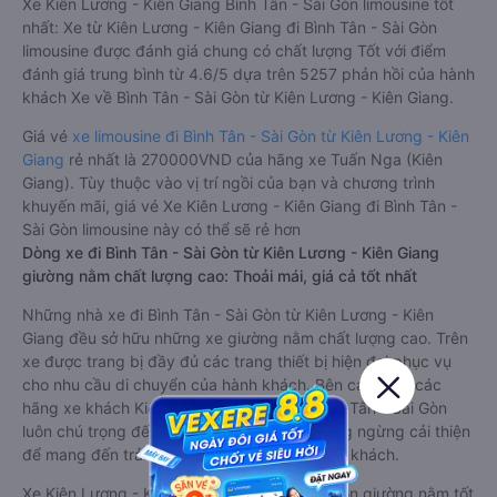
Xe Kiên Lương - Kiên Giang Bình Tân - Sài Gòn limousine tốt
nhất: Xe từ Kiên Lương - Kiên Giang đi Bình Tân - Sài Gòn
limousine được đánh giá chung có chất lượng Tốt với điểm
đánh giá trung bình từ 4.6/5 dựa trên 5257 phản hồi của hành
khách Xe về Bình Tân - Sài Gòn từ Kiên Lương - Kiên Giang.
Giá vé
xe limousine đi Bình Tân - Sài Gòn từ Kiên Lương - Kiên
Giang
rẻ nhất là 270000VND của hãng xe Tuấn Nga (Kiên
Giang). Tùy thuộc vào vị trí ngồi của bạn và chương trình
khuyến mãi, giá vé Xe Kiên Lương - Kiên Giang đi Bình Tân -
Sài Gòn limousine này có thể sẽ rẻ hơn
Dòng xe đi Bình Tân - Sài Gòn từ Kiên Lương - Kiên Giang
giường nằm chất lượng cao: Thoải mái, giá cả tốt nhất
Những nhà xe đi Bình Tân - Sài Gòn từ Kiên Lương - Kiên
Giang đều sở hữu những xe giường nằm chất lượng cao. Trên
xe được trang bị đầy đủ các trang thiết bị hiện đại phục vụ
cho nhu cầu di chuyển của hành khách. Bên cạnh đó, các
hãng xe khách Kiên Lương - Kiên Giang Bình Tân - Sài Gòn
luôn chú trọng đến chất lượng dịch vụ, không ngừng cải thiện
để mang đến trải nghiệm hoàn hảo cho hành khách.
Xe Kiên Lương - Kiên Giang Bình Tân - Sài Gòn giường nằm tốt