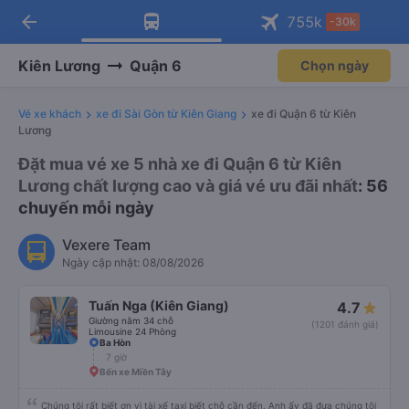
arrow_back
Tải app Vexere ngay!
Tải app Vexere
755
k
-30k
Mở app
Mở app
Nhận ưu đãi thành viên độc
-30k/ghế khi đặt vé máy bay qua
quyền
app
Kiên Lương
Quận 6
Chọn ngày
Vé xe khách
xe đi Sài Gòn từ Kiên Giang
xe đi Quận 6 từ Kiên
Lương
Đặt mua vé xe 5 nhà xe đi Quận 6 từ Kiên
Lương chất lượng cao và giá vé ưu đãi nhất
: 56
chuyến mỗi ngày
Vexere Team
Ngày cập nhật: 08/08/2026
Tuấn Nga (Kiên Giang)
4.7
Giường nằm 34 chỗ
(1201 đánh giá)
Limousine 24 Phòng
Ba Hòn
7 giờ
Bến xe Miền Tây
Chúng tôi rất biết ơn vì tài xế taxi biết chỗ cần đến. Anh ấy đã đưa chúng tôi