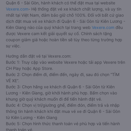
Quận 6 - Sài Gòn, hành khách có thể đặt mua tại website
Vexere.com
- Hệ thống đặt vé xe khách chất lượng, và uy tín
nhất tại Việt Nam, đảm bảo giữ chỗ 100%. Đối với bất cứ giao
dịch đặt mua vé xe khách đi Quận 6 - Sài Gòn từ Kiên Lương -
Kiên Giang nào của quý khách tại trang web
Vexere.com
đều
được Vexere cam kết giải quyết sự cố. Chính sách tặng
coupon giảm giá hoặc hoàn tiền sẽ tùy theo từng trường hợp
sự việc.
Hướng dẫn đặt vé tại Vexere.com:
Bước 1: Truy cập vào website Vexere hoặc tải app Vexere trên
CH Play hoặc App Store.
Bước 2: Chọn điểm đi, điểm đến, ngày đi, sau đó chọn “TÌM
VÉ XE”.
Bước 3: Chọn hãng xe khách đi Quận 6 - Sài Gòn từ Kiên
Lương - Kiên Giang, giờ khởi hành phù hợp. Bấm chọn vào
khung giờ quý khách muốn đi để tiến hành đặt vé.
Bước 4: Chọn vị trí/giường ghế, điểm đón, điểm trả và nhập
thông tin hành khách khi đặt mua vé xe đi Quận 6 - Sài Gòn
từ Kiên Lương - Kiên Giang
Bước 5: Chọn hình thức thanh toán vé phù hợp và tiến hành
thanh toán vé.