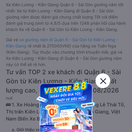
Xe Kiên Lương - Kiên Giang Quận 6 - Sài Gòn giường nằm tốt
nhất: Xe từ Kiên Lương - Kiên Giang đi Quận 6 - Sài Gòn
giường nằm được đánh giá chung chất lượng Tốt với điểm
đánh giá trung bình từ 4.8/5 dựa trên 1248 phản hồi của hành
khách Xe về Quận 6 - Sài Gòn từ Kiên Lương - Kiên Giang.
Giá vé
xe giường nằm đi Quận 6 - Sài Gòn từ Kiên Lương -
Kiên Giang
rẻ nhất là 270000VND của hãng xe Tuấn Nga
(Kiên Giang). Tùy thuộc vào chương trình khuyến mãi, giá vé
Xe Kiên Lương - Kiên Giang đi Quận 6 - Sài Gòn giường nằm
này có thể sẽ rẻ hơn.
Tư vấn TOP 2 xe khách đi Quận 6 - Sài
Gòn từ Kiên Lương - Kiên Giang chất
lượng cao, uy tín, giá rẻ nhất 08/2026
null
🚌 1. Xe Hoàng Minh khởi hành tại Đường Lê Thái Tổ,
Thị trấn Kiên Lương, Kiên Lương, Kiên Giang, Việt
Nam (Bến Xe Ba Hòn)
a. Giới thiệu xe Hoàng Minh