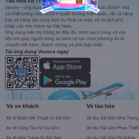
Tàu hoả và Thuê xe
Vexere - ứng dụng đặt vé đa phương tiện với hơn 3000+ nhà
xe chất lượng cao, 5000+ tuyến đường toàn quốc, tất cả hãng
bay và hãng tàu cùng dịch vụ thuê xe máy, xe du lịch phủ
khắp các tỉnh thành tại Việt Nam.
Ứng dụng hiển thị thông tin đầy đủ, minh bạch cùng vô vàn
tiện ích giúp người dùng so sánh và lựa chọn phương án di
chuyển tiết kiệm, nhanh chóng và phù hợp nhất.
Tải ứng dụng Vexere ngay
Vé xe khách
Vé tàu hỏa
Xe đi Buôn Mê Thuột từ Sài Gòn
Vé tàu Sài Gòn Nha Trang
Xe đi Vũng Tàu từ Sài Gòn
Vé tàu Sài Gòn Phan Thiết
Xe đi Nha Trang từ Sài Gòn
Vé tàu Sài Gòn Đà Nẵng