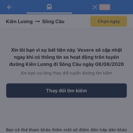
arrow_back
Tải app Vexere ngay!
Tải app Vexere
-30k
Mở app
Mở app
Nhận ưu đãi thành viên độc
-30k/ghế khi đặt vé máy bay qua
quyền
app
Kiên Lương
Sông Cầu
Chọn ngày
Xin lỗi bạn vì sự bất tiện này. Vexere sẽ cập nhật
ngay khi có thông tin xe hoạt động trên tuyến
đường Kiên Lương đi Sông Cầu ngày 08/08/2026
Xin bạn vui lòng thay đổi tuyến đường tìm kiếm
Thay đổi tìm kiếm
Bạn có thể tham khảo thêm một số điểm đến hấp dẫn khác