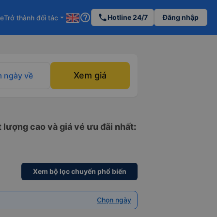
help_outline
phone
Hotline 24/7
Đăng nhập
re
Trở thành đối tác
arrow_drop_down
Xem giá
 ngày về
 lượng cao và giá vé ưu đãi nhất
:
Xem bộ lọc chuyến phổ biến
Chọn ngày