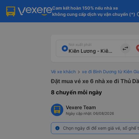
Cam kết hoàn 150% nếu nhà xe

không cung cấp dịch vụ vận chuyển (*)
in
Nơi xuất phát
import_export
Vé xe khách
xe đi Bình Dương từ Kiên Gi
Đặt mua vé xe 6 nhà xe đi Thủ Dầ
8 chuyến mỗi ngày
Vexere Team
Ngày cập nhật: 06/08/2026
Chọn ngày đi để xem giá vé, số ghế t
info