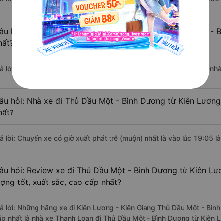
âu hỏi: Nhà xe đi Kiên Lương - Kiên Giang Thủ Dầu Một - 
hất?
rả lời: Chuyến xe có giờ xuất phát sớm nhất vào lúc 11:00 là của nhà
âu hỏi: Nhà xe đi Thủ Dầu Một - Bình Dương từ Kiên Lương 
hất?
rả lời: Chuyến xe có giờ xuất phát trễ (muộn) nhất là vào lúc 19:05 l
âu hỏi: Review xe đi Thủ Dầu Một - Bình Dương từ Kiên Lư
ượng tốt, xuất sắc, cao cấp nhất?
rả lời: Những hãng xe đi Kiên Lương - Kiên Giang Thủ Dầu Một - Bình
ấp nhất là nhà xe Thanh Loan đi Thủ Dầu Một - Bình Dương từ Kiên L