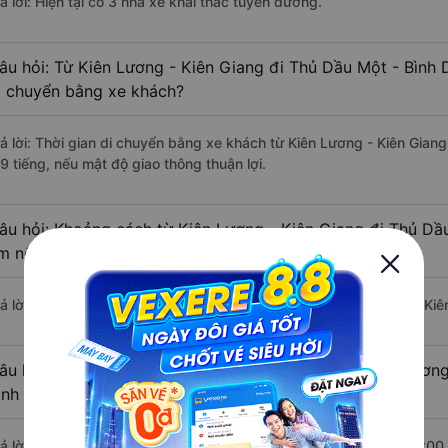
ả lời: Hiện tại có 3 nhà xe khai thác tuyến đường.
âu hỏi: Từ Kiên Lương - Kiên Giang đi Thủ Dầu Một - Bình 
i chuyển bằng xe khách?
rả lời: Thời gian di chuyển bằng xe khách từ Kiên Lương - Kiên Gia
9 tiếng, nếu mật độ giao thông thuận lợi.
âu hỏi: Khoảng cách từ Kiên Lương - Kiên Giang đi Thủ Dầ
m nếu di chuyển bằng xe khách?
rả lời: Đoạn đường đi Thủ Dầu Một - Bình Dương từ Kiên Lương - Ki
âu hỏi: Mỗi ngày có bao nhiêu chuyến xe khách Kiên Lương
ình Dương ?
rả lời: Trung bình mỗi ngày có khoảng 8 chuyến xe bắt đầu từ 11:00