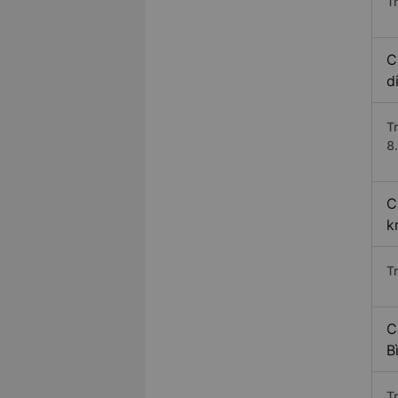
Tr
C
d
T
8.
C
k
T
C
B
T