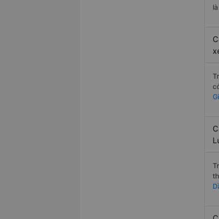
l
C
x
T
c
G
C
L
T
t
D
C