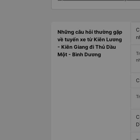
C
Những câu hỏi thường gặp
n
về tuyến xe từ Kiên Lương
- Kiên Giang đi Thủ Dầu
T
Một - Bình Dương
n
C
T
C
D