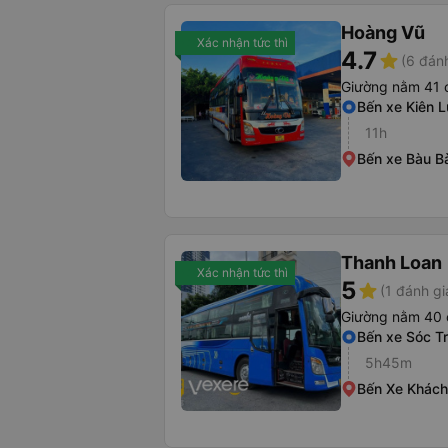
Hoàng Vũ
Xác nhận tức thì
4.7
star
(6 đánh
Giường nằm 41 
Bến xe Kiên 
11h
Bến xe Bàu B
Thanh Loan
Xác nhận tức thì
5
star
(1 đánh gi
Giường nằm 40 
Bến xe Sóc T
5h45m
Bến Xe Khách