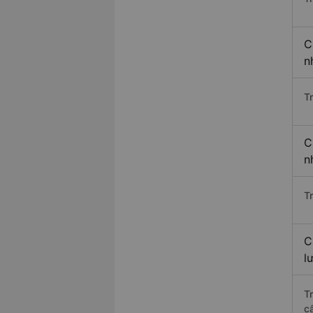
C
n
T
C
n
T
C
l
T
c