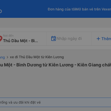
Đơn hàng của tôi
Mở bán vé trên Vexe
fo
Nơi đến
add
Nhập ngày đi
Thêm
xe đi Thủ Dầu Một từ Kiên Lương
ang
u Một - Bình Dương từ Kiên Lương - Kiên Giang chất
rống và ưu đãi khi đặt vé