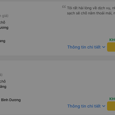
Tôi rất hài lòng về dịch vụ, n
sạch sẽ chỗ nằm thoải mái, 
 giá)
chỗ
Lương
KH
àng
keyboard_arrow_down
Thông tin chi tiết
á)
chỗ
răng
KH
 Bình Dương
keyboard_arrow_down
Thông tin chi tiết