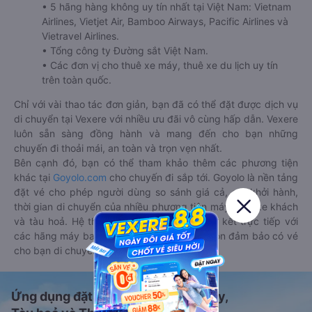
• 5 hãng hàng không uy tín nhất tại Việt Nam: Vietnam
Airlines, Vietjet Air, Bamboo Airways, Pacific Airlines và
Vietravel Airlines.
• Tổng công ty Đường sắt Việt Nam.
• Các đơn vị cho thuê xe máy, thuê xe du lịch uy tín
trên toàn quốc.
Chỉ với vài thao tác đơn giản, bạn đã có thể đặt được dịch vụ
di chuyển tại Vexere với nhiều ưu đãi vô cùng hấp dẫn. Vexere
luôn sẵn sàng đồng hành và mang đến cho bạn những
chuyến đi thoải mái, an toàn và trọn vẹn nhất.
Bên cạnh đó, bạn có thể tham khảo thêm các phương tiện
khác tại
Goyolo.com
cho chuyến đi sắp tới. Goyolo là nền tảng
đặt vé cho phép người dùng so sánh giá cả, giờ khởi hành,
thời gian di chuyển của nhiều phương tiện máy bay, xe khách
và tàu hoả. Hệ thống của Goyolo được liên kết trực tiếp với
các hãng máy bay, xe khách và tàu hoả, luôn đảm bảo có vé
cho bạn di chuyển.
Ứng dụng đặt vé Xe khách, Máy bay,