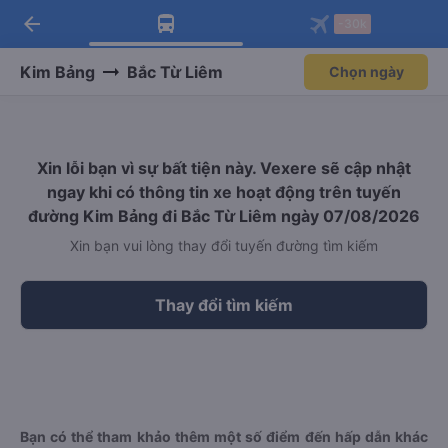
arrow_back
Tải app Vexere ngay!
Tải app Vexere
-30k
Mở app
Mở app
Nhận ưu đãi thành viên độc
-30k/ghế khi đặt vé máy bay qua
quyền
app
Kim Bảng
Bắc Từ Liêm
Chọn ngày
Xin lỗi bạn vì sự bất tiện này. Vexere sẽ cập nhật
ngay khi có thông tin xe hoạt động trên tuyến
đường Kim Bảng đi Bắc Từ Liêm ngày 07/08/2026
Xin bạn vui lòng thay đổi tuyến đường tìm kiếm
Thay đổi tìm kiếm
Bạn có thể tham khảo thêm một số điểm đến hấp dẫn khác