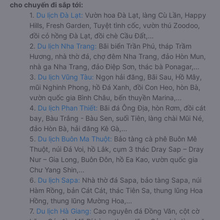
cho chuyến đi sắp tới:
1.
Du lịch Đà Lạt:
Vườn hoa Đà Lạt, làng Cù Lần, Happy
Hills, Fresh Garden, Tuyệt tình cốc, vườn thú Zoodoo,
đồi cỏ hồng Đà Lạt, đồi chè Cầu Đất,...
2.
Du lịch Nha Trang:
Bãi biển Trần Phú, tháp Trầm
Hương, nhà thờ đá, chợ đêm Nha Trang, đảo Hòn Mun,
nhà ga Nha Trang, đảo Điệp Sơn, thác bà Ponagar,...
3.
Du lịch Vũng Tàu:
Ngọn hải đăng, Bãi Sau, Hồ Mây,
mũi Nghinh Phong, hồ Đá Xanh, đồi Con Heo, hòn Bà,
vườn quốc gia Bình Châu, bến thuyền Marina,...
4.
Du lịch Phan Thiết:
Bãi đá Ông Địa, hòn Rơm, đồi cát
bay, Bàu Trắng - Bàu Sen, suối Tiên, làng chài Mũi Né,
đảo Hòn Bà, hải đăng Kê Gà,...
5.
Du lịch Buôn Ma Thuột:
Bảo tàng cà phê Buôn Mê
Thuột, núi Đá Voi, hồ Lắk, cụm 3 thác Dray Sap – Dray
Nur – Gia Long, Buôn Đôn, hồ Ea Kao, vườn quốc gia
Chư Yang Shin,...
6.
Du lịch Sapa:
Nhà thờ đá Sapa, bảo tàng Sapa, núi
Hàm Rồng, bản Cát Cát, thác Tiên Sa, thung lũng Hoa
Hồng, thung lũng Mường Hoa,...
7.
Du lịch Hà Giang:
Cao nguyên đá Đồng Văn, cột cờ