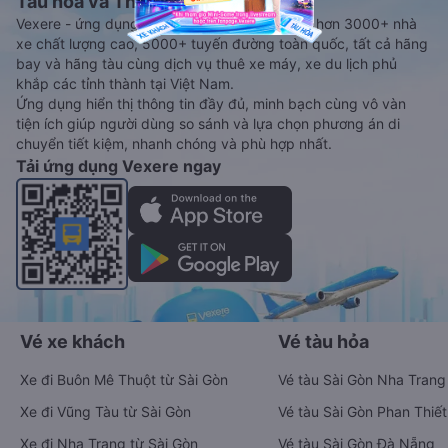
Tàu hoả và Thuê xe
Vexere - ứng dụng đặt vé đa phương tiện với hơn 3000+ nhà
xe chất lượng cao, 5000+ tuyến đường toàn quốc, tất cả hãng
bay và hãng tàu cùng dịch vụ thuê xe máy, xe du lịch phủ
khắp các tỉnh thành tại Việt Nam.
Ứng dụng hiển thị thông tin đầy đủ, minh bạch cùng vô vàn
tiện ích giúp người dùng so sánh và lựa chọn phương án di
chuyển tiết kiệm, nhanh chóng và phù hợp nhất.
Tải ứng dụng Vexere ngay
Vé xe khách
Vé tàu hỏa
Xe đi Buôn Mê Thuột từ Sài Gòn
Vé tàu Sài Gòn Nha Trang
Xe đi Vũng Tàu từ Sài Gòn
Vé tàu Sài Gòn Phan Thiết
Xe đi Nha Trang từ Sài Gòn
Vé tàu Sài Gòn Đà Nẵng