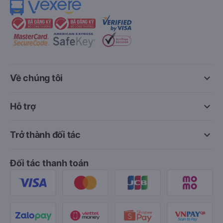
keyboard_arrow_down
Về chúng tôi
keyboard_arrow_down
Hỗ trợ
keyboard_arrow_down
Trở thành đối tác
Đối tác thanh toán