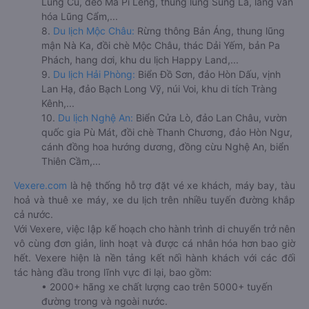
Lũng Cú, đèo Mã Pí Lèng, thung lũng Sủng Là, làng văn
hóa Lũng Cẩm,...
8.
Du lịch Mộc Châu:
Rừng thông Bản Áng, thung lũng
mận Nà Ka, đồi chè Mộc Châu, thác Dải Yếm, bản Pa
Phách, hang dơi, khu du lịch Happy Land,...
9.
Du lịch Hải Phòng:
Biển Đồ Sơn, đảo Hòn Dấu, vịnh
Lan Hạ, đảo Bạch Long Vỹ, núi Voi, khu di tích Tràng
Kênh,...
10.
Du lịch Nghệ An:
Biển Cửa Lò, đảo Lan Châu, vườn
quốc gia Pù Mát, đồi chè Thanh Chương, đảo Hòn Ngư,
cánh đồng hoa hướng dương, đồng cừu Nghệ An, biển
Thiên Cầm,...
Vexere.com
là hệ thống hỗ trợ đặt vé xe khách, máy bay, tàu
hoả và thuê xe máy, xe du lịch trên nhiều tuyến đường khắp
cả nước.
Với Vexere, việc lập kế hoạch cho hành trình di chuyển trở nên
vô cùng đơn giản, linh hoạt và được cá nhân hóa hơn bao giờ
hết. Vexere hiện là nền tảng kết nối hành khách với các đối
tác hàng đầu trong lĩnh vực đi lại, bao gồm:
• 2000+ hãng xe chất lượng cao trên 5000+ tuyến
đường trong và ngoài nước.