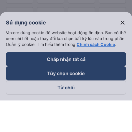
close
Sử dụng cookie
Vexere dùng cookie để website hoạt động ổn định. Bạn có thể
xem chi tiết hoặc thay đổi lựa chọn bất kỳ lúc nào trong phần
Quản lý cookie. Tìm hiểu thêm trong
Chính sách Cookie
.
Chấp nhận tất cả
Tùy chọn cookie
Từ chối
Theo dõi chúng tôi trên
Facebook
Tiktok
Youtube
Công ty TNHH Thương Mại Dịch Vụ Vexere